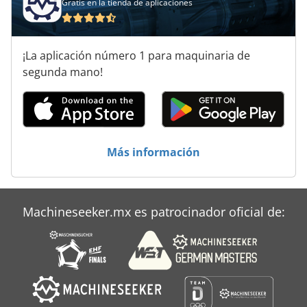
Gratis en la tienda de aplicaciones
Sem London
Sembradora De Combinación
¡La aplicación número 1 para maquinaria de
Semirremolque Plataforma
segunda mano!
Sistema De Extracción De
Transporte De
Transporte De Carga Pesada
Más información
Machineseeker.mx es patrocinador oficial de: