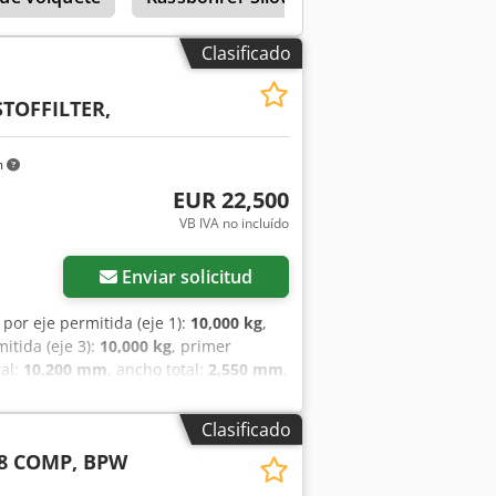
Clasificado
TOFFILTER,
m
EUR 22,500
VB IVA no incluído
Enviar solicitud
por eje permitida (eje 1):
10,000 kg
,
mitida (eje 3):
10,000 kg
, primer
tal:
10,200 mm
, ancho total:
2,550 mm
,
ación:
2014
, Equipamiento:
ABS
, =
vaciones = 3 compartimentos, filtro de
Clasificado
ción = Configuración de ejes
8 COMP, BPW
 máxima por eje: 10.000 kg; Perfil
o 2: Carga máxima por eje: 10.000 kg;