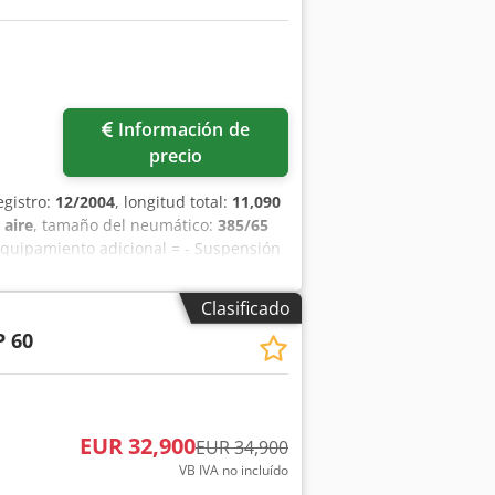
 trasero 3: Carga máxima por eje:
mático derecho: 40% Pesos Peso en
qo Ahtjck Funcionamiento Marca de la
tado Estado técnico: bueno Estado
ri o Andre para más información.
Información de
precio
egistro:
12/2004
, longitud total:
11,090
:
aire
, tamaño del neumático:
385/65
equipamiento adicional = - Suspensión
 Más información = Medida de los
 Suspensión: neumática Peso en vacío:
Clasificado
mentos: 8 Estado técnico: muy bueno
P 60
EUR 32,900
EUR 34,900
VB IVA no incluído