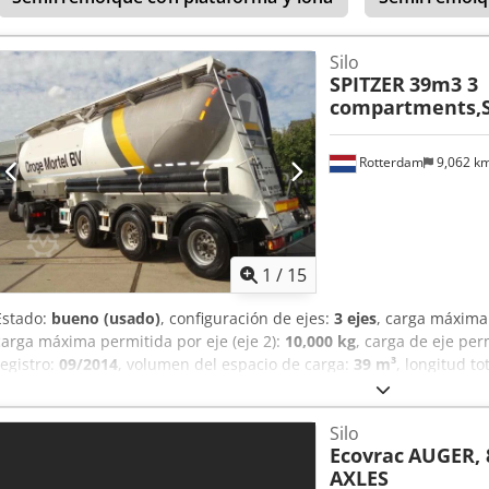
Silo
SPITZER
39m3 3
compartments,S
Rotterdam
9,062 k
1
/
15
Estado:
bueno (usado)
, configuración de ejes:
3 ejes
, carga máxima 
carga máxima permitida por eje (eje 2):
10,000 kg
, carga de eje per
registro:
09/2014
, volumen del espacio de carga:
39 m³
, longitud to
amortiguación:
aire
, distancia entre ejes:
7,450 mm
, Año de fabric
Opciones y accesorios adicionales = - Engrase centralizado = Obser
Silo
tela eje direccional eje elevable, llantas de aluminio = Más informa
Ecovrac
AUGER, 
Suspensión: suspensión neumática eje trasero 1: eje elevable; Carga
AXLES
neumático izquierdo: 80%; Perfil neumático derecho: 80% eje traser