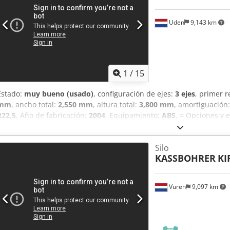
Perfil neumático izquierdo: 80%; Perfil neumático derecho: 80% eje
10.000 kg; Direccional; Perfil neumático izquierdo: 40%; Perfil neu
Uden
9,143 km
vacío: 6.560 kg Carga útil: 38.440 kg MMA: 45.000 kg Dsdpfxezqz T
carrocería: Spitzer Número de compartimentos: 3 Mangueras: Sí Es
visual: bueno Más información Póngase en contacto con Andre, Hen
1
/
15
Estado:
muy bueno (usado)
, configuración de ejes:
3 ejes
, primer r
mm
, ancho total:
2,550 mm
, altura total:
3,800 mm
, amortiguación
R22,5
, Año de fabricación:
2004
, Equipamiento:
ABS
, = Opciones y 
neumática = Observaciones = TRANSPORTE A AMBERES 590 EUROS =
neumáticos: 385/65 R22,5 Marca de ejes: BPW Dcjdpszqzfyjfx Ahtok
Silo
8.020 kg Carga útil: 29.980 kg MMA: 38.000 kg Número de comparti
KASSBOHRER
KI
Estado visual: muy bueno
Vuren
9,097 km