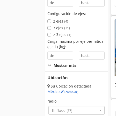
-
Configuración de ejes:
2 ejes
(4)
3 ejes
(71)
> 3 ejes
(1)
Carga máxima por eje permitida
(eje 1) [kg]:
-
Mostrar más
Ubicación
Su ubicación detectada:
México
(cambiar)
radio:
Ilimitado
(87)
Silo
Airtower 26
Trailers De Silo