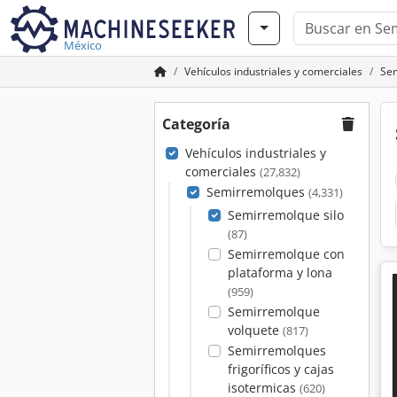
México
Vehículos industriales y comerciales
Se
Categoría
Vehículos industriales y
comerciales
(27,832)
Semirremolques
(4,331)
Semirremolque silo
(87)
Semirremolque con
plataforma y lona
(959)
Semirremolque
volquete
(817)
Semirremolques
frigoríficos y cajas
isotermicas
(620)