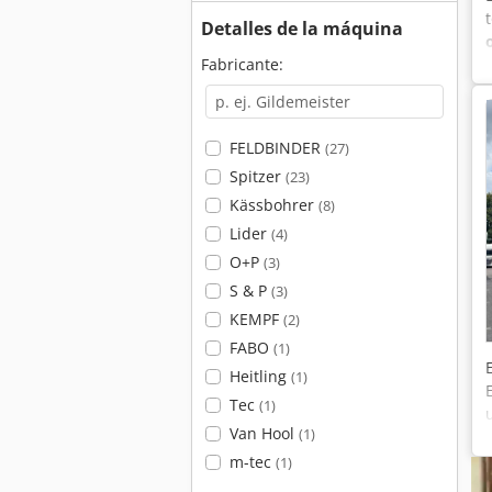
Detalles de la máquina
Fabricante:
FELDBINDER
(27)
Spitzer
(23)
Kässbohrer
(8)
Lider
(4)
O+P
(3)
S & P
(3)
KEMPF
(2)
FABO
(1)
Heitling
(1)
Tec
(1)
Van Hool
(1)
m-tec
(1)