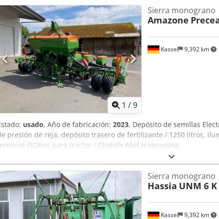
Sierra monograno
Amazone
Precea
Kassel
9,392 km
1
/
9
Estado:
usado
, Año de fabricación:
2023
, Depósito de semillas Elect
de presión de reja, depósito trasero de fertilizante / 1250 litros, il
terminal ISObus para tractor / Chjdpfx Aket H Hmuoasa
Sierra monograno
Hassia
UNM 6 K 
Kassel
9,392 km