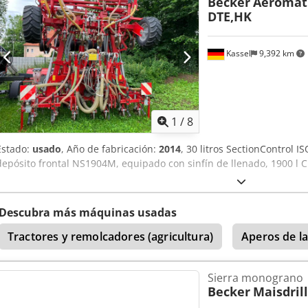
Becker
Aeromat 
DTE,HK
Kassel
9,392 km
1
/
8
Estado:
usado
, Año de fabricación:
2014
, 30 litros SectionControl I
depósito frontal NS1904M, equipado con sinfín de llenado, 1900 l C
Descubra más máquinas usadas
Tractores y remolcadores (agricultura)
Aperos de l
Sierra monograno
Becker
Maisdril