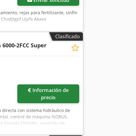
Enviar solicitud
zamiento, rejas para fertilizante, sinfín
. Chodjtgpf Ujpfx Akaea
Clasificado
 6000-2FCC Super
Pedir más fotos
Información de
precio
 directa con sistema hidráulico de
rontal, control de máquina ISOBUS,
de llenado FTender, recorrido de
 Hmrjpfx Akaoha