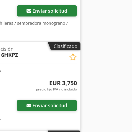
Enviar solicitud
 hileras / sembradora monograno /
Clasificado
cisión
 6HKPZ
EUR 3,750
precio fijo IVA no incluído
Enviar solicitud
,