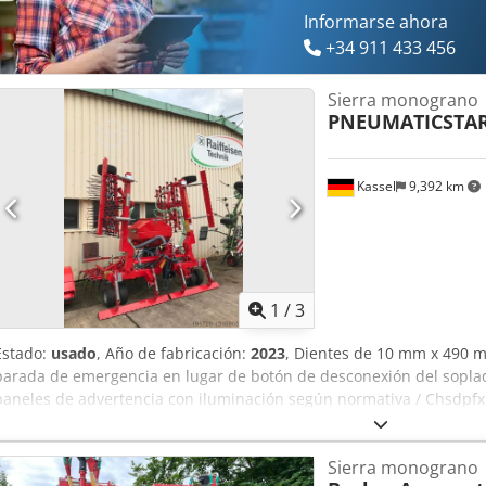
Informarse ahora
+34 911 433 456
Sierra monograno
PNEUMATICSTAR-
Kassel
9,392 km
1
/
3
Estado:
usado
, Año de fabricación:
2023
, Dientes de 10 mm x 490 
parada de emergencia en lugar de botón de desconexión del soplado
paneles de advertencia con iluminación según normativa / Chsdpfx
Sierra monograno