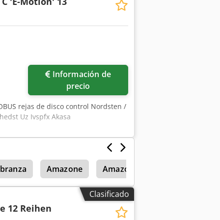
C 'E-Motion' 13
Información de
precio
SOBUS rejas de disco control Nordsten /
hedst Uz Ivspfx Akasa
abranza
Amazone
Amazone Ug 4500
Amazon
Clasificado
le 12 Reihen