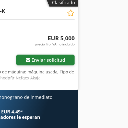
Clasificado
-K
EUR 5,000
precio fijo IVA no incluído
Enviar solicitud
po de máquina: máquina usada; Tipo de
 Chodpfjr Ncfqex Akaja
onograno de inmediato
 EUR 4.49
*
radores
le esperan