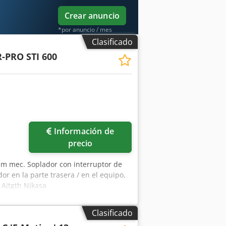
Crear anuncio
*por anuncio / mes
Clasificado
PRO STI 600
Información de
precio
mm mec. Soplador con interruptor de
r en la parte trasera / en el equipo,
 Ajtgth Njkasa
Clasificado