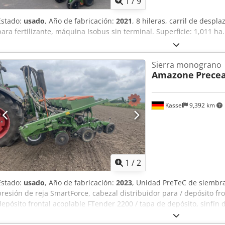
1
/
9
Estado:
usado
, Año de fabricación:
2021
, 8 hileras, carril de despla
para fertilizante, máquina Isobus sin terminal. Superficie: 1,011 ha
Sierra monograno
Amazone
Precea
Kassel
9,392 km
1
/
2
Estado:
usado
, Año de fabricación:
2023
, Unidad PreTeC de siembra
presión de reja SmartForce, cabezal distribuidor para / depósito f
depósito frontal acoplable FTender 2200 / tapa de depósito, sinfín 
transporte simple autónomo / control de máquina ISOBUS. Cedotp