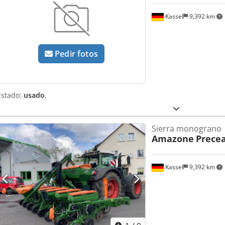
Kassel
9,392 km
Pedir fotos
Estado:
usado
,
Sierra monograno
Amazone
Precea
Kassel
9,392 km