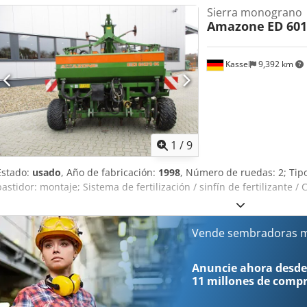
Sierra monograno
Amazone
ED 601
Kassel
9,392 km
1
/
9
Estado:
usado
, Año de fabricación:
1998
, Número de ruedas: 2; Ti
bastidor: montaje; Sistema de fertilización / sinfín de fertilizante /
Vende sembradoras m
Anuncie ahora desde
11 millones de comp