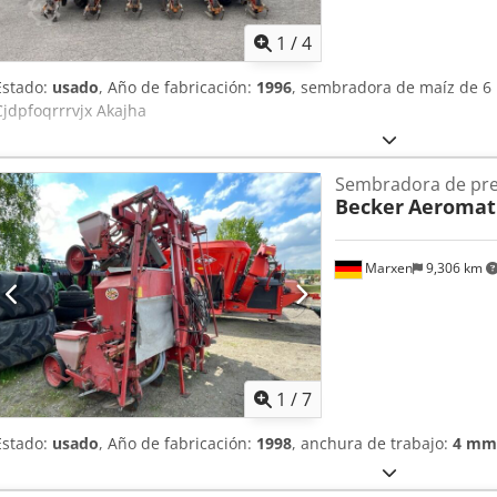
1
/
4
Estado:
usado
, Año de fabricación:
1996
, sembradora de maíz de 6
Cjdpfoqrrrvjx Akajha
Sembradora de pre
Becker
Aeromat
Marxen
9,306 km
1
/
7
Estado:
usado
, Año de fabricación:
1998
, anchura de trabajo:
4 mm