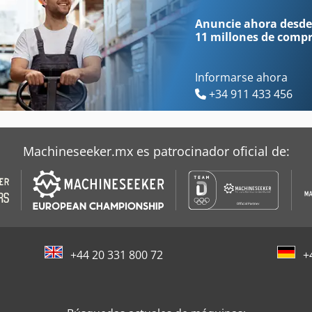
Ahlmann Az 10
Aszx 648
Anuncie ahora desde
11 millones de comp
Informarse ahora
+34 911 433 456
Machineseeker.mx es patrocinador oficial de:
+44 20 331 800 72
+