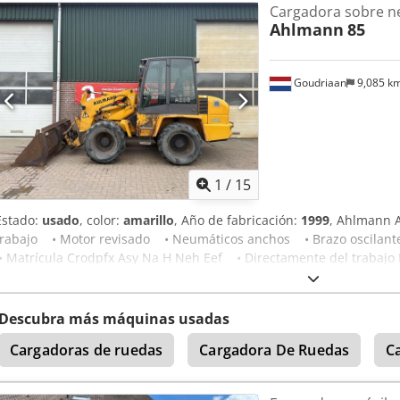
Cargadora sobre n
adicional, Asiento confort Grammer, Neumáticos Mitas 405/70 R18,
Ahlmann
85
Luces de trabajo traseras, preparación para radio, enganche rápido
Cucharón estándar con borde de corte soldado y por lo tanto 1 metr
Goudriaan
9,085 k
1
/
15
Estado:
usado
, color:
amarillo
, Año de fabricación:
1999
, Ahlmann 
trabajo • Motor revisado • Neumáticos anchos • Brazo oscilante
• Matrícula Crodpfx Asy Na H Neh Eef • Directamente del trabajo 
1999
Descubra más máquinas usadas
Cargadoras de ruedas
Cargadora De Ruedas
C