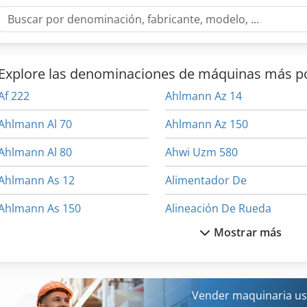
Explore las denominaciones de máquinas más p
Af 222
Ahlmann Az 14
Ahlmann Al 70
Ahlmann Az 150
Ahlmann Al 80
Ahwi Uzm 580
Ahlmann As 12
Alimentador De
Ahlmann As 150
Alineación De Rueda
Mostrar más
Ahlmann As 7
Almi Al 33
Ahlmann As 70
Alta Elevación Ant
Ahlmann As 90
Alu
Vender maquinaria us