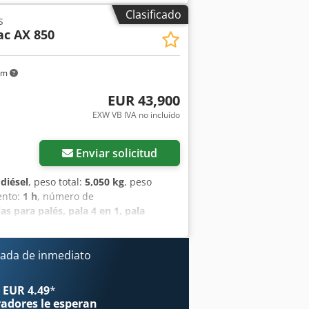
mientos hidráulicos para 1er circuito
Clasificado
s
 Caja de almacenamiento con tapa,
c AX 850
o hidráulico, Cucharón estándar con
tapalets
km
EUR 43,900
EXW VB IVA no incluído
Enviar solicitud
:
diésel
, peso total:
5,050 kg
, peso
ento:
1 h
, número de
as para palés, pala 4 en 1, pala
eso: 5050 kg Anchura: 1.850 mm
a para paletas 1200 mm Baliza
 USB, Bluetooth Luces de trabajo
ada de inmediato
ráulicos para 1er circuito adicional
e cambio rápido Dispositivo de cambio
 EUR 4.49
*
Mecalac Panorama Cab con sección
radores
le esperan