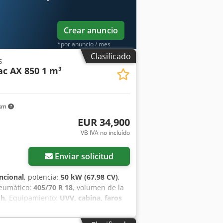
ontrolada por potencia Ejes
te y detrás, acoplables
OTOR Motor turbodiesel Deutz TD 2.9
Crear anuncio
*por anuncio / mes
Clasificado
s
c AX 850 1 m³
 km
EUR 34,900
VB IVA no incluído
Enviar solicitud
ncional
, potencia:
50 kW (67.98 CV)
,
neumático:
405/70 R 18
, volumen de la
 h
, Equipamiento:
UVV, cabina, faros
gedor trasero
, Motor Fase V, 20.
mientos hidráulicos para 1er circuito