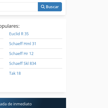
Buscar
opulares:
Euclid R 35
Schaeff Hml 31
Schaeff Hr 12
Schaeff Skl 834
Tak 18
Torno De Ali
Xas 87
ada de inmediato