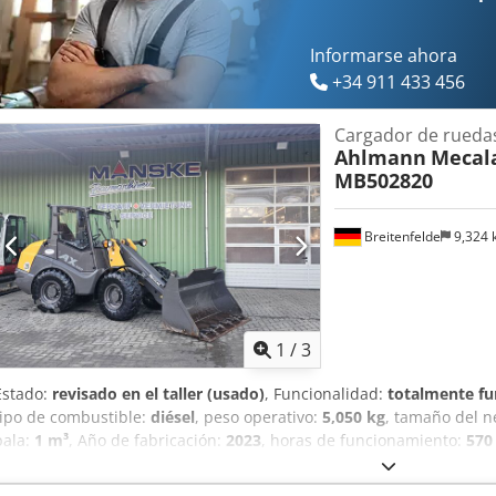
superior de cabina desmontable Potente transmisión hidrostática c
planetarios con diferencial de deslizamiento limitado al 100% delan
Funcionamiento suave con joystick Amplia gama de implementos M
Informarse ahora
L4, refrigerado por agua Potencia: 55,4 kW / 75 CV
+34 911 433 456
Cargador de rueda
Ahlmann
Mecala
MB502820
Breitenfelde
9,324
1
/
3
Estado:
revisado en el taller (usado)
, Funcionalidad:
totalmente fu
tipo de combustible:
diésel
, peso operativo:
5,050 kg
, tamaño del 
pala:
1 m³
, Año de fabricación:
2023
, horas de funcionamiento:
570
adicionales, hidráulica, horquillas para palés, pala estándar, reco
km/versión, Sistema hidráulico auxiliar de circuito continuo, Acopla