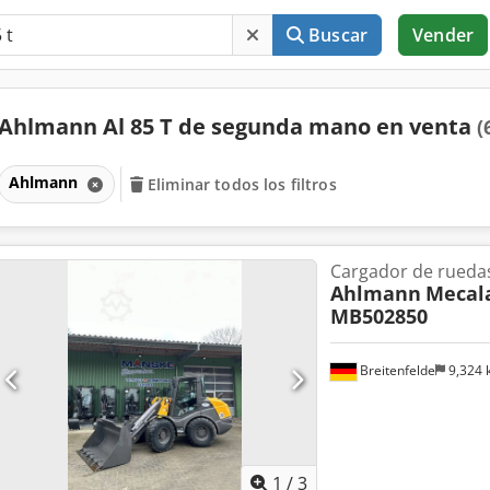
Buscar
Vender
Ahlmann Al 85 T de segunda mano en venta
(
Ahlmann
Eliminar todos los filtros
Cargador de rueda
Ahlmann
Mecala
MB502850
Breitenfelde
9,324
1
/
3