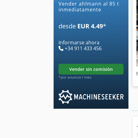
Vender ahlmann al 85 t
inmediatamente
desde
EUR 4.49
*
Informarse ahora
+34 911 433 456
vender sin comisión
*por anuncio / mes