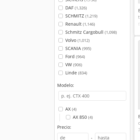
DAF
(1,326)
SCHMITZ
(1,219)
Renault
(1,146)
Schmitz Cargobull
(1,098)
Volvo
(1,012)
SCANIA
(995)
Ford
(964)
VW
(906)
Linde
(834)
Modelo:
AX
(4)
AX 850
(4)
Precio:
-