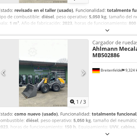
Estado:
revisado en el taller (usado)
, Funcionalidad:
totalmente fu
tipo de combustible:
diésel
, peso operativo:
5,050 kg
, tamaño del 
pala:
1 m³
, Año de fabricación:
2023
, horas de funcionamiento:
800
adicionales, hidráulica, horquillas para palés, pala estándar, reco
km/versión, Sistema hidráulico auxiliar de circuito continuo, Acopla
Cargador de rueda
adicional, Asiento confort Grammer, Neumáticos Mitas 405/70 R18,
Ahlmann
Mecala
Luces de trabajo traseras, preparación para radio, enganche rápid
MB502886
borde de corte soldado y por lo tanto 1 metro cúbico, horquilla port
Breitenfelde
9,324
1
/
3
Estado:
como nuevo (usado)
, Funcionalidad:
totalmente funcional
combustible:
diésel
, peso operativo:
5,050 kg
, tamaño del neumáti
2023
, horas de funcionamiento:
150 h
, Equipamiento:
UVV, cabina, 
horquillas para palés, pala estándar, recogedor trasero
, Motor Fas