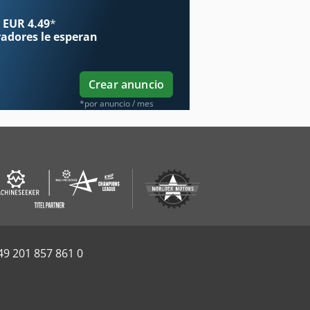
 EUR 4.49
*
radores
le esperan
Crear anuncio
*por anuncio / mes
49 201 857 861 0