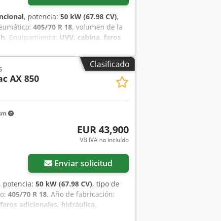
ncional
, potencia:
50 kW (67.98 CV)
,
neumático:
405/70 R 18
, volumen de la
 h
, Equipamiento:
UVV, cabina, faros
gedor trasero
, Motor Fase V, 20.
mientos hidráulicos para 1er circuito
Clasificado
s
 Caja de almacenamiento con tapa,
c AX 850
o hidráulico, Cucharón estándar con
apalets Cjdpfx Ahjtrna Us Ejrf
 km
EUR 43,900
VB IVA no incluído
Enviar solicitud
, potencia:
50 kW (67.98 CV)
, tipo de
co:
405/70 R 18
, Año de fabricación:
faros adicionales, hidráulica,
e V, Cedpstrnf Dofx Ah Eorf 20.