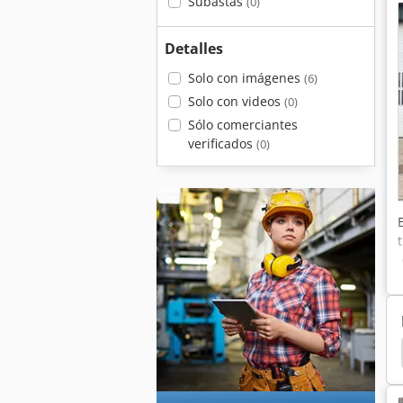
Subastas
(0)
Detalles
Solo con imágenes
(6)
Solo con videos
(0)
Sólo comerciantes
verificados
(0)
oras De Ruedas
Liebherr Grúas
Liebherr 932