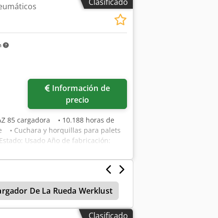
Clasificado
eumáticos
 Caja de almacenamiento con tapa,
 hidráulico, Crodjtrna Hopfx Ah Esf
o cúbico, horquilla portapalets
m
Información de
precio
AZ 85 cargadora • 10.188 horas de
 • Cuchara y horquillas para palets
Estado: Usado Año de fabricación:
argador De La Rueda Werklust
Cargador De La Rueda 
Clasificado