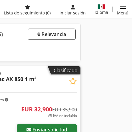
Idioma
Lista de seguimiento
(0)
Iniciar sesión
Menú
6)
Relevancia
Clasificado
s
c AX 850 1 m³
 km
EUR 32,900
EUR 35,900
VB IVA no incluído
Enviar solicitud