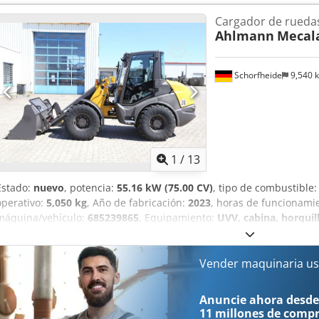
km/versión, Sistema hidráulico auxiliar de circuito continuo, Acopla
Cargador de rueda
adicional, Asiento confort Grammer, Neumáticos Mitas 405/70 R18,
Ahlmann
Mecala
Luces de trabajo traseras, preparación para radio, enganche rápid
borde de corte soldado y por lo tanto 1 metro cúbico, horquilla por
Schorfheide
9,540 
1
/
13
Estado:
nuevo
, potencia:
55.16 kW (75.00 CV)
, tipo de combustible
operativo:
5,050 kg
, Año de fabricación:
2023
, horas de funcionami
máquina/vehículo:
685239865
, Equipamiento:
UVV, cabina, horquill
estándar, tracción a las cuatro ruedas
, MECALAC-AHLMANN AX850 P
Volumen de la cuchara 0,85 m³ con cortador o con dientes Horquill
giratoria, plegable Asiento confort Grammer Sistema de radio MP3,
Vender maquinaria us
traseras Acelerador basculante Crjdepiiwrepfx Ah Eef Enganches hid
Monoboom (Mecalac Single Arm Power) con dispositivo hidráulico d
Anuncie ahora desde
rápido Potente cinemática Z Concepto autoestabilizador Mecalac 
11 millones de comp