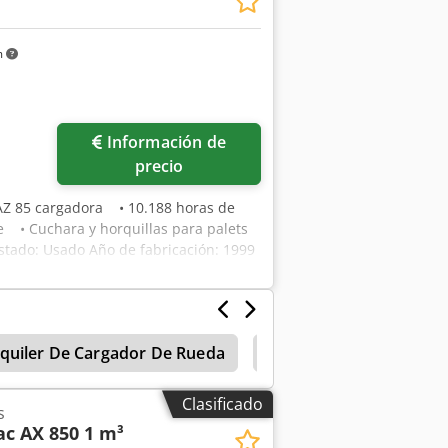
m
Información de
precio
AZ 85 cargadora • 10.188 horas de
 • Cuchara y horquillas para palets
stado: Usado Año de fabricación: 1999
lquiler De Cargador De Rueda
Komatsu Motonivelado
Clasificado
s
c AX 850 1 m³