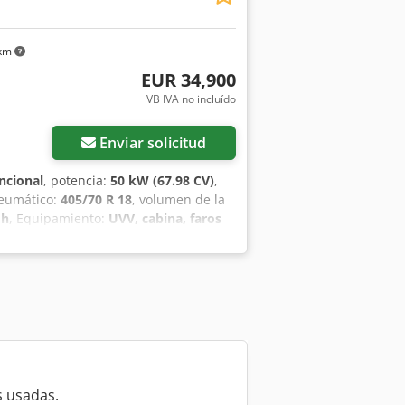
 km
EUR 34,900
VB IVA no incluído
Enviar solicitud
ncional
, potencia:
50 kW (67.98 CV)
,
neumático:
405/70 R 18
, volumen de la
 h
, Equipamiento:
UVV, cabina, faros
gedor trasero
, Motor Fase V, 20.
mientos hidráulicos para 1er circuito
 Caja de almacenamiento con tapa,
radio, enganche rápido hidráulico,
o cúbico, horquilla portapalets
 usadas.