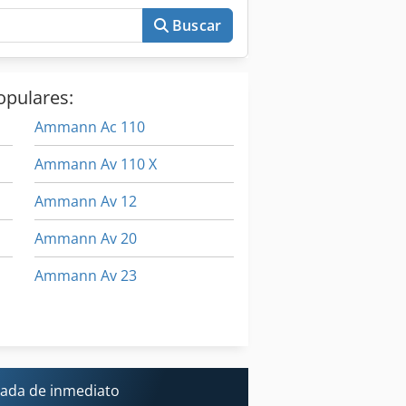
Buscar
opulares:
Ammann Ac 110
Ammann Av 110 X
Ammann Av 12
Ammann Av 20
Ammann Av 23
Ausa 150
Maquinaria De Construccion
ada de inmediato