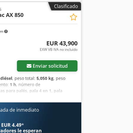
uito adicional, Djdpfjtrnf Djx Ailjck
Clasificado
s
lmacenamiento con tapa, Luces de
c AX 850
ico, Cucharón estándar con borde de
km
EUR 43,900
EXW VB IVA no incluído
Enviar solicitud
:
diésel
, peso total:
5,050 kg
, peso
ento:
1 h
, número de
as para palés, pala 4 en 1, pala
eso: 5050 kg Anchura: 1.850 mm
a para paletas 1200 mm Baliza
USB, Bluetooth Dcsdpfx Ajpiiwreilsk
ada de inmediato
cos para 1er circuito adicional
e cambio rápido Dispositivo de cambio
 EUR 4.49
*
Mecalac Panorama Cab con sección
radores
le esperan