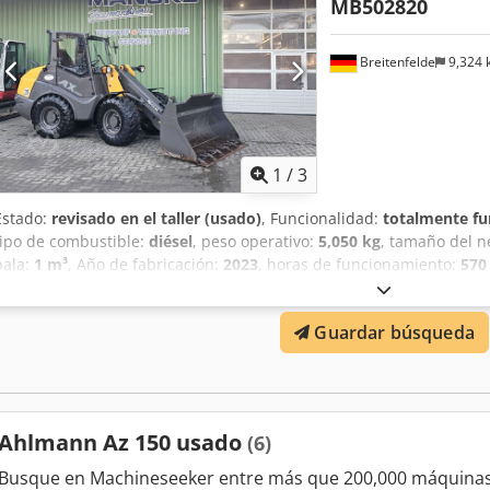
MB502820
Breitenfelde
9,324
1
/
3
Estado:
revisado en el taller (usado)
, Funcionalidad:
totalmente fu
tipo de combustible:
diésel
, peso operativo:
5,050 kg
, tamaño del 
pala:
1 m³
, Año de fabricación:
2023
, horas de funcionamiento:
570
adicionales, hidráulica, horquillas para palés, pala estándar, reco
km/versión, Sistema hidráulico auxiliar de circuito continuo, Acopla
Guardar búsqueda
adicional, Asiento confort Grammer, Neumáticos Mitas 405/70 R18,
Dcedpfx Aietrna Hsljk Luces de trabajo traseras, preparación para 
Cucharón estándar con borde de corte soldado y por lo tanto 1 metr
Ahlmann Az 150 usado
(6)
Busque en Machineseeker entre más que 200,000 máquinas