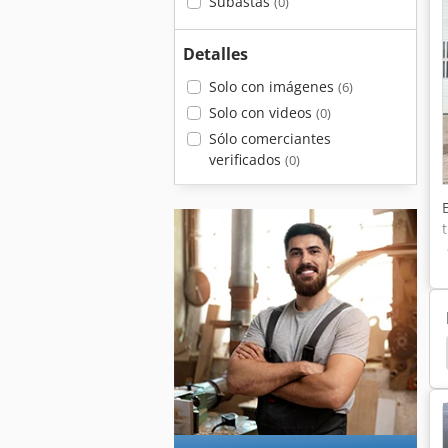
Subastas
(0)
Detalles
Solo con imágenes
(6)
Solo con videos
(0)
Sólo comerciantes
verificados
(0)
avadoras De Ruedas
Liebherr
Liebherr Grúas