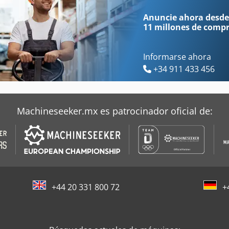
Ahlmann As 7
Amazone Zam 1500
Anuncie ahora desde
11 millones de comp
Informarse ahora
+34 911 433 456
Machineseeker.mx es patrocinador oficial de:
+44 20 331 800 72
+