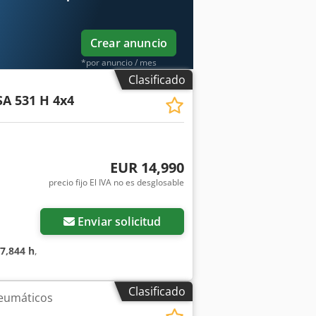
ontrolada por potencia Ejes
te y detrás, acoplables
OTOR Motor turbodiesel Deutz TD 2.9
Crear anuncio
*por anuncio / mes
Clasificado
A 531 H 4x4
EUR 14,990
precio fijo El IVA no es desglosable
Enviar solicitud
7,844 h
,
Clasificado
eumáticos