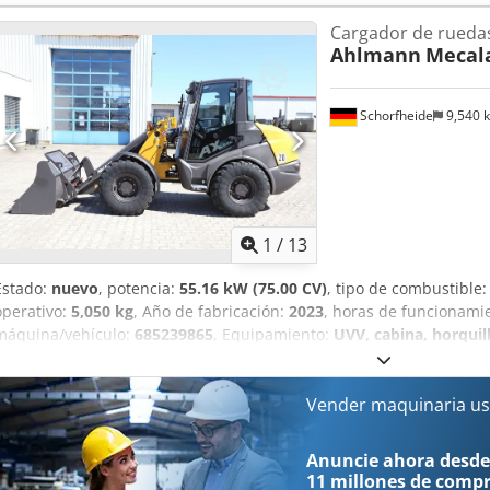
auxiliar de circuito continuo, Acoplamientos hidráulicos para 1er circ
Cargador de rueda
Asiento confort Grammer, Neumáticos Mitas 405/70 R18, Caja de a
Ahlmann
Mecala
trabajo traseras, preparación para radio, enganche rápido hidrául
corte soldado y por lo tanto 1 metro cúbico, horquilla portapalets
Schorfheide
9,540 
1
/
13
Estado:
nuevo
, potencia:
55.16 kW (75.00 CV)
, tipo de combustible
operativo:
5,050 kg
, Año de fabricación:
2023
, horas de funcionami
máquina/vehículo:
685239865
, Equipamiento:
UVV, cabina, horquill
estándar, tracción a las cuatro ruedas
, MECALAC-AHLMANN AX850 P
Volumen de la cuchara 0,85 m³ con cortador o con dientes Horquill
giratoria, plegable Asiento confort Grammer Sistema de radio MP3, 
Vender maquinaria us
Luces de trabajo traseras Acelerador basculante Enganches hidráuli
Monoboom (Mecalac Single Arm Power) con dispositivo hidráulico d
Anuncie ahora desde
rápido Potente cinemática Z Concepto autoestabilizador Mecalac 
11 millones de comp