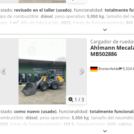
Estado:
revisado en el taller (usado)
, Funcionalidad:
totalmente fu
tipo de combustible:
diésel
, peso operativo:
5,050 kg
, tamaño del 
pala:
1 m³
, Año de fabricación:
2023
, horas de funcionamiento:
800
adicionales, hidráulica, horquillas para palés, pala estándar, reco
km/versión, Sistema hidráulico auxiliar de circuito continuo, Dodp
Cargador de rueda
hidráulicos para 1er circuito adicional, Asiento confort Grammer, 
Ahlmann
Mecala
almacenamiento con tapa, Luces de trabajo traseras, preparación p
MB502886
Cucharón estándar con borde de corte soldado y por lo tanto 1 metr
Breitenfelde
9,324
1
/
3
Estado:
como nuevo (usado)
, Funcionalidad:
totalmente funcional
combustible:
diésel
, peso operativo:
5,050 kg
, tamaño del neumáti
2023
, horas de funcionamiento:
150 h
, Equipamiento:
UVV, cabina, 
horquillas para palés, pala estándar, recogedor trasero
, Motor Fas