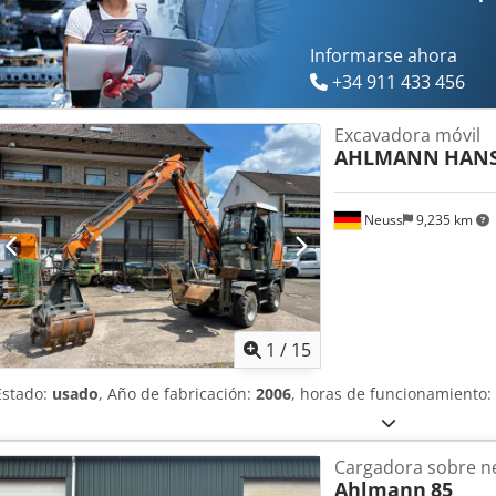
superior de cabina desmontable Potente transmisión hidrostática c
planetarios con diferencial de deslizamiento limitado al 100% delan
Funcionamiento suave con joystick Amplia gama de implementos M
Informarse ahora
L4, refrigerado por agua Potencia: 55,4 kW / 75 CV
+34 911 433 456
Excavadora móvil
AHLMANN
HANS
Neuss
9,235 km
1
/
15
Estado:
usado
, Año de fabricación:
2006
, horas de funcionamiento:
Cargadora sobre n
Ahlmann
85