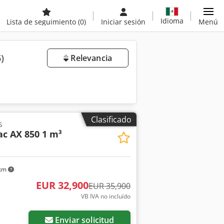
Idioma
Lista de seguimiento
(0)
Iniciar sesión
Menú
6)
Relevancia
Clasificado
s
c AX 850 1 m³
 km
EUR 32,900
EUR 35,900
VB IVA no incluído
Enviar solicitud