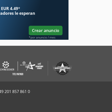
 EUR 4.49
*
radores
le esperan
Crear anuncio
*por anuncio / mes
49 201 857 861 0