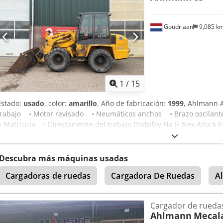
Goudriaan
9,085 k
1
/
15
Estado:
usado
, color:
amarillo
, Año de fabricación:
1999
, Ahlmann 
trabajo • Motor revisado • Neumáticos anchos • Brazo oscilante
• Matrícula • Directamente del trabajo Dodpfoy Na H Nex Ailock E
Descubra más máquinas usadas
Cargadoras de ruedas
Cargadora De Ruedas
A
Cargador de rueda
Ahlmann
Mecala