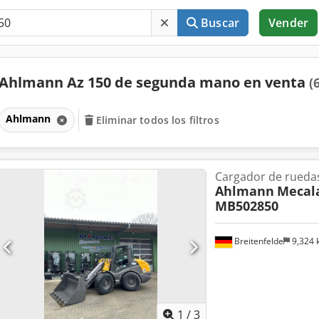
Buscar
Vender
Ahlmann Az 150 de segunda mano en venta
(
Ahlmann
Eliminar todos los filtros
Cargador de rueda
Ahlmann
Mecala
MB502850
Breitenfelde
9,324
1
/
3