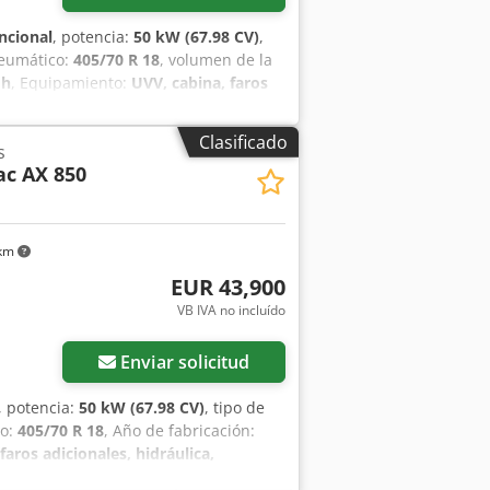
ncional
, potencia:
50 kW (67.98 CV)
,
neumático:
405/70 R 18
, volumen de la
 h
, Equipamiento:
UVV, cabina, faros
gedor trasero
, Motor Fase V, 20.
fx Aiotrna Uelsck Acoplamientos
Clasificado
s
Neumáticos Mitas 405/70 R18, Caja de
c AX 850
ara radio, enganche rápido hidráulico,
o cúbico, horquilla portapalets
 km
EUR 43,900
VB IVA no incluído
Enviar solicitud
, potencia:
50 kW (67.98 CV)
, tipo de
co:
405/70 R 18
, Año de fabricación:
faros adicionales, hidráulica,
e V, 20. km/versión, Sistema hidráulico