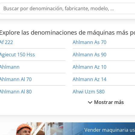
Explore las denominaciones de máquinas más p
Af 222
Ahlmann As 70
Agiecut 150 Hss
Ahlmann As 90
Ahlmann
Ahlmann Az 10
Ahlmann Al 70
Ahlmann Az 14
Ahlmann Al 80
Ahwi Uzm 580
Mostrar más
Ahlmann Al 85 T
Alineación De Rueda
Ahlmann As 12
Alize 7500 Te
Ahlmann As 150
Alta Elevación Ant
Vender maquinaria us