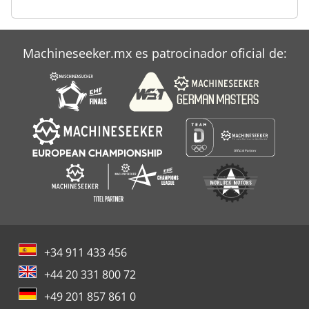
Sahinler Pk 35
Sahinler Pk 35 F
Machineseeker.mx es patrocinador oficial de:
Tamaño
+34 911 433 456
+44 20 331 800 72
+49 201 857 861 0