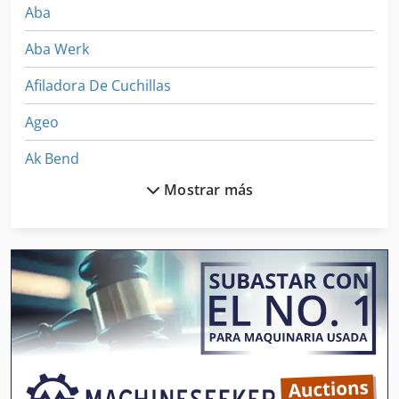
Aba
Aba Werk
Afiladora De Cuchillas
Ageo
Ak Bend
Mostrar más
Akerman Ec 300
Akerman Ew 200
Aks
Aks 202
Akv
Akyapak