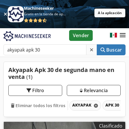
Machineseeker
A la aplicación
Gratis en la tienda de aplicaciones
Vender
Buscar
Akyapak Apk 30 de segunda mano en
venta
(1)
Filtro
Relevancia
AKYAPAK
APK 30
Eliminar todos los filtros
Clasificado