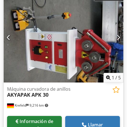
1
/
5
Máquina curvadora de anillos
AKYAPAK
APK 30
Krefeld
9,216 km
Información de
Llamar