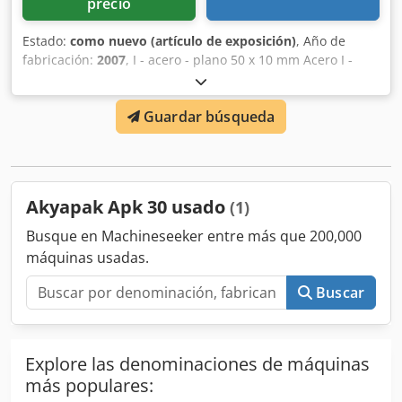
precio
Estado:
como nuevo (artículo de exposición)
, Año de
fabricación:
2007
, I - acero - plano 50 x 10 mm Acero I -
vertical 80 x 15 mm Acero en ángulo 50 mm Material
redondo 30,0 mm Diámetro en bruto máx. 1 1/2" mm
Guardar búsqueda
Material macizo - diámetro 30,0 mm Peso 0,185 toneladas
Dimensiones L-A-H 670 x 530 x 1350 mm Material
cuadrado 40 x 40 x 3 mm Tubos 60 x 2,0 mm Potencia total
necesaria 0,75 kW Unidad de demostración Equipamiento:
- Bastidor base de la máquina - Interruptor de pedal
Akyapak Apk 30 usado
(1)
Dkjdpet U R H Ujfx Ak Djr - Rodillos estándar (divididos) -
Posibilidad de plegado horizontal y vertical
Busque en Machineseeker entre más que 200,000
máquinas usadas.
Buscar
Explore las denominaciones de máquinas
más populares: