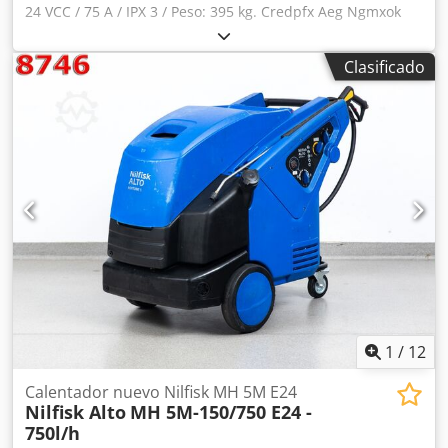
24 VCC / 75 A / IPX 3 / Peso: 395 kg. Credpfx Aeg Ngmxok
Tof
Clasificado
1
/
12
Calentador nuevo Nilfisk MH 5M E24
Nilfisk Alto
MH 5M-150/750 E24 -
750l/h