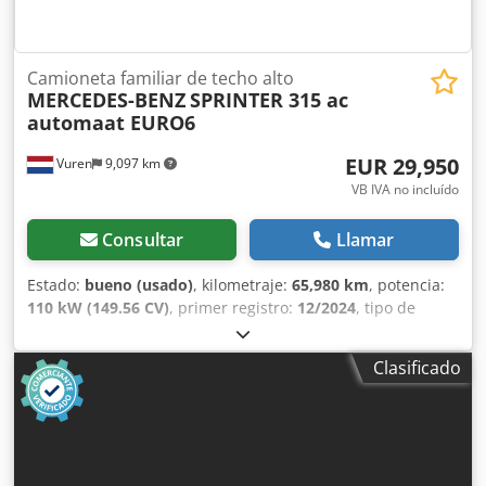
Camioneta familiar de techo alto
MERCEDES-BENZ
SPRINTER 315 ac
automaat EURO6
EUR 29,950
Vuren
9,097 km
VB IVA no incluído
Consultar
Llamar
Estado:
bueno (usado)
, kilometraje:
65,980 km
, potencia:
110 kW (149.56 CV)
, primer registro:
12/2024
, tipo de
combustible:
diésel
, tamaño del neumático:
235/65R16
,
configuración de ejes:
4x2
, distancia entre ejes:
4,330 mm
,
Clasificado
combustible:
diésel
, color:
marrón
, cabina del conductor:
cabina del conductor
, tipo de engranaje:
automático
,
clase de emisión:
Euro 6
, amortiguación:
acero
, número de
asientos:
2
, longitud total:
7,170 mm
, ancho total:
2,020
mm
, altura total:
2,640 mm
, longitud del espacio de carga: