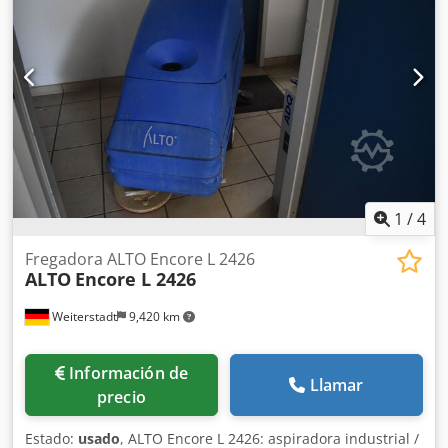
1
/
4
Fregadora ALTO Encore L 2426
ALTO
Encore L 2426
Weiterstadt
9,420 km
Información de
Llamar
precio
Estado:
usado
, ALTO Encore L 2426: aspiradora industrial /