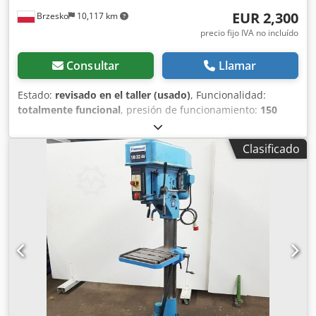
EUR 2,300
Brzesko
10,117 km
precio fijo IVA no incluído
Consultar
Llamar
Estado:
revisado en el taller (usado)
, Funcionalidad:
totalmente funcional
, presión de funcionamiento:
150
bar
, longitud de la manguera de alta presión:
10,000 mm
,
tensión de entrada:
400 V
, combustible:
electricidad
, peso
Clasificado
total:
135 kg
, duración de la garantía:
6 meses
,
temperatura:
80 °C
, La hidrolimpiadora Nilfisk MH 5M-
150/750 es un dispositivo muy eficiente, adecuado incluso
para los trabajos más difíciles en sistemas a gran escala.
Durante la inspección y renovación integral, nuestro
equipo de servicio verificó minuciosamente cada función
de la máquina. Se reemplazaron todas las partes
mecánicas con desgaste por otras nuevas, incluyendo:
pistones cerámicos, sellos, cojinetes y todos los O-rings.
Esto garantiza un funcionamiento prolongado y sin
problemas sin necesidad de realizar inversiones