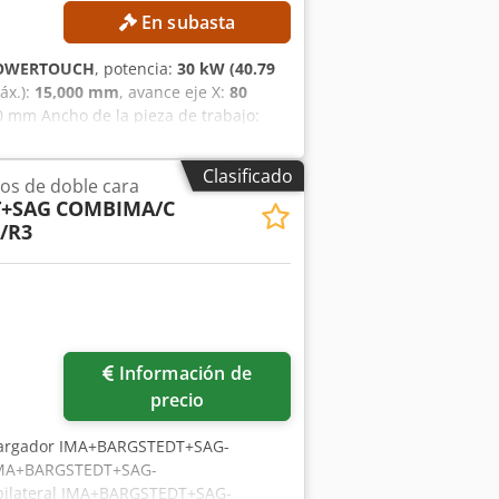
En subasta
OWERTOUCH
, potencia:
30 kW (40.79
áx.):
15,000 mm
, avance eje X:
80
0 mm Ancho de la pieza de trabajo:
a de la placa: 4 300 mm Ancho mínimo
ad máxima de avance: 80 m/min
Clasificado
os de doble cara
a total de conexión: 30 kW
T+SAG
COMBIMA/C
nde y se entrega en su estado actual
/R3
tación fotográfica y en los documentos
 derecho a inspeccionar la mercancía
el aseguramiento y el uso de la
Información de
precio
 Cargador IMA+BARGSTEDT+SAG-
 IMA+BARGSTEDT+SAG-
bilateral IMA+BARGSTEDT+SAG-