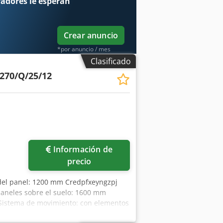
radores
le esperan
Crear anuncio
*por anuncio / mes
Clasificado
270/Q/25/12
Información de
precio
del panel: 1200 mm Credpfxeyngzpj
paneles sobre el suelo: 1600 mm
n Sistema de movimiento: con elementos