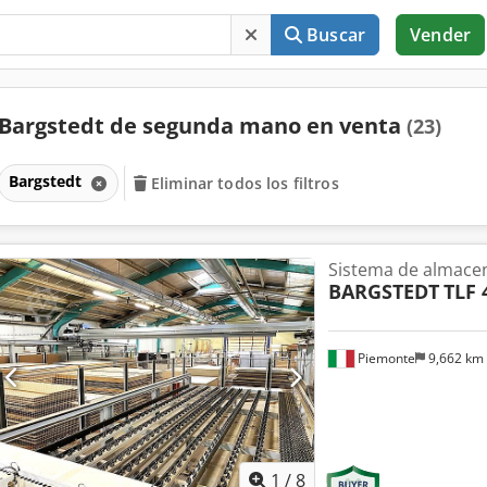
Buscar
Vender
Bargstedt de segunda mano en venta
(23)
Bargstedt
Eliminar todos los filtros
Sistema de almace
BARGSTEDT
TLF 
Piemonte
9,662 km
1
/
8