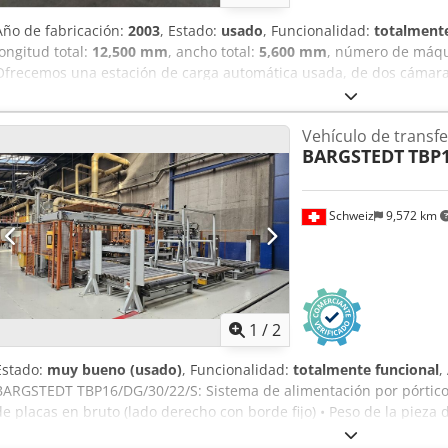
Año de fabricación:
2003
, Estado:
usado
, Funcionalidad:
totalmente
longitud total:
12,500 mm
, ancho total:
5,600 mm
, número de máqu
Ofrecemos una estación de carga automática usada, de dos cámar
modelo RTBH22/D/30/12. Este dispositivo es ideal para las modern
madera, donde la eficiencia y la automatización del proceso son f
Vehículo de transfe
cámaras, garantiza la continuidad del trabajo y mejora significativ
BARGSTEDT
TBP1
minimizando el tiempo de inactividad. La sólida construcción y la 
garantizan un funcionamiento prolongado y sin problemas. Carga 
Rendimiento: 8 ciclos/minuto. Carga con ventosas de vacío. Tamaño
Schweiz
9,572 km
Cedszgcd Aopfx Apvjrf Posibilidad de adquirir toda la línea, incluy
equipado con un girador cónico y una encoladora bilateral IMA COM
1
/
2
Estado:
muy bueno (usado)
, Funcionalidad:
totalmente funcional
,
BARGSTEDT TBP16/DG/30/22/S: Sistema de alimentación por pórtico 
de placas en bruto (lado derecho con borde fijo) • Peso de la pieza
hasta 5 ciclos/minuto • Sistema de retorno de paletas + protección 