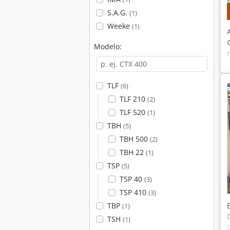
S.A.G.
(1)
Weeke
(1)
Modelo:
TLF
(6)
TLF 210
(2)
TLF 520
(1)
TBH
(5)
TBH 500
(2)
TBH 22
(1)
TSP
(5)
TSP 40
(3)
TSP 410
(3)
TBP
(1)
TSH
(1)