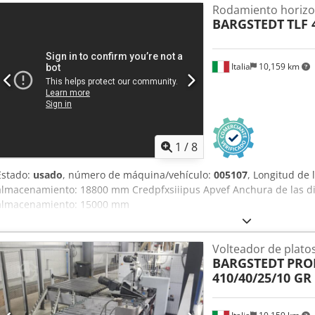
Rodamiento horizo
BARGSTEDT
TLF 
Italia
10,159 km
1
/
8
Estado:
usado
, número de máquina/vehículo:
005107
, Longitud de
almacenamiento: 18800 mm Credpfxsiiipus Apvef Anchura de las d
almacenamiento: 15000 mm
Volteador de plato
BARGSTEDT
PROF
410/40/25/10 GR