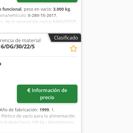
 funcional
, peso en vacío:
3,000 kg
,
ina/vehículo:
0-280-15-2017
,
as, de la reconocida marca BARGSTEDT,
as plantas de procesamiento de
undamentales. Gracias a sus dos
Clasificado
rencia de material
amente el manejo del material,
6/DG/30/22/S
fiabilidad de la marca BARGSTEDT
automática desde dos cámaras.
 máximo de los tableros: 1300 x 2500.
endo un transportador de rodillos
BIMA I K/II/R75/760/V/R3.
Pedir más fotos
Información de
precio
 Año de fabricación:
1999
, 1.
Pórtico de vacío para la alimentación
 de trabajo hasta 100 kg • Rendimiento
mediante barreras de luz 2.