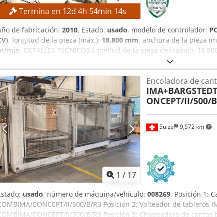
Termina en
12
d
4
h
54
min
12
s
Año de fabricación:
2010
, Estado:
usado
, modelo de controlador:
P
CV)
, longitud de la pieza (máx.):
18,800 mm
, anchura de la pieza (m
m/min
, DETALLES TÉCNICOS Longitud de la pieza de trabajo: 18 80
15 000 mm Longitud mínima de la placa: 2 000 mm Longitud máxim
de la placa: 800 mm Ancho máximo de la placa: 2 200 mm Velocid
Encoladora de cant
DETALLES DE LA MÁQUINA Sistema de control: POWERTOUCH Potenci
IMA+BARGSTED
EQUIPAMIENTO Marcado CE Crjdpfx Apezmtmnevof La máquina se ve
ONCEPT/II/500/B
y legal («tal como se ve y se encuentra»), basándose en la documen
técnicos y comerciales de carácter descriptivo. El comprador tiene
antes de la recogida y asume la responsabilidad de la instalación, 
Suiza
9,572 km
máquina en el lugar de destino. Referencia externa: 5107
1
/
17
Estado:
usado
, número de máquina/vehículo:
008269
, Posición 1:
COMBIMA/CONCEPT/II/500/B/R3 Posición 2: Volteador de tableros
COMBIMA/CONCEPT/II/500/B/R3 Posición 3: Chapeadora de cantos 