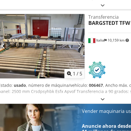
COMBIMA/CONCEPT/II/500/B/R3 Posición 4: Volteador de tableros
COMBIMA/CONCEPT/II/500/B/R3 Posición 5: Descargador IMA+BAR
Transferencia
COMBIMA/CONCEPT/II/500/B/R3 Cjdpox A Hggsfx Apverf
BARGSTEDT
TFW 
Italia
10,159 km
1
/
5
Estado:
usado
, número de máquina/vehículo:
006467
, Ancho máx. 
panel: 2500 mm Crsdpsyhbk Esfx Apvof Transferencia a 90 grados: 
Vender maquinaria us
Anuncie ahora desde