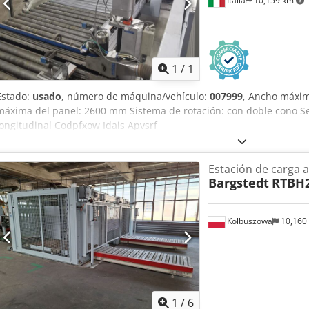
Italia
10,159 km
Pedir m
1
/
1
Estado:
usado
, número de máquina/vehículo:
007999
, Ancho máxim
máxima del panel: 2600 mm Sistema de rotación: con doble cono Sen
longitudinal Codpfxow Idais Apvsrf
Estación de carga 
Bargstedt
RTBH2
Kolbuszowa
10,160
1
/
6