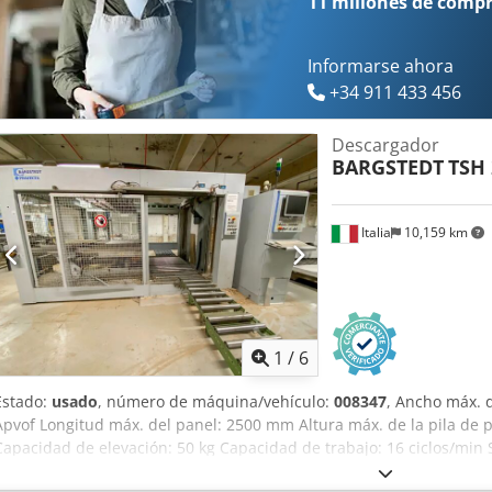
11 millones de comp
Informarse ahora
+34 911 433 456
Descargador
BARGSTEDT
TSH 
Italia
10,159 km
1
/
6
Estado:
usado
, número de máquina/vehículo:
008347
, Ancho máx. 
Apvof Longitud máx. del panel: 2500 mm Altura máx. de la pila de 
Capacidad de elevación: 50 kg Capacidad de trabajo: 16 ciclos/mi
de succión