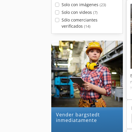
Solo con imágenes
(23)
Solo con videos
(7)
Sólo comerciantes
verificados
(14)
Vender bargstedt
lero Principal
Transferencia
Kama Profold 74
inmediatamente