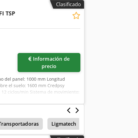
Clasificado
I TSP
Información de
precio
o del panel: 1000 mm Longitud
obre el suelo: 1600 mm Credpsy
 12 ciclos/min Sistema de movimiento:
Transportadoras
Ligmatech
Máquinas apiladora