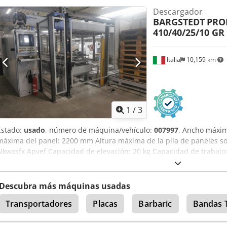
Descargador
BARGSTEDT
PROF
410/40/25/10 GR
Italia
10,159 km
1
/
3
Estado:
usado
, número de máquina/vehículo:
007997
, Ancho máxim
máxima del panel: 2200 mm Altura máxima de la pila de paneles s
Nkwxsfx Apvef Capacidad de elevación: 20 kg Capacidad de trabajo:
con elementos de succión
Descubra más máquinas usadas
Transportadores
Placas
Barbaric
Bandas 