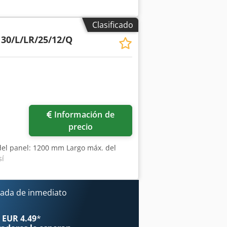
 IMA+BARGSTEDT+SAG-
GSTEDT+SAG-
Clasificado
30/L/LR/25/12/Q
Información de
precio
del panel: 1200 mm Largo máx. del
sí
ada de inmediato
 EUR 4.49
*