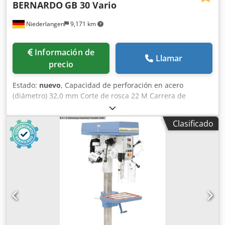
BERNARDO
GB 30 Vario
Niederlangen
9,171 km
Información de
Llamar
precio
Estado:
nuevo
, Capacidad de perforación en acero
(diámetro) 32,0 mm Corte de rosca 22 M Carrera de
perforación 125 mm profundidad de garganta 280 mm
Cono morse 3 MK Mesa: 450 x 380 mm / ranura de 14 mm
Clasificado
Velocidad 70 - 3.500 rpm Avance 0,1 / 0,2 / 0,3 mm/rev
Diámetro de la columna 110 mm Peso 320 kg Dimensiones
L-A-H 500x800x2.100 mm Potencia total necesaria 1,1 / 2,2
kW Características Velocidad infinitamente variable, ideal
para ajustar la velocidad de corte deseada. velocidad de
corte. Expulsor automático de herramientas y de rosca de
serie. Avance electromecánico de la broca, ajustable de 0,1
a 0,3 mm/rev. Mesa maciza de fundición gris con
superficie de apoyo giratoria y basculante Las ranuras en T
de la base de la máquina permiten la sujeción de piezas