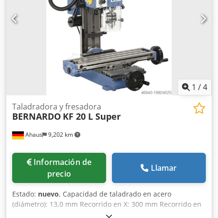
diseño eficiente - El pedal de serie permite mantener las
manos libres para el trabajo con la pieza - Ampliación del
ámbito de aplicación mediante el juego de adaptadores de
presión opcional (10 piezas) - Cilindro de presión con
resorte de retorno integrado para el retroceso del émbolo -
Bastidor de acero soldado para alta resistencia y
estabilidad Credpfxexabg Ne Ak Ejf - Uso versátil gracias al
cilindro de presión desplazable lateralmente a izquierda y
derecha
1
/
4
Taladradora y fresadora
BERNARDO
KF 20 L Super
Ahaus
9,202 km
Información de
Llamar
precio
Estado:
nuevo
, Capacidad de taladrado en acero
(diámetro): 13,0 mm Recorrido en X: 300 mm Recorrido en
Y: 130 mm Velocidad de giro: 100 - 2500 rpm Distancia