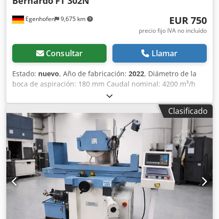
Bernardo
FT 302N
EUR 750
Egenhofen
9,675 km
precio fijo IVA no incluído
Consultar
Llamar
Estado:
nuevo
, Año de fabricación:
2022
, Diámetro de la
boca de aspiración: 180 mm Caudal nominal: 4200 m³/h
Volumen de la bolsa de recogida de virutas: 2 x 175 l
Limpieza del filtro: manual Potencia del motor: 3,8 kW / 400
Clasificado
V Cedped Txblofx Ak Ejrf Dimensiones de la máquina: 1700
x 600 x 2400 mm (largo x ancho x alto) Peso: 69 kg