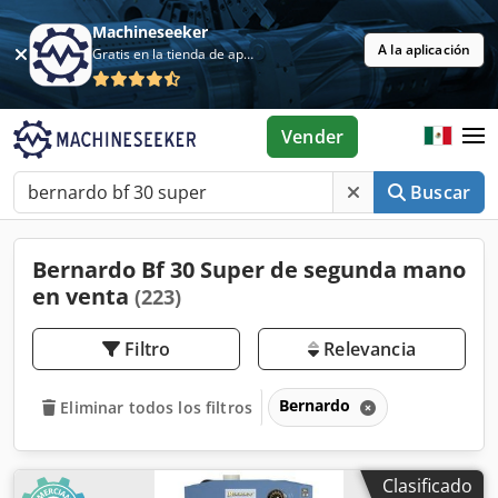
Machineseeker
A la aplicación
Gratis en la tienda de aplicaciones
Vender
Buscar
Bernardo Bf 30 Super de segunda mano
en venta
(223)
Filtro
Relevancia
Bernardo
Eliminar todos los filtros
Clasificado