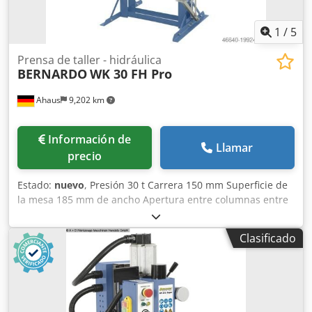
1
/
5
Prensa de taller - hidráulica
BERNARDO
WK 30 FH Pro
Ahaus
9,202 km
Información de
Llamar
precio
Estado:
nuevo
, Presión 30 t Carrera 150 mm Superficie de
la mesa 185 mm de ancho Apertura entre columnas entre
las guías 530 mm Peso de la máquina aprox. 162 kg
Dimensiones aproximadas 800 x 700 x 1805 mm
Clasificado
Equipamiento: - Prensa hidráulica de taller - Dos
velocidades ajustables para el avance del émbolo -
Accionamiento mediante bomba hidráulica - Prensas de
taller de alto rendimiento para talleres artesanales y de
reparación - Óptima relación calidad-precio gracias a su