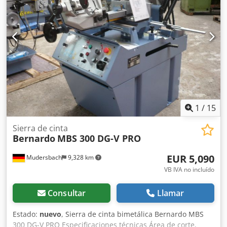
nivelación Los marcos de los rodillos transportadores
están hechos de un perfil en U resistente Transporte de
materiales sin problemas y eficiente para la entrada y
salida de piezas Soporte seguro de las piezas gracias a los
rodillos de acero galvanizado, macizos y de gran capacidad
de carga De uso universal para, por ejemplo, sierras
circulares para metal, sierras de cinta, máquinas para
trabajar la madera, etc. Carro tope de fácil
desplazamiento; el tope de material es plegable, según se
desee.
1
/
15
Sierra de cinta
Bernardo
MBS 300 DG-V PRO
EUR 5,090
Mudersbach
9,328 km
VB IVA no incluído
Consultar
Llamar
Estado:
nuevo
, Sierra de cinta bimetálica Bernardo MBS
300 DG-V PRO Especificaciones técnicas Área de corte,