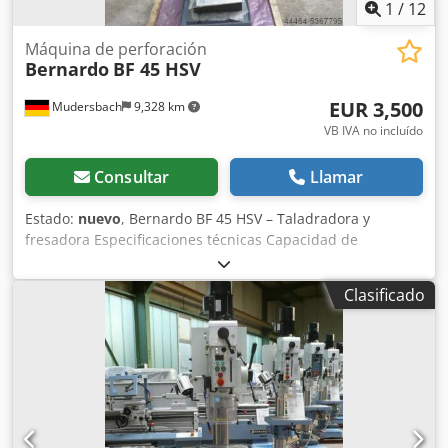
1
/
12
Máquina de perforación
Bernardo
BF 45 HSV
EUR 3,500
Mudersbach
9,328 km
VB IVA no incluído
Consultar
Llamar
Estado:
nuevo
, Bernardo BF 45 HSV – Taladradora y
fresadora Especificaciones técnicas Capacidad de
taladrado en acero: 32 mm Capacidad de taladrado en
fundición: 40 mm Fresadora de cabeza portafresas máx.:
Clasificado
80 mm Salida: 280 mm Velocidad del husillo: (12) 75 – 3200
rpm Cono del husillo: MK 4 Recorrido del cono: 120 mm
Avance del cono: (3) 0,10 / 0,18 / 0,26 mm/rev Tamaño de la
mesa: 730 x 210 mm Tamaño de la ranura en T: 14 mm
Distancia husillo / mesa máx.: 640 mm Distancia husillo /
placa base máx.: 1190 mm Recorrido (x / y): 495 / 200 mm
Cabeza fresadora con posibilidad de giro: -90° a +90°