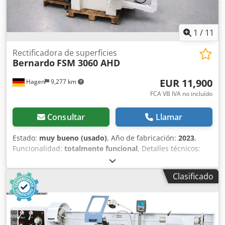
1
/
11
Rectificadora de superficies
Bernardo
FSM 3060 AHD
EUR 11,900
Hagen
9,277 km
FCA VB IVA no incluído
Consultar
Llamar
Estado:
muy bueno (usado)
, Año de fabricación:
2023
,
Funcionalidad:
totalmente funcional
, Detalles técnicos:
Superficie de fijación de la mesa: 300 x 700 mm Placa
electro-magnética: 300 x 600 mm Recorrido máximo: 640
Clasificado
mm x 320 mm Distancia máx. eje del husillo / mesa: 520
mm Peso máx. de la pieza*: 200 kg Muela abrasiva: 300 x
30 x 75 mm Velocidad de la mesa, hidráulica: 2 - 18 m/min
Avance automático transversal: 0,5 – 10 mm/carrera
Rápido transversal: 990 mm/min División del nonio en el