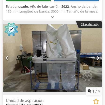
Estado:
usado
, Año de fabricación:
2022
, Ancho de banda:
150 mm Longitud de banda: 3000 mm Tamaño de la mesa:
960 mm x 350 mm Mesa adicional: 330 mm x 330 mm
Dispositivo para lijado de chapa: sí Oscilación: sí Unidad
Clasificado
de lijado basculante: sí Conexión de extracción: 120 mm
Potencia del motor: 3 kW Longitud de la máquina: 1910
mm Cedpfxszq Dczs Ak Ejrf Anchura de la máquina: 840
mm Peso: 330 kg
1
/
4
Unidad de aspiración