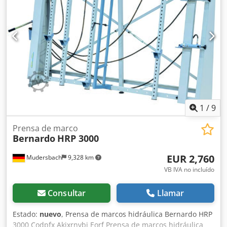
automático al final del ciclo
1
/
9
Prensa de marco
Bernardo
HRP 3000
EUR 2,760
Mudersbach
9,328 km
VB IVA no incluído
Consultar
Llamar
Estado:
nuevo
, Prensa de marcos hidráulica Bernardo HRP
3000 Codpfx Akjxrnvbj Eorf Prensa de marcos hidráulica