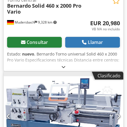
Bernardo
Solid 460 x 2000 Pro
Vario
EUR 20,980
Mudersbach
9,328 km
VB IVA no incluído
Consultar
Llamar
Estado:
nuevo
, Bernardo Torno universal Solid 460 x 2000
Pro Vario Especificaciones técnicas Distancia entre centros:
2000 mm Altura de centros: 230 mm Dkjdpfx Aexl Tcmencjr
Diámetro de giro sobre bancada: 460 mm Diámetro de giro
Clasificado
sobre escote: 690 mm Diámetro de giro sobre carro
transversal: 274 mm Ancho de bancada: 300 mm Diámetro
del agujero del husillo: 80 mm Nariz del husillo: DIN
55029, D1-8 Rango de velocidades: 25 – 250 / 250 – 1700
rpm Avances longitudinales (42): 0,055 – 3,065 mm/vuelta
Avances transversales (42): 0,025 – 1,386 mm/vuelta Roscas
métricas (41): 0,1 – 14 mm Roscas en pulgadas (60): 2 – 112
hilos/pulgada Diámetro de la caña del contrapunto: 60 mm
Recorrido de la caña del contrapunto: 130 mm Cono de la