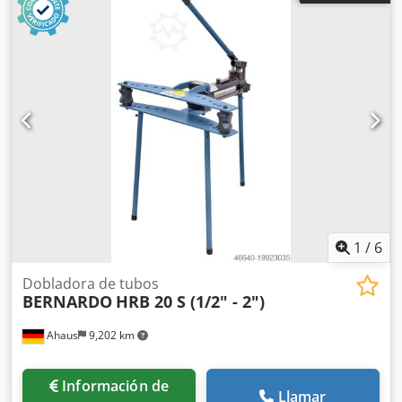
cilindro de presión que se puede mover hacia la izquierda
y la derecha. - Para alinear, prensar, doblar, ensamblar
engranajes, discos, etc. - Estándar con pedal y bomba
manual hidráulica para alimentación de pistón. - Estándar
con prisma de soporte para alineación de ejes - Estándar
con retracción automática del pistón mediante resorte de
retorno integrado - Mesa de prensa regulable en altura
con pernos de bloqueo - Manómetro de gran tamaño para
leer la fuerza de presión. - Incluye bomba hidráulica de
dos etapas - Construcción robusta gracias al marco de
acero soldado
1
/
6
Dobladora de tubos
BERNARDO
HRB 20 S (1/2" - 2")
Ahaus
9,202 km
Información de
Llamar