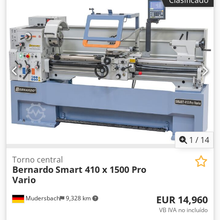
taladrado giratoria: 360° Distancia husillo/mesa máx.: 750
mm Distancia husillo/placa base: 1210 mm Dkodpfx Asd
Tcchjncor Recorrido del mandrino: 120 mm Diámetro de la
columna: 92 mm Tamaño de la mesa / tamaño de la ranura
en T: 385 x 335 mm / 14 mm Superficie de trabajo de la
placa base: 380 x 335 mm Potencia de salida del motor: S1
100 % 1,1 kW / 400 V Potencia de entrada del motor: S6 40
% 1,6 kW / 400 V Dimensiones de la máquina: (ancho x
profundidad x alto) 450 x 800 x 1730 mm
1
/
14
Torno central
Bernardo
Smart 410 x 1500 Pro
Vario
EUR 14,960
Mudersbach
9,328 km
VB IVA no incluído