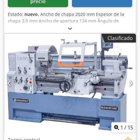
precio
Estado:
nuevo
, Ancho de chapa 2020 mm Espesor de la
chapa 2,0 mm Ancho de apertura 124 mm Ángulo de
curvatura máx. 0 - 135 ° Altura de trabajo 930 mm
Requerimiento total de potencia manual en kW Peso
Clasificado
aproximado de la máquina. 1.010 kilogramos Requisito de
espacio aprox. 2,75 x 0,56 x 1,26 m Dsdpfxexaaans Ancekr
Características - Máquina plegadora fácil de usar - Guía
plana para un movimiento preciso de la viga superior -
Ángulo de curvatura ajustable manualmente mediante
una escala. - Construcción robusta de acero soldado,
diseñada para uso intensivo. - Gran ancho de apertura
para mecanizar piezas altas - Opcionalmente con tope
trasero para trabajos en serie. - Proceso de doblado rápido
y sencillo utilizando el mango de arco. - Sujeción de la
pieza de trabajo mediante una palanca grande
1
/
15
Torno central