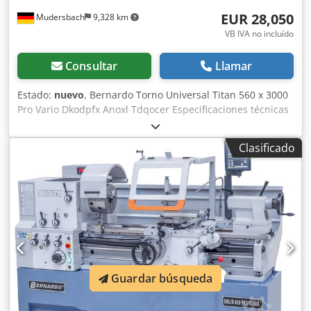
fino • Convertidor de frecuencia • Primera carga de aceite
EUR 28,050
Mudersbach
9,328 km
Shell Tellus 46 • Sistema de refrigeración • Embrague de
VB IVA no incluído
seguridad • Reloj para roscado • Lámpara LED para
máquina • Engranajes intercambiables • Manguito
Consultar
Llamar
reductor • 2 puntas de centrado • Deflector de virutas
trasero • Herramientas de servicio
Estado:
nuevo
, Bernardo Torno Universal Titan 560 x 3000
Pro Vario Dkodpfx Anoxl Tdqocer Especificaciones técnicas
Distancia entre puntos: 3000 mm Altura de centros: 280
mm Diámetro de giro sobre bancada: 560 mm Diámetro de
Clasificado
giro sobre escote: 785 mm Diámetro de giro sobre carro
transversal: 350 mm Ancho de bancada: 350 mm Diámetro
del agujero del husillo: 105 mm Morse del husillo: DIN
55029, D1 – 8 Rango de velocidades: 25 – 220 / 220 – 1500
rpm Avances longitudinales (42): 0,055 – 3,061 mm/rev
Avances transversales (42): 0,025 – 1,384 mm/rev Roscas
métricas (41): 0,1 – 14 mm Roscas en pulgadas (60): 2 – 112
hilos/pulgada Diámetro contrapunto: 75 mm Recorrido
contrapunto: 185 mm Cónica contrapunto: MK 5 Potencia
Guardar búsqueda
del motor: 7,5 kW (10,0 HP) Dimensiones máquina (largo):
4340 mm Ancho x altura: 1150 x 1610 mm Peso aprox.: