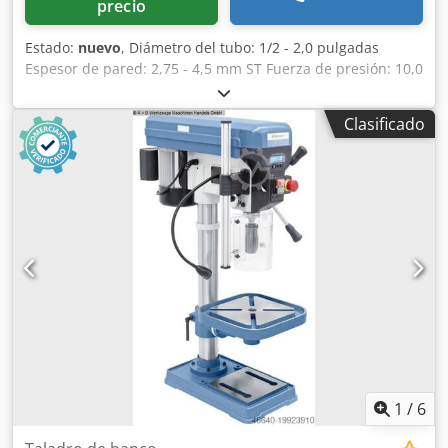
precio
Estado:
nuevo
, Diámetro del tubo: 1/2 - 2,0 pulgadas
Espesor de pared: 2,75 - 4,5 mm ST Fuerza de presión: 10,0
t Peso de la máquina: aprox. 46,0 kg - Con marco de
doblado abatible para un trabajo eficiente - Diferentes
Clasificado
moldes de curvado incluidos en el volumen de suministro -
Uso universal para tubos de gas, calefacción y agua
Dksdpsxaac Njfx Ancor - Trabajo rápido gracias al avance
rápido - Con trípode para un trabajo seguro - Ideal
también para tubos de cobre y tubos revestidos -
Posibilidad de realizar curvas hasta 90° Equipamiento: -
Moldes de curvado: ½” - ¾” - 1” - 1 ¼” - 1 ½” - 2”
1
/
6