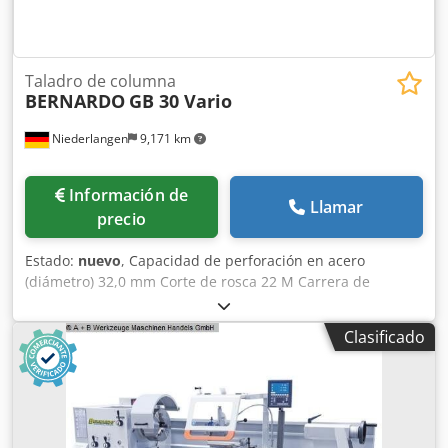
Taladro de columna
BERNARDO
GB 30 Vario
Niederlangen
9,171 km
Información de
Llamar
precio
Estado:
nuevo
, Capacidad de perforación en acero
(diámetro) 32,0 mm Corte de rosca 22 M Carrera de
perforación 125 mm profundidad de garganta 280 mm
Cono morse 3 MK Mesa: 450 x 380 mm / ranura de 14 mm
Clasificado
Velocidad 70 - 3.500 rpm Avance 0,1 / 0,2 / 0,3 mm/rev
Diámetro de la columna 110 mm Peso 320 kg Dimensiones
L-A-H 500x800x2.100 mm Potencia total necesaria 1,1 / 2,2
kW Características Velocidad infinitamente variable, ideal
para ajustar la velocidad de corte deseada. velocidad de