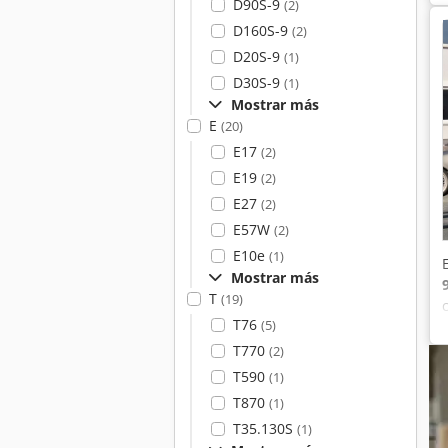
D90S-9
(2)
D160S-9
(2)
D20S-9
(1)
D30S-9
(1)
Mostrar más
E
(20)
E17
(2)
E19
(2)
E27
(2)
E57W
(2)
E10e
(1)
Mostrar más
T
(19)
T76
(5)
T770
(2)
T590
(1)
T870
(1)
T35.130S
(1)