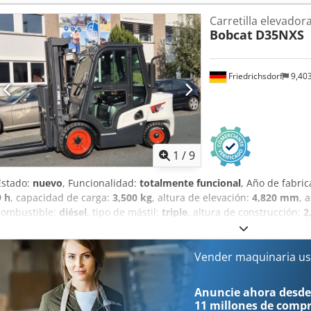
100%
, peso total:
19,300 kg
, Equipamiento:
cabina
, 5218640 Dedpfx
Carretilla elevadora
FDC0H-5107-00494
Bobcat
D35NXS
Friedrichsdorf
9,40
1
/
9
Estado:
nuevo
, Funcionalidad:
totalmente funcional
, Año de fabri
9 h
, capacidad de carga:
3,500 kg
, altura de elevación:
4,820 mm
, 
combustible:
diésel
, tipo de mástil:
triple
, altura de construcción:
2
anchura del portahorquillas:
1,190 mm
, longitud de la horquilla:
1
longitud total:
2,750 mm
, tipo de accionamiento:
Diesel
, ancho de 
elevadora diésel Centro de carga: 500 Clase ISO: Clase ISO 3 = 2.500 
Vender maquinaria us
Transmisión: convertidor de par Clase de velocidad: 20 Condición:
Neumáticos delanteros tipo: superelásticos Neumáticos delanteros
Anuncie ahora desde
Anzsr Estado de neumáticos delanteros: 80 - 100% Neumáticos tras
11 millones de comp