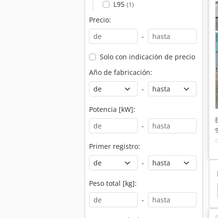
L95
(1)
Precio:
-
Solo con indicación de precio
Año de fabricación:
-
Potencia [kW]:
-
Primer registro:
-
Peso total [kg]:
les
Tecnología De Almacenamiento
Initialhub
-