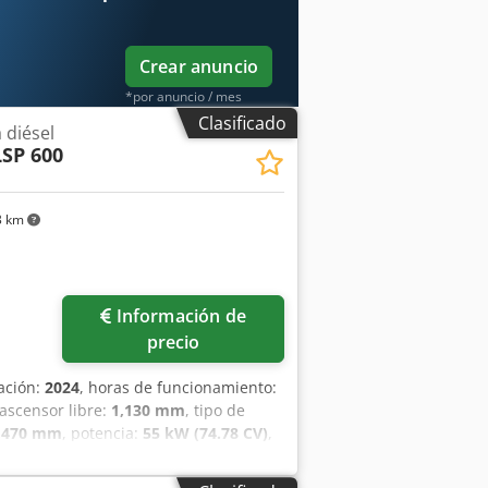
esplazador lateral, 3ª válvula, 4ª
lla protectora de carga, cabina
 exterior, luz rotativa,
Crear anuncio
*por anuncio / mes
Clasificado
 diésel
LSP 600
3 km
Información de
precio
cación:
2024
, horas de funcionamiento:
 ascensor libre:
1,130 mm
, tipo de
,470 mm
, potencia:
55 kW (74.78 CV)
,
,200 mm
, peso en vacío:
6,930 kg
,
construcción:
1,455 mm
, Carretilla