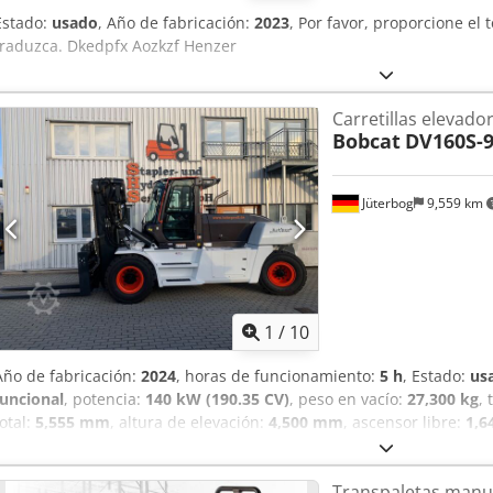
Estado:
usado
, Año de fabricación:
2023
, Por favor, proporcione el
traduzca. Dkedpfx Aozkzf Henzer
Carretillas elevador
Bobcat
DV160S-
Jüterbog
9,559 km
1
/
10
Año de fabricación:
2024
, horas de funcionamiento:
5 h
, Estado:
us
funcional
, potencia:
140 kW (190.35 CV)
, peso en vacío:
27,300 kg
,
total:
5,555 mm
, altura de elevación:
4,500 mm
, ascensor libre:
1,
construcción:
3,195 mm
, longitud de la horquilla:
2,400 mm
, anchu
de accionamiento:
Diesel
, capacidad de carga:
16,000 kg
, ancho de
Transpaletas manu
elevadora para cargas pesadas - diesel Centro de gravedad de la ca