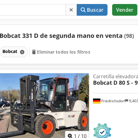
Buscar
Vender
Bobcat 331 D de segunda mano en venta
(98)
Bobcat
Eliminar todos los filtros
Carretilla elevadora
Bobcat
D 80 S - 9
Friedrichsdorf
9,40
1
/
10