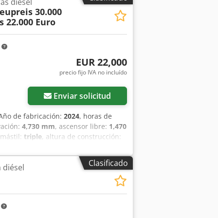
as diésel
trabajo trasero, faro de trabajo
eupreis 30.000
CE, espejo interior, espejo exterior, luz
s 22.000 Euro
m
EUR 22,000
precio fijo IVA no incluído
Enviar solicitud
 Año de fabricación:
2024
, horas de
vación:
4,730 mm
, ascensor libre:
1,470
 mástil:
triple
, altura de construcción:
co delantero:
7.00-15 5.50
, tamaño del
b Hepfx Anzskr Número de serie:
Clasificado
 diésel
m