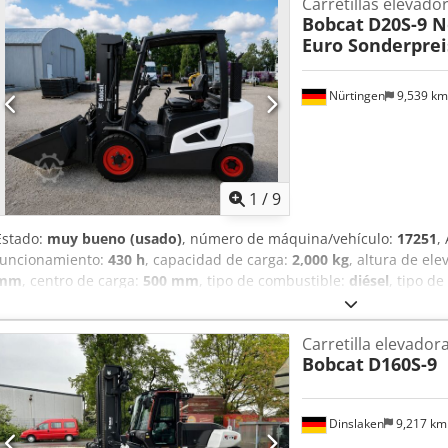
Carretillas elevador
dispositivo de ajuste de horquillas, 3.ª válvula, 4.ª válvula, faro de 
Bobcat
D20S-9 N
delantero, calefacción, cabina completa, elevación total, certificado 
Euro Sonderprei
giratoria, limpiaparabrisas.
Nürtingen
9,539 k
1
/
9
Estado:
muy bueno (usado)
, número de máquina/vehículo:
17251
,
funcionamiento:
430 h
, capacidad de carga:
2,000 kg
, altura de ele
mm
, centro de carga:
500 mm
, tipo de combustible:
diésel
, tipo de
2,190 mm
, longitud de la horquilla:
1,050 mm
, tamaño del neumáti
neumático trasero:
6.50-10
, peso total:
4,053 kg
, 5215420 Dedszr D
Carretilla elevadora
FDA2A-5052-00236
Bobcat
D160S-9
Dinslaken
9,217 k