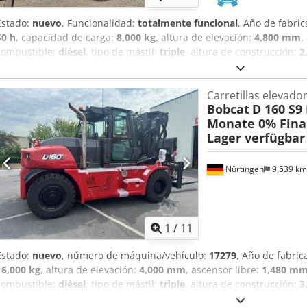
Estado:
nuevo
, Funcionalidad:
totalmente funcional
, Año de fabri
50 h
, capacidad de carga:
8,000 kg
, altura de elevación:
4,800 mm
,
combustible:
diésel
, tipo de mástil:
triple
, altura de construcción:
2
anchura del portahorquillas:
2,240 mm
, longitud de la horquilla:
2
de accionamiento:
Diesel
, Carretillas elevadoras diésel Centro de c
Carretillas elevador
mm Grosor de la horquilla: 75 mm Clase ISO: Terminal Oeste Tipo de
Bobcat
D 160 S9
convertidor Clase de velocidad: 20 Condición: dispositivo nuevo Es
Monate 0% Fina
Anzekr Tipo de neumáticos delanteros: súper elásticos Neumáticos
Lager verfügbar
neumáticos traseros: Superelásticos Neumáticos traseros Condición
posicionador de horquillas, Tercera válvula, cuarta válvula, luz de t
delantera, calentador, cabina completa, elevación libre completa, ce
Nürtingen
9,539 k
exterior, luz giratoria, asiento, Cámara frontal y trasera
1
/
11
Estado:
nuevo
, número de máquina/vehículo:
17279
, Año de fabric
16,000 kg
, altura de elevación:
4,000 mm
, ascensor libre:
1,480 m
combustible:
diésel
, tipo de mástil:
triple
, altura de construcción:
3
2,400 mm
, tamaño del neumático delantero:
12.00-20 100%
, tamañ