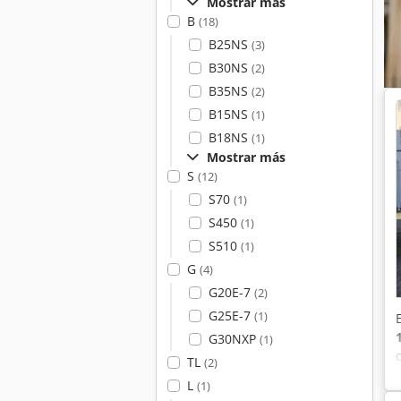
Mostrar más
B
(18)
B25NS
(3)
B30NS
(2)
B35NS
(2)
B15NS
(1)
B18NS
(1)
Mostrar más
S
(12)
S70
(1)
S450
(1)
S510
(1)
G
(4)
G20E-7
(2)
G25E-7
(1)
G30NXP
(1)
TL
(2)
L
(1)