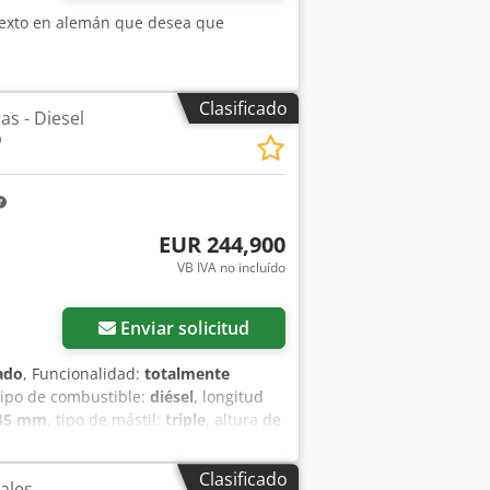
 texto en alemán que desea que
Clasificado
as - Diesel
9
EUR 244,900
VB IVA no incluído
Enviar solicitud
ado
, Funcionalidad:
totalmente
 tipo de combustible:
diésel
, longitud
645 mm
, tipo de mástil:
triple
, altura de
ra del portahorquillas:
2,540 mm
, tipo
 construcción:
2,540 mm
, Carretilla
Clasificado
ales
rga: 1200 Anchura de la horquilla: 250