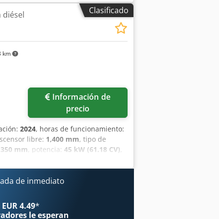
 Ajzp T Auenzjkr Número de serie:
Clasificado
 diésel
3 km
Información de
precio
cación:
2024
, horas de funcionamiento:
ascensor libre:
1,400 mm
, tipo de
,350 mm
, potencia:
45 kW (61.18 CV)
,
,200 mm
, peso en vacío:
4,850 kg
,
construcción:
1,290 mm
, Carretilla
- 4.999 kg Tipo de mástil: Triplex
ada de inmediato
 máquina nueva Estado técnico: nuevo
 tamaño: 28-9 x15 Dkedpjy U R Dcsfx
 EUR 4.49
*
eros tipo: superelásticos Neumáticos
radores
le esperan