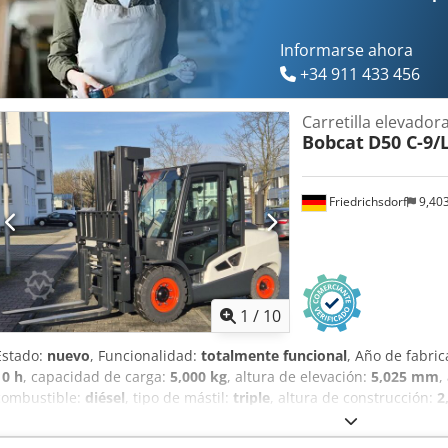
traseros tamaño: 6.50x10 Estado de neumáticos traseros: 80 - 100% D
válvula, focos de trabajo traseros, focos de trabajo delanteros, reji
completa, elevación libre total, certificado CE, espejo interior, espejo
Informarse ahora
limpiaparabrisas,
+34 911 433 456
Carretilla elevadora
Bobcat
D50 C-9/
Friedrichsdorf
9,40
1
/
10
Estado:
nuevo
, Funcionalidad:
totalmente funcional
, Año de fabri
10 h
, capacidad de carga:
5,000 kg
, altura de elevación:
5,025 mm
,
combustible:
diésel
, tipo de mástil:
triple
, altura de construcción:
2
anchura del portahorquillas:
1,300 mm
, longitud de la horquilla:
1
longitud total:
3,300 mm
, tipo de accionamiento:
Diesel
, ancho de 