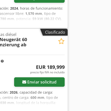
cación:
2024
, horas de funcionamiento:
 ascensor libre:
1,570 mm
, tipo de
,780 mm
, potencia:
59 kW (80.22 CV)
,
,400 mm
, peso en vacío:
12,406 kg
, tipo
arga: 600 Ancho de la horquilla: 180
Clasificado
as diésel
 mástil: Triplex Transmisión:
 Neugerät 60
tado técnico: Nuevo Dodpexr R Efjfx
nzierung ab
 delanteros Condición: Nuevo Tipo de
: Nuevo palanca de cambios lateral,
rabajo trasera, luz de trabajo
rtificado CE, espejo interior, espejo
m
EUR 189,999
precio fijo IVA no incluído
Enviar solicitud
ación:
2026
, capacidad de carga:
m
, centro de carga:
600 mm
, tipo de
,030 mm
, longitud de la horquilla:
o del neumático trasero:
12.00-20