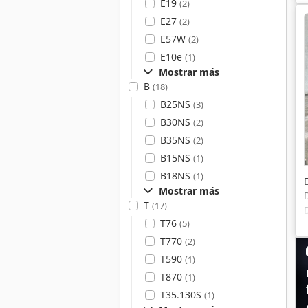
E19
(2)
E27
(2)
E57W
(2)
E10e
(1)
Mostrar más
B
(18)
B25NS
(3)
B30NS
(2)
B35NS
(2)
B15NS
(1)
B18NS
(1)
Mostrar más
T
(17)
T76
(5)
T770
(2)
T590
(1)
T870
(1)
T35.130S
(1)