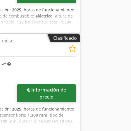
cación:
2025
, horas de funcionamiento:
po de combustible:
eléctrico
, altura de
en vacío:
123 kg
, longitud total:
1,530
mm
, Carretilla elevadora de bajo
las: 160 mm Grosor de las horquillas:
Clasificado
 diésel
tipo: Vulkollan Estado de los
an Estado de los neumáticos traseros:
o de batería: Iones de litio Año de
cado CE Batería de iones de litio, sin
3 km
Información de
precio
cación:
2025
, horas de funcionamiento:
ascensor libre:
1,300 mm
, tipo de
,180 mm
, potencia:
45 kW (61.18 CV)
,
,200 mm
, peso en vacío:
4,850 kg
,