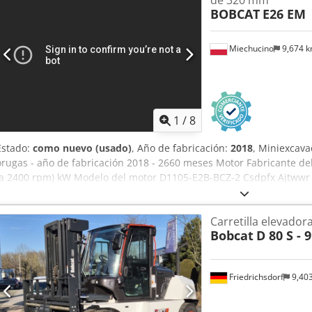
BOBCAT
E26 EM
Miechucino
9,674 
1
/
8
Estado:
como nuevo (usado)
, Año de fabricación:
2018
, Miniexcav
orugas - año de fabricación 2018 - 2660 meses Motor Fabricante de
(a 2400 rpm) kW Modelo del motor D1105-E2B-BCZ-2 Csdpfx Ajtwwr 
Número de cilindros 3 Cilindrada 1,123 litros Par motor 71,2 Nm A
Altura total 2357 mm Altura libre al suelo 532 mm Anchura (mín./má
Carretilla elevadora
mm 320 mm de ancho de vía Pesos Presión sobre el suelo Presión ge
Bobcat
D 80 S - 9
bastidor de protección 3069 kg Peso operativo con cabina cerrada y
hidráulico Capacidad de la bomba 2 x 28,8 l/min Presión de descom
290 bar Caudal auxiliar 48 l/min Tracción Capacidad de ascenso 30 
Friedrichsdorf
9,40
km/h Alta velocidad (avance/retroceso) 4,6 km/h Capacidad Profu
estándar y larga) 2890 mm Altura máxima de descarga (pluma est
a nivel del suelo (pluma estándar y larga) 4529 mm Fuerza de exca