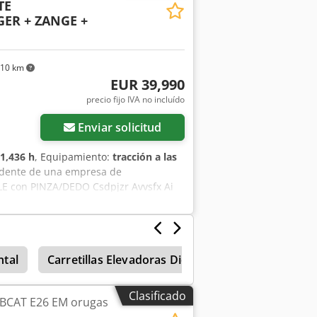
TE
ER + ZANGE +
610 km
EUR 39,990
precio fijo IVA no incluído
Enviar solicitud
1,436 h
, Equipamiento:
tracción a las
edente de una empresa de
E con PINZA/DEDO Csdpjzr Avvsfx Ai
stock con un precio adicional justo. *
ra el mercado alemán. * Solo 1350
 2025 en BOBCAT. * Motor diésel de 44
* Sistema de cambio rápido. * Faros
ntal
Carretillas Elevadoras Diesel
Diesel Carretil
r especializado en vehículos y
iso, financiación, aceptación de
con opción a compra de vehículos de
Clasificado
BCAT E26 EM orugas