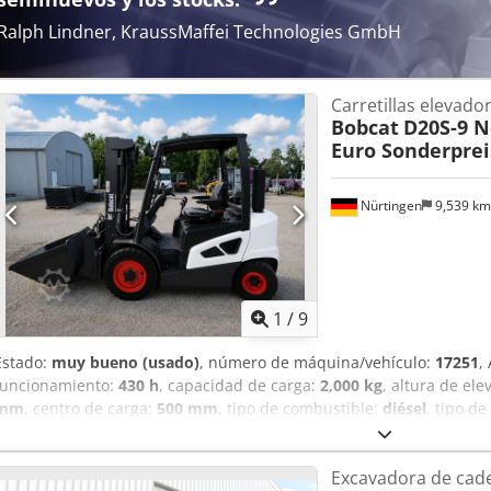
Ralph Lindner, KraussMaffei Technologies GmbH
Carretillas elevador
Bobcat
D20S-9 N
Euro Sonderprei
Nürtingen
9,539 k
1
/
9
Estado:
muy bueno (usado)
, número de máquina/vehículo:
17251
,
funcionamiento:
430 h
, capacidad de carga:
2,000 kg
, altura de ele
mm
, centro de carga:
500 mm
, tipo de combustible:
diésel
, tipo de
2,190 mm
, longitud de la horquilla:
1,050 mm
, tamaño del neumáti
neumático trasero:
6.50-10
, peso total:
4,053 kg
, 5215420 Chedpfx 
Excavadora de cad
FDA2A-5052-00236