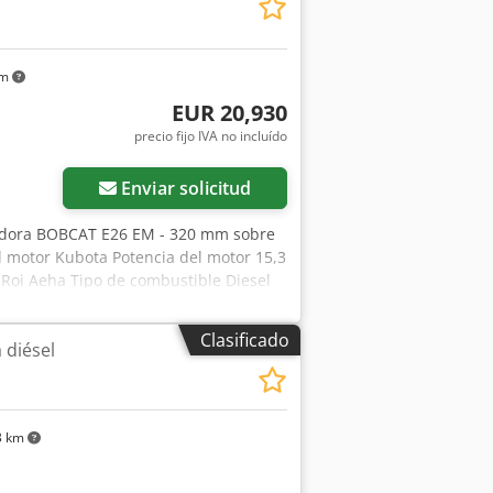
km
EUR 20,930
precio fijo IVA no incluído
Enviar solicitud
adora BOBCAT E26 EM - 320 mm sobre
l motor Kubota Potencia del motor 15,3
Roi Aeha Tipo de combustible Diesel
gua de refrigeración Dimensiones
x. en función del ancho de vía) 1398
Clasificado
 diésel
oestática 33,5 kPa Peso operativo con
 calefactada 3188 kg Sistema
presión de los circuitos conectados
° Velocidad baja (avance/retroceso) 2,4
3 km
ndidad máxima de excavación (pluma
ándar y larga) 3239 mm Alcance máximo
vación en la pluma (pluma estándar y