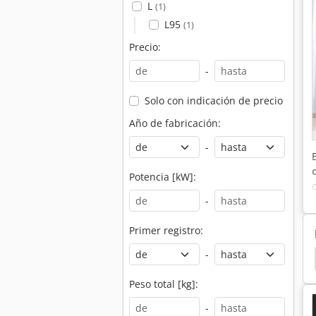
L
(1)
L95
(1)
Precio:
-
Solo con indicación de precio
Año de fabricación:
-
Potencia [kW]:
-
Primer registro:
-
les
Tecnología De Almacenamiento
Initialhub
Peso total [kg]:
t
-