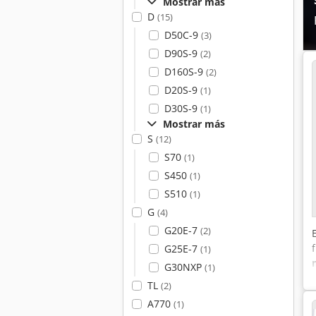
Mostrar más
D
(15)
D50C-9
(3)
D90S-9
(2)
D160S-9
(2)
D20S-9
(1)
D30S-9
(1)
Mostrar más
S
(12)
S70
(1)
S450
(1)
S510
(1)
G
(4)
G20E-7
(2)
G25E-7
(1)
G30NXP
(1)
TL
(2)
A770
(1)