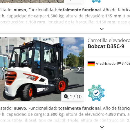
Estado:
nuevo
, Funcionalidad:
totalmente funcional
, Año de fabri
2 h
, capacidad de carga:
1,500 kg
, altura de elevación:
115 mm
, ti
construcción:
1,160 mm
, longitud de la horquilla:
1,150 mm
, peso 
mm
, tipo de accionamiento:
Elektro
, ancho de construcción:
540 
recorrido Centro de gravedad de la carga: 600 Ancho de las horquil
Carretilla elevadora
47 mm Estado: Nuevo Estado técnico: Nuevo Neumáticos delanteros, 
Bobcat
D35C-9
neumáticos delanteros: 80-100% Neumáticos traseros, tipo: Vulkoll
60-80% Voltaje de la batería: 24 V Capacidad de la batería: 20 Ah Tip
fabricación de la batería: 2024 Estado de la batería: 80-100% Certifi
Friedrichsdorf
9,40
mantenimiento, 24 V. Cedpfx Aezrildsi Ajha
1
/
10
Estado:
nuevo
, Funcionalidad:
totalmente funcional
, Año de fabri
9 h
, capacidad de carga:
3,500 kg
, altura de elevación:
4,380 mm
, 
combustible:
diésel
, tipo de mástil:
triple
, altura de construcción:
2
anchura del portahorquillas:
1,190 mm
, longitud de la horquilla:
1