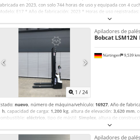
fabricada en 2023, con solo 744 horas de uso y equipada con 4 cuch
Modelo: E17 * Año de fabricación: 2023 * Horas de uso registradas
cucharones * Acoplamiento rápido * Cabina completa * Tren de rod
operativo: 1.711 kg Csdpozp Ayvefx Ai Asha * Motor diésel Kubota *
Apiladores de palé
IVA ---- Para cualquier consulta, por favor, llame a: Erik Kortum: 
Bobcat
LSM12N 
proporciona sin garantía ni responsabilidad, y está sujeta a errores 
Nürtingen
9,539 k
1
/
24
Estado:
nuevo
, número de máquina/vehículo:
16927
, Año de fabric
1 h
, capacidad de carga:
1,200 kg
, altura de elevación:
3,620 mm
, 
combustible:
eléctrico
, tipo de mástil:
Simplex
, altura de construcc
V
, longitud de la horquilla:
1,150 mm
, peso total:
576 kg
, 5108763 
Chsdpfxsyv S Rmo Ai Asa Especificaciones de la batería: 24 V, 60 Ah
Apiladores de palé