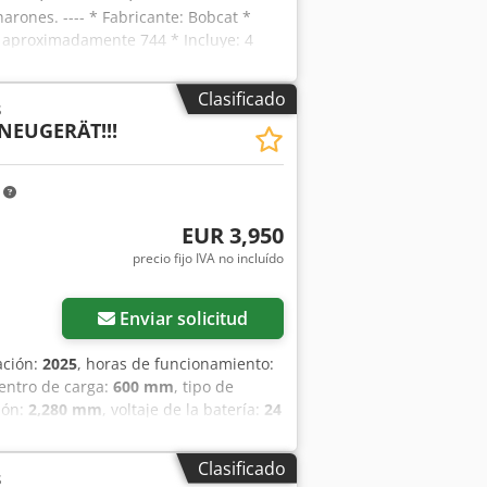
arones. ---- * Fabricante: Bobcat *
: aproximadamente 744 * Incluye: 4
aje con ancho ajustable * Peso
 Precio: 16.900 euros, neto + 19% de
Clasificado
s
WhatsApp ?Toda la información se
NEUGERÄT!!!
y a la venta previa.
m
EUR 3,950
precio fijo IVA no incluído
Enviar solicitud
ación:
2025
, horas de funcionamiento:
centro de carga:
600 mm
, tipo de
ión:
2,280 mm
, voltaje de la batería:
24
Número de serie: OBWNL-003130
.
Clasificado
s