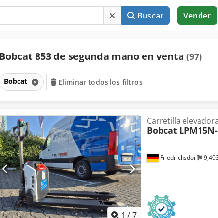
Buscar
Vender
Bobcat 853 de segunda mano en venta
(97)
Bobcat
Eliminar todos los filtros
Carretilla elevador
Bobcat
LPM15N-
Friedrichsdorf
9,40
1
/
7