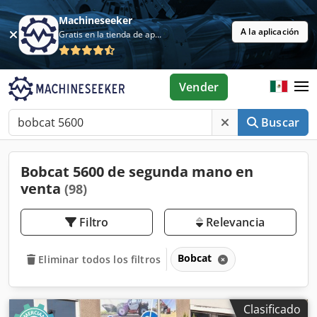
Machineseeker
A la aplicación
Gratis en la tienda de aplicaciones
Vender
Buscar
Bobcat 5600 de segunda mano en
venta
(98)
Filtro
Relevancia
Bobcat
Eliminar todos los filtros
Clasificado