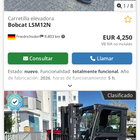
1
/
8
Carretilla elevadora
Bobcat
LSM12N
EUR 4,250
Friedrichsdorf
9,403 km
VB IVA no incluído
Consultar
Llamar
Estado:
nuevo
, Funcionalidad:
totalmente funcional
, Año
de fabricación:
2026
, horas de funcionamiento:
5 h
,
capacidad de carga:
1,200 kg
, altura de elevación:
3,200
mm
, tipo de combustible:
eléctrico
, tipo de mástil:
dúplex
,
Clasificado
altura de construcción:
2,150 mm
, longitud de la horquilla:
1,150 mm
, peso en vacío:
585 kg
, longitud total:
1,710 mm
,
tipo de accionamiento:
Elektro
, ancho de construcción:
800 mm
, Apilador Centro de carga: 600 mm Ancho de
horquillas: 180 mm Dodjy Uz Sqjpfx Afmskr Grosor de
horquillas: 60 mm Tipo de mástil: Dúplex Estado: Nuevo
Estado técnico: Nuevo Tipo de neumático delantero: