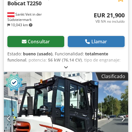
Bobcat
T2250
EUR 21,900
Sankt Veit in der
Südsteiermark
VB IVA no incluído
10,043 km
Consultar
Llamar
Estado:
bueno (usado)
, Funcionalidad:
totalmente
funcional
, potencia:
56 kW (76.14 CV)
, tipo de engranaje:
hidrostático
, tipo de combustible:
diésel
, potencia de
elevación:
2,200 kg/m
, Año de fabricación:
2008
, horas de
Clasificado
funcionamiento:
4,871 h
, Equipamiento:
cabina, horquillas
para palés
, Cargadora telescópica BOBCAT T2250 Año de
fabricación: 2008 Según contador: 4.871 horas Capacidad
de elevación: 2,2 toneladas Altura de elevación: 5 metros
Potencia: 56 kW Transmisión hidrostática de 2 velocidades
Altura total: solo 198 cm Ancho total: solo 190 cm - Incluye
horquilla - Acoplamiento rápido mecánico - Circuito
auxiliar hasta el soporte de la horquilla - Tracción a las
cuatro ruedas - 3 modos de dirección - Control mediante