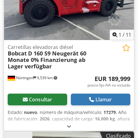
1
/
11
Carretillas elevadoras diésel
Bobcat
D 160 S9 Neugerät 60
Monate 0% Finanzierung ab
Lager verfügbar
EUR 189,999
Nürtingen
9,539 km
precio fijo IVA no incluído
Consultar
Llamar
Estado:
nuevo
, número de máquina/vehículo:
17279
, Año
de fabricación:
2026
, capacidad de carga:
16,000 kg
, altura
de elevación:
4,000 mm
, ascensor libre:
1,480 mm
, centro
de carga:
600 mm
, tipo de combustible:
diésel
, tipo de
Clasificado