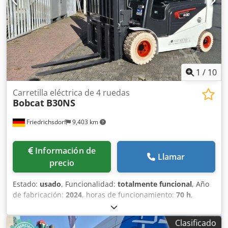
Poliuretano Estado del neumático delantero: 80 - 100%
Tipo de neumático trasero: Poliuretano Estado del
neumático trasero: 80 - 100% Batería Voltios: 24V Batería
Ah: 60Ah Tipo de batería: Ion de litio Año de fabricación de
la batería: 2026 Estado de la batería: 80 - 100% Certificado
CE, Batería de ion de litio libre de mantenimiento 24 V
1
/
10
Carretilla eléctrica de 4 ruedas
Bobcat
B30NS
Friedrichsdorf
9,403 km
Información de
Llamar
precio
Estado:
usado
, Funcionalidad:
totalmente funcional
, Año
de fabricación:
2024
, horas de funcionamiento:
70 h
,
capacidad de carga:
3,000 kg
, altura de elevación:
4,710
mm
, ascensor libre:
1,475 mm
, tipo de combustible:
Clasificado
eléctrico
, tipo de mástil:
triple
, altura de construcción: