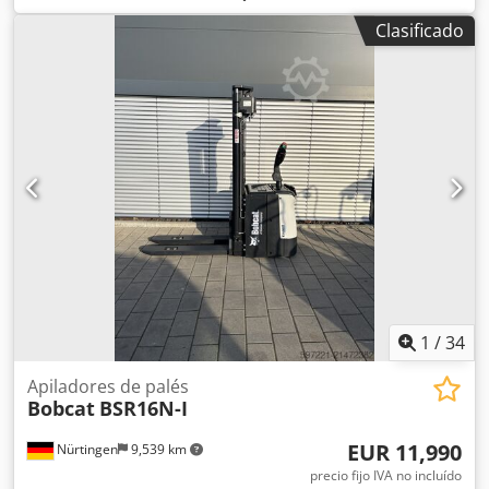
mm
, centro de carga:
600 mm
, tipo de combustible:
Clasificado
eléctrico
, tipo de mástil:
Simplex
, altura de construcción:
2,280 mm
, voltaje de la batería:
24 V
, longitud de la
horquilla:
1,150 mm
, peso total:
576 kg
, 5108763 Número
de serie: OBWNL-003130 Dsdpfx Asyv S Rmsfmokr
Especificaciones de la batería: 24 V, 60 Ah.
1
/
34
Apiladores de palés
Bobcat
BSR16N-I
EUR 11,990
Nürtingen
9,539 km
precio fijo IVA no incluído