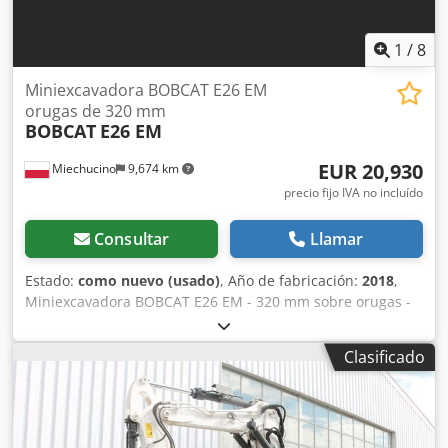
1
/
8
Miniexcavadora BOBCAT E26 EM
orugas de 320 mm
BOBCAT
E26 EM
EUR 20,930
Miechucino
9,674 km
precio fijo IVA no incluído
Consultar
Llamar
Estado:
como nuevo (usado)
, Año de fabricación:
2018
,
Miniexcavadora BOBCAT E26 EM - 320 mm sobre orugas -
año de fabricación 2018 - 2660 meses Motor Fabricante del
motor Kubota Potencia del motor 15,3 (a 2400 rpm) kW
Clasificado
Modelo del motor D1105-E2B-BCZ-2 Tipo de combustible
Diesel Número de cilindros 3 Cilindrada 1,123 litros Par
motor 71,2 Nm Agua de refrigeración Dimensiones Altura
total 2357 mm Altura libre al suelo 532 mm Anchura