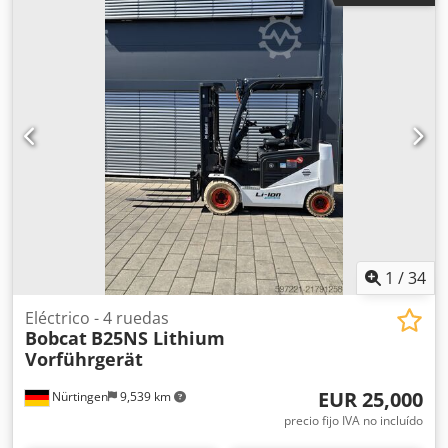
1
/
34
Eléctrico - 4 ruedas
Bobcat
B25NS Lithium
Vorführgerät
EUR 25,000
Nürtingen
9,539 km
precio fijo IVA no incluído