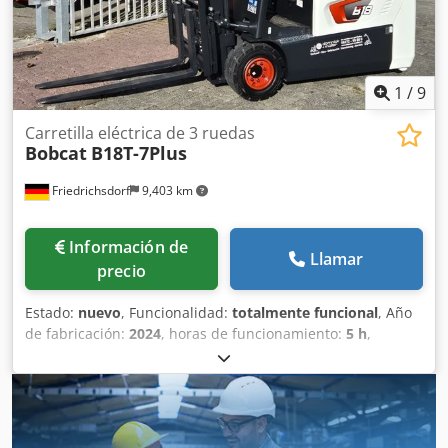
traseros: poliuretano Estado de los neumáticos traseros:
80 - 100% Voltaje de la batería: 24 V Batería Ah: 150 Ah
Tipo de batería: iones de litio Año de fabricación de la
batería: 2025 Estado de la batería: 80 - 100% Carrera
inicial, carrera libre completa, certificado CE, Batería de
1
/
9
iones de litio que no requiere mantenimiento.
Carretilla eléctrica de 3 ruedas
Bobcat
B18T-7Plus
Friedrichsdorf
9,403 km
Información de
Llamar
precio
Estado:
nuevo
, Funcionalidad:
totalmente funcional
, Año
de fabricación:
2024
, horas de funcionamiento:
5 h
,
capacidad de carga:
1,800 kg
, altura de elevación:
4,750
mm
, ascensor libre:
1,540 mm
, tipo de combustible:
eléctrico
, tipo de mástil:
triple
, altura de construcción:
2,130 mm
, potencia:
6 kW (8.16 CV)
, anchura del
portahorquillas:
902 mm
, longitud de la horquilla:
1,200