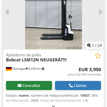
19% de IVA ---- Para cualquier consulta, por favor, llame a:
Erik Kortum: WhatsApp ?Toda la información se
proporciona sin garantía ni responsabilidad, y está sujeta
a errores y a la venta previa.
1
/
24
Apiladores de palés
Bobcat
LSM12N NEUGERÄT!!!
EUR 3,950
Nürtingen
9,539 km
precio fijo IVA no incluído
Consultar
Llamar
Estado:
nuevo
, número de máquina/vehículo:
16927
, Año
de fabricación:
2025
, horas de funcionamiento:
1 h
,
capacidad de carga:
1,200 kg
, altura de elevación:
3,620