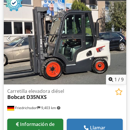
1
/
9
Carretilla elevadora diésel
Bobcat
D35NXS
Friedrichsdorf
9,403 km
Información de
Llamar