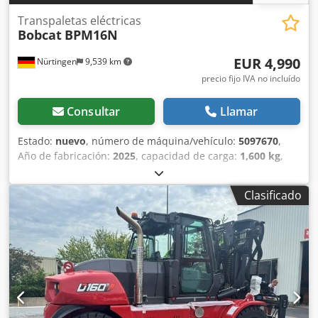
Transpaletas eléctricas
Bobcat
BPM16N
EUR 4,990
Nürtingen
9,539 km
precio fijo IVA no incluído
Consultar
Llamar
Estado:
nuevo
, número de máquina/vehículo:
5097670
,
Año de fabricación:
2025
, capacidad de carga:
1,600 kg
,
altura de elevación:
220 mm
, centro de carga:
600 mm
,
tipo de combustible:
eléctrico
, tipo de mástil:
otro
, altura
Clasificado
de construcción:
1,300 mm
, voltaje de la batería:
25.6 V
,
longitud de la horquilla:
1,150 mm
, peso total:
400 kg
,
5097670 Número de serie: OBWN3-0000 Dkjdeytldgopfx
Afmsr Especificaciones de la batería: 25,6 V, 150 Ah