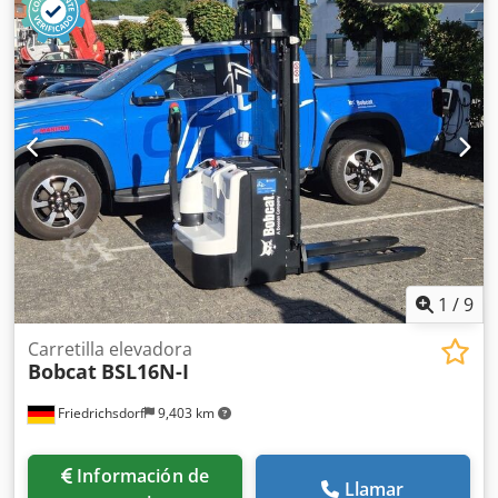
1
/
9
Carretilla elevadora
Bobcat
BSL16N-I
Friedrichsdorf
9,403 km
Información de
Llamar