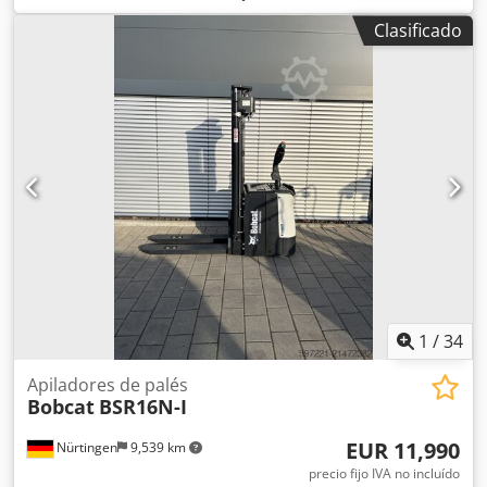
mm
, centro de carga:
600 mm
, tipo de combustible:
Clasificado
eléctrico
, tipo de mástil:
Simplex
, altura de construcción:
2,280 mm
, voltaje de la batería:
24 V
, longitud de la
horquilla:
1,150 mm
, peso total:
576 kg
, 5108763 Dsdpsyv
S Rmofx Abzjck Número de serie: OBWNL-003130
Especificaciones de la batería: 24 V, 60 Ah.
1
/
34
Apiladores de palés
Bobcat
BSR16N-I
EUR 11,990
Nürtingen
9,539 km
precio fijo IVA no incluído