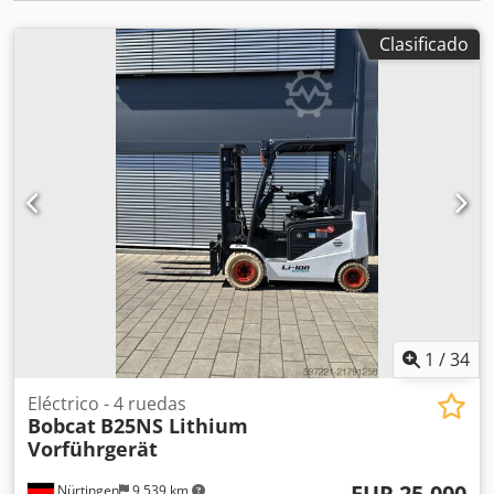
Clasificado
1
/
34
Eléctrico - 4 ruedas
Bobcat
B25NS Lithium
Vorführgerät
EUR 25,000
Nürtingen
9,539 km