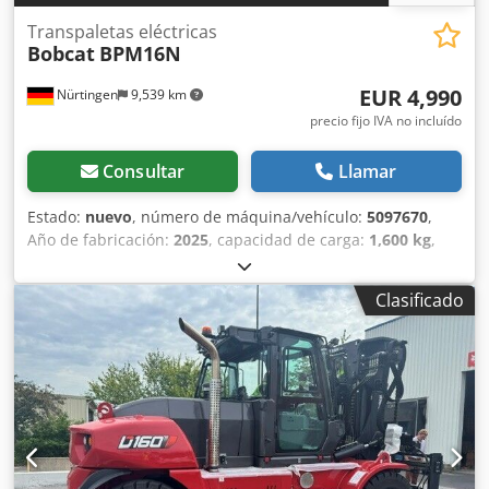
Transpaletas eléctricas
Bobcat
BPM16N
EUR 4,990
Nürtingen
9,539 km
precio fijo IVA no incluído
Consultar
Llamar
Estado:
nuevo
, número de máquina/vehículo:
5097670
,
Año de fabricación:
2025
, capacidad de carga:
1,600 kg
,
altura de elevación:
220 mm
, centro de carga:
600 mm
,
tipo de combustible:
eléctrico
, tipo de mástil:
otro
, altura
Clasificado
de construcción:
1,300 mm
, voltaje de la batería:
25.6 V
,
longitud de la horquilla:
1,150 mm
, peso total:
400 kg
,
5097670 Dcodpfx Asytldgjbzsk Número de serie: OBWN3-
0000 Especificaciones de la batería: 25,6 V, 150 Ah