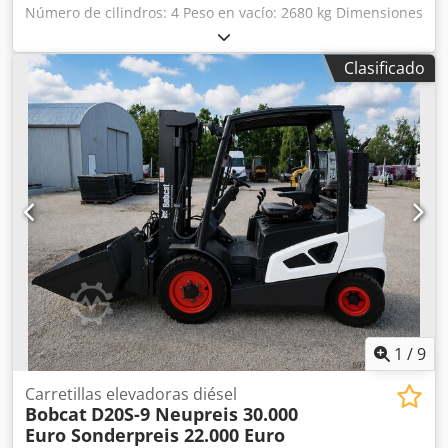
Número de cilindros: 4 Peso en vacío: 2680 kg Dimensiones
(largo x ancho x alto): 337 x 172 x 197 cm Sistema de
cambio rápido: sí Peso propio: 2680 kg Dimensiones de
Clasificado
transporte: 3378 x 1727 x 1972 mm Marca y modelo del
motor: Kubota V2403 Potencia: 36,5 kW / 48,9 CV Cilindros:
4 Tamaño de los neumáticos: ruedas delanteras y traseras:
30x10-16 Ancho de la pala: 1730 mm Equipamiento:
sistema de cambio rápido mecánico Dcedpfxjzrv Ule Abzok
Función adicional: Sin certificación ni registro CE Sin
documentación
1
/
9
Carretillas elevadoras diésel
Bobcat
D20S-9 Neupreis 30.000
Euro Sonderpreis 22.000 Euro