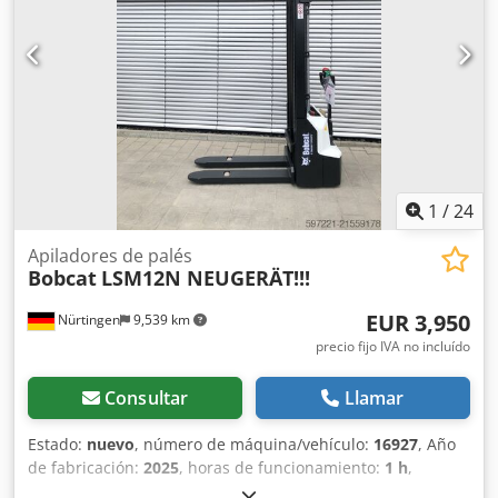
euros, neto + 19% de IVA ---- Para cualquier consulta, por
favor, llame a: Erik Kortum: WhatsApp ?Toda la
información se proporciona sin garantía ni
responsabilidad, y está sujeta a errores y a la venta previa.
1
/
24
Apiladores de palés
Bobcat
LSM12N NEUGERÄT!!!
EUR 3,950
Nürtingen
9,539 km
precio fijo IVA no incluído
Consultar
Llamar
Estado:
nuevo
, número de máquina/vehículo:
16927
, Año
de fabricación:
2025
, horas de funcionamiento:
1 h
,
capacidad de carga:
1,200 kg
, altura de elevación:
3,620