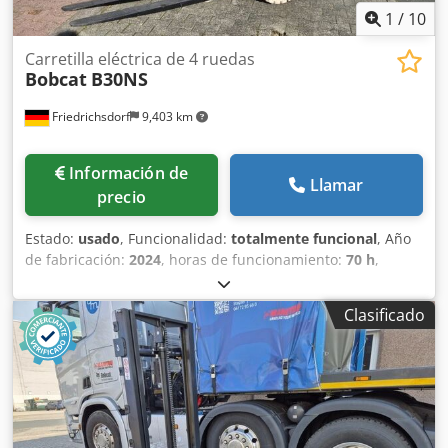
1
/
10
Carretilla eléctrica de 4 ruedas
Bobcat
B30NS
Friedrichsdorf
9,403 km
Información de
Llamar
precio
Estado:
usado
, Funcionalidad:
totalmente funcional
, Año
de fabricación:
2024
, horas de funcionamiento:
70 h
,
capacidad de carga:
3,000 kg
, altura de elevación:
4,710
mm
, ascensor libre:
1,475 mm
, tipo de combustible:
Clasificado
eléctrico
, tipo de mástil:
triple
, altura de construcción:
2,145 mm
, potencia:
16 kW (21.75 CV)
, anchura del
portahorquillas:
1,116 mm
, longitud de la horquilla:
1,200
mm
, peso en vacío:
4,850 kg
, longitud total:
2,520 mm
,
tipo de accionamiento:
Elektro
, ancho de construcción:
1,244 mm
, Apilador eléctrico de 4 ruedas Centro de