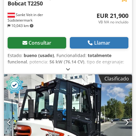
Bobcat
T2250
EUR 21,900
Sankt Veit in der
Südsteiermark
VB IVA no incluído
10,043 km
Consultar
Llamar
Estado:
bueno (usado)
, Funcionalidad:
totalmente
funcional
, potencia:
56 kW (76.14 CV)
, tipo de engranaje:
hidrostático
, tipo de combustible:
diésel
, potencia de
elevación:
2,200 kg/m
, Año de fabricación:
2008
, horas de
Clasificado
funcionamiento:
4,871 h
, Equipamiento:
cabina, horquillas
para palés
, Cargadora telescópica BOBCAT T2250 Año de
fabricación: 2008 Según contador: 4.871 horas Capacidad
de elevación: 2,2 toneladas Altura de elevación: 5 metros
Potencia: 56 kW Transmisión hidrostática de 2 velocidades
Altura total: solo 198 cm Ancho total: solo 190 cm - Incluye
horquilla - Acoplamiento rápido mecánico - Circuito
auxiliar hasta el soporte de la horquilla - Tracción a las
cuatro ruedas - 3 modos de dirección - Control mediante