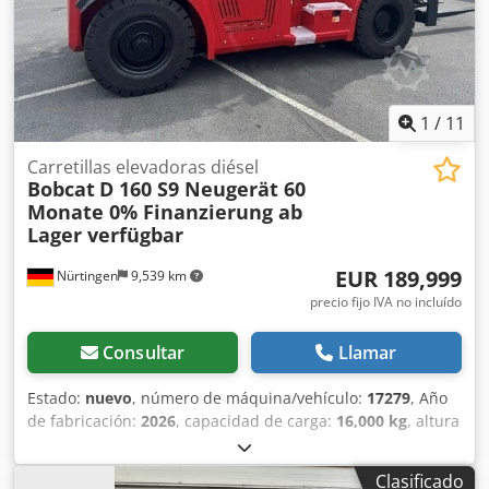
1
/
11
Carretillas elevadoras diésel
Bobcat
D 160 S9 Neugerät 60
Monate 0% Finanzierung ab
Lager verfügbar
EUR 189,999
Nürtingen
9,539 km
precio fijo IVA no incluído
Consultar
Llamar
Estado:
nuevo
, número de máquina/vehículo:
17279
, Año
de fabricación:
2026
, capacidad de carga:
16,000 kg
, altura
de elevación:
4,000 mm
, ascensor libre:
1,480 mm
, centro
de carga:
600 mm
, tipo de combustible:
diésel
, tipo de
Clasificado