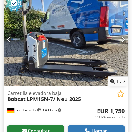
1,150 mm
, peso en vacío:
585 kg
, longitud total:
1,710 mm
,
tipo de accionamiento:
Elektro
, ancho de construcción:
800 mm
, Apilador Centro de carga: 600 mm Ancho de
horquillas: 180 mm Grosor de horquillas: 60 mm Tipo de
mástil: Dúplex Estado: Nuevo Estado técnico: Nuevo Djdpfx
Aoy Uz Sqebzeck Tipo de neumático delantero: Poliuretano
Estado del neumático delantero: 80 - 100% Tipo de
neumático trasero: Poliuretano Estado del neumático
trasero: 80 - 100% Batería Voltios: 24V Batería Ah: 60Ah
Tipo de batería: Ion de litio Año de fabricación de la
batería: 2026 Estado de la batería: 80 - 100% Certificado
CE, Batería de ion de litio libre de mantenimiento 24 V
1
/
7
Carretilla elevadora baja
Bobcat
LPM15N-7/ Neu 2025
EUR 1,750
Friedrichsdorf
9,403 km
VB IVA no incluído
Consultar
Llamar