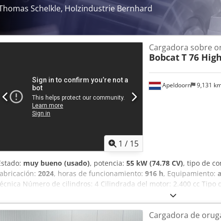
bajo consulta. === ENTREGA === Carga con grúa disponible bajo soli
Thomas Schelkle, Holzindustrie Bernhard
Gestión a través de Collé Rental & Sales
Cargadora sobre o
Bobcat
T 76 High
Apeldoorn
9,131 k
1
/
15
Estado:
muy bueno (usado)
, potencia:
55 kW (74.78 CV)
, tipo de c
fabricación:
2024
, horas de funcionamiento:
916 h
, Equipamiento:
técnica Número de cilindros: 4 Cilindrada del motor: 2.400 cc Tipo d
Marca del motor: Bobcat Peso en vacío: 4.898 kg Dimensiones (L x A 
Sistema de cambio rápido: Sí Certificación CE: sí Estado Estado té
Cargadora de orug
bueno = Otras opciones y equipamiento = - Faro(s) de trabajo - Su