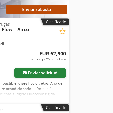
citud Soluciones de envío flexibles
Enviar subasta
Clasificado
rugas
 Flow | Airco
m
EUR 62,900
precio fijo IVA no incluído
Enviar solicitud
ombustible:
diésel
, color:
otro
, Año de
aire acondicionado
, Información
e chasis: rígido Dirección: rígida
x H): 390 x 186 x 206 cm Funcional
cnico: muy bueno Estado visual: muy
Clasificado
as
spensión del brazo - Orugas de goma -