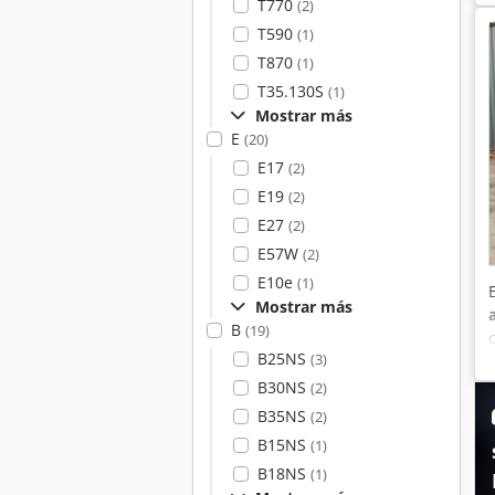
T770
(2)
T590
(1)
T870
(1)
T35.130S
(1)
Mostrar más
E
(20)
E17
(2)
E19
(2)
E27
(2)
E57W
(2)
E10e
(1)
Mostrar más
B
(19)
B25NS
(3)
B30NS
(2)
B35NS
(2)
B15NS
(1)
B18NS
(1)