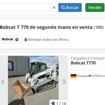
Buscar
Vender
Bobcat T 770 de segunda mano en venta
(100)
Bobcat
Eliminar todos los filtros
Cargadora compac
Bobcat
T770
Diespeck
9,559 km
1
/
14