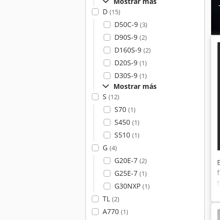
Mostrar más
D
(15)
D50C-9
(3)
D90S-9
(2)
D160S-9
(2)
D20S-9
(1)
D30S-9
(1)
Mostrar más
S
(12)
S70
(1)
S450
(1)
S510
(1)
G
(4)
G20E-7
(2)
G25E-7
(1)
G30NXP
(1)
TL
(2)
A770
(1)