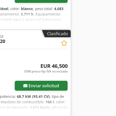
iésel
, color:
blanco
, peso total:
4,683
cionamiento:
3,711 h
, Equipamiento:
Credpfx Agsy S Aaqo Uof Salvo error.
Clasificado
ta
020
EUR 46,500
EXW precio fijo IVA no incluído
Enviar solicitud
 potencia:
68.7 kW (93.41 CV)
, tipo de
l depósito de combustible:
166 l
, color:
ncia de elevación:
1,611 kg/m
, altura de
450 mm
, estado del neumático:
85 %
,