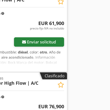
m
EUR 61,900
precio fijo IVA no incluído
Enviar solicitud
ombustible:
diésel
, color:
otro
, Año de
:
aire acondicionado
, Información
cción: Bock Marca del motor: Bobcat
 cm Funcionalidad Sistema de cambio
 estético: muy bueno = Otras opciones
Clasificado
as
s de goma - Alto caudal - Acoplador
er High Flow | A/C
locidades = Observaciones = Tren de
icación: EE.UU. Estado Tipo CE: CE Csdjw
 potencia, transmisión de 2
m
o, pantalla grande, asiento neumático.
EUR 76,900