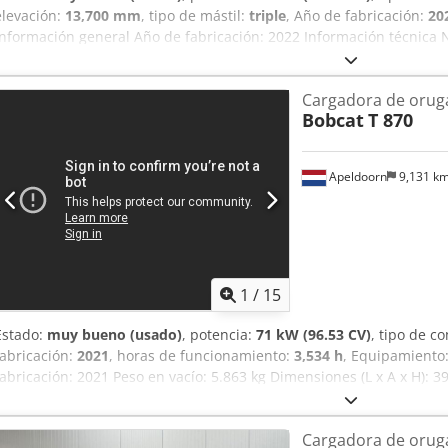
elevación:
13,700 mm
, tipo de mástil:
triple
, Año de fabricación:
20
Información general Año de fabricación: 2022 Información técnica 
Bobcat D34 Peso en vacío: 10.180 kg Dimensiones (L x A x H): 611 x
de elevación: 4.100 kg Alcance máximo: 940 cm Sistema de cambio r
Cargadora de orug
Estado técnico: muy bueno Estado estético: muy bueno = Otras opci
Bobcat
T 870
hidráulico - Lámpara(s) de trabajo - Ventilador - Guardabarros Crsd
palets - Cambio rápido - Luz de señalización - Patas de apoyo = O
emisiones: Stage V / Tier IV final General País de fabricación: Franci
Apeldoorn
9,131 k
1
/
15
Estado:
muy bueno (usado)
, potencia:
71 kW (96.53 CV)
, tipo de c
fabricación:
2021
, horas de funcionamiento:
3,534 h
, Equipamiento
fabricación: 2021 Peso en vacío: 5.863 kg Dimensiones (L x A x H): 3
de motor: Bobcat D34 Sistema de cambio rápido: sí Certificación CE
óptico: muy bueno = Otras opciones y equipamiento = Crsdpfxjyc Nxtj
Cargadora de orug
Faros de trabajo - Orugas de goma - Alto caudal - Acoplador rápido