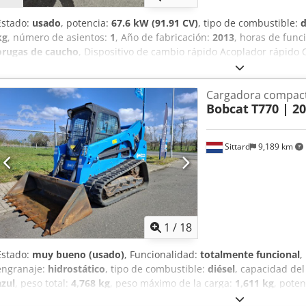
Estado:
usado
, potencia:
67.6 kW (91.91 CV)
, tipo de combustible:
d
kg
, número de asientos:
1
, Año de fabricación:
2013
, horas de fun
orugas de caucho
, Dispositivo de cambio rápido Acoplador rápido 
Cargadora compac
Bobcat
T770 | 2
Sittard
9,189 km
1
/
18
Estado:
muy bueno (usado)
, Funcionalidad:
totalmente funcional
,
engranaje:
hidrostático
, tipo de combustible:
diésel
, capacidad de
azul
, peso total:
4,768 kg
, peso máximo de la carga:
1,611 kg
, pote
elevación:
3,353 mm
, tamaño del neumático:
Rubber rupsbanden 