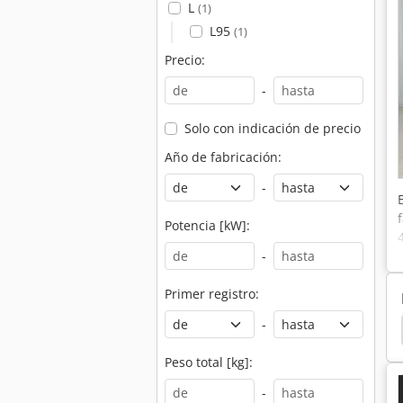
L
(1)
L95
(1)
Precio:
-
Solo con indicación de precio
Año de fabricación:
-
Potencia [kW]:
-
Primer registro:
-
s
Carretilla Elevadora Electrica
Rueda Volante
Peso total [kg]:
-