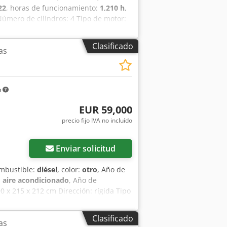
22
, horas de funcionamiento:
1,210 h
,
Número de cilindros: 4 Tipo de motor:
 242 x 252 cm Funcionalidad Capacidad
ápido: Sí Marcado CE: sí Estado
Clasificado
as
ones y equipamiento = - 3er circuito
pfey U Ntvox Ag Usf - Horquillas para
bservaciones = Tren motriz Norma de
a
m
EUR 59,000
precio fijo IVA no incluído
Enviar solicitud
ombustible:
diésel
, color:
otro
, Año de
:
aire acondicionado
, Año de
90 x 215 x 212 cm Dirección: rígida Tipo
: sí Estado técnico: muy bueno Estado
 Ag Uof - 3er circuito hidráulico -
Clasificado
as
 hidráulico - Radio = Observaciones =