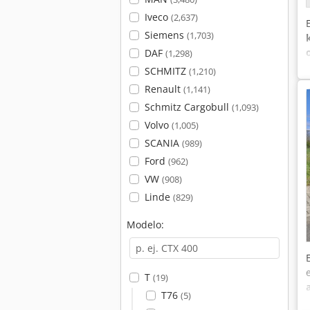
Iveco
(2,637)
Siemens
(1,703)
DAF
(1,298)
SCHMITZ
(1,210)
Renault
(1,141)
Schmitz Cargobull
(1,093)
Volvo
(1,005)
SCANIA
(989)
Ford
(962)
VW
(908)
Linde
(829)
Modelo:
T
(19)
T76
(5)