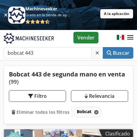
Machineseeker
A la aplicación
Gratis en la tienda de aplicaciones
Vender
Buscar
Bobcat 443 de segunda mano en venta
(99)
Filtro
Relevancia
Bobcat
Eliminar todos los filtros
Clasificado