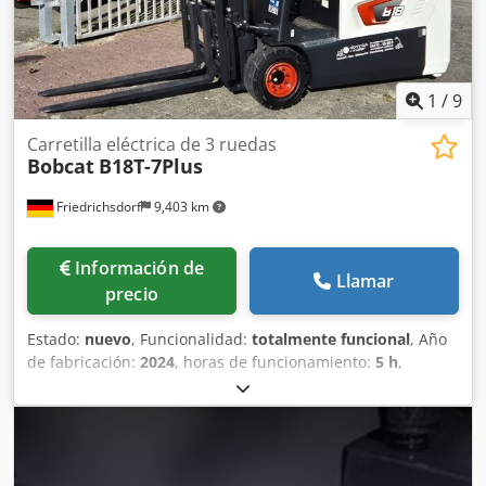
traseros: 80 - 100% Voltaje de la batería: 24 V Csdpfx Ahewi
Acgjhsrf Batería Ah: 150 Ah Tipo de batería: iones de litio
Año de fabricación de la batería: 2025 Estado de la batería:
80 - 100% Carrera inicial, carrera libre completa,
certificado CE, Batería de iones de litio que no requiere
1
/
9
mantenimiento.
Carretilla eléctrica de 3 ruedas
Bobcat
B18T-7Plus
Friedrichsdorf
9,403 km
Información de
Llamar
precio
Estado:
nuevo
, Funcionalidad:
totalmente funcional
, Año
de fabricación:
2024
, horas de funcionamiento:
5 h
,
capacidad de carga:
1,800 kg
, altura de elevación:
4,750
mm
, ascensor libre:
1,540 mm
, tipo de combustible:
eléctrico
, tipo de mástil:
triple
, altura de construcción:
2,130 mm
, potencia:
6 kW (8.16 CV)
, anchura del
portahorquillas:
902 mm
, longitud de la horquilla:
1,200