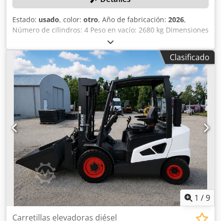
Estado:
usado
, color:
otro
, Año de fabricación:
2026
,
Número de cilindros: 4 Peso en vacío: 2680 kg Dimensiones
(largo x ancho x alto): 337 x 172 x 197 cm Sistema de
cambio rápido: sí Peso propio: 2680 kg Dimensiones de
Clasificado
transporte: 3378 x 1727 x 1972 mm Marca y modelo del
motor: Kubota V2403 Potencia: 36,5 kW / 48,9 CV Cilindros:
4 Tamaño de los neumáticos: ruedas delanteras y traseras:
30x10-16 Ancho de la pala: 1730 mm Equipamiento:
sistema de cambio rápido mecánico Csdpfxezrv Ulo Ahhsrf
Función adicional: Sin certificación ni registro CE Sin
documentación
1
/
9
Carretillas elevadoras diésel