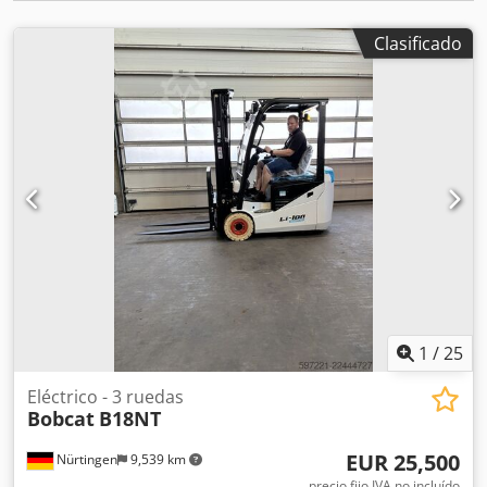
Clasificado
1
/
25
Eléctrico - 3 ruedas
Bobcat
B18NT
EUR 25,500
Nürtingen
9,539 km
precio fijo IVA no incluído