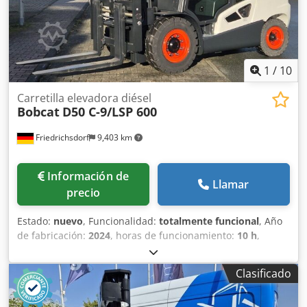
1
/
10
Carretilla elevadora diésel
Bobcat
D50 C-9/LSP 600
Friedrichsdorf
9,403 km
Información de
Llamar
precio
Estado:
nuevo
, Funcionalidad:
totalmente funcional
, Año
de fabricación:
2024
, horas de funcionamiento:
10 h
,
capacidad de carga:
5,000 kg
, altura de elevación:
5,025
mm
, ascensor libre:
1,130 mm
, tipo de combustible:
Clasificado
diésel
, tipo de mástil:
triple
, altura de construcción:
2,470
mm
, potencia:
55 kW (74.78 CV)
, anchura del