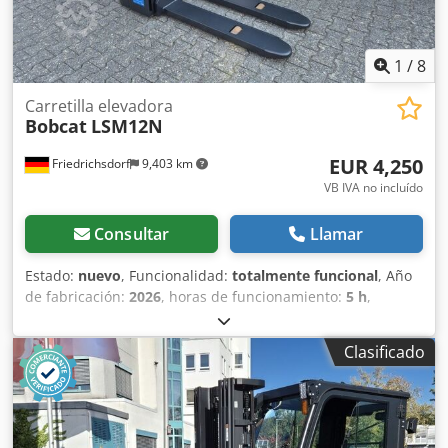
1
/
8
Carretilla elevadora
Bobcat
LSM12N
EUR 4,250
Friedrichsdorf
9,403 km
VB IVA no incluído
Consultar
Llamar
Estado:
nuevo
, Funcionalidad:
totalmente funcional
, Año
de fabricación:
2026
, horas de funcionamiento:
5 h
,
capacidad de carga:
1,200 kg
, altura de elevación:
3,200
mm
, tipo de combustible:
eléctrico
, tipo de mástil:
dúplex
,
Clasificado
altura de construcción:
2,150 mm
, longitud de la horquilla:
1,150 mm
, peso en vacío:
585 kg
, longitud total:
1,710 mm
,
tipo de accionamiento:
Elektro
, ancho de construcción:
800 mm
, Apilador Centro de carga: 600 mm Ancho de
horquillas: 180 mm Grosor de horquillas: 60 mm Tipo de