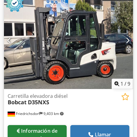
1
/
9
Carretilla elevadora diésel
Bobcat
D35NXS
Friedrichsdorf
9,403 km
Información de
Llamar