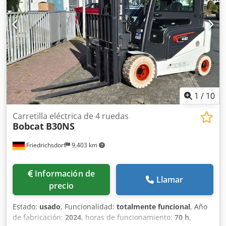
mástil: Dúplex Estado: Nuevo Estado técnico: Nuevo Tipo
de neumático delantero: Poliuretano Estado del neumático
delantero: 80 - 100% Tipo de neumático trasero:
Poliuretano Estado del neumático trasero: 80 - 100%
Batería Voltios: 24V Batería Ah: 60Ah Tipo de batería: Ion
de litio Año de fabricación de la batería: 2026 Estado de la
batería: 80 - 100% Certificado CE, Csdpfsy Uz Sqjx Ahhorf
Batería de ion de litio libre de mantenimiento 24 V
1
/
10
Carretilla eléctrica de 4 ruedas
Bobcat
B30NS
Friedrichsdorf
9,403 km
Información de
Llamar
precio
Estado:
usado
, Funcionalidad:
totalmente funcional
, Año
de fabricación:
2024
, horas de funcionamiento:
70 h
,