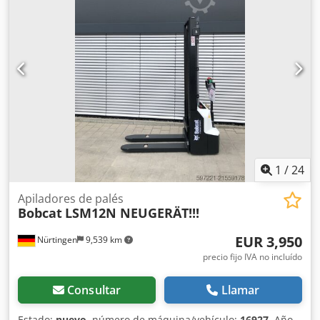
cucharones * Acoplamiento rápido * Cabina completa *
Tren de rodaje con ancho ajustable * Peso operativo: 1.711
kg * Motor diésel Kubota * Precio: 16.900 euros, neto +
19% de IVA ---- Para cualquier consulta, por favor, llame a:
Erik Kortum: WhatsApp ?Toda la información se
proporciona sin garantía ni responsabilidad, y está sujeta
a errores y a la venta previa.
1
/
24
Apiladores de palés
Bobcat
LSM12N NEUGERÄT!!!
EUR 3,950
Nürtingen
9,539 km
precio fijo IVA no incluído
Consultar
Llamar
Estado:
nuevo
, número de máquina/vehículo:
16927
, Año