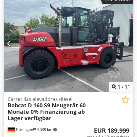
tipo de mástil:
triple
, altura de construcción:
2,230 mm
,
longitud de la horquilla:
1,200 mm
, tipo de motor:
Eléctrico, fabricante: Bobcat Crsdpfx Ajxz Spwjhhef
1
/
11
Carretillas elevadoras diésel
Bobcat
D 160 S9 Neugerät 60
Monate 0% Finanzierung ab
Lager verfügbar
EUR 189,999
Nürtingen
9,539 km
precio fijo IVA no incluído