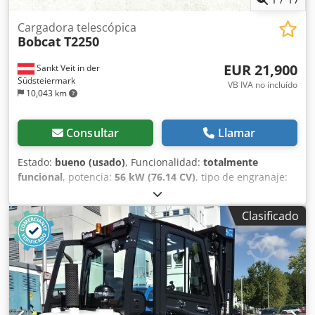
Cargadora telescópica
Bobcat
T2250
EUR 21,900
Sankt Veit in der
Südsteiermark
VB IVA no incluído
10,043 km
Consultar
Llamar
Estado:
bueno (usado)
, Funcionalidad:
totalmente
funcional
, potencia:
56 kW (76.14 CV)
, tipo de engranaje:
hidrostático
, tipo de combustible:
diésel
, potencia de
elevación:
2,200 kg/m
, Año de fabricación:
2008
, horas de
Clasificado
funcionamiento:
4,871 h
, Equipamiento:
cabina, horquillas
para palés
, Cargadora telescópica BOBCAT T2250 Año de
fabricación: 2008 Según contador: 4.871 horas Capacidad
de elevación: 2,2 toneladas Cedpfx Ahszr En Iohsrf Altura
de elevación: 5 metros Potencia: 56 kW Transmisión
hidrostática de 2 velocidades Altura total: solo 198 cm
Ancho total: solo 190 cm - Incluye horquilla - Acoplamiento