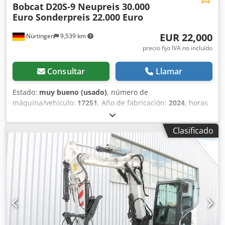
Bobcat
D20S-9 Neupreis 30.000
Euro Sonderpreis 22.000 Euro
EUR 22,000
Nürtingen
9,539 km
precio fijo IVA no incluído
Consultar
Llamar
Estado:
muy bueno (usado)
, número de
máquina/vehículo:
17251
, Año de fabricación:
2024
, horas
de funcionamiento:
430 h
, capacidad de carga:
2,000 kg
,
altura de elevación:
4,730 mm
, ascensor libre:
1,470 mm
,
Clasificado
centro de carga:
500 mm
, tipo de combustible:
diésel
, tipo
de mástil:
triple
, altura de construcción:
2,190 mm
,
longitud de la horquilla:
1,050 mm
, tamaño del neumático
delantero:
7.00-15 5.50
, tamaño del neumático trasero:
6.50-10
, peso total:
4,053 kg
, 5215420 Csdozr Db Hspfx
Ahherf Número de serie: FDA2A-5052-00236