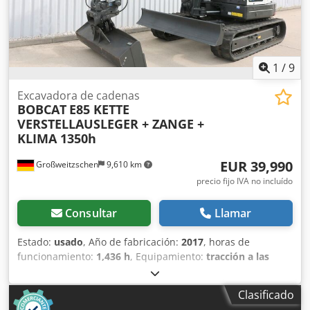
1
/
9
Excavadora de cadenas
BOBCAT
E85 KETTE
VERSTELLAUSLEGER + ZANGE +
KLIMA 1350h
EUR 39,990
Großweitzschen
9,610 km
precio fijo IVA no incluído
Consultar
Llamar
Estado:
usado
, Año de fabricación:
2017
, horas de
funcionamiento:
1,436 h
, Equipamiento:
tracción a las
cuatro ruedas
, Ofrecemos una máquina E85 poco común,
no procedente de una empresa de construcción pequeña,
Clasificado
con aire acondicionado. * BRAZO EXTENDIBLE con