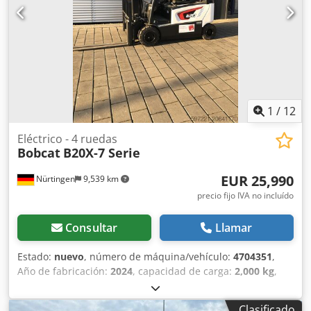
1
/
12
Eléctrico - 4 ruedas
Bobcat
B20X-7 Serie
EUR 25,990
Nürtingen
9,539 km
precio fijo IVA no incluído
Consultar
Llamar
Estado:
nuevo
, número de máquina/vehículo:
4704351
,
Año de fabricación:
2024
, capacidad de carga:
2,000 kg
,
altura de elevación:
4,730 mm
, ascensor libre:
1,000 mm
,
centro de carga:
500 mm
, tipo de combustible:
eléctrico
,
Clasificado