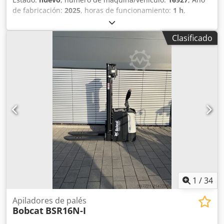
de fabricación:
2025
, horas de funcionamiento:
1 h
,
capacidad de carga:
1,200 kg
, altura de elevación:
3,620
mm
, centro de carga:
600 mm
, tipo de combustible:
Clasificado
eléctrico
, tipo de mástil:
Simplex
, altura de construcción:
2,280 mm
, voltaje de la batería:
24 V
, longitud de la
horquilla:
1,150 mm
, peso total:
576 kg
, 5108763 Número
de serie: OBWNL-003130 Especificaciones de la batería: 24
V, 60 Ah. Crsdpfx Ajyv S Rmjhhsf
1
/
34
Apiladores de palés
Bobcat
BSR16N-I