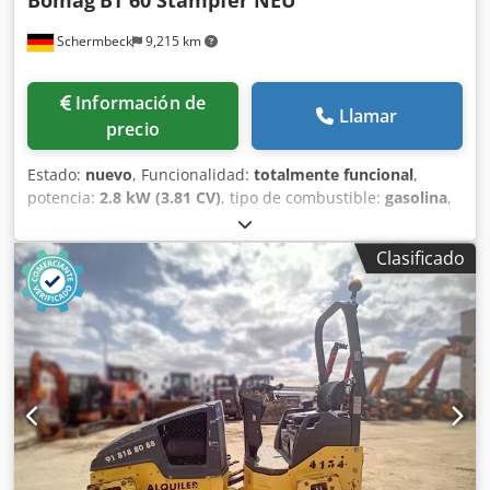
Bomag
BT 60 Stampfer NEU
de maquinaria – fácilmente accesibles en nuestra
Schermbeck
9,215 km
plataforma.
Información de
Llamar
precio
Estado:
nuevo
, Funcionalidad:
totalmente funcional
,
potencia:
2.8 kW (3.81 CV)
, tipo de combustible:
gasolina
,
color:
amarillo
, peso operativo:
58 kg
, Año de fabricación:
2026
, Equipamiento:
UVV
, Bomag BT 60, apisonadora,
Clasificado
NUEVA Bomag BT 60, apisonadora – NUEVA | 15 kN de
fuerza de impacto | 23 cm de placa base | Motor de
gasolina Honda GXR 120 | Contador de horas de
funcionamiento y tacómetro Número de artículo: 54100071
Datos técnicos: Fabricante: Bomag Modelo: BT 60 Estado:
NUEVA Peso operativo: 58 kg Fuerza de impacto: 15 kN
Ancho de la placa base: 23 cm Motor: Motor de gasolina
Honda GXR 120 Cjdpozrdbyefx Agmerf Potencia del motor:
2,8 kW Combustible: Gasolina Sistema de arranque:
Arranque reversible Características y equipamiento