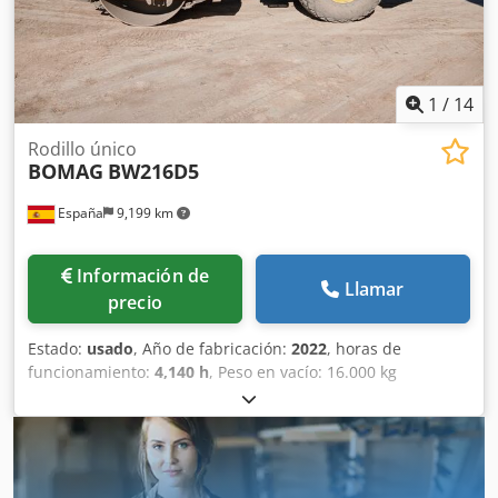
El rodillo compactador de ocasión BW216 D5 tiene un peso
de 15.990 kg. y una anchura de tambor de 2,13 m. Crjdox
Sqhiepfx Agmsf Ancho de tambor: 2.130 mm Diámetro de
tambor: 1.500 mm Capacidad de depósito: 250 l Amplitud:
2,10/1,10 mm CE
1
/
14
Rodillo único
BOMAG
BW216D5
España
9,199 km
Información de
Llamar
precio
Estado:
usado
, Año de fabricación:
2022
, horas de
funcionamiento:
4,140 h
, Peso en vacío: 16.000 kg
Dimensiones (lxanxal): 622 x 230 x 299 cm Ubicación: El
Burgo de Ebro (Zaragoza) Rodillo de compactación usado,
de hombre sentado marca Bomag , modelo BW216 D5
Csdpfx Aszi Eb Nsgmsrf . Se trata de una apisonadora de
ruedas y un solo tambor de 16 toneladas. Este versátil