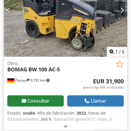
1
/
6
Otro
BOMAG
BW 100 AC-5
EUR 31,900
Passau
9,792 km
precio fijo IVA no incluído
Consultar
Llamar
Estado:
usado
, Año de fabricación:
2022
, horas de
funcionamiento:
260 h
, Valoración general (1: malo, 5:
como nuevo): Muy bien. ---- Nuevo, cumple con las normas