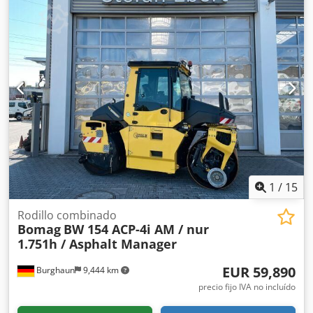
estado, listo para su uso inmediato. Si lo desea, le
ofreceremos una opción de arrendamiento o financiación.
El Sr. Mihm (Tel. estará encantado de atenderle. Puede
encontrar más información en nuestra página web. ¡Salvo
errores y venta previa! Cedszq Tzyspfx Agmsrf = Más
información = Póngase en contacto con Tobias Ebert para
obtener más información.
1
/
15
Rodillo combinado
Bomag
BW 154 ACP-4i AM / nur
1.751h / Asphalt Manager
EUR 59,890
Burghaun
9,444 km
precio fijo IVA no incluído