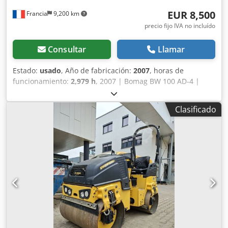
Ofrecemos herramientas y recursos útiles para todos los
EUR 8,500
Francia
9,200 km
propietarios y operadores de equipos, de fácil acceso en
nuestra plataforma.
precio fijo IVA no incluído
Consultar
Llamar
Estado:
usado
, Año de fabricación:
2007
, horas de
funcionamiento:
2,979 h
, 2007 | Bomag BW 100 AD-4 |
Rodillo tándem usado | 2979 horas 📍Ubicación: Francia 🚛
Entrega disponible a su destino; ¡utilice nuestra
Clasificado
calculadora de envío para estimar los costes de transporte!
💰 Compre ahora por 8500 EUR o haga una oferta. El pago
contra entrega está disponible por una tarifa asequible
(sujeto a aprobación)* 👷‍♂️ Inspeccionado por un experto
independiente 43 puntos de inspección, 41 aprobados ✅,
2 con imperfecciones ℹ️, 0 problemas ⚠️ Codpfezgw Dqox
Agmjrf 📌 Comentario del inspector: Buena máquina,
algunos arañazos y sospecha de una pequeña fuga
hidráulica. 📄 ¿Desea ver la inspección completa, fotos
adicionales o un vídeo? Consejo: La referencia "40960
Equippo" se utiliza habitualmente al buscar más detalles