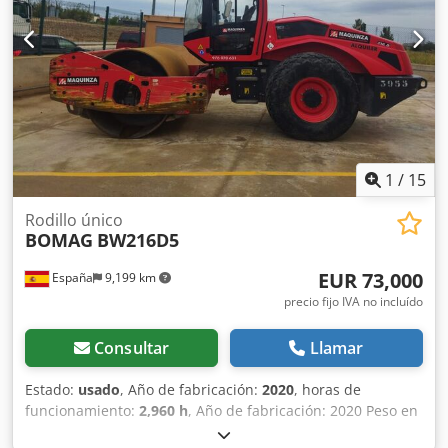
toneladas. Este versátil compactador se adapta sin
problema a cualquier lugar del trabajo, proporcionando
resultados de compactación y apisonamiento líderes del
sector en obras pequeñas o medianas, en trabajos de
construcción de infraestructura de transporte como
carreteras o construcción de edificios. El rodillo
compactador de ocasión BW216 D5 tiene un peso de
15.990 kg. y una anchura de tambor de 2,13 m. Ancho de
tambor: 2.130 mm Diámetro de tambor: 1.500 mm
1
/
15
Capacidad de depósito: 250 l Amplitud: 2,10/1,10 mm CE
Rodillo único
BOMAG
BW216D5
EUR 73,000
España
9,199 km
precio fijo IVA no incluído
Consultar
Llamar
Estado:
usado
, Año de fabricación:
2020
, horas de
funcionamiento:
2,960 h
, Año de fabricación: 2020 Peso en
vacío: 16.000 kg Dimensiones (lxanxal): 622 x 230 x 299 cm