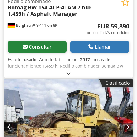
Rodillo combinado
Bomag
BW 154 ACP-4i AM / nur
1.459h / Asphalt Manager
EUR 59,890
Burghaun
9,444 km
precio fijo IVA no incluído
Consultar
Llamar
Estado:
usado
, Año de fabricación:
2017
, horas de
funcionamiento:
1,459 h
, Rodillo combinador Bomag BW
154 ACP-4i AM, año de fabricación: 2017, horas de
funcionamiento: solo 1459 horas, motor: Kubota [55,4
Clasificado
kW/75 CV], Asphalt Manager 2, cortador de asfalto a la
derecha, peso: 7400 kg, banda de rodadura lisa, buen
estado, listo para su uso inmediato. Si lo desea, le
ofreceremos una propuesta de arrendamiento o
financiación; el Sr. Mihm (tel. ) estará encantado de
ayudarle. Para obtener más información, visite nuestra
página web. Salvo errores y venta previa. Crsdpfx Agszq
Tzmjmef Posibilidad de alquiler. = Más información =
Póngase en contacto con Tobias Ebert para obtener más