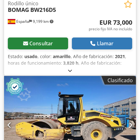
Rodillo único
BOMAG
BW216D5
EUR 73,000
España
9,199 km
precio fijo IVA no incluído
Consultar
Llamar
Estado:
usado
, color:
amarillo
, Año de fabricación:
2021
,
horas de funcionamiento:
3,820 h
, Año de fabricación:
2021 Peso en vacío: 16.000 kg Dimensiones (lxanxal): 622 x
230 x 299 cm Tipo de motor: Deutz DEUTZ TCD4.1 L-4
Clasificado
Ubicación: Sagunto (Valencia) Rodillo de compactación
usado, de hombre sentado marca Bomag , modelo BW216
D5 . Se trata de una apisonadora de ruedas y un solo
tambor de 16 toneladas. Este versátil compactador se
adapta sin problema a cualquier lugar del trabajo,
proporcionando resultados de compactación y
apisonamiento líderes del sector en obras pequeñas o
medianas, en trabajos de construcción de infraestructura
de transporte como carreteras o construcción de edificios.