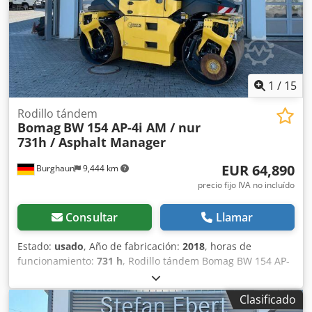
1
/
15
Rodillo tándem
Bomag
BW 154 AP-4i AM / nur
731h / Asphalt Manager
EUR 64,890
Burghaun
9,444 km
precio fijo IVA no incluído
Consultar
Llamar
Estado:
usado
, Año de fabricación:
2018
, horas de
funcionamiento:
731 h
, Rodillo tándem Bomag BW 154 AP-
4 AM, año de fabricación: 2018, horas de funcionamiento:
solo 731 h, motor: Kubota [55,4 kW/75 CV], Asphalt
Clasificado
Manager 2, peso: 7300 kg, banda de rodadura lisa, buen