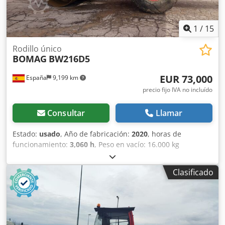
1
/
15
Rodillo único
BOMAG
BW216D5
EUR 73,000
España
9,199 km
precio fijo IVA no incluído
Consultar
Llamar
Estado:
usado
, Año de fabricación:
2020
, horas de
funcionamiento:
3,060 h
, Peso en vacío: 16.000 kg
Dimensiones (lxanxal): 622 x 230 x 299 cm Tipo de motor:
Deutz DEUTZ TCD4.1 L-4 = Más opciones y accesorios = -
Clasificado
Calefacción del asiento Csdpfsygu Rvsx Agmerf =
Comentarios = Ubicación: Cabanillas del campo
(Guadalajara) Rodillo de compactación usado, de hombre
sentado marca Bomag , modelo BW216 D5 . Se trata de
una apisonadora de ruedas y un solo tambor de 16