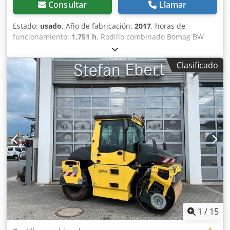
Consultar
Llamar
Estado:
usado
, Año de fabricación:
2017
, horas de
funcionamiento:
1,751 h
, Rodillo combinado Bomag BW
154 ACP-4i AM, año de fabricación: 2017, horas de
funcionamiento: solo 1.751 horas, motor: Kubota [55,4
Clasificado
kW/75 CV], sistema Asphalt Manager 2, cortadora de
asfalto a ambos lados, peso: 7.400 kg, tambor con
superficie lisa, buen estado, listo para su uso inmediato. Si
lo desea, le ofreceremos una opción de arrendamiento o
financiación. El Sr. Mihm (tel. ) estará encantado de
atenderle. Para obtener más información, visite nuestra
página web. Salvo errores y venta previa. Posibilidad de
alquiler. = Más información = Póngase en contacto con
Tobias Ebert para obtener más información. Csdpfx Agezq
Tztemorf
1
/
15