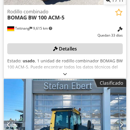
Rodillo combinado
BOMAG
BW 100 ACM-5
Tettnang
9,615 km
Quedan 33 días
Detalles
Estado:
usado
, 1 unidad de rodillo combinador BOMAG BW
100 ACM-5. Puede encontrar todos los datos técnicos del
artículo que se subasta en la sección «Documentos» en
formato PDF, disponible para descargar. Color: como se
Clasificado
muestra en las imágenes, de acuerdo con las fotos y la
inspección. Estado: usado. Codpjzqaycsfx Agmerf