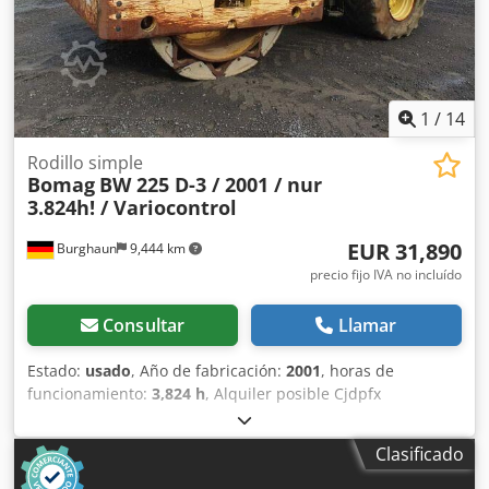
información.
1
/
14
Rodillo simple
Bomag
BW 225 D-3 / 2001 / nur
3.824h! / Variocontrol
EUR 31,890
Burghaun
9,444 km
precio fijo IVA no incluído
Consultar
Llamar
Estado:
usado
, Año de fabricación:
2001
, horas de
funcionamiento:
3,824 h
, Alquiler posible Cjdpfx
Aezpdhzjgmjrf = Más información = Póngase en contacto
con Tobias Ebert para obtener más información.
Clasificado