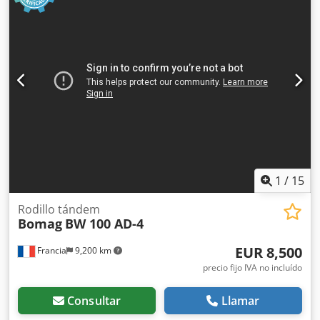
1
/
15
Rodillo tándem
Bomag
BW 100 AD-4
EUR 8,500
Francia
9,200 km
precio fijo IVA no incluído
Consultar
Llamar