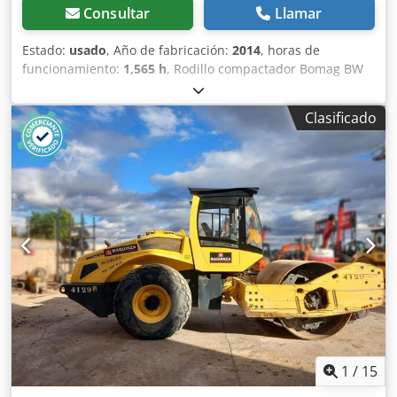
Consultar
Llamar
Estado:
usado
, Año de fabricación:
2014
, horas de
funcionamiento:
1,565 h
, Rodillo compactador Bomag BW
154 AP-4 AM, año de fabricación: 2014, horas de
funcionamiento: solo 1565 h, motor: Kubota [55,4 kW/75
Clasificado
CV], sistema Asphalt Manager 2, distribuidor de asfalto
Bomag, cortador de asfalto lateral derecho, peso: 7300 kg,
tambor de superficie lisa, buen estado, listo para su uso
inmediato. Credpfx Agszpdh Ujmjf Si lo desea, le
ofrecemos una propuesta de arrendamiento o
financiación. El Sr. Mihm (teléfono: ) estará encantado de
atenderle. Encontrará más información en nuestra página
web. Salvo errores y venta previa. Posibilidad de alquiler. =
Más información = Póngase en contacto con Tobias Ebert
para obtener más información.
1
/
15