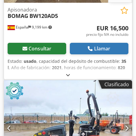
Apisonadora
BOMAG
BW120AD5
EUR 16,500
España
9,199 km
precio fijo IVA no incluído
Consultar
Llamar
Estado:
usado
, capacidad del depósito de combustible:
35
l
, Año de fabricación:
2021
, horas de funcionamiento:
820
h
, Peso en vacío: 2.700 kg Dimensiones (lxanxal): 253 x 127
x 257 cm Ubicación: Casarrubios del monte (Toledo) El
Clasificado
BOMAG BW120AD5 es ideal para tareas de compactación
ligera en obras urbanas o mantenimiento de carreteras.
Buena maniobrabilidad, controles sencillos y
funcionamiento correcto. Se presenta en estado operativo,
preparado para trabajar desde el primer día. Perfecto para
optimizar tu inversión con maquinaria de segunda mano.
Tipología: Ligera Anchura de tambor: 1.200 mm Dcedpfx
Acjy Iz A Aokjk Diámetro de tambor: 700 mm Capacidad de