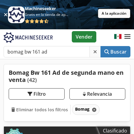
Machineseeker
A la aplicación
Gratis en la tienda de aplicaciones
Vender
Buscar
Bomag Bw 161 Ad de segunda mano en
venta
(42)
Filtro
Relevancia
Bomag
Eliminar todos los filtros
Clasificado