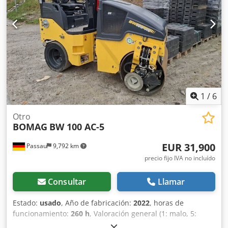
1
/
6
Otro
BOMAG
BW 100 AC-5
EUR 31,900
Passau
9,792 km
precio fijo IVA no incluído
Consultar
Llamar
Estado:
usado
, Año de fabricación:
2022
, horas de
funcionamiento:
260 h
, Valoración general (1: malo, 5:
como nuevo): Muy bien. ---- Nuevo, cumple con las normas