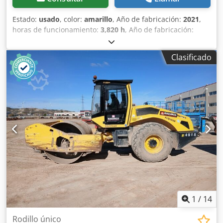
Estado:
usado
, color:
amarillo
, Año de fabricación:
2021
,
horas de funcionamiento:
3,820 h
, Año de fabricación:
2021 Peso en vacío: 16.000 kg Dimensiones (lxanxal): 622 x
230 x 299 cm Tipo de motor: Deutz DEUTZ TCD4.1 L-4
Clasificado
Ubicación: Sagunto (Valencia) Rodillo de compactación
usado, de hombre sentado marca Dcodpfxex Sqhij Ackjk
Bomag , modelo BW216 D5 . Se trata de una apisonadora
de ruedas y un solo tambor de 16 toneladas. Este versátil
compactador se adapta sin problema a cualquier lugar del
trabajo, proporcionando resultados de compactación y
apisonamiento líderes del sector en obras pequeñas o
medianas, en trabajos de construcción de infraestructura
de transporte como carreteras o construcción de edificios.
El rodillo compactador de ocasión BW216 D5 tiene un peso
de 15.990 kg. y una anchura de tambor de 2,13 m. Ancho
de tambor: 2.130 mm Diámetro de tambor: 1.500 mm
Capacidad de depósito: 250 l Amplitud: 2,10/1,10 mm CE
1
/
14
Rodillo único