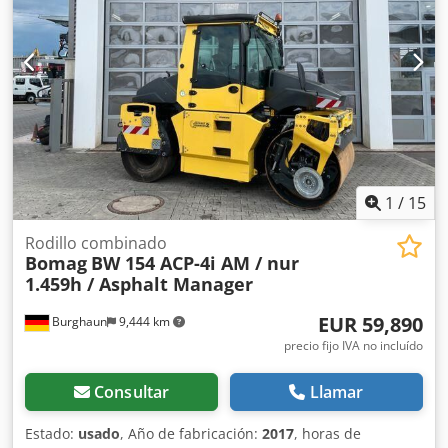
financiación. El Sr. Mihm (tel. ) estará encantado de
atenderle. Para obtener más información, visite nuestra
página web. Salvo errores y venta previa. Posibilidad de
alquiler. = Más información = Dcsdpfxszq Tzte Acksk
Póngase en contacto con Tobias Ebert para obtener más
información.
1
/
15
Rodillo combinado
Bomag
BW 154 ACP-4i AM / nur
1.459h / Asphalt Manager
EUR 59,890
Burghaun
9,444 km
precio fijo IVA no incluído
Consultar
Llamar
Estado:
usado
, Año de fabricación:
2017
, horas de