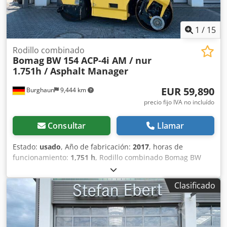
1
/
15
Rodillo combinado
Bomag
BW 154 ACP-4i AM / nur
1.751h / Asphalt Manager
EUR 59,890
Burghaun
9,444 km
precio fijo IVA no incluído
Consultar
Llamar
Estado:
usado
, Año de fabricación:
2017
, horas de
funcionamiento:
1,751 h
, Rodillo combinado Bomag BW
154 ACP-4i AM, año de fabricación: 2017, horas de
funcionamiento: solo 1.751 horas, motor: Kubota [55,4
Clasificado
kW/75 CV], sistema Asphalt Manager 2, cortadora de
asfalto a ambos lados, peso: 7.400 kg, tambor con
superficie lisa, buen estado, listo para su uso inmediato. Si
lo desea, le ofreceremos una opción de arrendamiento o