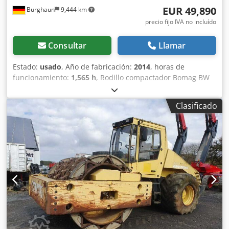
EUR 49,890
Burghaun
9,444 km
precio fijo IVA no incluído
Consultar
Llamar
Estado:
usado
, Año de fabricación:
2014
, horas de
funcionamiento:
1,565 h
, Rodillo compactador Bomag BW
154 AP-4 AM, año de fabricación: 2014, horas de
funcionamiento: solo 1565 h, motor: Kubota [55,4 kW/75
Clasificado
CV], sistema Asphalt Manager 2, distribuidor de asfalto
Bomag, cortador de asfalto lateral derecho, peso: 7300 kg,
tambor de superficie lisa, buen estado, listo para su uso
inmediato. Si lo desea, le ofrecemos una propuesta de
arrendamiento o financiación. El Sr. Mihm (teléfono: )
estará encantado de atenderle. Encontrará más
información en nuestra página web. Salvo errores y venta
previa. Dcedpfxszpdh Uo Acksk Posibilidad de alquiler. =
Más información = Póngase en contacto con Tobias Ebert
para obtener más información.