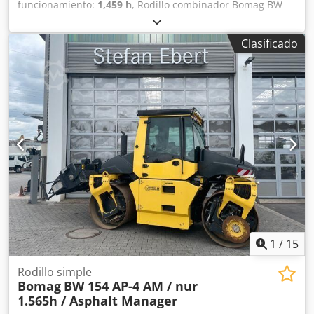
funcionamiento:
1,459 h
, Rodillo combinador Bomag BW
154 ACP-4i AM, año de fabricación: 2017, horas de
funcionamiento: solo 1459 horas, motor: Kubota [55,4
Clasificado
kW/75 CV], Asphalt Manager 2, cortador de asfalto a la
derecha, peso: 7400 kg, banda de rodadura lisa, buen
estado, listo para su uso inmediato. Si lo desea, le
ofreceremos una propuesta de arrendamiento o
financiación; el Sr. Mihm (tel. ) estará encantado de
ayudarle. Para obtener más información, visite nuestra
página web. Salvo errores y venta previa. Posibilidad de
alquiler. = Más información = Dcodpfxozq Tzms Acksk
Póngase en contacto con Tobias Ebert para obtener más
información.
1
/
15
Rodillo simple
Bomag
BW 154 AP-4 AM / nur
1.565h / Asphalt Manager