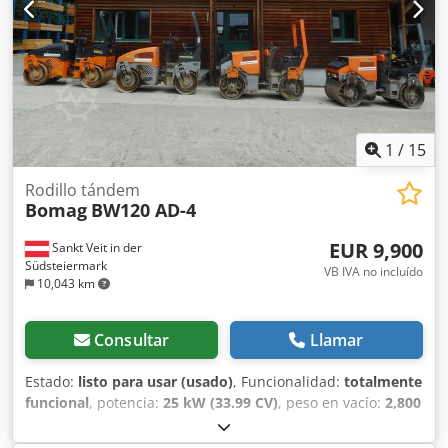
1
/
15
Rodillo tándem
Bomag
BW120 AD-4
EUR 9,900
Sankt Veit in der
Südsteiermark
VB IVA no incluído
10,043 km
Consultar
Llamar
Estado:
listo para usar (usado)
, Funcionalidad:
totalmente
funcional
, potencia:
25 kW (33.99 CV)
, peso en vacío:
2,800
kg
, Año de fabricación:
2007
, horas de funcionamiento:
2,950 h
, BOMAG BW120AD-4 Año de fabricación: 2007