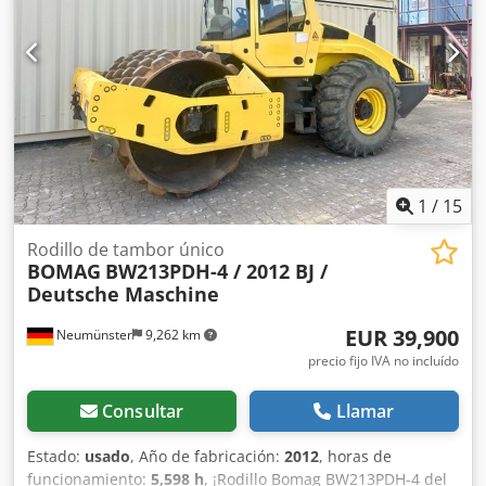
1
/
15
Rodillo de tambor único
BOMAG
BW213PDH-4 / 2012 BJ /
Deutsche Maschine
EUR 39,900
Neumünster
9,262 km
precio fijo IVA no incluído
Consultar
Llamar
Estado:
usado
, Año de fabricación:
2012
, horas de
funcionamiento:
5,598 h
, ¡Rodillo Bomag BW213PDH-4 del