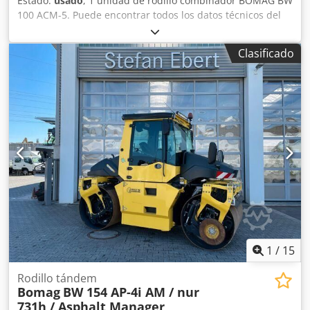
Estado:
usado
, 1 unidad de rodillo combinador BOMAG BW
100 ACM-5. Puede encontrar todos los datos técnicos del
artículo que se subasta en la sección «Documentos» en
formato PDF, disponible para descargar. Dedjzqaycopfx
Clasificado
Ackjck Color: como se muestra en las imágenes, de
acuerdo con las fotos y la inspección. Estado: usado.
1
/
15
Rodillo tándem
Bomag
BW 154 AP-4i AM / nur
731h / Asphalt Manager