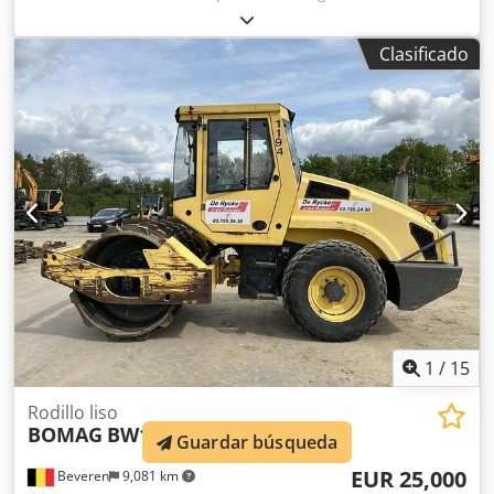
año 2012 con solo 5.598 horas de trabajo! ----* Fabricante:
Bomag * Modelo: BW213PDH-4 * Año: 2012 * Horas de uso
Clasificado
registradas: aprox. 5.598 * Peso operativo: 13.100 KG * Aire
acondicionado * Máquina alemana * 119 kW * Motor
diésel Deutz * Más fotos y vídeo disponibles bajo solicitud
* Precio: 39.900 euros, neto + 19% IVA ----Para más
información, por favor llame: Erik Kortum: WhatsApp Kai
Kortum: WhatsApp Todos los datos son sin garantía;
sujetos a errores y venta previa. Dcjdpfx Asyt Uirjcksk
1
/
15
Rodillo liso
BOMAG
BW177D-4
Guardar búsqueda
EUR 25,000
Beveren
9,081 km