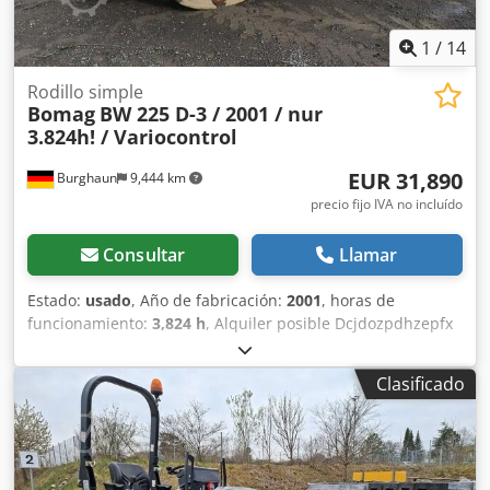
1
/
14
Rodillo simple
Bomag
BW 225 D-3 / 2001 / nur
3.824h! / Variocontrol
EUR 31,890
Burghaun
9,444 km
precio fijo IVA no incluído
Consultar
Llamar
Estado:
usado
, Año de fabricación:
2001
, horas de
funcionamiento:
3,824 h
, Alquiler posible Dcjdozpdhzepfx
Ackok = Más información = Póngase en contacto con Tobias
Ebert para obtener más información.
Clasificado