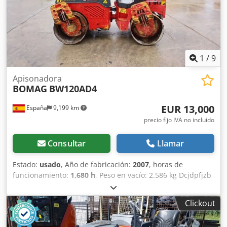
depósito: 35 l CE
1
/
9
Apisonadora
BOMAG
BW120AD4
EUR 13,000
España
9,199 km
precio fijo IVA no incluído
Consultar
Llamar
Estado:
usado
, Año de fabricación:
2007
, horas de
funcionamiento:
1,680 h
, Peso en vacío: 2.586 kg Dcjdpfjzb
I Tmjx Ackek Dimensiones (lxanxal): 248 x 128 x 180 cm
Ubicación: El Burgo de Ebro (Zaragoza) El BOMAG
Clickout
BW120AD4 es ideal para tareas de compactación ligera en
obras urbanas o mantenimiento de carreteras. Buena