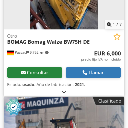
PRECIO A CONSULTAR Ancho de tambor: 2.130 mm
Diámetro de tambor: 1.500 mm Capacidad de depósito:
250 l Amplitud: 2,10/1,10 mm CE
1
/
7
Otro
BOMAG
Bomag Walze BW75H DE
EUR 6,000
Passau
9,792 km
precio fijo IVA no incluído
Consultar
Llamar
Estado:
usado
, Año de fabricación:
2021
,
Clasificado