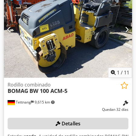
maniobrabilidad, controles sencillos y funcionamiento
correcto. Se presenta en estado operativo, preparado para
trabajar desde el primer día. Perfecto para optimizar tu
inversión con maquinaria de segunda mano. Peso de
servicio: 2.580 kg Tipología: Ligera Anchura de tambor:
1.200 mm Diámetro de tambor: 700 mm Capacidad de
depósito: 40 l CE
1
/
11
Rodillo combinado
BOMAG
BW 100 ACM-5
Tettnang
9,615 km
Quedan 32 días
Detalles