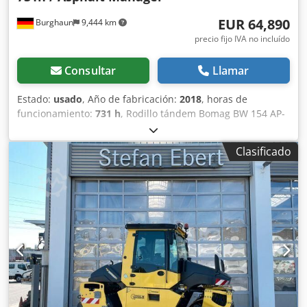
EUR 64,890
Burghaun
9,444 km
precio fijo IVA no incluído
Consultar
Llamar
Estado:
usado
, Año de fabricación:
2018
, horas de
funcionamiento:
731 h
, Rodillo tándem Bomag BW 154 AP-
4 AM, año de fabricación: 2018, horas de funcionamiento:
solo 731 h, motor: Kubota [55,4 kW/75 CV], Asphalt
Clasificado
Manager 2, peso: 7300 kg, banda de rodadura lisa, buen
estado, listo para su uso inmediato. Si lo desea, le
ofreceremos una opción de arrendamiento o financiación.
El Sr. Mihm (Tel. estará encantado de atenderle. Puede
encontrar más información en nuestra página web. ¡Salvo
errores y venta previa! Dsdpfx Acjzq Tzyoksck = Más
información = Póngase en contacto con Tobias Ebert para
obtener más información.