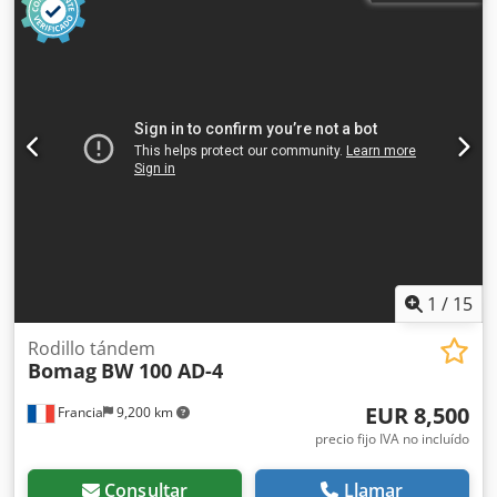
1
/
15
Rodillo tándem
Bomag
BW 100 AD-4
EUR 8,500
Francia
9,200 km
precio fijo IVA no incluído
Consultar
Llamar