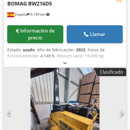
BOMAG
BW216D5
España
9,199 km
Información de
Llamar
precio
Estado:
usado
, Año de fabricación:
2022
, horas de
funcionamiento:
4,140 h
, Peso en vacío: 16.000 kg
Dimensiones (lxanxal): 622 x 230 x 299 cm Ubicación: El
Burgo de Ebro (Zaragoza) Dedpfx Aozi Eb Nsckjck Rodillo
Clasificado
de compactación usado, de hombre sentado marca Bomag
, modelo BW216 D5 . Se trata de una apisonadora de
ruedas y un solo tambor de 16 toneladas. Este versátil
compactador se adapta sin problema a cualquier lugar del
trabajo, proporcionando resultados de compactación y
apisonamiento líderes del sector en obras pequeñas o
medianas, en trabajos de construcción de infraestructura
de transporte como carreteras o construcción de edificios.
El rodillo compactador de ocasión BW216 D5 tiene un peso
de 15.990 kg. y una anchura de tambor de 2,13 m. precio: