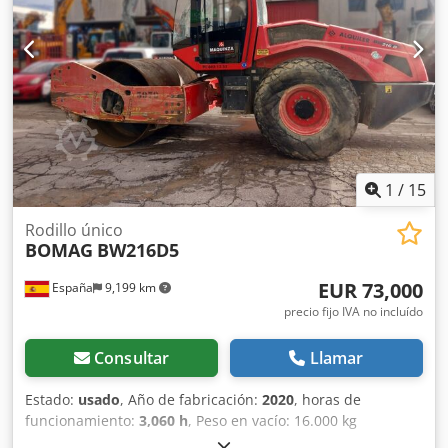
1
/
15
Rodillo único
BOMAG
BW216D5
EUR 73,000
España
9,199 km
precio fijo IVA no incluído
Consultar
Llamar
Estado:
usado
, Año de fabricación:
2020
, horas de
funcionamiento:
3,060 h
, Peso en vacío: 16.000 kg
Dimensiones (lxanxal): 622 x 230 x 299 cm Tipo de motor: