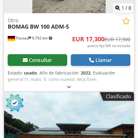
1
/
8
Otro
BOMAG
BW 100 ADM-5
EUR 17,300
Passau
9,792 km
EUR 17,900
precio fijo IVA no incluído
Consultar
Llamar
Estado:
usado
, Año de fabricación:
2022
, Evaluación
general (1: malo, 5: como nuevo): Muy bien.
Dcedpfozkzzhex Ackjk ---- ¡Nuevo, cumple con las normas
de seguridad!
Clasificado