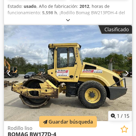
Estado:
usado
, Año de fabricación:
2012
, horas de
funcionamiento:
5,598 h
, ¡Rodillo Bomag BW213PDH-4 del
año 2012 con solo 5.598 horas de trabajo! ----* Fabricante:
Bomag * Modelo: BW213PDH-4 * Año: 2012 * Horas de uso
Clasificado
registradas: aprox. 5.598 * Peso operativo: 13.100 KG * Aire
acondicionado * Máquina alemana * 119 kW * Motor
diésel Deutz * Más fotos y vídeo disponibles bajo solicitud
* Precio: 39.900 euros, neto + 19% IVA ----Para más
información, por favor llame: Erik Kortum: WhatsApp Kai
Kortum: WhatsApp Todos los datos son sin garantía;
sujetos a errores y venta previa. Dcsdpfx Aljyt Uirsaok
1
/
15
Guardar búsqueda
Rodillo liso
BOMAG
BW177D-4