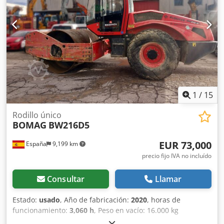
1
/
15
Rodillo único
BOMAG
BW216D5
EUR 73,000
España
9,199 km
precio fijo IVA no incluído
Consultar
Llamar
Estado:
usado
, Año de fabricación:
2020
, horas de
funcionamiento:
3,060 h
, Peso en vacío: 16.000 kg
Dimensiones (lxanxal): 622 x 230 x 299 cm Tipo de motor: