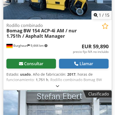
1
/
15
Rodillo combinado
Bomag
BW 154 ACP-4i AM / nur
1.751h / Asphalt Manager
EUR 59,890
Burghaun
9,444 km
precio fijo IVA no incluído
Consultar
Llamar
Estado:
usado
, Año de fabricación:
2017
, horas de
funcionamiento:
1,751 h
, Rodillo combinado Bomag BW
154 ACP-4i AM, año de fabricación: 2017, horas de
funcionamiento: solo 1.751 horas, motor: Kubota [55,4
Clasificado
kW/75 CV], sistema Asphalt Manager 2, cortadora de
asfalto a ambos lados, peso: 7.400 kg, tambor con
superficie lisa, buen estado, listo para su uso inmediato. Si
lo desea, le ofreceremos una opción de arrendamiento o