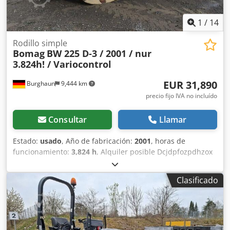
1
/
14
Rodillo simple
Bomag
BW 225 D-3 / 2001 / nur
3.824h! / Variocontrol
EUR 31,890
Burghaun
9,444 km
precio fijo IVA no incluído
Consultar
Llamar
Estado:
usado
, Año de fabricación:
2001
, horas de
funcionamiento:
3,824 h
, Alquiler posible Dcjdpfozpdhzox
Alajk = Más información = Póngase en contacto con Tobias
Ebert para obtener más información.
Clasificado