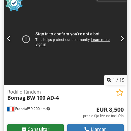
1
/
15
Rodillo tándem
Bomag
BW 100 AD-4
EUR 8,500
Francia
9,200 km
precio fijo IVA no incluído
Consultar
Llamar