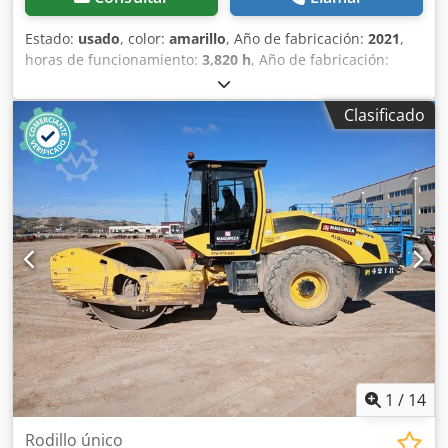
Estado:
usado
, color:
amarillo
, Año de fabricación:
2021
,
horas de funcionamiento:
3,820 h
, Año de fabricación:
2021 Peso en vacío: 16.000 kg Dimensiones (lxanxal): 622 x
230 x 299 cm Tipo de motor: Deutz DEUTZ TCD4.1 L-4
Clasificado
Ubicación: Sagunto (Valencia) Dcedpfx Alox Sqhisaok
Rodillo de compactación usado, de hombre sentado marca
Bomag , modelo BW216 D5 . Se trata de una apisonadora
de ruedas y un solo tambor de 16 toneladas. Este versátil
compactador se adapta sin problema a cualquier lugar del
trabajo, proporcionando resultados de compactación y
apisonamiento líderes del sector en obras pequeñas o
medianas, en trabajos de construcción de infraestructura
de transporte como carreteras o construcción de edificios.
El rodillo compactador de ocasión BW216 D5 tiene un peso
de 15.990 kg. y una anchura de tambor de 2,13 m. Ancho
de tambor: 2.130 mm Diámetro de tambor: 1.500 mm
Capacidad de depósito: 250 l Amplitud: 2,10/1,10 mm CE
1
/
14
Rodillo único