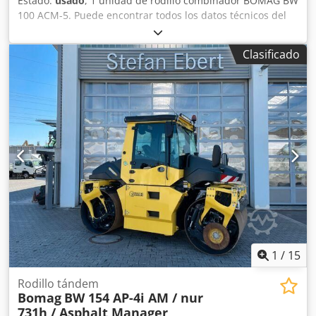
Estado:
usado
, 1 unidad de rodillo combinador BOMAG BW
100 ACM-5. Puede encontrar todos los datos técnicos del
artículo que se subasta en la sección «Documentos» en
formato PDF, disponible para descargar. Color: como se
Clasificado
muestra en las imágenes, de acuerdo con las fotos y la
inspección. Dcsdpfx Alszqayceaek Estado: usado.
1
/
15
Rodillo tándem
Bomag
BW 154 AP-4i AM / nur
731h / Asphalt Manager