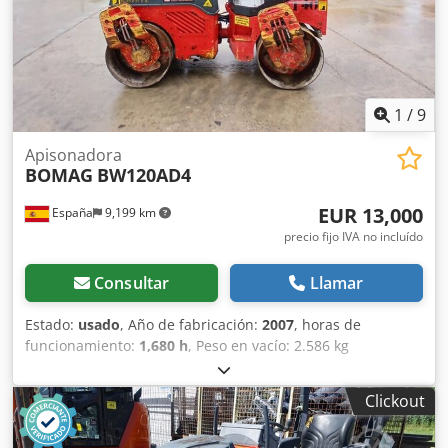
Capacidad de depósito: 35 l CE
1
/
9
Apisonadora
BOMAG
BW120AD4
EUR 13,000
España
9,199 km
precio fijo IVA no incluído
Consultar
Llamar
Estado:
usado
, Año de fabricación:
2007
, horas de
funcionamiento:
1,680 h
, Peso en vacío: 2.586 kg
Dimensiones (lxanxal): 248 x 128 x 180 cm Ubicación: El
Burgo de Ebro (Zaragoza) El BOMAG BW120AD4 es ideal
Clickout
para tareas de compactación ligera en obras urbanas o
mantenimiento de carreteras. Buena maniobrabilidad,