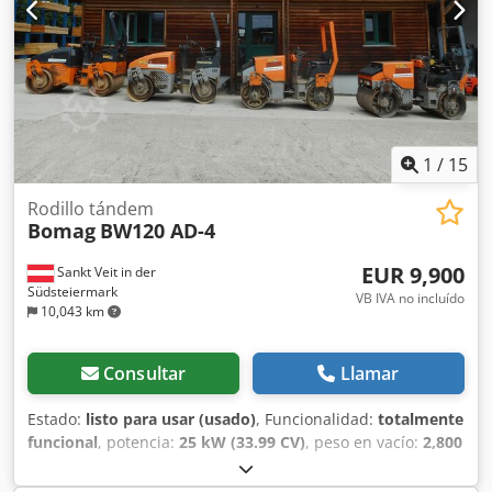
1
/
15
Rodillo tándem
Bomag
BW120 AD-4
EUR 9,900
Sankt Veit in der
Südsteiermark
VB IVA no incluído
10,043 km
Consultar
Llamar
Estado:
listo para usar (usado)
, Funcionalidad:
totalmente
funcional
, potencia:
25 kW (33.99 CV)
, peso en vacío:
2,800
kg
, Año de fabricación:
2007
, horas de funcionamiento:
2,950 h
, BOMAG BW120AD-4 Año de fabricación: 2007