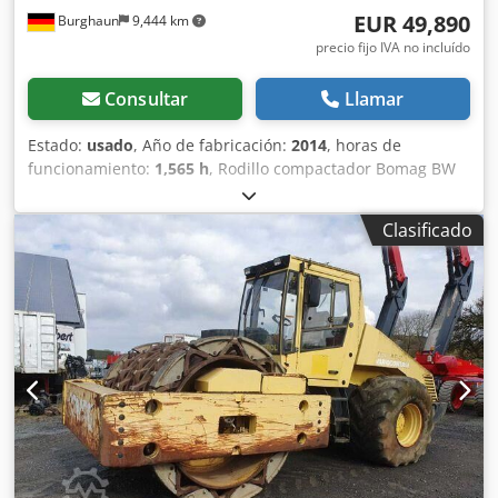
EUR 49,890
Burghaun
9,444 km
precio fijo IVA no incluído
Consultar
Llamar
Estado:
usado
, Año de fabricación:
2014
, horas de
funcionamiento:
1,565 h
, Rodillo compactador Bomag BW
154 AP-4 AM, año de fabricación: 2014, horas de
funcionamiento: solo 1565 h, motor: Kubota [55,4 kW/75
Clasificado
CV], sistema Asphalt Manager 2, distribuidor de asfalto
Bomag, cortador de asfalto lateral derecho, peso: 7300 kg,
tambor de superficie lisa, buen estado, listo para su uso
inmediato. Si lo desea, le ofrecemos una propuesta de
arrendamiento o financiación. El Sr. Mihm (teléfono: )
estará encantado de atenderle. Encontrará más
información en nuestra página web. Salvo errores y venta
previa. Posibilidad de alquiler. Djdszpdh Uspfx Alajck =
Más información = Póngase en contacto con Tobias Ebert
para obtener más información.