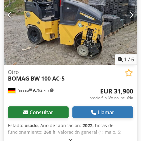
1
/
6
Otro
BOMAG
BW 100 AC-5
EUR 31,900
Passau
9,792 km
precio fijo IVA no incluído
Consultar
Llamar
Estado:
usado
, Año de fabricación:
2022
, horas de
funcionamiento:
260 h
, Valoración general (1: malo, 5:
como nuevo): Muy bien. ---- Nuevo, cumple con las normas