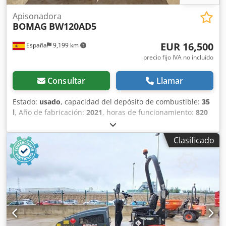
Apisonadora
BOMAG
BW120AD5
EUR 16,500
España
9,199 km
precio fijo IVA no incluído
Consultar
Llamar
Estado:
usado
, capacidad del depósito de combustible:
35
l
, Año de fabricación:
2021
, horas de funcionamiento:
820
h
, Peso en vacío: 2.700 kg Dimensiones (lxanxal): 253 x 127
x 257 cm Ubicación: Casarrubios del monte (Toledo) El
Clasificado
BOMAG BW120AD5 es ideal para tareas de compactación
ligera en obras urbanas o mantenimiento de carreteras.
Buena maniobrabilidad, controles sencillos y
funcionamiento correcto. Se presenta en estado operativo,
preparado para trabajar desde el primer día. Perfecto para
optimizar tu inversión con maquinaria de segunda mano.
Tipología: Ligera Dodpfx Aley Iz A Aeasck Anchura de
tambor: 1.200 mm Diámetro de tambor: 700 mm