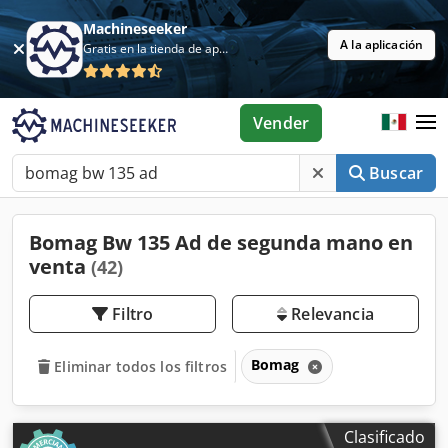
Machineseeker
A la aplicación
Gratis en la tienda de aplicaciones
Vender
Buscar
Bomag Bw 135 Ad de segunda mano en
venta
(42)
Filtro
Relevancia
Bomag
Eliminar todos los filtros
Clasificado