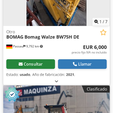
PRECIO A CONSULTAR Ancho de tambor: 2.130 mm
Diámetro de tambor: 1.500 mm Capacidad de depósito:
250 l Amplitud: 2,10/1,10 mm Dodpfx Alezi Eb Neaock CE
1
/
7
Otro
BOMAG
Bomag Walze BW75H DE
EUR 6,000
Passau
9,792 km
precio fijo IVA no incluído
Consultar
Llamar
Estado:
usado
, Año de fabricación:
2021
,
Clasificado