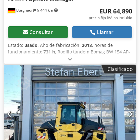
EUR 64,890
Burghaun
9,444 km
precio fijo IVA no incluído
Consultar
Llamar
Estado:
usado
, Año de fabricación:
2018
, horas de
funcionamiento:
731 h
, Rodillo tándem Bomag BW 154 AP-
4 AM, año de fabricación: 2018, horas de funcionamiento:
solo 731 h, motor: Kubota [55,4 kW/75 CV], Asphalt
Clasificado
Manager 2, peso: 7300 kg, banda de rodadura lisa, buen
estado, listo para su uso inmediato. Si lo desea, le
ofreceremos una opción de arrendamiento o financiación.
El Sr. Mihm (Tel. estará encantado de atenderle. Puede
encontrar más información en nuestra página web. ¡Salvo
errores y venta previa! Djdpfxjzq Tzyo Alaeck = Más
información = Póngase en contacto con Tobias Ebert para
obtener más información.