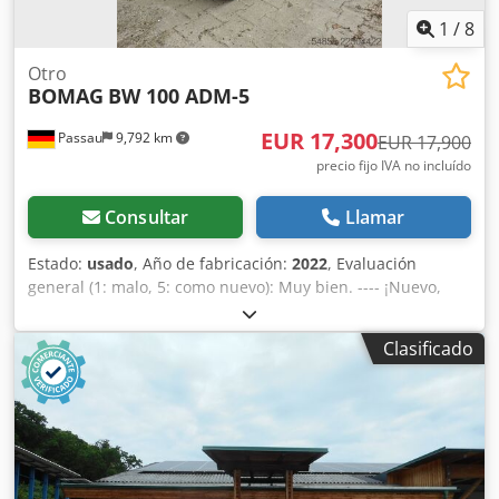
1
/
8
Otro
BOMAG
BW 100 ADM-5
EUR 17,300
Passau
9,792 km
EUR 17,900
precio fijo IVA no incluído
Consultar
Llamar
Estado:
usado
, Año de fabricación:
2022
, Evaluación
general (1: malo, 5: como nuevo): Muy bien. ---- ¡Nuevo,
cumple con las normas de seguridad! Djdpfjzkzzhsx Alajck
Clasificado