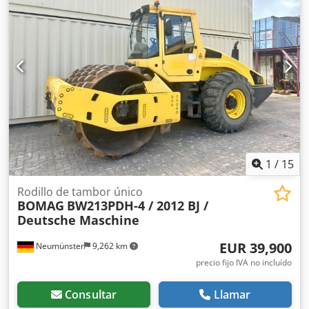
1
/
15
Rodillo de tambor único
BOMAG
BW213PDH-4 / 2012 BJ /
Deutsche Maschine
EUR 39,900
Neumünster
9,262 km
precio fijo IVA no incluído
Consultar
Llamar