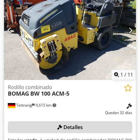
controles sencillos y funcionamiento correcto. Se presenta
en estado operativo, preparado para trabajar desde el
primer día. Perfecto para optimizar tu inversión con
maquinaria de segunda mano. Peso de servicio: 2.580 kg
Tipología: Ligera Anchura de tambor: 1.200 mm Dcodpfozb
I Tmsx Alaek Diámetro de tambor: 700 mm Capacidad de
depósito: 40 l CE
1
/
11
Rodillo combinado
BOMAG
BW 100 ACM-5
Tettnang
9,615 km
Quedan 32 días
Detalles