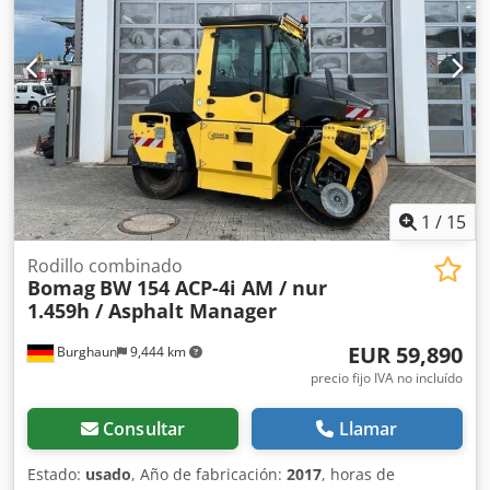
financiación. El Sr. Mihm (tel. ) estará encantado de
atenderle. Para obtener más información, visite nuestra
página web. Salvo errores y venta previa. Posibilidad de
alquiler. = Más información = Dedpfozq Tztex Alasck
Póngase en contacto con Tobias Ebert para obtener más
información.
1
/
15
Rodillo combinado
Bomag
BW 154 ACP-4i AM / nur
1.459h / Asphalt Manager
EUR 59,890
Burghaun
9,444 km
precio fijo IVA no incluído
Consultar
Llamar
Estado:
usado
, Año de fabricación:
2017
, horas de