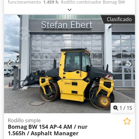
funcionamiento:
1,459 h
, Rodillo combinador Bomag BW
154 ACP-4i AM, año de fabricación: 2017, horas de
funcionamiento: solo 1459 horas, motor: Kubota [55,4
Clasificado
kW/75 CV], Asphalt Manager 2, cortador de asfalto a la
derecha, peso: 7400 kg, banda de rodadura lisa, buen
estado, listo para su uso inmediato. Si lo desea, le
ofreceremos una propuesta de arrendamiento o
financiación; el Sr. Mihm (tel. ) estará encantado de
ayudarle. Para obtener más información, visite nuestra
página web. Salvo errores y venta previa. Posibilidad de
alquiler. Dcjdpfjzq Tzmex Alaek = Más información =
Póngase en contacto con Tobias Ebert para obtener más
información.
1
/
15
Rodillo simple
Bomag
BW 154 AP-4 AM / nur
1.565h / Asphalt Manager