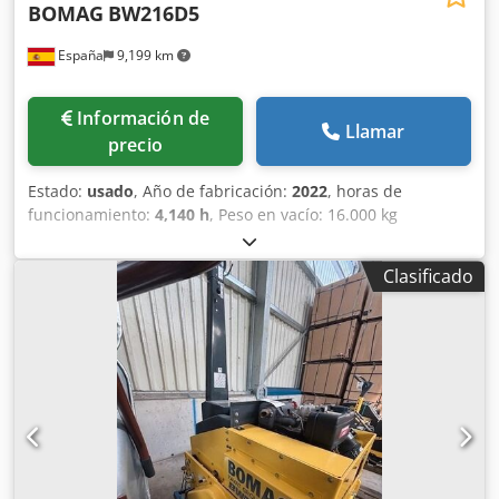
BOMAG
BW216D5
España
9,199 km
Información de
Llamar
precio
Estado:
usado
, Año de fabricación:
2022
, horas de
funcionamiento:
4,140 h
, Peso en vacío: 16.000 kg
Dimensiones (lxanxal): 622 x 230 x 299 cm Ubicación: El
Burgo de Ebro (Zaragoza) Rodillo de compactación usado,
Clasificado
de hombre sentado marca Bomag , modelo BW216 D5 . Se
trata de una apisonadora de ruedas y un solo tambor de
16 toneladas. Este versátil compactador se adapta sin
problema a cualquier lugar del trabajo, proporcionando
resultados de compactación y apisonamiento líderes del
sector en obras pequeñas o medianas, en trabajos de
construcción de infraestructura de transporte como
carreteras o construcción de edificios. El rodillo
compactador de ocasión BW216 D5 tiene un peso de
15.990 kg. y una anchura de tambor de 2,13 m. precio: