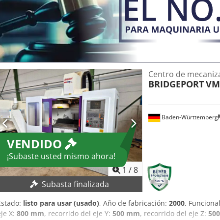
Centro de mecaniza
BRIDGEPORT
VM
Baden-Württemberg
VENDIDO
¡Subaste usted mismo ahora!
1
/
8
Subasta finalizada
Estado:
listo para usar (usado)
, Año de fabricación:
2000
, Funciona
eje X:
800 mm
, recorrido del eje Y:
500 mm
, recorrido del eje Z:
50