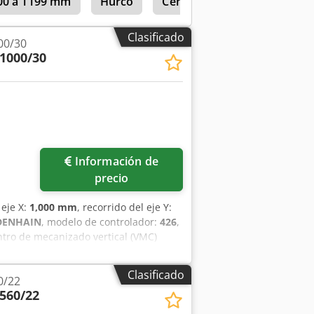
000 a 1199 mm
Hurco
Centro De Mecanizado Verti
lmacén para 30 herramientas (estándar:
e el eje. - Documentación original de
ox. 2830x2340x2690 mm (largo x ancho x
Clasificado
00/30
1000/30
Información de
precio
 eje X:
1,000 mm
, recorrido del eje Y:
DENHAIN
, modelo de controlador:
426
,
entro de mecanizado vertical (VMC)
orrido del eje X de 1000 mm, del eje Y
un almacén de 30 herramientas y un
Clasificado
0/22
Si busca capacidades de mecanizado de
560/22
t VMC 1000/30 que tenemos a la venta.
icidad de la herramienta: BT40 •