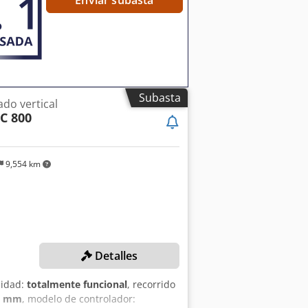
Subasta
do vertical
C 800
9,554 km
Detalles
lidad:
totalmente funcional
, recorrido
0 mm
, modelo de controlador: