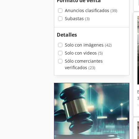
Formato de venta
Chiron Fz 16
Brother
Chiron Fz18W Magnum
Anuncios clasificados
(39)
Subastas
(3)
a
Detalles
Solo con imágenes
(42)
Solo con videos
(5)
Sólo comerciantes
verificados
(23)