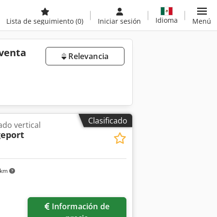
Idioma
Lista de seguimiento
(0)
Iniciar sesión
Menú
 venta
Relevancia
Clasificado
do vertical
eport
 km
Información de