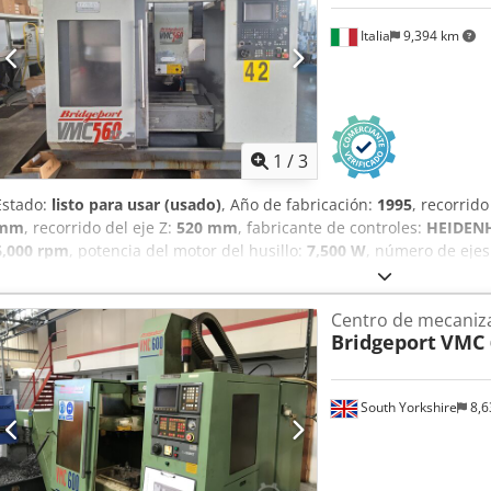
Número de ranuras para herramientas: 30 • Transportador de virut
Italia
9,394 km
virutas Dedpfxjzkh I Us Akljck
1
/
3
Estado:
listo para usar (usado)
, Año de fabricación:
1995
, recorrido
mm
, recorrido del eje Z:
520 mm
, fabricante de controles:
HEIDEN
6,000 rpm
, potencia del motor del husillo:
7,500 W
, número de ejes
(VMC) Bridgeport 560/22 de 3 ejes se fabricó en 1995. Cuenta con u
eje Y de 380 mm y del eje Z de 520 mm. La máquina cuenta con una
Centro de mecaniza
un almacén de herramientas con 22 posiciones. Si busca capacidad
Bridgeport
VMC 
considere el centro de mecanizado vertical Bridgeport VMC 560/22
contacto con nosotros para obtener más detalles. Conicidad de la
rápido: X/Y: 20 m/min; Z: 16 m/min • Longitud exterior: aprox. 840
South Yorkshire
8,6
la mesa: 500 kg Djdozizi Aepfx Aklock • Número de ranuras para her
herramienta: BT40 • Longitud máxima de la herramienta: 250 mm •
(con el compartimento adyacente vacío): 130 mm • Peso máximo de 