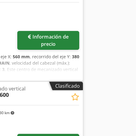
as: equipado con transportador de
Información de
precio
 eje X:
560 mm
, recorrido del eje Y:
380
HAIN
, velocidad del cabezal (máx.):
:
3
, Este centro de mecanizado vertical
n recorrido del eje X de 560 mm, del
 velocidad de husillo de 6.000 rpm y
Clasificado
do vertical
es de mecanizado de alta calidad,
600
 que tenemos a la venta. Póngase en
 herramienta: BT40Desplazamiento
 mm • Ancho exterior: 360 mm • Carga de
30 km
ramientas: 22 • Conicidad de la
 Diámetro máximo de la herramienta
la herramienta: 6 kg