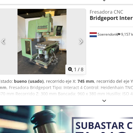
eléctrico: 18 kVA / 380V / 32A Peso: 3300 kg Dimensiones LxAnxAl: 
Fresadora CNC
equipamiento - Sistema de refrigeración - Pies para máquina
Bridgeport
Inter
Soerendonk
9,157 
1
/
8
Estado:
bueno (usado)
, recorrido eje X:
745 mm
, recorrido del eje 
mm
, Fresadora Bridgeport Tipo: Interact 4 Control: Heidenhain TN
370 mm Recorrido Z: 300 mm Bancada: 960 x 380 mm Husillo: ISO 
185x180x235 cm LxAxH