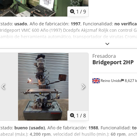
1
/
9
Estado:
usado
, Año de fabricación:
1997
, Funcionalidad:
no verific
Bridgeport VMC 600 Año (1997) Dcedpfx Akjzmaf Roljk con control G
cambio de herramienta automático, transportador de virutas Croma
Fresadora
Bridgeport
2HP
Reino Unido
8,627 
1
/
8
Estado:
bueno (usado)
, Año de fabricación:
1988
, Funcionalidad:
to
cabezal (máx.):
4,200 rpm
, velocidad del husillo (min.):
60 rpm
, anc