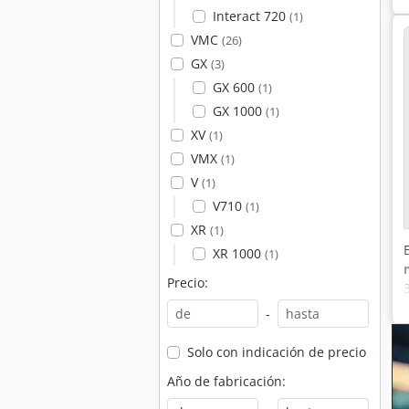
Interact 720
(1)
VMC
(26)
GX
(3)
GX 600
(1)
GX 1000
(1)
XV
(1)
VMX
(1)
V
(1)
V710
(1)
XR
(1)
XR 1000
(1)
Precio:
-
Solo con indicación de precio
Año de fabricación: