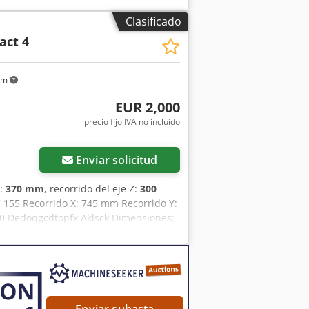
3200 x 2600 x 2500 mm Accesorios,
Clasificado
act 4
km
EUR 2,000
precio fijo IVA no incluído
Enviar solicitud
Y:
370 mm
, recorrido del eje Z:
300
C 155 Recorrido X: 745 mm Recorrido Y:
40 Dedoqgcdtopfx Aklsck Dimensiones:
Enviar subasta