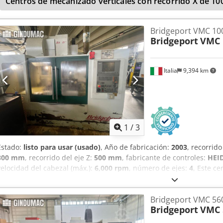
Centros de mecanizado verticales con recorrido X de 1
documentación / manual
, Opciones y accesorios adicionales: - A
22 unidades). Dcodpfx Akszi Spyslsk - Refrigeración interna mediant
Bridgeport y Heidenhain. Peso y dimensiones: aprox. 4.100 kg apr
Bridgeport VMC 10
lto)
Bridgeport
VMC 
Italia
9,394 km
1
/
3
Estado:
listo para usar (usado)
, Año de fabricación:
2003
, recorrido
300 mm
, recorrido del eje Z:
500 mm
, fabricante de controles:
HEI
velocidad del cabezal (máx.):
6,000 rpm
, número de ejes:
4
, Este c
Bridgeport 1000/30 de 4 ejes se fabricó en 2003. Cuenta con un rec
de 300 mm y del eje Z de 500 mm. La máquina está equipada con 
Bridgeport VMC 56
portahusillo BT40, lo que garantiza un funcionamiento eficiente. 
Bridgeport
VMC 
alta calidad, considere el centro de mecanizado vertical Bridgepor
Póngase en contacto con nosotros para obtener más detalles. • Con