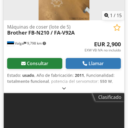
1
/
15
Máquinas de coser (lote de 5)
Brother
FB-N210 / FA-V92A
EUR 2,900
Valga
9,798 km
EXW VB IVA no incluído
Consultar
Llamar
Estado:
usado
, Año de fabricación:
2011
, Funcionalidad:
totalmente funcional
, potencia del servomotor:
550 W
,
tensión de entrada:
230 V
, tipo de corriente de entrada:
Aire acondicionado
, conexión neumática:
6 bar
, conexión
Clasificado
de aire comprimido:
6 bar
, Conjunto de cinco máquinas
industriales de overlock Brother, del mismo modelo,
procedentes de la fábrica MASI JEANS. Este lote consta de
cinco máquinas de coser industriales de overlock
(remalladora) Brother, retiradas directamente de las líneas