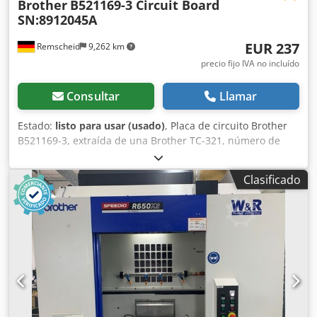
Brother
B521169-3 Circuit Board
SN:8912045A
EUR 237
Remscheid
9,262 km
precio fijo IVA no incluído
Consultar
Llamar
Estado:
listo para usar (usado)
, Placa de circuito Brother
B521169-3, extraída de una Brother TC-321, número de
serie según la fotografía, usada, en buen estado de
conservación, 100 % funcional. Dsdpfx Afsi D Ulkowekr
Clasificado