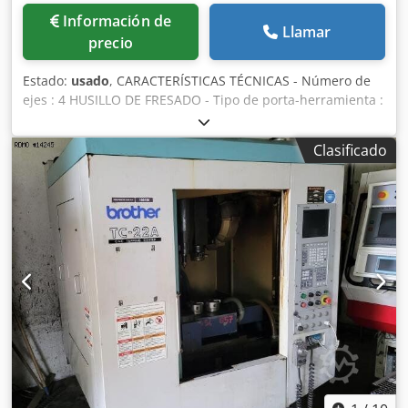
contrasoporte * Recipiente de riego : 150 [l] * con bomba
Información de
Llamar
de alta presión : 15 [bares] * Con cabina de lavado - Riego
precio
centro del husillo - Palpador herramientas -
Transformador eléctrico
Estado:
usado
, CARACTERÍSTICAS TÉCNICAS - Número de
ejes : 4 HUSILLO DE FRESADO - Tipo de porta-herramienta :
BT30 - Potencia de husillo : 10.1 |kW] - Velocidad del
husillo : 10 - 10.000 [Rev./min] EJES LINEALES - Carreras
Clasificado
ejes X/Y/Z : 500 x 400 x 300 [mm] - Velocidades avances
rápidos (X/Y/Z) : 50/50/50 [m/min] - Velocidades avances
trabajo (X/Y/Z) : 10/10/10 [m/min] CAMBIADOR DE
HERRAMIENTAS - Tipo de cambiador de herramientas :
Parapluie - Capacidad del almacén de herramientas : 14 -
Tiempo para cambiar la herramienta : 1,7 [seq] MESA -
Dimensiones mesa : 600 x 320 [mm] - Peso admisible en la
mesa : 250 [Kg] ALIMENTACIÓN ELÉCTRICA - Tensión de
alimentación : 380 [V] - Potencia instalada : 15.9 [kVA]
DIMENSIONES TOTALES - Dimensiones en el suelo :
1,624×2,829 [mm] - Altura máquina : 2,608 [mm] - Peso de
la máquina : 2300 [Kg] HORAS MÁQUINA - Horas en
tensión : 1479 [h] EQUIPAMIENTO - CNC : BROTHER CNC-
B00 - Volante electrónico - DIVISOR * Fabricante :