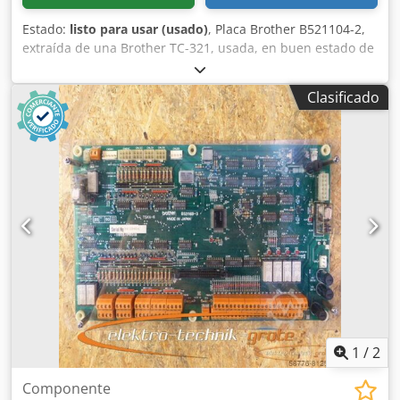
Estado:
listo para usar (usado)
, Placa Brother B521104-2,
extraída de una Brother TC-321, usada, en buen estado de
conservación, 100 % funcional. Dkodpfxji D Uk Ho Afwsr
Clasificado
1
/
2
Componente