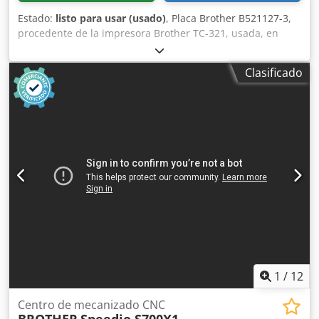
Estado:
listo para usar (usado)
, Placa Brother B521127-3,
procedente de la impresora Brother TC-321, usada, en
buen estado de conservación, 100 % operativa. Dedpji D
Uk Uofx Afwskr
Clasificado
1
/
12
Centro de mecanizado CNC
BROTHER
Speedio S700X1