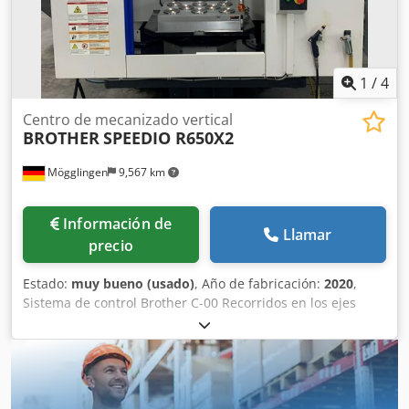
1
/
4
Centro de mecanizado vertical
BROTHER
SPEEDIO R650X2
Mögglingen
9,567 km
Información de
Llamar
precio
Estado:
muy bueno (usado)
, Año de fabricación:
2020
,
Sistema de control Brother C-00 Recorridos en los ejes
X/Y/Z: 650 x 400 x 435 mm Cambiador de paletas doble,
800 x 400 mm Dkjdpjzlb Ecsfx Afwjr Velocidad de husillo:
16.000 min-1 Almacén de herramientas para 40
herramientas, BT 30 Presión del refrigerante: 70 bares
Sonda de medición 3D OMP 40 Volante electrónico