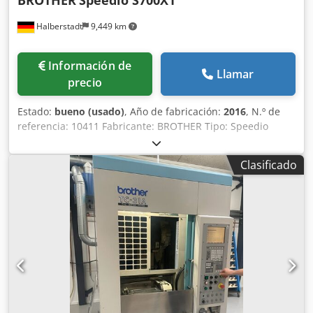
Halberstadt
9,449 km
Información de
Llamar
precio
Estado:
bueno (usado)
, Año de fabricación:
2016
, N.º de
referencia: 10411 Fabricante: BROTHER Tipo: Speedio
S700X1 Año de fabricación: 2016 Tipo de control: CNC
Control: BROTHER CNC Ubicación: Halberstadt País de
Clasificado
origen: Alemania Recorrido del eje X: 700 mm Recorrido
del eje Y: 400 mm Recorrido del eje Z: 300 mm Potencia del
motor del husillo principal: 15,4 kW Rango de velocidad del
husillo principal: 16 - 16.000 rpm Superficie de sujeción de
la mesa: 800 x 400 mm Distancia husillo/mesa: 180 - 480
mm Carga de la mesa: 300 kg Peso máximo de la
herramienta: 25 kg Longitud máxima de la herramienta:
250 mm Diámetro máximo de la herramienta: 110 mm
Tiempo de cambio de herramienta: 0,8 s
Portaherramientas: BT 30 Almacén de herramientas con: