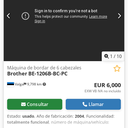
posicionamiento: ± 0,006 mm Precisión de repetibilidad: ±
0,004 mm Precisión de la profundidad del hilo: 0,05 mm
Consumo de aire: 45 l/min Presión de aire: 0,5-0,6 MPa
Calidad del aire: 99% libre de agua Incluye robot FANUC /
automatización La máquina puede ser inspeccionada con
corriente.
1
/
10
Máquina de bordar de 6 cabezales
Brother
BE-1206B-BC-PC
EUR 6,000
Valga
9,798 km
EXW VB IVA no incluído
Consultar
Llamar
Estado:
usado
, Año de fabricación:
2004
, Funcionalidad:
totalmente funcional
, número de máquina/vehículo: