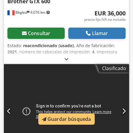
Brother
GTX 600
desm
EUR 36,000
Bègles
9,076 km
precio fijo IVA no incluído
Consultar
Llamar
Estado:
reacondicionado (usado)
, Año de fabricación:
2021
, número de cabezales de impresión:
4
, Impresora
DTG Brother GTX 600 Año 2021 Máquina en gran estado,
revisada y seguida por distribuidor Brother Impresiones :
Clasificado
Alrededor de 40000 Cuerpo principal, ordenador y
humidificador incluidos Máquina limpiada antes del envío
Niveles de tinta alrededor del 40% (2+) Limpieza de
mantenimiento completa Incluido con Brother GTX 600 :
20L Pretratamiento oscuro Premium, algodón oscuro de SK
Color ; 10L Pretratamiento claro Premium, algodón LIGHT
de SK Color ; 100 hojas DTF 40x50cm ; 1 Kg de polvo DTF
Premium. Dkjdpevdkdcofx Afwjr Entrega no incluida
Guardar búsqueda
Posibilidad de hacer lote con : - otras máquinas GTX 600 o
PRO BULK - Máquinas de pretratamiento - Túnel de secado
Chiossi & Cavazzuti