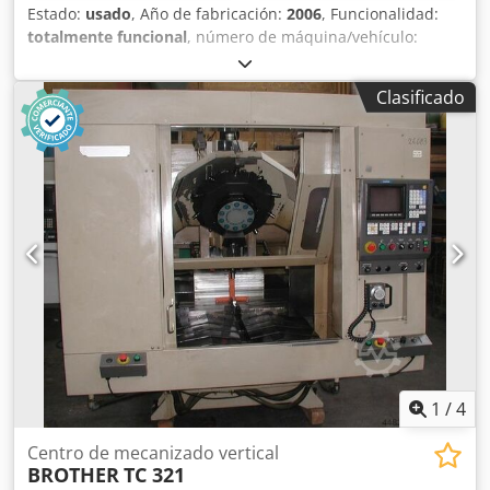
Estado:
usado
, Año de fabricación:
2006
, Funcionalidad:
totalmente funcional
, número de máquina/vehículo:
111849
, Centro de mecanizado CNC Brother TC-R2A Año de
fabricación: 2006, número de serie 111849 Control: Brother
Clasificado
Equipamiento: cambiador de herramientas de 14
posiciones, cono de husillo BT-30 Recorridos X: 420 mm
(16,5 pulg.) Credpfx Afjyzpdbsuof Y: 320 mm (12,6 pulg.) Z:
270 mm (10,6 pulg.) ----- Oferta atractiva: flexible y sin
preocupaciones No solo le ofrecemos un producto de alta
calidad, sino también opciones de financiación a medida,
adaptadas a sus necesidades. Ya sea pago inicial, pago a
plazos o modelos de financiación personalizados, juntos
encontraremos la solución adecuada. Si lo desea, también
nos encargamos de toda la organización del transporte.
Desde la planificación hasta la entrega fiable, nos
aseguramos de un proceso fluido y puntual para que
usted no tenga que preocuparse de nada. 📞 Contáctenos
para más información o una oferta sin compromiso. Le
1
/
4
asesoramos de manera personalizada y competente.
Centro de mecanizado vertical
BROTHER
TC 321