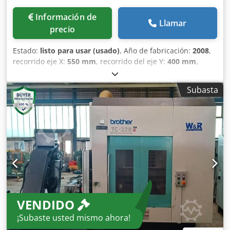
Información de
Llamar
precio
Estado:
listo para usar (usado)
, Año de fabricación:
2008
,
recorrido eje X:
550 mm
, recorrido del eje Y:
400 mm
,
recorrido del eje Z:
415 mm
, velocidad del cabezal (máx.):
20,000 rpm
, número de ejes:
4
, Esta Brother TC-32BN QT
Subasta
de 4 ejes se fabricó en 2008 y cuenta con un sistema de
control Brother B00, un recorrido del eje X de 550 mm, un
recorrido del eje Y de 400 mm y un recorrido del eje Z de
415 mm. Cuenta con velocidades de desplazamiento
rápido de 70 m/min, una velocidad de husillo de hasta
20.000 rpm y un almacén de herramientas con 40
posiciones. Considere la oportunidad de comprar este
centro de mecanizado vertical Brother TC-32BN QT.
Póngase en contacto con nosotros para obtener más
información sobre esta máquina. Crsdsx D Rdropfx Afusf •
VENDIDO
Distancia entre la mesa y la punta del husillo: 645 mm •
Tamaño de la mesa: 425 × 600 mm • Capacidad del
¡Subaste usted mismo ahora!
almacén de herramientas: 40 posiciones • Anulación del