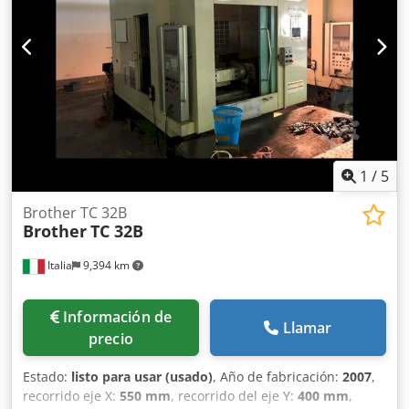
Cjdpfx Afjf Sainoujrf Peso: aprox. 2800 kg
1
/
5
Brother TC 32B
Brother
TC 32B
Italia
9,394 km
Información de
Llamar
precio
Estado:
listo para usar (usado)
, Año de fabricación:
2007
,
recorrido eje X:
550 mm
, recorrido del eje Y:
400 mm
,