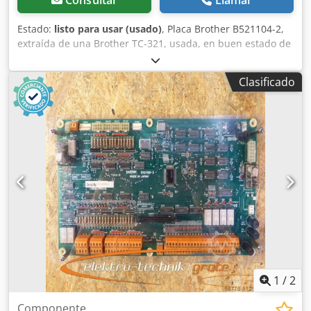
Consultar
Llamar
Estado:
listo para usar (usado)
, Placa Brother B521104-2,
extraída de una Brother TC-321, usada, en buen estado de
conservación, 100 % funcional. Crsdpei D Uk Hjfx Afuef
Clasificado
1
/
2
Componente