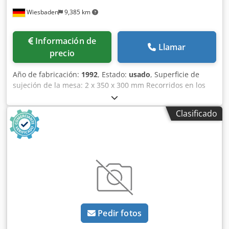
Wiesbaden
9,385 km
Información de
Llamar
precio
Año de fabricación:
1992
, Estado:
usado
, Superficie de
sujeción de la mesa: 2 x 350 x 300 mm Recorridos en los
ejes x/y/z: 700/300/250 mm Portaherramientas: BT 30 ISA
Distancia mínima/máxima entre la mesa y el husillo: 450
Clasificado
mm Velocidades de giro del husillo: 6 - 6000 rpm Número
de posiciones para herramientas: 10 unidades Avances: 5 -
10000 mm/min Codpfx Afecaldxouorf Avance rápido: x e
y/z 25/20 m/min Potencia del motor del husillo: 3,1/4,1 kW
Conexión eléctrica: 400 V kW Peso: 2600 kg Espacio
requerido: 2540 x 1900 x 2020 mm (alto)
Pedir fotos