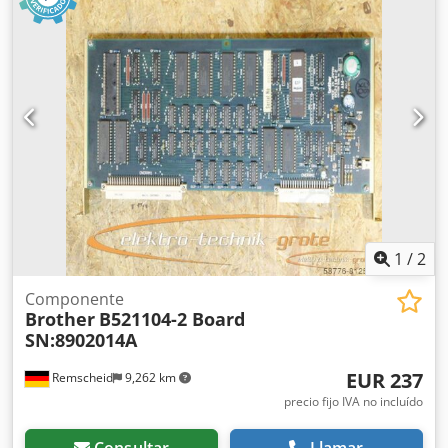
portaherramientas: BT30. Control: Brother CNC-400, peso
de la máquina: aprox. 2000 kg, incluye manual. Inspección
posible previa cita. Credpfx Aex Ecu Ejfuof
1
/
2
Componente
Brother
B521104-2 Board
SN:8902014A
EUR 237
Remscheid
9,262 km
precio fijo IVA no incluído