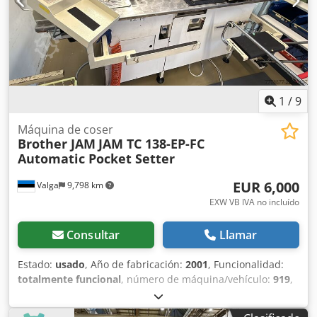
1
/
9
Máquina de coser
Brother JAM
JAM TC 138-EP-FC
Automatic Pocket Setter
EUR 6,000
Valga
9,798 km
EXW VB IVA no incluído
Consultar
Llamar
Estado:
usado
, Año de fabricación:
2001
, Funcionalidad:
totalmente funcional
, número de máquina/vehículo:
919
,
potencia del servomotor:
750 W
, tensión de entrada:
400 V
,
tipo de corriente de entrada:
trifásico
, longitud de avance