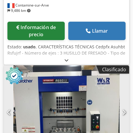
Contamine-sur-Arve
9,486 km
Información de
Llamar
precio
Estado:
usado
, CARACTERÍSTICAS TÉCNICAS Cedpfx Asuhbt
Rsfujrf - Número de ejes : 3 HUSILLO DE FRESADO - Tipo de
porta-herramienta : HSK40 - Velocidad del husillo : 12.000
[Rev./min] - Potencia de husillo : 7,6 [kVA] EJES LINEALES -
Clasificado
Carreras ejes X/Y/Z : 500 / 410 / 610 [mm] CAMBIADOR DE
HERRAMIENTAS - Tipo de cambiador de herramientas :
Bras chargeur - Capacidad del almacén de herramientas :
26 - Tiempo para cambiar la herramienta : 0.7 [seq] MESA -
Dimensiones mesa : 650 x 400 [mm] - Peso admisible en la
mesa : 200 [Kg] ALIMENTACIÓN ELÉCTRICA - Tensión de
alimentación : 220 [V] - Potencia instalada : 25 [kVA]
DIMENSIONES TOTALES - Dimensiones en el suelo : 1.640 x
2.100 [mm] - Altura máquina : 2.274 [mm] - Peso de la
máquina : 2.250 [Kg] HORAS MÁQUINA - Horas de trabajo :