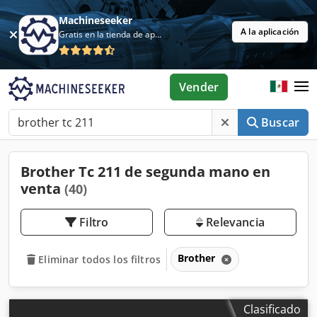
Machineseeker
A la aplicación
Gratis en la tienda de aplicaciones
Vender
Buscar
Brother Tc 211 de segunda mano en
venta
(40)
Filtro
Relevancia
Brother
Eliminar todos los filtros
Clasificado