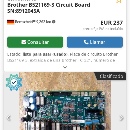
Brother
B521169-3 Circuit Board
SN:8912045A
EUR 237
Remscheid
9,262 km
precio fijo IVA no incluído
Consultar
Llamar
Estado:
listo para usar (usado)
, Placa de circuito Brother
B521169-3, extraída de una Brother TC-321, número de
serie según la fotografía, usada, en buen estado de
conservación, 100 % funcional. Credpfxoi D Ulks Afuef
Clasificado