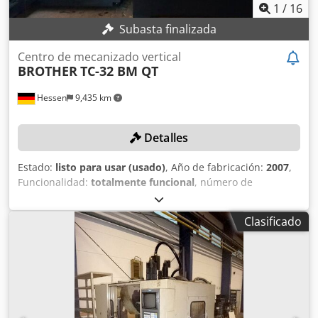
husillo Equipamiento adicional • 2 × mesas de 4º eje
1
/
16
Lehmann con soporte de cola • Transportador de virutas
Subasta finalizada
Centro de mecanizado vertical
BROTHER
TC-32 BM QT
Hessen
9,435 km
Detalles
Estado:
listo para usar (usado)
, Año de fabricación:
2007
,
Funcionalidad:
totalmente funcional
, número de
máquina/vehículo:
121162
, recorrido eje X:
550 mm
,
recorrido del eje Y:
400 mm
, recorrido del eje Z:
415 mm
,
Clasificado
carga de la mesa:
200 kg
, velocidad del cabezal (máx.):
12,000 rpm
, DETALLES TÉCNICOS Recorridos Eje X: 550 mm
Eje Y: 400 mm Eje Z: 415 mm Mesa de trabajo Dimensiones
de la mesa: 550 x 400 mm Carga máxima de la mesa: 200
kg Husillo Velocidad máxima del husillo: 12.000 rpm
DETALLES DE LA MÁQUINA Número de ejes: 5 Peso: 4.600
kg Datos eléctricos Alimentación: 220 V, 3 fases Frecuencia: