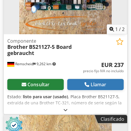
1
/
2
Componente
Brother
B521127-5 Board
gebraucht
EUR 237
Remscheid
9,262 km
precio fijo IVA no incluído
Consultar
Llamar
Estado:
listo para usar (usado)
, Placa Brother B521127-5,
extraída de una Brother TC-321, número de serie según la
foto, usada, en buen estado de conservación, 100 %
funcional. Cjdsi D Ulcspfx Afusrf
Clasificado