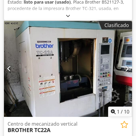
Estado:
listo para usar (usado)
, Placa Brother B521127-3,
procedente de la impresora Brother TC-321, usada, en
buen estado de conservación, 100 % operativa. Crodpfx Asi
D Uk Uefuef
Clasificado
1
/
10
Centro de mecanizado vertical
BROTHER
TC22A