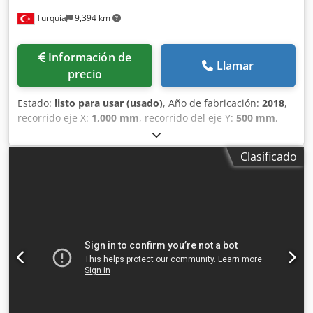
un desgaste cosmético normal, acorde con su uso en una
Turquía
9,394 km
fábrica. Disponibles para su inspección antes del
desmontaje. Ubicación Valga, Estonia Desmontaje y
transporte El comprador es responsable del desmontaje,
Información de
la
Llamar
precio
Estado:
listo para usar (usado)
, Año de fabricación:
2018
,
recorrido eje X:
1,000 mm
, recorrido del eje Y:
500 mm
,
recorrido del eje Z:
300 mm
, carga de la mesa:
300 kg
,
peso total:
3,300 kg
, velocidad del cabezal (máx.):
10,000
Clasificado
rpm
, potencia del motor del husillo:
10,100 W
, número de
ranuras del almacén de herramientas:
14
, peso de la
herramienta:
3,000 g
, número de ejes:
3
, Esta máquina
Brother S1000X1 de 3 ejes se fabricó en 2018. Cuenta con
unos impresionantes recorridos de 1.000 mm en el eje X,
500 mm en el eje Y y mm en el eje Z. La máquina cuenta
con una mesa robusta de 1.100 x 500 mm y una capacidad
máxima de carga de kg. Si busca capacidades de
mecanizado de alta calidad, considere el centro de
mecanizado vertical Brother S1000X1 que tenemos a la
venta. Póngase en contacto con nosotros para obtener más