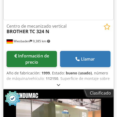
Centro de mecanizado vertical
BROTHER
TC 324 N
Wiesbaden
9,385 km
Información de
Llamar
precio
Año de fabricación:
1999
, Estado:
bueno (usado)
, número
de máquina/vehículo:
112150
, Superficie de montaje sobre
la mesa: 300 x 500 mm Recorridos en los ejes x/y/z:
420/300/250 mm Cono portaherramientas: BT 30 ISA
Clasificado
Distancia mínima/máxima entre la mesa y el husillo:
Velocidades de husillo: aprox. 10 - 10 000 rpm Avances:
aprox. 5 - 10 000 mm/min Avance rápido: x e y/z 25/20
m/min Motor del husillo: 7 kW Conexión eléctrica: 400 V,
aprox. 9 kVA Espacio necesario: 2500 x 1500 x 1450 mm