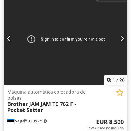
1
/
20
Máquina automática colocadora de
bolsas
Brother JAM
JAM TC 762 F -
Pocket Setter
EUR 8,500
Valga
9,798 km
EXW VB IVA no incluído