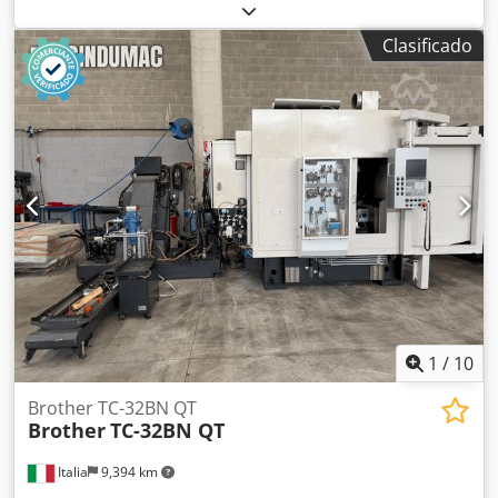
recorrido del eje Z:
415 mm
, fabricante de controles:
BROTHER
, altura total:
2,360 mm
, carga de la mesa:
200
Clasificado
kg
, peso total:
4,600 kg
, velocidad del cabezal (máx.):
12,000 rpm
, Este Centro de Mecanizado Vertical Brother TC
32B fue construido en Japón en 2007. Equipado con una
unidad de control Brother, esta máquina incorpora 3 + 1
ejes y una mesa giratoria. Su husillo BT30 puede funcionar
con una velocidad de hasta 12000 rpm. Equipamiento
adicional • cinta transportadora de virutas • volante a
distancia • Plato giratorio Kitagawa Beneficios de la
máquina Cjdpfoyi Ehkjx Afuerf Ventajas técnicas de la
máquina • 3 + 1 eje • Portaherramientas: 26 posiciones
aleatorias • Avance rápido: 70-70-70 m/min • Palés: 2 / 600
x 425 Dimensions Machine Depth 3700 mm
1
/
10
Brother TC-32BN QT
Brother
TC-32BN QT
Italia
9,394 km