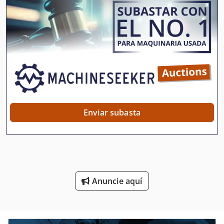
Estaciones De Servicio
Rheinbahn. Equipamientos adicionales bajo pedido del
cliente. Precio a consultar, modelo básico desde 220.000,-
Fabricación De
€ neto. También disponemos de modelos usados en stock.
Años de fabricación 2018 - 2022. Por favor consúltenos.
Fabricación De La Máquina
Herramienta De Máquina
Herramientas Para
Maquina Para
Enviar subasta
Maquinaria De Construccion
Maquinaria De Construcción Vial
Máquina De La Construcción
Anuncie aquí
Máquinas Para
Sistema De Extracción De