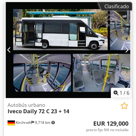
Clasificado
1
/
6
Autobús urbano
Iveco
Daily 72 C 23 + 14
EUR 129,000
Kirchroth
9,718 km
precio fijo IVA no incluído