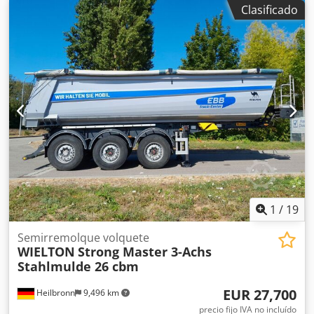
funcional, el alcance de la entrega se muestra en las fotos.
Clasificado
Dkedpfx Adoznq Rmsxsr
1
/
19
Semirremolque volquete
WIELTON
Strong Master 3-Achs
Stahlmulde 26 cbm
EUR 27,700
Heilbronn
9,496 km
precio fijo IVA no incluído