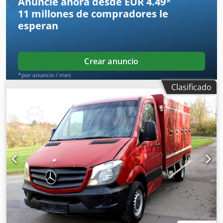
Anuncie ahora desde EUR 4.49
*
70 mm Longitud de la mesa de sierra: 1024 mm Anchura d
11 millones de compradores
le
esperan
Crear anuncio
*por anuncio / mes
Clasificado