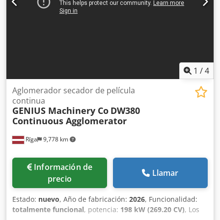
1
/
4
Aglomerador secador de película
continua
GENIUS Machinery Co
DW380
Continuous Agglomerator
Rīga
9,778 km
Información de
Llamar
precio
Estado:
nuevo
, Año de fabricación:
2026
, Funcionalidad:
totalmente funcional
, potencia:
198 kW (269.20 CV)
, Los
secadores/aglomeradores de plástico son una parte vital