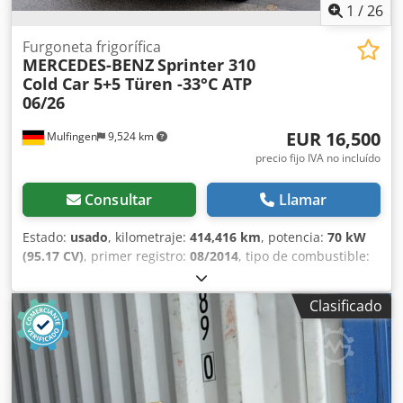
1
/
26
Furgoneta frigorífica
MERCEDES-BENZ
Sprinter 310
Cold Car 5+5 Türen -33°C ATP
06/26
EUR 16,500
Mulfingen
9,524 km
precio fijo IVA no incluído
Consultar
Llamar
Estado:
usado
, kilometraje:
414,416 km
, potencia:
70 kW
(95.17 CV)
, primer registro:
08/2014
, tipo de combustible:
diésel
, peso total:
3,500 kg
, configuración de ejes:
2 ejes
,
distancia entre ejes:
3,665 mm
, color:
rojo
, cabina del
Clasificado
conductor:
cabina del conductor
, tipo de engranaje:
mecánico
, clase de emisión:
Euro 5
, número de asientos:
2
, Equipamiento:
ABS, airbag, cierre centralizado
,
Potencia/Motor: 2.143 cm³, con turbocompresor Ejes: 4x2
Frenos: ASR, frenos de disco Cabina: acristalamiento