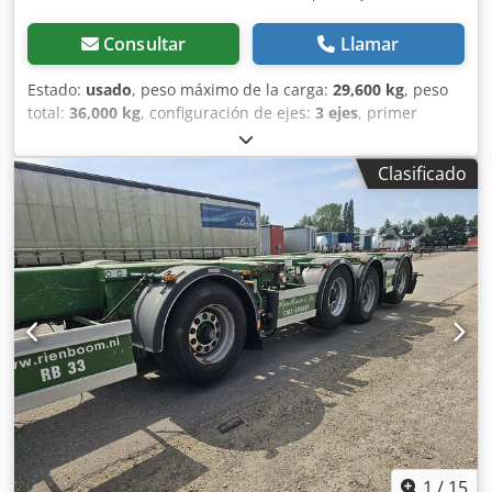
Consultar
Llamar
Estado:
usado
, peso máximo de la carga:
29,600 kg
, peso
total:
36,000 kg
, configuración de ejes:
3 ejes
, primer
registro:
01/2025
, próxima inspección (TÜV):
01/2026
, Año
de fabricación:
2024
, Equipamiento:
ABS
, Longitud total sin
Clasificado
tolva 8.801 mm Longitud total con tolva 8.962 mm Longitud
interior 7.410 mm Ancho total 2.550 mm Ancho interior
2.346 mm Altura interior 1.515 mm Vía 2.040 mm
Distancia: pivote rey a 2º eje 4.800 mm Voladizo trasero sin
tolva 1.296 mm Voladizo trasero con tolva 1.457 mm Altura
del piso 1.464 mm Altura máxima con carrocería volcada
8.272 mm Peso total 36.000 kg Peso técnico total 39.000 kg
Carga por eje 8.000 kg Carga de apoyo 12.000 kg Volumen
de carga 26 m³ Denominación del fabricante para la
homologación NW-3 nd Peso en vacío 6.376 kg El peso se
ha indicado con una precisión de +/-3 % nd El fabricante
se reserva el derecho de modificar las especificaciones
técnicas del vehículo. Chasis Bastidor Super Light, recto,
largueros con zona de la quinta rueda rebajada
1
/
15