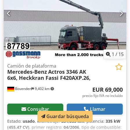
muelles, Palfinger PK 16502 C, desmontable, alcance de
12,4 m - 890 kg, radio, la grúa cuenta con 5.100 horas de
uso. Diagrama de carga: máx: capacidad de elevación
5.580 kg, 4,30 m - 3.310 kg, 5,90 m - 2.270 kg, 7,90 m -
1.530 kg, 10,20 m - 1.220 kg, 12,40 m - 990 kg, enfriador de
aceite, opcionalmente disponible con pulpo por un
suplemento de 2.500 €; el vehículo también puede
suministrarse sin grúa por 29.900 €. ACCESORIOS SIN
1
/
15
GARANTÍA, sujetos a cambios, venta intermedia y errores
reservados.
Camión de plataforma
Mercedes-Benz
Actros 3346 AK
6x6, Heckkran Fassi F420AXP.26,
EUR 69,000
Bovenden
9,402 km
precio fijo IVA no incluído
Consultar
Llamar
Guardar búsqueda
Estado:
usado
, kilometraje:
331,033 km
, potencia:
335 kW
(455.47 CV)
, primer registro:
04/2006
, tipo de combustible: