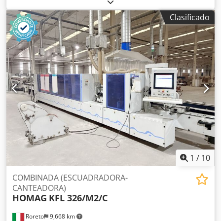
mm
, longitud total:
9,100 mm
, altura total:
3,000 mm
,
peso total:
40,500 kg
, Máquina laminadora de paneles
Clasificado
solares de doble producción. Dedpfx Aozrdhgedxekr La
laminadora se utiliza para fabricar módulos solares o
materiales compuestos. Se unen varias capas de
materiales y se introducen en la laminadora. Los
materiales se laminan bajo la influencia de la presión y la
temperatura. El proceso de laminación se realiza bajo
vacío para evitar la inclusión de gases no deseados en el
producto final. Finalmente, el laminado terminado se
extrae de la laminadora. La máquina se entrega con
numerosas piezas de repuesto y puede verse en
funcionamiento.
1
/
10
COMBINADA (ESCUADRADORA-
CANTEADORA)
HOMAG
KFL 326/M2/C
Roreto
9,668 km