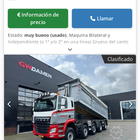
Información de
Llamar
precio
Estado:
muy bueno (usado)
, Maquina Bilateral y
Independiente (o 1° y/o 2° en una linea) Grueso del canto
en rollo (Min/Max) mm 0,3 / 3 Grosor tableros/paneles
(min/max) mm 12 - 40 Anchura de trabajo (min/max) mm
Clasificado
250 / 2500 Mando /Software Power Control 22 /
woodCommander Velocitad variable de avance (m/min) 15
- 35 Cabinas de proteccion y insonorisacion Dedpfjzrd Rzjx
Adxokr Levas de tope escamotables, distancia (mm) 1000
PARTE ESCUADRADORA-PERFILADORA (por cada lado):
Pulverizador (liquido antiadherente) Tupí (anti-astilla) (1 x
Kw 4,5) Trituradores KD 11 (2 x Kw 6,6) PARTE CANTEADO
(para cada lado): Grupo encolador ( Cola termo-fusible +
Prefusor) A3 Zona de presión del canto A Porta rollos
(almacen por bobinas N° 2) - con alimentación de borde
servoasistida Grupo Retestador HL86 (2 x Kw 0,22) Grupo
Regruesador BF10 (2 x Kw 0,55) Grupo Refilador PF20 (2 x