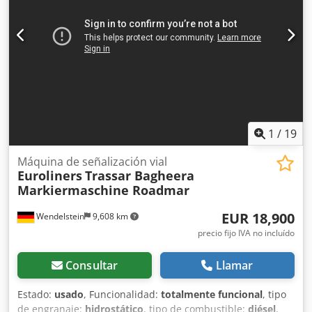
BOLETÍN. Sujeto a errores y cambios, venta previa
reservada.
1
/
19
Máquina de señalización vial
Euroliners
Trassar Bagheera
Markiermaschine Roadmar
EUR 18,900
Wendelstein
9,608 km
precio fijo IVA no incluído
Consultar
Llamar
Estado:
usado
, Funcionalidad:
totalmente funcional
, tipo
de engranaje:
hidrostático
, tipo de combustible:
diésel
,