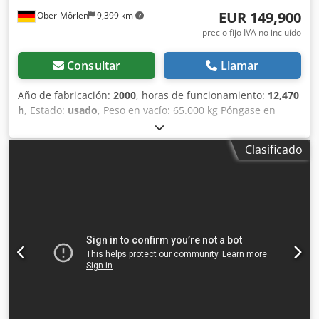
EUR 149,900
Ober-Mörlen
9,399 km
precio fijo IVA no incluído
Consultar
Llamar
Año de fabricación:
2000
, horas de funcionamiento:
12,470
h
, Estado:
usado
, Peso en vacío: 65.000 kg Póngase en
contacto con Emal Jaweed para obtener más información.
Wirtgen SP 1500 L Pavimentadora de encofrado deslizante
Clasificado
/ Concrete paver, Año de fabricación: 2000, Horas de
trabajo: 12.470 h, Longitud: 16.850 mm, Ancho: 3.600 mm,
Altura: 3.100 mm, Peso: 60.520 kg, Potencia del motor: 287
kW, grupo electrógeno CAT, Profundidad de trabajo: 0–450
mm, Altura de extendido: 400 mm, Anchura de trabajo:
5.000–15.250 mm, Anchura máxima de molde: 15.250 mm,
velocidad de traslación hasta 25 m/min, sistema DBI
(equipo de inserción de varillas), en buen estado de
funcionamiento, Ofrecemos desmontaje y montaje de la
máquina en obra, Vídeo disponible. Otros: * Disponemos
de más de 200 ofertas de maquinaria en venta. * Nuestra