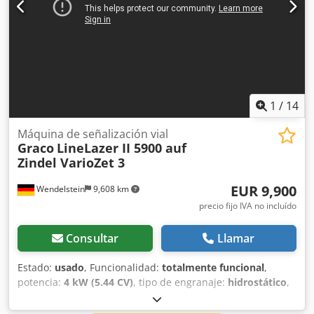
1
/
14
Máquina de señalización vial
Graco
LineLazer II 5900 auf
Zindel VarioZet 3
EUR 9,900
Wendelstein
9,608 km
precio fijo IVA no incluído
Consultar
Llamar
Estado:
usado
, Funcionalidad:
totalmente funcional
,
potencia:
4 kW (5.44 CV)
, tipo de engranaje:
hidrostático
,
tipo de combustible:
gasolina
, color:
naranja
, número de
asientos:
1
, Año de fabricación:
2002
, Máquina de