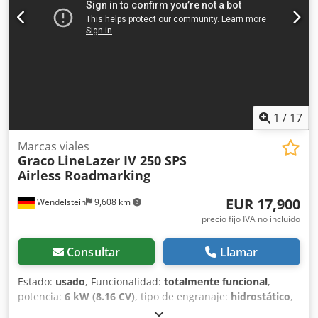
1
/
17
Marcas viales
Graco
LineLazer IV 250 SPS
Airless Roadmarking
EUR 17,900
Wendelstein
9,608 km
precio fijo IVA no incluído
Consultar
Llamar
Estado:
usado
, Funcionalidad:
totalmente funcional
,
potencia:
6 kW (8.16 CV)
, tipo de engranaje:
hidrostático
,
tipo de combustible:
gasolina
, color:
azul
, Máquina de