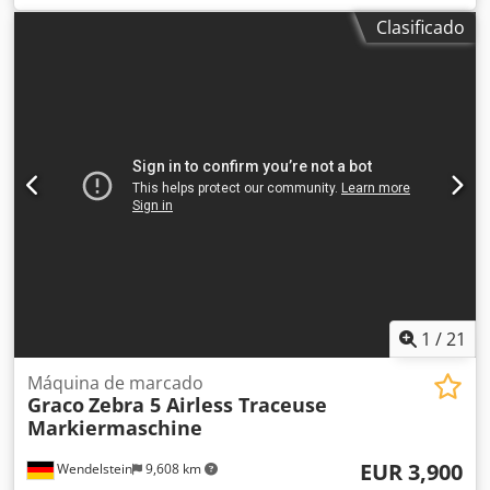
señalización vial: + Graco + LineLazer IV 250SPS + Depósito
Clasificado
de pintura / depósito de perlas + Pulverización paralela: 2
pulverizadores / 2 dosificadores de perlas + Pistola manual
+ Accionamiento hidráulico, autopropulsada hacia
adelante / atrás + Bomba airless + Motor Honda GX 270,
8,4 CV Reciba todos los vehículos nuevos por correo
electrónico – ¡suscríbase a nuestro BOLETÍN! ¡Errores y
ventas previas reservadas! Codjw Svqzjpfx Apdsrf
1
/
21
Máquina de marcado
Graco
Zebra 5 Airless Traceuse
Markiermaschine
EUR 3,900
Wendelstein
9,608 km