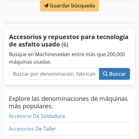
Guardar búsqueda
señalización vial: + Graco + LineLazer II 5900 + Bomba
airless + Pistola pulverizadora + Guía de líneas +
Esparcidor de microesferas + Motor Honda GX160, 5,5 CV +
Año de fabricación: 2002 LineDriver: + Verde + Zindel
Variozet 3 + Motor Honda con arranque eléctrico +
Accesorios y repuestos para tecnología
Hidrostático + Acelerador manual ¡Reciba todos los
de asfalto usado
(6)
vehículos recién anunciados por correo electrónico:
suscríbase a nuestro BOLETÍN! ¡Errores y omisiones
Busque en Machineseeker entre más que 200,000
posibles, venta previa reservada! Csdpfew T Skgox Apdsrf
máquinas usadas.
Buscar
Explore las denominaciones de máquinas
más populares:
Accesorio De Soldadura
Accesorios De Taller