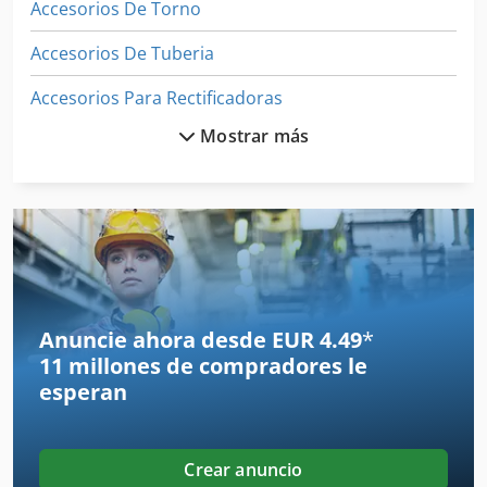
Accesorios De Torno
Accesorios De Tuberia
Accesorios Para Rectificadoras
Mostrar más
Accesorios Recambios
Accesorios Y Repuestos
Cortador Del Asfalto
Entrenador De
Equipo De Taller
Anuncie ahora desde EUR 4.49
*
11 millones de compradores
le
Equipos De Construccion
esperan
Espacio De Producción
Herramientas Para
Crear anuncio