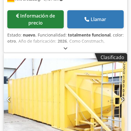
Información de
Llamar
precio
Estado:
nuevo
, Funcionalidad:
totalmente funcional
, color:
otro
, Año de fabricación:
2026
, Como Constmach,
desarrollamos plantas de asfalto móviles que ofrecen
flexibilidad, rapidez y eficiencia en proyectos de
Clasificado
infraestructuras y construcción de carreteras. Gracias a su
diseño portátil, nuestras plantas móviles pueden
trasladarse fácilmente de un proyecto a otro, minimizando
la pérdida de tiempo al permitir una instalación rápida.
Con una capacidad de producción media de 60 a 160
toneladas por hora, estas plantas tienen la capacidad de
producir asfalto de calidad equivalente a las plantas fijas.
Su diseño compacto, el sistema de chasis integrado y el
equipamiento de automatización avanzada simplifican los
procesos de producción y aumentan la eficiencia en
campo. Características principales: Alta capacidad:
capacidad de producción de 60 a 160 t/h para soluciones