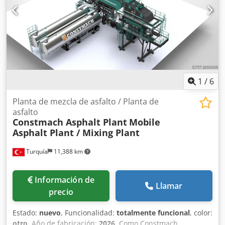
1
/
6
Planta de mezcla de asfalto / Planta de
asfalto
Constmach Asphalt Plant
Mobile
Asphalt Plant / Mixing Plant
Turquía
11,388 km
Información de
Llamar
precio
Estado:
nuevo
, Funcionalidad:
totalmente funcional
, color:
otro
, Año de fabricación:
2026
, Como Constmach,