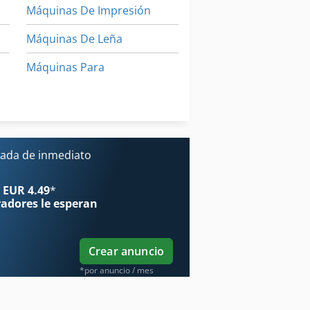
Máquinas De Impresión
Máquinas De Leña
Máquinas Para
esión De Pantalla
Prensa De Estampado
ón
Prensas De Estampado
ada de inmediato
 EUR 4.49
*
radores
le esperan
Crear anuncio
*por anuncio / mes