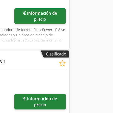
Información de
precio
zonadora de torreta Finn-Power LP 8 se
eladas y un área de trabajo de
 roscado/roscado capaz de montar 6
il. Considere la oportunidad de
contacto con nosotros para obtener
Clasificado
ño máximo de carga de la chapa: 1500
NT
Dwjdpfx Ajyh I Ibjg Noa • Área de
 1500 × 2500 mm • Unidad de
n de la torreta de herramientas: • 1 ×
de indexado • 1 estación de conformado
ezas individuales (frontal y lateral)
Información de
precio