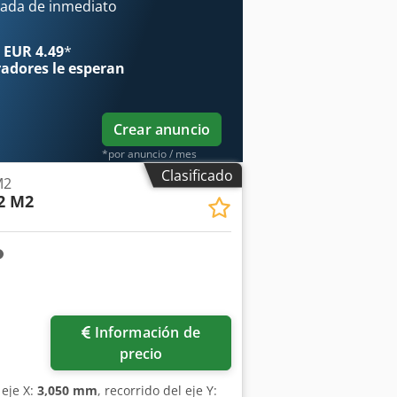
nformación sobre esta máquina.
ada de inmediato
de trabajo: aproximadamente 1270 ×
 estándar) • Cambiador de
 EUR 4.49
*
 repetibilidad • Control cnc de fácil
radores
le esperan
erramientas para mayor eficacia •
n automática de chapas para obtener
ón pequeñas y medianas
Crear anuncio
*por anuncio / mes
Clasificado
M2
2 M2
Información de
precio
 eje X:
3,050 mm
, recorrido del eje Y: