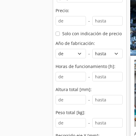
Precio:
-
Solo con indicación de precio
Año de fabricación:
-
Horas de funcionamiento [h]:
-
Altura total [mm]:
-
Peso total [kg]:
-
Recorrido eje X [mm]: