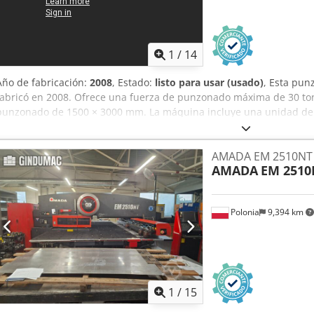
1
/
14
Año de fabricación:
2008
, Estado:
listo para usar (usado)
, Esta pun
fabricó en 2008. Ofrece una fuerza de punzonado máxima de 30 ton
punzonado de 1500 × 3000 mm. La máquina incluye una unidad de
machos de roscar de hasta M8 y una torreta de herramientas versát
comprar esta punzonadora de torreta Finn-Power LP 8. Póngase en 
AMADA EM 2510NT
más detalles. • Fuerza máxima de punzonado: 30 toneladas • Tama
AMADA
EM 2510
× 4000 mm • Tamaño máximo de descarga de hojas: 1500 × 4000 mm 
trabajo de punzonado 1500 × 3000 mm • Área de trabajo del láser
roscado/roscado en torreta: hasta 6 machos, máx. M8 • Configuració
Polonia
9,394 km
Multiherramienta 8/24 • 2 × Multiherramienta 8/16 • 5 estaciones 
para operaciones de conformado • Compuertas de descarga: 2 para pi
1
/
15