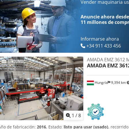
y medianas. Póngase en contacto con nosotros para obtener más i
Vender maquinaria us
Beneficios de la máquina Ventajas técnicas de la máquina • Área 
2000 mm • Espesor máximo de la chapa: hasta 6 mm (configuración
Anuncie ahora desde
herramientas giratorio para un punzonado versátil • Alta precisión y
11 millones de comp
manejo • Diseño compacto que ahorra espacio • Cambio rápido de h
Construcción robusta y duradera Djdpsyaihvsfx Ag Nowa • Sujeció
resultados uniformes • Adecuado para lotes y series de producci
Informarse ahora
+34 911 433 456
AMADA EMZ 3612 
AMADA
EMZ 361
Hungría
9,394 km
1
/
8
Año de fabricación:
2016
, Estado:
listo para usar (usado)
, recorrido