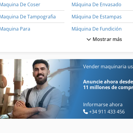
Maquina De Coser
Máquina De Envasado
Maquina De Tampografia
Máquina De Estampas
Maquina Para
Máquina De Fundición
Mostrar más
Maquinas De Coser Industriales
Máquina De Impr
Maquinas De Embalaje
Máquina De La Construcci
Máquina De Carpintería
Máquina De Moldeo
Vender maquinaria us
Máquina De Coser Industrial
Máquina De Soldadura
Anuncie ahora desde
11 millones de comp
Informarse ahora
+34 911 433 456