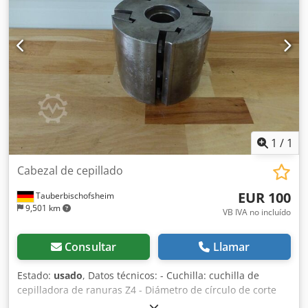
1
/
1
Cabezal de cepillado
EUR 100
Tauberbischofsheim
9,501 km
VB IVA no incluído
Consultar
Llamar
Estado:
usado
, Datos técnicos: - Cuchilla: cuchilla de
cepilladora de ranuras Z4 - Diámetro de círculo de corte
(ø): 145 mm - Orificio: 35 mm Dcsdpozryhvsfx Apijk -