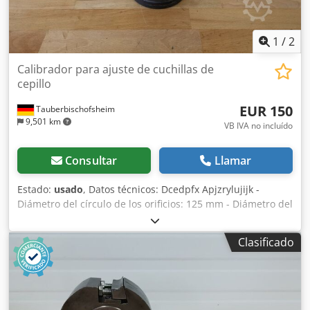
1
/
2
Calibrador para ajuste de cuchillas de
cepillo
EUR 150
Tauberbischofsheim
9,501 km
VB IVA no incluído
Consultar
Llamar
Estado:
usado
, Datos técnicos: Dcedpfx Apjzrylujijk -
Diámetro del círculo de los orificios: 125 mm - Diámetro del
orificio: 35 mm - Longitud: 180 mm - Material: Acero
Clasificado