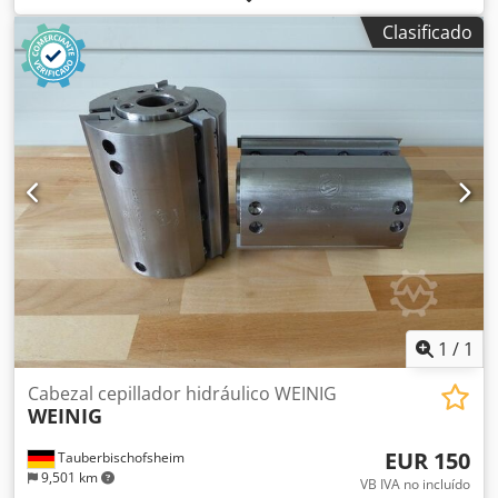
Longitud: 120 mm - Material: acero
Clasificado
1
/
1
Cabezal cepillador hidráulico WEINIG
WEINIG
EUR 150
Tauberbischofsheim
9,501 km
VB IVA no incluído