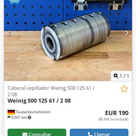
1
/
1
Cabezal cepillador Weinig 500 125 61 /
2 08
Weinig
500 125 61 / 2 08
EUR 190
Tauberbischofsheim
9,501 km
VB IVA no incluído
Consultar
Llamar