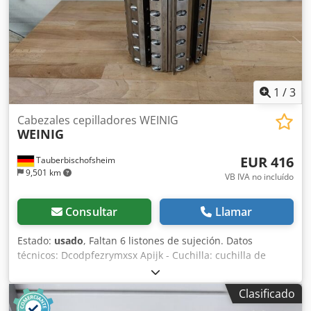
1
/
3
Cabezales cepilladores WEINIG
WEINIG
EUR 416
Tauberbischofsheim
9,501 km
VB IVA no incluído
Consultar
Llamar
Estado:
usado
, Faltan 6 listones de sujeción. Datos
técnicos: Dcodpfezrymxsx Apijk - Cuchilla: cuchilla de
cepilladora de ranuras Z12(6) - Diámetro del disco: 200 mm
- Orificio: 50 mm - Longitud: 260 mm - Material: acero
Clasificado