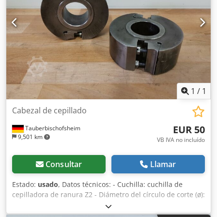
1
/
1
Cabezal de cepillado
EUR 50
Tauberbischofsheim
9,501 km
VB IVA no incluído
Consultar
Llamar
Estado:
usado
, Datos técnicos: - Cuchilla: cuchilla de
cepilladora de ranura Z2 - Diámetro del círculo de corte (ø):
130 mm Dcedozrylbspfx Apijk - Orificio: 50 mm - Longitud:
50 mm - Material: acero - Disponibilidad: 2