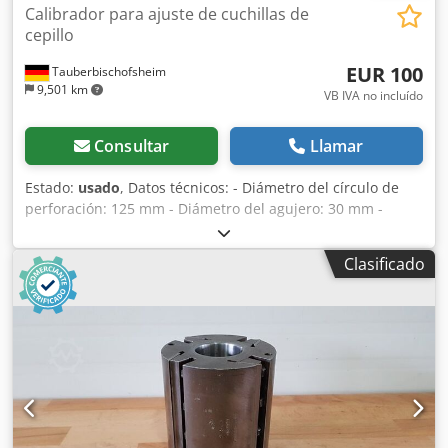
Calibrador para ajuste de cuchillas de
cepillo
EUR 100
Tauberbischofsheim
9,501 km
VB IVA no incluído
Consultar
Llamar
Estado:
usado
, Datos técnicos: - Diámetro del círculo de
perforación: 125 mm - Diámetro del agujero: 30 mm -
Longitud: 140 mm - Material: Acero Dedpfx Apezrykqoisck
Clasificado