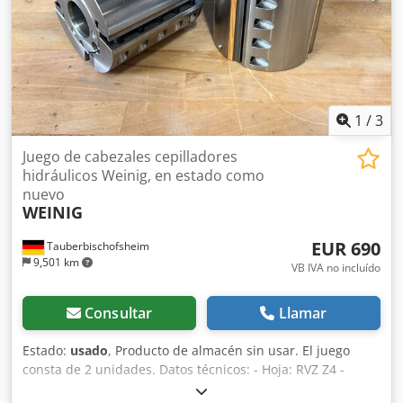
1
/
3
Juego de cabezales cepilladores
hidráulicos Weinig, en estado como
nuevo
WEINIG
EUR 690
Tauberbischofsheim
9,501 km
VB IVA no incluído
Consultar
Llamar
Estado:
usado
, Producto de almacén sin usar. El juego
consta de 2 unidades. Datos técnicos: - Hoja: RVZ Z4 -
Diámetro del círculo de corte (ø): 150 mm - Orificio: 50 mm