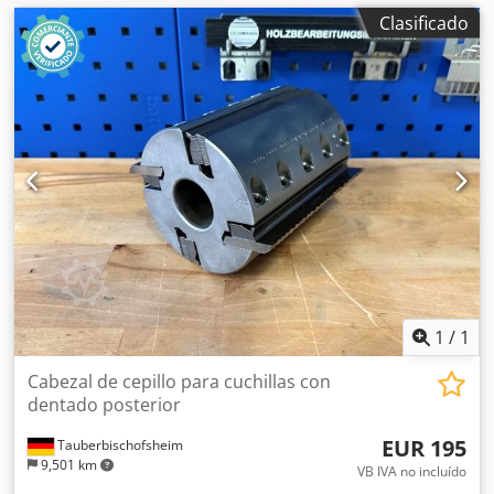
Clasificado
1
/
1
Cabezal de cepillo para cuchillas con
dentado posterior
EUR 195
Tauberbischofsheim
9,501 km
VB IVA no incluído