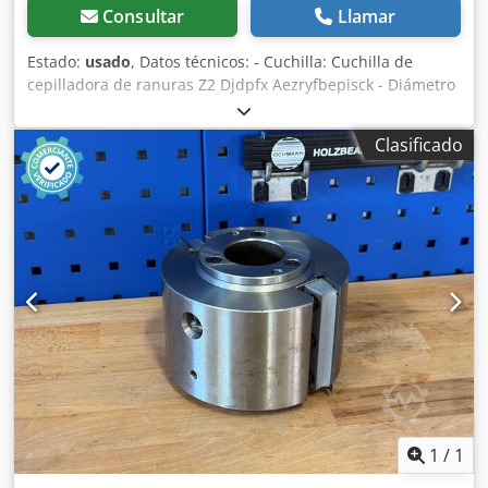
Consultar
Llamar
Estado:
usado
, Datos técnicos: - Cuchilla: Cuchilla de
cepilladora de ranuras Z2 Djdpfx Aezryfbepisck - Diámetro
del círculo de corte (ø): 163 mm - Orificio: 50 mm -
Longitud: 180 mm - Material: Acero
Clasificado
1
/
1