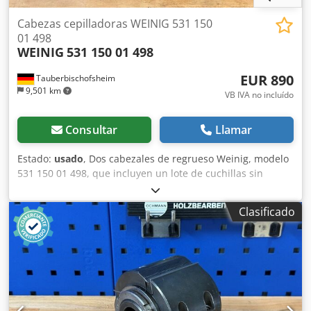
Cabezas cepilladoras WEINIG 531 150
01 498
WEINIG
531 150 01 498
EUR 890
Tauberbischofsheim
9,501 km
VB IVA no incluído
Consultar
Llamar
Estado:
usado
, Dos cabezales de regrueso Weinig, modelo
531 150 01 498, que incluyen un lote de cuchillas sin
revisar. Datos técnicos: Dcsdpfozryhcex Apiek - Sistema de
cuchillas: Centrolock - Cuchillas: Z4 - Diámetro del círculo
Clasificado
de corte: 150 mm - Agujero: 50 mm - Longitud: 310 mm -
Material: Acero - Marcado: MEC