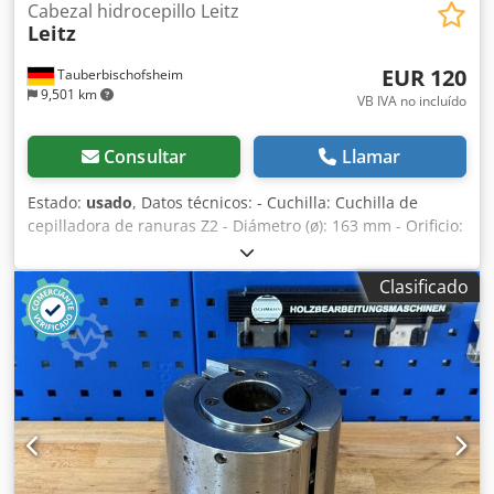
Cabezal hidrocepillo Leitz
Leitz
EUR 120
Tauberbischofsheim
9,501 km
VB IVA no incluído
Consultar
Llamar
Estado:
usado
, Datos técnicos: - Cuchilla: Cuchilla de
cepilladora de ranuras Z2 - Diámetro (ø): 163 mm - Orificio:
50 mm - Longitud: 100 mm - Material: Acero - Velocidad de
giro: máx. 6.000 RPM - Disponibilidad: 2 Dedpfxezryd Ro
Clasificado
Apijck