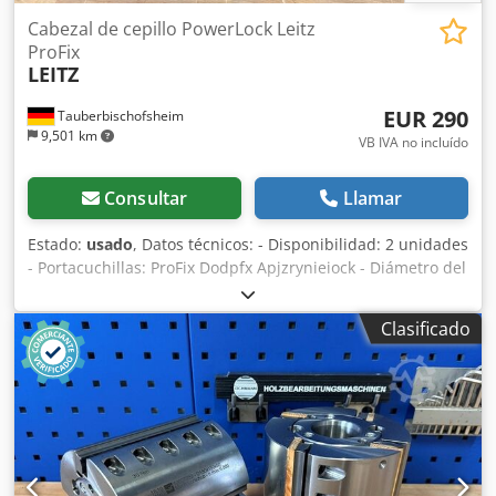
Cabezal de cepillo PowerLock Leitz
ProFix
LEITZ
EUR 290
Tauberbischofsheim
9,501 km
VB IVA no incluído
Consultar
Llamar
Estado:
usado
, Datos técnicos: - Disponibilidad: 2 unidades
- Portacuchillas: ProFix Dodpfx Apjzrynieiock - Diámetro del
círculo de corte (ø): 113 mm - Sistema de sujeción:
PowerLock HSK - Identificación: MEC - Longitud: 110 mm -
Clasificado
Material: Acero