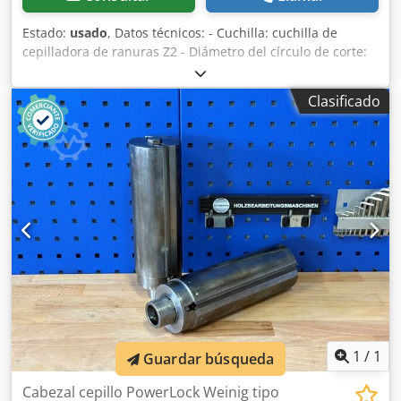
Estado:
usado
, Datos técnicos: - Cuchilla: cuchilla de
cepilladora de ranuras Z2 - Diámetro del círculo de corte:
125 mm Dcsdpfozryc Hsx Apiok - Orificio: 40 mm -
Longitud: 240 mm - Material: aluminio
Clasificado
1
/
1
Guardar búsqueda
Cabezal cepillo PowerLock Weinig tipo