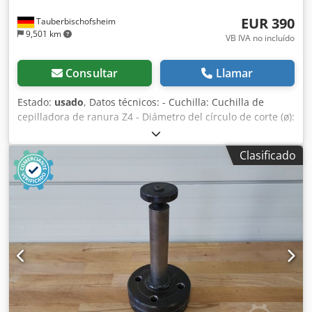
EUR 390
Tauberbischofsheim
9,501 km
VB IVA no incluído
Consultar
Llamar
Estado:
usado
, Datos técnicos: - Cuchilla: Cuchilla de
cepilladora de ranura Z4 - Diámetro del círculo de corte (ø):
220 mm - Orificio: 80 mm - Longitud: 180 mm Dedpozryl
Ujfx Apiock - Material: Acero - Disponibilidad: 3
Clasificado