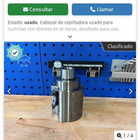
Consultar
Llamar
Estado:
usado
, Cabezal de cepilladora usado para
cuchillas con dientes en el dorso, diseñado para uso
profesional en el procesamiento de madera. Este cabezal
de cepilladora para cuchillas con dientes en el dorso es
Clasificado
adecuado para las tareas de procesamiento típicas de este
tipo de máquina y, previa consulta, se puede inspeccionar.
Se proporcionarán datos técnicos adicionales y el estado
exacto a petición. Datos técnicos: - Cuchillas: RVZ Z4 -
Diámetro exterior (ø): 122 mm Djdozrynvopfx Apisck -
Orificio: 40 mm - Longitud: 150 mm - Material: Acero
1
/
4