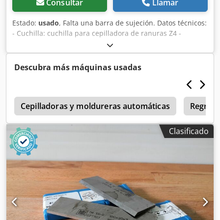
Consultar
Llamar
Estado:
usado
, Falta una barra de sujeción. Datos técnicos:
- Cuchilla: cuchilla para cepilladora de ranuras Z4 -
Diámetro del círculo de corte (ø): 150 mm - Agujero: 50 mm
- Longitud: 100 mm Dodszrymropfx Apisck - Material: acero
Descubra más máquinas usadas
l
Cepilladoras y moldureras automáticas
Regrue
Clasificado