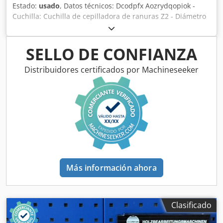
Estado:
usado
, Datos técnicos: Dcodpfx Aozrydqopiok -
Cuchilla: Cuchilla de cepilladora de ranuras Z2 - Diámetro
del círculo de corte (ø): 163 mm - Orificio: 50 mm -
Longitud: 180 mm - Material: Acero
SELLO DE CONFIANZA
Distribuidores certificados por Machineseeker
Más información ahora
Clasificado