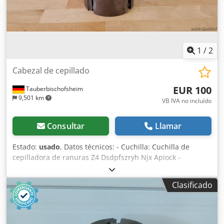
1
/
2
Cabezal de cepillado
EUR 100
Tauberbischofsheim
9,501 km
VB IVA no incluído
Consultar
Llamar
Estado:
usado
, Datos técnicos: - Cuchilla: Cuchilla de
cepilladora de ranuras Z4 Dsdpfszryh Njx Apiock -
Diámetro del círculo de corte (ø): 125 mm - Orificio: 50 mm
- Longitud: 130 mm - Material: Acero
Clasificado