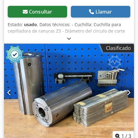
Consultar
Llamar
Estado:
usado
, Datos técnicos: - Cuchilla: Cuchilla para
cepilladora de ranuras Z3 - Diámetro del círculo de corte
(ø): 140 mm - Orificio: 35 mm Dcodpjzryhpefx Apiek -
Longitud: 180 mm - Material: Acero - Disponibilidad: 2
Clasificado
1
/
3