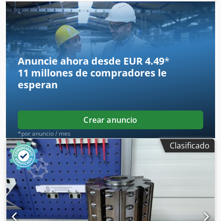
- Longitud: 150 mm Dedpfx Aezryncspisck - Material: acero
Anuncie ahora desde EUR 4.49
*
11 millones de compradores
le
esperan
Crear anuncio
*por anuncio / mes
Clasificado