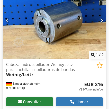
1
/
2
Cabezal hidrocepillador Weinig/Leitz
para cuchillas cepilladoras de bandas
Weinig/Leitz
EUR 216
Tauberbischofsheim
9,501 km
VB IVA no incluído
Consultar
Llamar