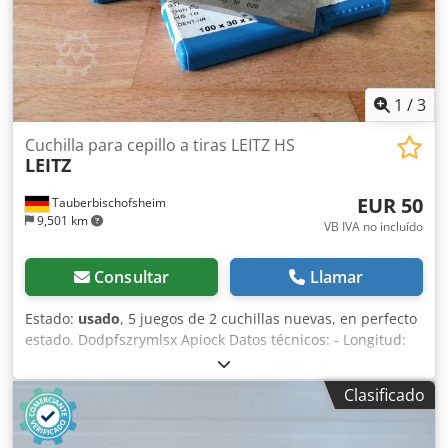
1
/
3
Cuchilla para cepillo a tiras LEITZ HS
LEITZ
EUR 50
Tauberbischofsheim
9,501 km
VB IVA no incluído
Consultar
Llamar
Estado:
usado
, 5 juegos de 2 cuchillas nuevas, en perfecto
estado. Dodpfszrymlsx Apiock Datos técnicos: - Longitud:
100 mm - Anchura: 30 mm - Grosor: 3,5 mm
Clasificado