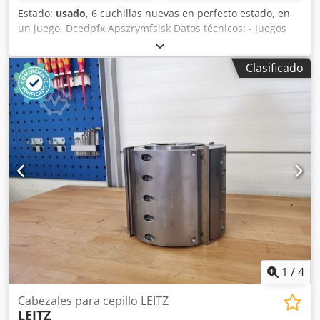
Estado:
usado
, 6 cuchillas nuevas en perfecto estado, en
un juego. Dcedpfx Apszrymfsisk Datos técnicos: - Juegos
disponibles: 4 - Longitud: 310 mm - Anchura: 16 mm -
Grosor: 3,7 mm
Clasificado
1
/
4
Cabezales para cepillo LEITZ
LEITZ