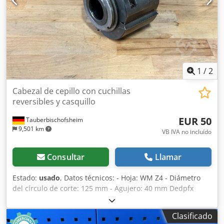
1
/
2
Cabezal de cepillo con cuchillas
reversibles y casquillo
EUR 50
Tauberbischofsheim
9,501 km
VB IVA no incluído
Consultar
Llamar
Estado:
usado
, Datos técnicos: - Hoja: WM Z4 - Diámetro
del círculo de corte: 125 mm - Agujero: 40 mm Dedpfx
Ajzryfuopisck - Longitud: 75 mm - Material: Acero
Clasificado