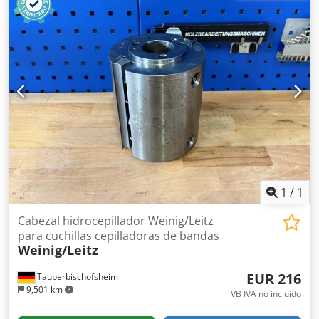
1
/
1
Cabezal hidrocepillador Weinig/Leitz
para cuchillas cepilladoras de bandas
Weinig/Leitz
EUR 216
Tauberbischofsheim
9,501 km
VB IVA no incluído