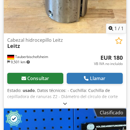
1
/
1
Cabezal hidrocepillo Leitz
Leitz
EUR 180
Tauberbischofsheim
9,501 km
VB IVA no incluído
Consultar
Llamar
Estado:
usado
, Datos técnicos: - Cuchilla: Cuchilla de
cepilladora de ranuras Z2 - Diámetro del círculo de corte
(ø): 163 mm Dcsdpfszryd Dex Apisk - Orificio: 50 mm -
Longitud: 150 mm - Material: Acero - n: máx. 6.000 rpm -
Clasificado
Disponibilidad: 3