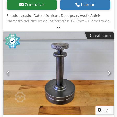
Consultar
Llamar
Estado:
usado
, Datos técnicos: Dcedpozrykwofx Apiek -
Diámetro del círculo de los orificios: 125 mm - Diámetro del
orificio: 35 mm - Longitud: 180 mm - Material: Acero
Clasificado
1
/
1