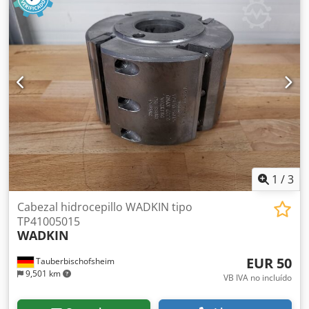
1
/
3
Cabezal hidrocepillo WADKIN tipo
TP41005015
WADKIN
EUR 50
Tauberbischofsheim
9,501 km
VB IVA no incluído