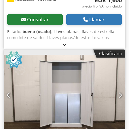
EUR 1,600
precio fijo IVA no incluído
Consultar
Llamar
Estado:
bueno (usado)
, Llaves planas, llaves de estrella
como lote de saldo - Llaves planas/de estrella: varios
tamaños, con caja de transporte - Peso de la herramienta:
aprox. 400 kg - Fabricante: varias marcas reconocidas, ver
Clasificado
fotos - Venta/precio: solo en conjunto Csdpfxex Swars Al
Tjha - Caja de transporte: 1200/810/H350 mm - Peso total:
466 kg