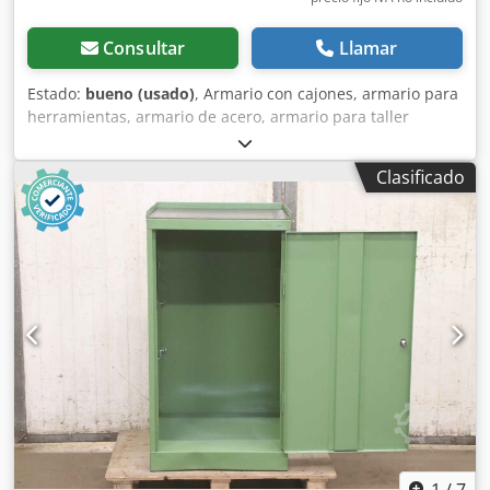
Consultar
Llamar
Estado:
bueno (usado)
, Armario con cajones, armario para
herramientas, armario de acero, armario para taller
Chedpfxsb A H Dwj Al Tea -Ancho: 550 mm -Profundidad:
660 mm -Altura: 970 mm -Dimensiones interiores de los
Clasificado
cajones: 440 x 590 mm -Altura de los cajones: 4 x 90 / 2 x
180 mm -Peso: 80 kg
1
/
7