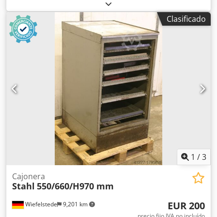
de acero, armario metálico -Armario de herramientas:
armario de acero con estante intermedio -Ancho: 1055mm
Clasificado
-Profundidad: 510 mm -Altura: 725 mm -Puerta: con
cerradura, sin llave. Codpfx Alsn Hbc Ds Teha -Cantidad:
1x gabinete disponible -Precio: por pieza -Peso: 48kg
1
/
3
Cajonera
Stahl
550/660/H970 mm
EUR 200
Wiefelstede
9,201 km
precio fijo IVA no incluído