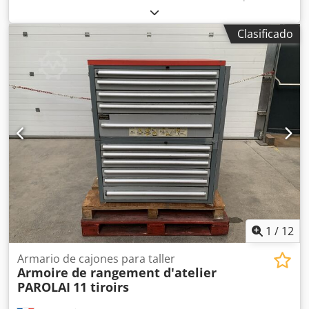
por: Mueble con cajones PT01 Ancho: 1120 mm x Alto: 1550
mm x Profundidad: 724 mm (12 x cajones de 100 mm, 1 x
Clasificado
cajón de 150 mm) POR CAJÓN, 12/16/20/24
COMPARTIMENTOS INDIVIDUALES Mueble con cajones
PT02 Ancho: 800 mm x Alto: 1000 mm x Profundidad: 724
mm (4 x cajones de 125 mm, 4 x cajones de 100 mm) POR
CAJÓN, 12/16 COMPARTIMENTOS INDIVIDUALES Ambos
muebles con cajones tienen: Cjdjzl Sh Ujpfx Al Teha 1.
Cierre de los cajones 2. Cierre de los compartimentos
individuales
1
/
12
Armario de cajones para taller
Armoire de rangement d'atelier
PAROLAI
11 tiroirs