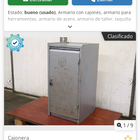
Estado:
bueno (usado)
, Armario con cajones, armario para
herramientas, armario de acero, armario de taller, taquilla
de acero - Armario para herramientas: Armario de acero
de 2 puertas, construcción maciza Chedpey R Nmzjfx Al
Clasificado
Tea - Ancho: 800 mm - Profundidad: 630 mm - Altura: 1790
mm - Estantes: distribución/altura ver fotos - Peso: 100 kg
1
/
9
Cajonera