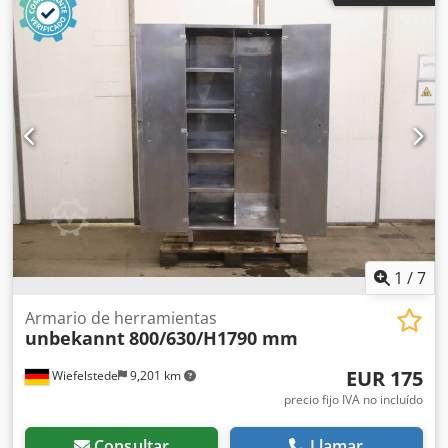
2060 mm - Cajones/estantes: Distribución/altura – ver fotos
- Peso: 565 kg
1
/
7
Armario de herramientas
unbekannt
800/630/H1790 mm
EUR 175
Wiefelstede
9,201 km
precio fijo IVA no incluído
Consultar
Llamar