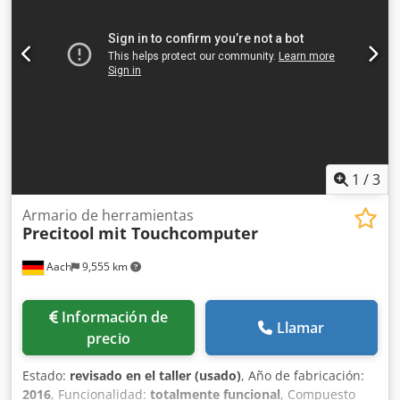
1
/
3
Armario de herramientas
Precitool
mit Touchcomputer
Aach
9,555 km
Información de
Llamar
precio
Estado:
revisado en el taller (usado)
, Año de fabricación:
2016
, Funcionalidad:
totalmente funcional
, Compuesto