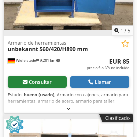
1
/
5
Armario de herramientas
unbekannt
560/420/H890 mm
EUR 85
Wiefelstede
9,201 km
precio fijo IVA no incluído
Consultar
Llamar
Estado:
bueno (usado)
, Armario con cajones, armario para
herramientas, armario de acero, armario para taller,
taquilla de acero Cjdpfxox Hgfge Al Teha -Armario para
herramientas: armario de acero, 2 puertas, diseño robusto
Clasificado
con 1 estante -Ancho: 560 mm -Profundidad: 420 mm -
Altura: 890 mm -Estantes: distribución/altura, ver fotos -
Puerta: con cierre, sin cerradura -Peso: 47 kg