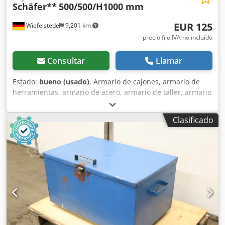
Schäfer**
500/500/H1000 mm
EUR 125
Wiefelstede
9,201 km
precio fijo IVA no incluído
Consultar
Llamar
Estado:
bueno (usado)
, Armario de cajones, armario de
herramientas, armario de acero, armario de taller, armario
de cajones -Armario de herramientas Schäfer, armario con
cajones de diseño robusto -1 cajón/2 bordes:
Clasificado
Disposición/altura ver fotos -Puerta del armario: con
cerradura -Cantidad: 1 pieza disponible Chodpfx Ajud Utiel
Tsa -Dimensiones: An x Al x Pr 500/500/1000 mm -Peso: 29
kg