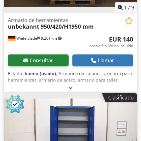
1
/
9
Armario de herramientas
unbekannt
950/420/H1950 mm
EUR 140
Wiefelstede
9,201 km
precio fijo IVA no incluído
Consultar
Llamar
Estado:
bueno (usado)
, Armario con cajones, armario para
herramientas, armario de acero, armario para taller,
taquilla de acero -Armario para herramientas: Armario de
acero, 2 puertas, diseño robusto -Ancho: 950 mm -
Clasificado
Profundidad: 420 mm -Altura: 1950 mm -Estantes: 9
unidades, pero solo 2 con soportes Chsdpfx Alozrfh Ue Toa
-Puerta: con cerradura, sin llave -Peso: 67 kg