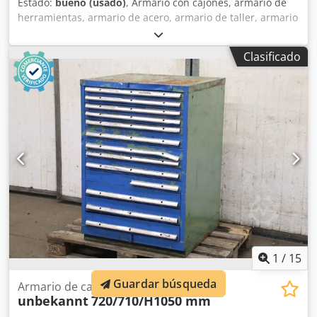
Estado:
bueno (usado)
, Armario con cajones, armario de
herramientas, armario de acero, armario de taller, armario
con cajones giratorios -Armario de herramientas: Vidmar
con cajones giratorios, construcción robusta -Cajones: 5
Clasificado
cajones giratorios, distribución/alturas ver fotos /
ajustables en altura mediante sistema perforado Cedpfx
Alsxf Drrs Tjha -Cerradura: sin llave -Dimensiones:
ANxPRxAL 725/480/1000 mm -Peso: 98 kg
1
/
15
Guardar búsqueda
Armario de cajones
unbekannt
720/710/H1050 mm