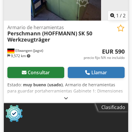
1
/
2
Armario de herramientas
Perschmann (HOFFMANN)
SK 50
Werkzeugträger
EUR 590
Ellwangen (Jagst)
9,572 km
precio fijo IVA no incluído
Consultar
Llamar
Estado:
muy bueno (usado)
, Armario de herramientas
para guardar portaherramientas Gabinete 1: Dimensiones
(LxAnxAl): 100x60x200 cm Chedpfx Alevptwpe Tea Espacio
para 24 portaherramientas SK 50 (DIN 69871 o DIN 2080)
Clasificado
Los portaherramientas mostrados están incluidos. Precio
590€