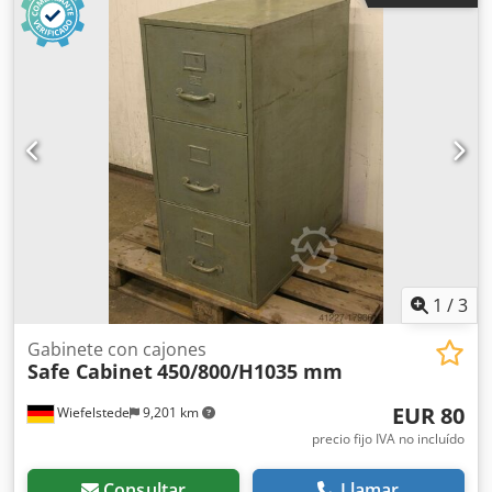
ver fotos para distribución/altura - Cerradura: sin llave -
Dimensiones: 630/750/Al. 930 mm - Peso: 88 kg
1
/
3
Gabinete con cajones
Safe Cabinet
450/800/H1035 mm
EUR 80
Wiefelstede
9,201 km
precio fijo IVA no incluído
Consultar
Llamar