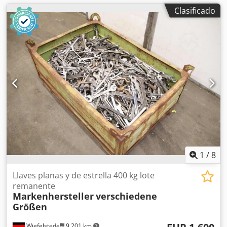
Clasificado
1
/
8
Llaves planas y de estrella 400 kg lote
remanente
Markenhersteller
verschiedene
Größen
Wiefelstede
9,201 km