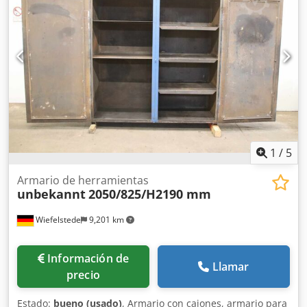
1
/
5
Armario de herramientas
unbekannt
2050/825/H2190 mm
Wiefelstede
9,201 km
Información de
Llamar
precio
Estado:
bueno (usado)
, Armario con cajones, armario para