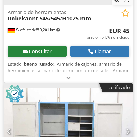
Armario de herramientas
unbekannt
545/545/H1025 mm
EUR 45
Wiefelstede
9,201 km
precio fijo IVA no incluído
Consultar
Llamar
Estado:
bueno (usado)
, Armario de cajones, armario de
herramientas, armario de acero, armario de taller -Armario
de herramientas: armario de acero -Ancho: 545 mm -
Profundidad: 545 mm -Altura: 1025 mm -Puerta: con
Clasificado
cerradura, sin cerradura -Peso: 23 kg Chjdpfxov U Nc Ee Al
Tea