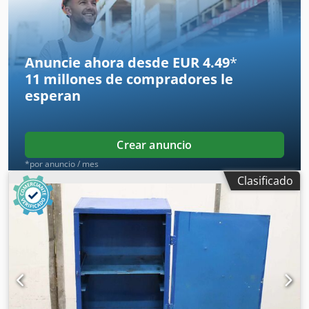
Chjdpfxsx D Uq Ne Al Tsa -Peso: 78 kg.
Anuncie ahora desde EUR 4.49
*
11 millones de compradores
le
esperan
Crear anuncio
*por anuncio / mes
Clasificado