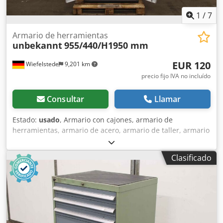
1
/
7
Armario de herramientas
unbekannt
955/440/H1950 mm
EUR 120
Wiefelstede
9,201 km
precio fijo IVA no incluído
Consultar
Llamar
Estado:
usado
, Armario con cajones, armario de
herramientas, armario de acero, armario de taller, armario
ropero de acero - Armario de herramientas: armario de
acero con 4 estantes - Ancho: 955 mm Csdpox D Tllsfx Al
Clasificado
Tsha - Fondo: 440 mm - Alto: 1950 mm - Puerta: con
cerradura, sin llave - Peso: 66 kg