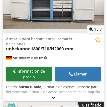
1
/
7
Armario para herramientas, armario
de cajones
unbekannt
1800/710/H2060 mm
Wiefelstede
9,201 km
Información de
Llamar
precio
Estado:
bueno (usado)
, Armario de cajones, armario para
herramientas, armario de acero, armario de taller, taquilla
de acero - Armario para herramientas: Armario de acero
de 2 puertas, construcción robusta con 8 cajones Csdpox
Clasificado
Hf Nksfx Al Tjha - Ancho: 1800 mm - Fondo: 710 mm - Alto: