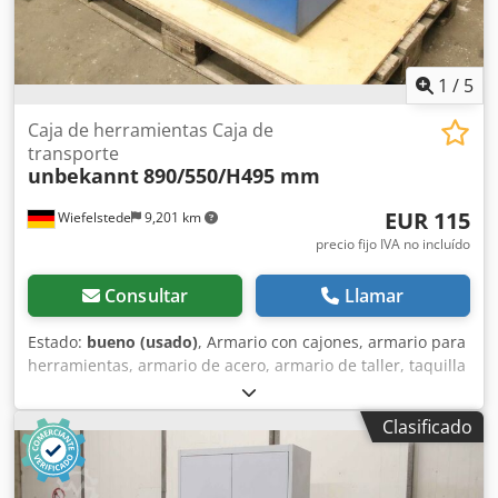
1
/
5
Caja de herramientas Caja de
transporte
unbekannt
890/550/H495 mm
EUR 115
Wiefelstede
9,201 km
precio fijo IVA no incluído
Consultar
Llamar
Estado:
bueno (usado)
, Armario con cajones, armario para
herramientas, armario de acero, armario de taller, taquilla
de acero -Caja de herramientas: caja de transporte,
construcción maciza -Anchura: 890 mm -Profundidad: 550
Clasificado
mm -Altura: 495 mm -Tapa: con cerradura, sin pestillo -
Peso: 67 kg Cjdex Hghnepfx Al Teha