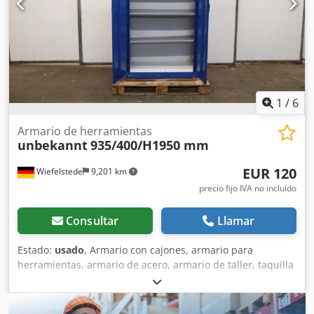
1
/
6
Armario de herramientas
unbekannt
935/400/H1950 mm
EUR 120
Wiefelstede
9,201 km
precio fijo IVA no incluído
Consultar
Llamar
Estado:
usado
, Armario con cajones, armario para
herramientas, armario de acero, armario de taller, taquilla
de acero. -Armario para herramientas: Armario de acero
con 4 estantes. -Ancho: 935 mm -Profundidad: 400 mm -
Altura: 1950 mm -Puerta: con cierre, sin cerradura.