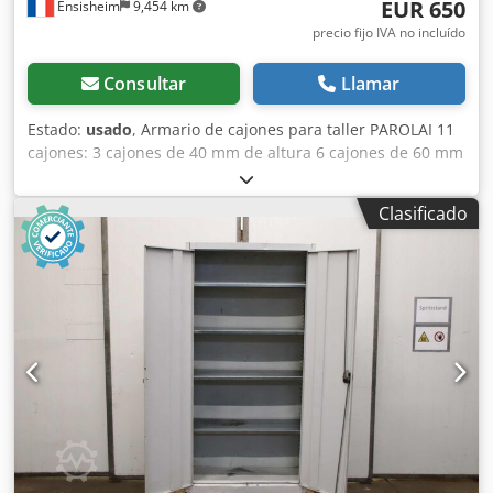
EUR 650
Ensisheim
9,454 km
precio fijo IVA no incluído
Consultar
Llamar
Estado:
usado
, Armario de cajones para taller PAROLAI 11
cajones: 3 cajones de 40 mm de altura 6 cajones de 60 mm
de altura 1 cajón de 150 mm de altura 1 cajón de 90 mm
de altura Dimensiones (L x An x Al): 910 x 720 x 1110 mm
Clasificado
Peso: aprox. 150 kg Cedpozmxttofx Al Tjha