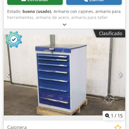
Estado:
bueno (usado)
, Armario con cajones, armario para
herramientas, armario de acero, armario para taller
Chedpfx Alsb A Iuke Tja -Ancho: 450 mm -Profundidad: 630
mm -Altura: 1035 mm -Dimensiones interiores de los
Clasificado
cajones: 330 x 630 mm -Altura de los cajones: 260 mm -
Peso: 216 kg
1
/
15
Cajonera