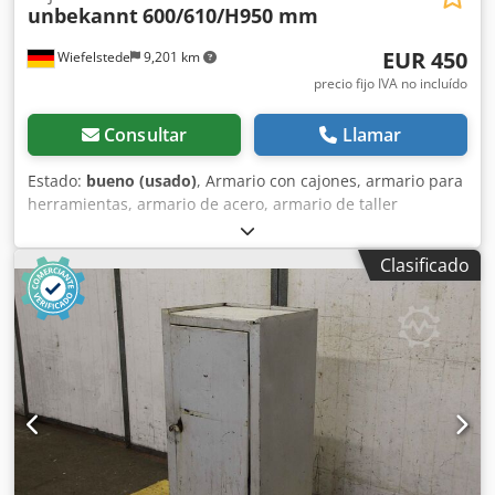
unbekannt
600/610/H950 mm
EUR 450
Wiefelstede
9,201 km
precio fijo IVA no incluído
Consultar
Llamar
Estado:
bueno (usado)
, Armario con cajones, armario para
herramientas, armario de acero, armario de taller
Codpforcnmaox Al Tjha - Armario para herramientas: con
cajones, construcción robusta - 7 cajones:
Clasificado
distribución/altura ver fotos, bandeja superior abatible -
Cerrable: sin llave - Cantidad: 2 armarios disponibles -
Precio: por unidad - Dimensiones: ANxPRxAL 600/610/950
mm - Peso: 104 kg/unidad.