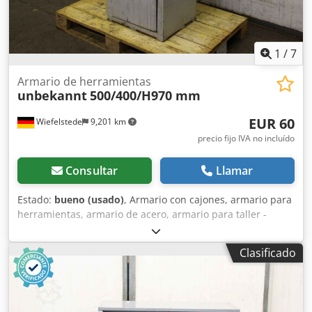
1
/
7
Armario de herramientas
unbekannt
500/400/H970 mm
EUR 60
Wiefelstede
9,201 km
precio fijo IVA no incluído
Consultar
Llamar
Estado:
bueno (usado)
, Armario con cajones, armario para
herramientas, armario de acero, armario para taller -
Armario para herramientas: armario de acero con cajón y
estante intermedio -Ancho: 500 mm -Profundidad: 400 mm
Clasificado
-Altura: 970 mm -Puerta: con cierre, sin cerradura -Peso:
36 kg Codeg U Nbmopfx Al Tjha