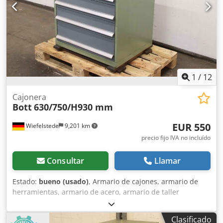
1
/
12
Cajonera
Bott
630/750/H930 mm
EUR 550
Wiefelstede
9,201 km
precio fijo IVA no incluído
Consultar
Llamar
Estado:
bueno (usado)
, Armario de cajones, armario de
herramientas, armario de acero, armario de taller
Chsdpfxswrrl Ne Al Tsa - Armario de herramientas.
Armario de cajones de construcción robusta - 6 cajones:
Clasificado