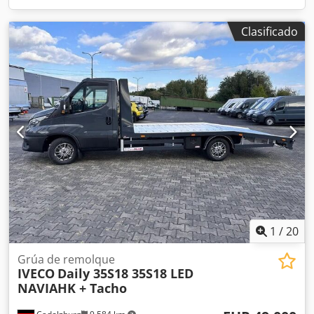
Clasificado
1
/
20
Grúa de remolque
IVECO
Daily 35S18 35S18 LED
NAVIAHK + Tacho