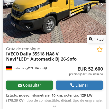
1
/
33
Grúa de remolque
IVECO
Daily 35S18 HA8 V
Navi*LED* Automatik BJ 26-Sofo
EUR 52,600
Cadolzburg
9,584 km
precio fijo IVA no incluído
Consultar
Llamar
Estado:
nuevo
, kilometraje:
10 km
, potencia:
129 kW
(175.39 CV)
, tipo de combustible:
diésel
, tipo de engranaje:
automático
, peso total:
3,500 kg
, longitud del espacio de