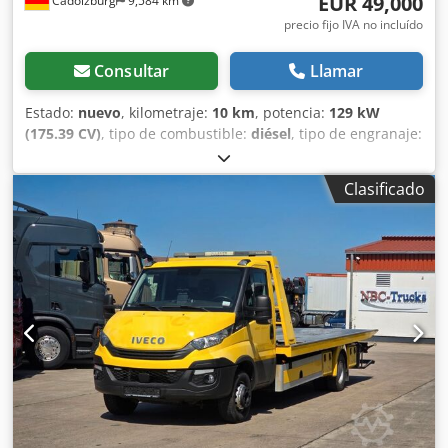
EUR 49,000
Cadolzburg
9,584 km
precio fijo IVA no incluído
Consultar
Llamar
Estado:
nuevo
, kilometraje:
10 km
, potencia:
129 kW
(175.39 CV)
, tipo de combustible:
diésel
, tipo de engranaje:
mecánico
, peso total:
3,500 kg
, longitud del espacio de
carga:
4,950 mm
, anchura del espacio de carga:
2,110
Clasificado
mm
, color:
gris
, número de asientos:
3
, Equipamiento:
ABS, Programa electrónico de estabilidad (ESP), aire
acondicionado, cierre centralizado, sistema de
navegación
, Bienvenido a carmax24 Hoy tiene la
oportunidad de adquirir uno de nuestros vehículos
seleccionados y revisados. Los vehículos revisados por
expertos y de alta calidad garantizan una gran satisfacción
del cliente, y así ha sido desde 2008. Este es nuestro
enfoque diario, ya que usted, como cliente, es lo más
importante en carmax24. Iveco Daily 35S18HA8, Euro VI,
176 CV, 3.0 diésel, cambio manual de 6 velocidades -
Nuevo modelo Color: Gris PAQUETE COMFORT PLUS: *