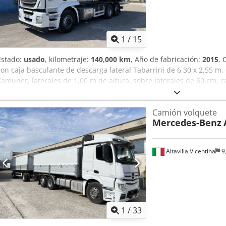
1
/
15
Estado:
usado
, kilometraje:
140,000 km
, Año de fabricación:
2015
, 
con caja basculante de descarga lateral Tabarrini de 6,30 x 2,55 
Zamuner, laterales de 1,00 m de altura, sobre laterales de 60 cm, c
distancia entre ejes de 4.200 mm, caja de cambios manual ZF, rem
con la normativa Euro 6. Dcsdpezkta Njfx Ai Sjk Nota: Se informa qu
Camión volquete
considera orientativa y podría contener errores o imprecisiones. Po
Mercedes-Benz
en contacto con nosotros para verificar la exactitud de los datos.
Altavilla Vicentina
9
1
/
33