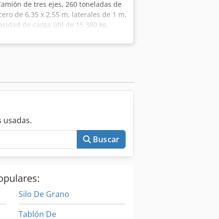
Camión de tres ejes, 260 toneladas de
ero de 6,35 x 2,55 m, laterales de 1 m,
acidad de carga útil de 15.380 kg,
 Euro 6. Remolque Zorzi, año 2010, dos
olquete bilateral de acero de 7,62 x
ubrir y descubrir la carga, capacidad
 Raigo Sock Nota: Se informa que la
tener errores o imprecisiones. Por lo
ificar la exactitud de los datos.
 usadas.
Buscar
opulares:
Silo De Grano
Tablón De