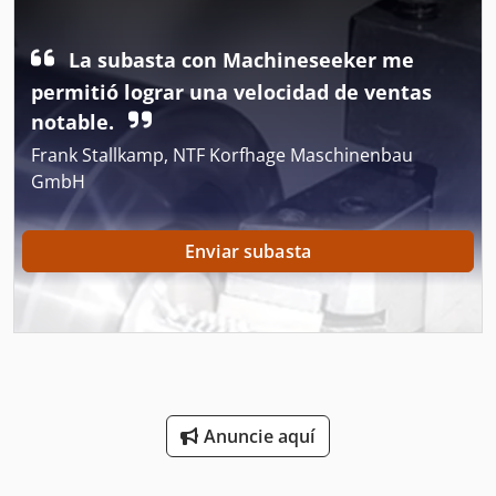
Comercio De Alimentos
La subasta con Machineseeker me
Equipo De Taller
permitió lograr una velocidad de ventas
notable.
Espacio De Producción
Frank Stallkamp, NTF Korfhage Maschinenbau
Estaciones De Servicio
GmbH
Fabricación De
Enviar subasta
Lavado De Camiones
Mostrador De Tienda
Mueble De Tienda
Sitio De Construcción
Anuncie aquí
Tablero De
Tableros De