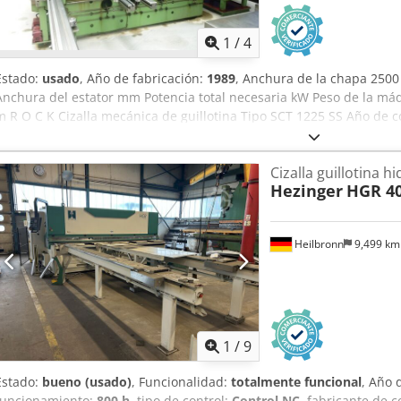
1
/
4
Estado:
usado
, Año de fabricación:
1989
, Anchura de la chapa 250
Anchura del estator mm Potencia total necesaria kW Peso de la máq
m R O C K Cizalla mecánica de guillotina Tipo SCT 1225 SS Año de co
distancia de corte, dispositivo de sujeción hidráulico y Cjdpfxet Hw
piezas brutas, entrada de programa y recuento de piezas, dispositi
Cizalla guillotina hi
brutas. Anchura del material x espesor de la chapa 2500 x 12,5 mm
Hezinger
HGR 4
40 kW Estado : bueno - listo para demostración Entrega : ex stock -
después de la recepción de la factura
Heilbronn
9,499 k
1
/
9
Estado:
bueno (usado)
, Funcionalidad:
totalmente funcional
, Año 
funcionamiento:
800 h
, tipo de control:
Control NC
, fabricante de c