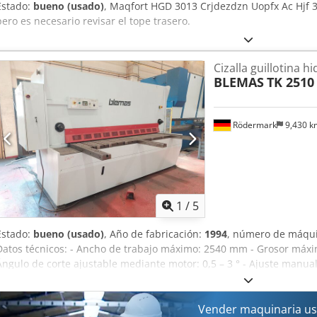
Estado:
bueno (usado)
, Maqfort HGD 3013 Crjdezdzn Uopfx Ac Hjf 
pero es necesario revisar el tope trasero.
Cizalla guillotina hi
BLEMAS
TK 2510
Rödermark
9,430 
1
/
5
Estado:
bueno (usado)
, Año de fabricación:
1994
, número de máqui
Datos técnicos: - Ancho de trabajo máximo: 2540 mm - Grosor máxi
Ángulo de corte ajustable mediante motor: 0,5 – 3 ° - Ajuste manua
prensas hidráulicas: 15 unidades - Tope trasero con control de po
1000 mm - Tope angular delantero - Número de ciclos según el ángul
17 ciclos/min - Accionamiento hidráulico: 400 V / 15 kW - Altura de
Vender maquinaria us