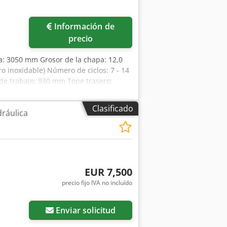
Información de
precio
a: 3050 mm Grosor de la chapa: 12,0
o inoxidable) Número de ciclos: 7 - 14
a de trabajo: 930 mm Tope trasero:
 Peso: 8500 kg Dimensiones (largo x
antenimiento Buen estado / bien
Clasificado
dráulica
 con guía de cremallera - Incluye
ionamiento previo del tope trasero *
 de corte con indicador digital *
ado NC, con husillos de bolas - Ajuste
tección para los dedos en la parte
 - 1 pedal de accionamiento de
EUR 7,500
precio fijo IVA no incluído
Enviar solicitud