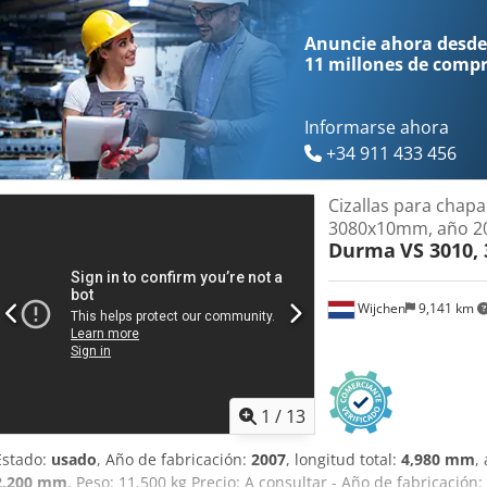
aproximadamente 4100 mm (ancho) x 2030 mm (alto) x 2030 mm (p
7500 kg - Incluye: - Interruptor de pedal eléctrico Codpfxjzruf Ns Ac
Anuncie ahora desde
11 millones de comp
Informarse ahora
+34 911 433 456
Cizallas para chap
3080x10mm, año 2
Durma
VS 3010
Wijchen
9,141 km
1
/
13
Estado:
usado
, Año de fabricación:
2007
, longitud total:
4,980 mm
,
2,200 mm
, Peso: 11.500 kg Precio: A consultar - Año de fabricación