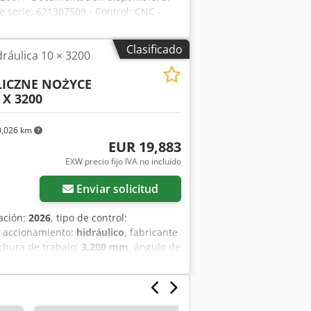
e serie: 621307509 - Control: CNC -
DAC-350 - Tipo de accionamiento:
máximo de chapa [mm]: 10 - Ancho
Clasificado
idráulica 10 × 3200
po de tope: Eléctrico - Dispositivo de
rotección abatible - Ajuste de ángulo:
ICZNE NOŻYCE
sa: Mesa con rodamientos de bolas -
X 3200
- Peso de transporte [kg]: 11500kg -
o indicado es más IVA IVA/Impuesto
ega y recompra posible en cualquier
,026 km
um
EUR 19,883
EXW precio fijo IVA no incluído
Enviar solicitud
cación:
2026
, tipo de control:
e accionamiento:
hidráulico
, fabricante
chura de trabajo:
3,200 mm
, ángulo de
a (min.):
10 r/min
, frecuencia de
de chapa de aluminio (máx.):
10 mm
,
x.):
10 mm
, espesor chapa acero
, altura de la mesa:
800 mm
, ajuste del