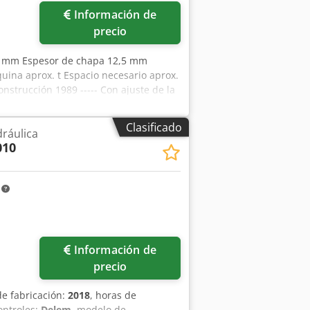
Información de
precio
0 mm Espesor de chapa 12,5 mm
uina aprox. t Espacio necesario aprox.
nstrucción 1989 ----- Con ajuste de la
r Is Ac Hsrf automático para el corte de
vo de transporte y apilado de piezas
Clasificado
dráulica
 Peso, aprox. 19.000 kg Accionamiento
010
 como se ve Pago : estrictamente neto -
m
Información de
precio
de fabricación:
2018
, horas de
ontroles:
Delem
, modelo de