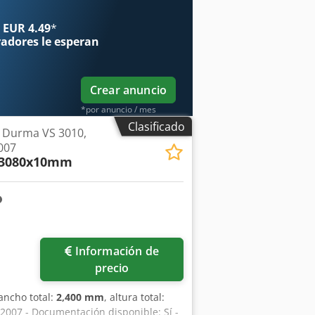
rofundidad) - Peso: aproximadamente
 Herf - Iluminación de la línea de corte
 EUR 4.49
*
radores
le esperan
Crear anuncio
*por anuncio / mes
Clasificado
a Durma VS 3010,
007
, 3080x10mm
Información de
precio
 ancho total:
2,400 mm
, altura total:
: 2007 - Documentación disponible: Sí -