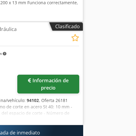
3200 x 13 mm Funciona correctamente,
Clasificado
dráulica
km
Información de
precio
na/vehículo:
94102
, Oferta 26181
mo de corte en acero St 40: 10 mm -
l del espacio de corte - Número de
sicionamiento mediante motor: 10 –
o de corte y la longitud de corte: 7 –
 la mesa: 770 mm - Espacio requerido:
ada de inmediato