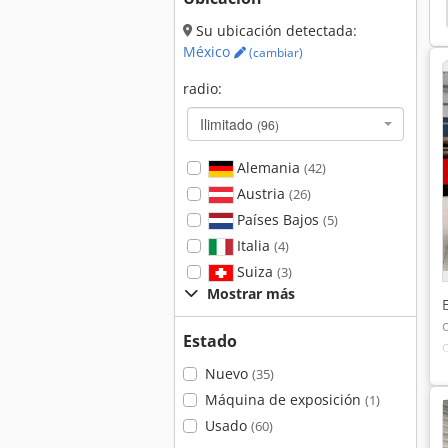
 Guillotina
Cizallas
Cizalla Marmol
Cizalla
Su ubicación detectada:
México
(cambiar)
radio:
Ilimitado
(96)
Alemania
(42)
Austria
(26)
Países Bajos
(5)
Italia
(4)
Suiza
(3)
Mostrar más
Estado
Nuevo
(35)
Máquina de exposición
(1)
Usado
(60)