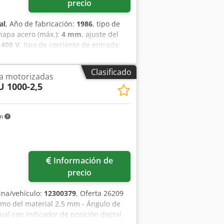
precio
al
, Año de fabricación:
1986
, tipo de
hapa acero (máx.):
4 mm
, ajuste del
:
400 V
, tipo de corriente de entrada:
pie, placa de características
sdpozrp N Asfx Abhea
Clasificado
ina motorizadas
 1000-2,5
km
Información de
precio
na/vehículo:
12300379
, Oferta 26209
mo del material 2,5 mm - Ángulo de
al con indicador de posición digital