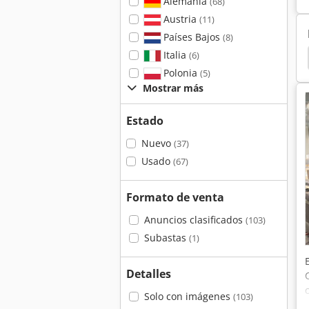
Alemania
(68)
Austria
(11)
Países Bajos
(8)
Italia
(6)
Guillotinas
Guillotina
Cizalla De Guillotina
Polonia
(5)
Mostrar más
Estado
Nuevo
(37)
Usado
(67)
Formato de venta
Anuncios clasificados
(103)
Subastas
(1)
Detalles
Solo con imágenes
(103)