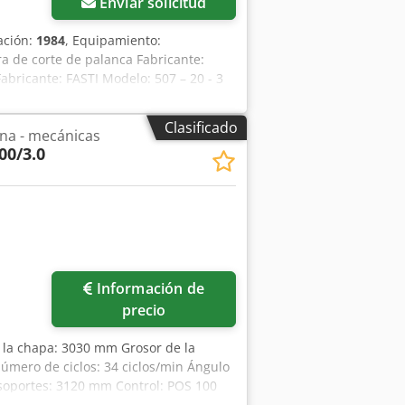
Enviar solicitud
ación:
1984
, Equipamiento:
era de corte de palanca Fabricante:
Fabricante: FASTI Modelo: 507 – 20 - 3
 chapa: 3,00 mm Chjdpfx
65 Potencia del motor: 7,5 kW
Clasificado
tina - mecánicas
 x Alto 1,3 m Peso: 2,1 t
00/3.0
resión del sujeción ajustable - Tope
 - 4 cuchillas de repuesto (2
ntativos. Se puede realizar una
nto.
Información de
precio
 la chapa: 3030 mm Grosor de la
úmero de ciclos: 34 ciclos/min Ángulo
 soportes: 3120 mm Control: POS 100
te 3600 kg Dimensiones (largo x ancho