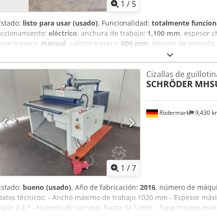
1
/
5
Estado:
listo para usar (usado)
, Funcionalidad:
totalmente funcion
accionamiento:
eléctrico
, anchura de trabajo:
1,100 mm
, espesor c
tope trasero:
manual
, calibre trasero:
600 mm
, tensión de entrada
trifásico
, peso total:
1,200 kg
, Equipamiento:
mando a distancia de 
disponible
, Tijera mecánica en buen estado y funcionamiento. Ch
Cizallas de guillot
SCHRÖDER
MHSU
Rödermark
9,430 
1
/
7
Estado:
bueno (usado)
, Año de fabricación:
2016
, número de máqui
Datos técnicos: - Ancho máximo de trabajo 1020 mm - Espesor máxi
corte 2,4 ° - Número de carreras hasta 34 1/min - Tope trasero manu