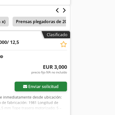
te de material delantero extensible -
edal eléctrico - función de pulsación:
- montado sobre una placa de acero -
equerido aprox. Ancho 2100 x Alto 1150
 x)
Prensas plegadoras de 200-299 t de presión
Clasificado
000/ 12,5
EUR 3,000
precio fijo IVA no incluído
Enviar solicitud
le inmediatamente desde ubicación:
o de fabricación: 1981 Longitud de
2,5 mm Tope trasero motorizado: 5 –
e ubicación