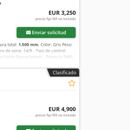
EUR 3,250
precio fijo IVA no incluído
Enviar solicitud
tura total:
1,500 mm
, Color: Gris Peso:
o de serie: 14/9 - Tipo de control:
scilante (Swing-beam) - Potencia [kW]:
 2040 - Velocidad de corte [mm/min]:
 de ángulo: Manual - Dimensiones de
Clasificado
ransporte [kg]: 2050 kg Chedpfx Aozry
A: El precio indicado es más IVA
y recompra posibles en todo momento
EUR 4,900
precio fijo IVA no incluído