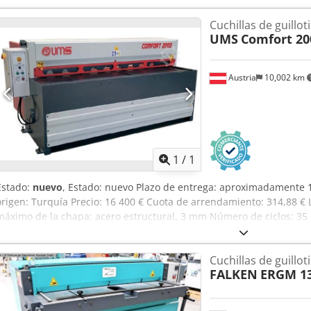
Cuchillas de guillo
UMS
Comfort 20
Austria
10,002 km
Pedir m
1
/
1
Estado:
nuevo
, Estado: nuevo Plazo de entrega: aproximadamente 1
origen: Turquía Precio: 16 400 € Cuota de arrendamiento: 314,88 €
máximo de la chapa: acero estructural, 3 mm Número de ciclos: 35 
trasero: 750 mm Potencia del motor: 3 kW Altura de la mesa: 800
Longitud: 2720 mm Ancho: 1575 mm Altura: 1230 mm Peso: 1900 k
Cuchillas de guillo
robusto chasis de acero soldado para una máxima precisión de cor
FALKEN
ERGM 13
mm, husillos de bolas, control NC. 2 filos de corte en la cuchilla supe
inferior. Tope lateral de 800 mm con escala graduada. 2 brazos de 
Ajuste manual del espacio de corte en la parte delantera. Iluminaci