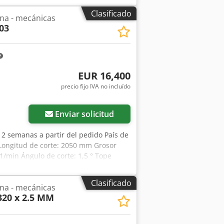
Clasificado
tina - mecánicas
03
EUR 16,400
precio fijo IVA no incluído
ás fotos
Enviar solicitud
2 semanas a partir del pedido País de
 Longitud de corte: 2050 mm Grosor
1/min Ángulo de corte: 1,5 ° Tope
 mm Ancho de la mesa: 520 mm
g Las máquinas cuentan con un
Clasificado
tina - mecánicas
te. Tope trasero motorizado de 750
20 x 2.5 MM
rior y 2 filos de corte en la cuchilla
soporte. Sistema de sujeción mecánica.
ón de la línea de corte. Pedal. Botón de