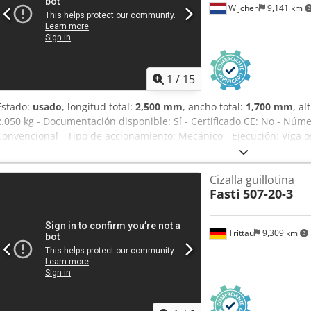
Wijchen
9,141 km
1
/
15
Estado:
usado
, longitud total:
2,500 mm
, ancho total:
1,700 mm
, al
2.050 kg - Documentación disponible: Sí - Certificado CE: No - Númer
Convencional - Tipo de accionamiento: Mecánico - Ejecución: Viga o
5,5 - Espesor máx. de chapa [mm]: 3 - Ancho máx. de trabajo [mm]:
50 - Saliente [mm]: 100 - Profundidad del tope [mm]: 550 - Ajuste
Cizalla guillotina
transporte: 2500 mm x 1700 mm x 1500 mm (L x An x Al) - Peso de t
Fasti
507-20-3
Snsbhsa - Paquetes de transporte [ud.]: 1 Información financiera IV
IVA/Impuesto diferenciado: IVA deducible para empresas Entrega 
para cualquier artículo del sector industrial Lukas van Rossum
Trittau
9,309 km