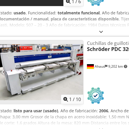
1
/
6
Estado:
usado
, Funcionalidad:
totalmente funcional
, Año de fabric
documentación / manual, placa de características disponible
, Tij
Fasti, Modelo: 507 – 20 - 3 Año de fabricación: 1984 Datos técnicos 
Año de fabricación: 1984 Ancho de la chapa: 2040 mm Grosor de la
Abezpxdqohoa Saliente en el soporte: 100 mm Número de carreras: 
Cuchillas de guillo
Dimensiones: Largo 2,65 x Ancho 1,20 (más 0,8 m de brazos de apoyo)
Schröder
PDC 32
Equipamiento - Tope trasero de 500 mm, ajustable manualmente - P
angular - Brazos de apoyo - Ajuste manual de la separación de corte
superiores / 2 inferiores) - Documentación Todos los datos son orie
Ahaus
9,202 km
demostración en nuestro salón de exposiciones en cualquier mome
1
/
10
Estado:
listo para usar (usado)
, Año de fabricación:
2006
, Ancho de
chapa: 3,00 mm Grosor de la chapa en acero inoxidable: 1,50 mm N
de corte: 1,6 grados Altura de la mesa: 820 mm Distancia entre los
Potencia del motor: 2 x 4,0 kW Peso de la máquina: aproximadamen