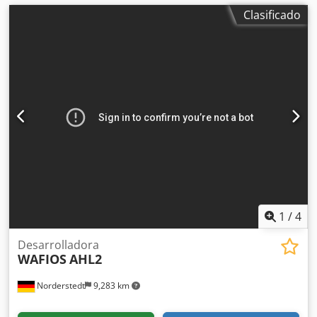
Clasificado
1
/
4
Desarrolladora
WAFIOS
AHL2
Norderstedt
9,283 km