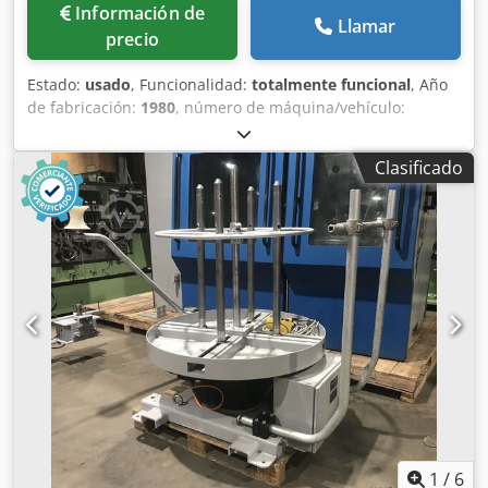
Información de
Llamar
precio
Estado:
usado
, Funcionalidad:
totalmente funcional
, Año
de fabricación:
1980
, número de máquina/vehículo:
D02L/7983
, Oferta No.: D02L/7983 Tipo de maquina:
desarrolladora Info: horizontal Marca: WAFIOS Tipo: AHL2
Clasificado
Ano: 1980 Crodpewi Sx Rjfx Akbof diámetro max. dee rollo:
1000 mm fuerza portante: 150 kg Sitio: Nuestros almacén
1
/
6