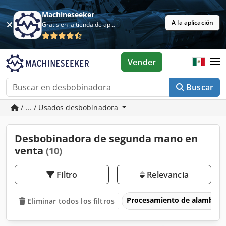
Machineseeker
A la aplicación
Gratis en la tienda de aplicaciones
Vender
Buscar
/ ... / Usados desbobinadora
Desbobinadora de segunda mano en
venta
(10)
Filtro
Relevancia
Procesamiento de alambre
Eliminar todos los filtros