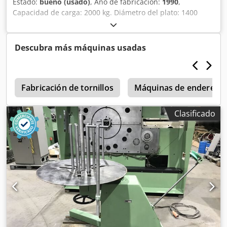
Estado:
bueno (usado)
, Año de fabricación:
1990
,
Capacidad de carga: 2000 kg. Diámetro del plato: 1400
mm. Diámetro exterior máximo del carrete: 1300 mm.
Diámetro interior mínimo del carrete: 400 mm. Crsdeid
Sgmepfx Akbsf Altura máxima del carrete: 800 mm.
Descubra más máquinas usadas
r
Fabricación de tornillos
Máquinas de endereza
Clasificado