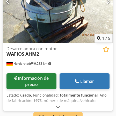
1
/
5
Desarroladora con motor
WAFIOS
AHM2
Norderstedt
9,283 km
Información de
Llamar
precio
Estado:
usado
, Funcionalidad:
totalmente funcional
, Año
de fabricación:
1975
, número de máquina/vehículo:
D02L/7025
, Oferta No.: D02L/7025 Tipo de maquina:
desarroladora con motor Csdpfx Aowi Uakokberf Marca: