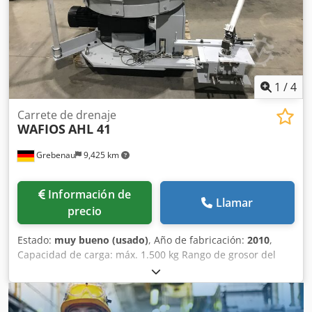
1
/
4
Carrete de drenaje
WAFIOS
AHL 41
Grebenau
9,425 km
Información de
Llamar
precio
Estado:
muy bueno (usado)
, Año de fabricación:
2010
,
Capacidad de carga: máx. 1.500 kg Rango de grosor del
alambre: 0,5 - 8,0 mm Credpfxovck Huj Akbjf Diámetro de
bobina: máx. 1.000 mm Velocidad de giro: 0 - 80 rpm