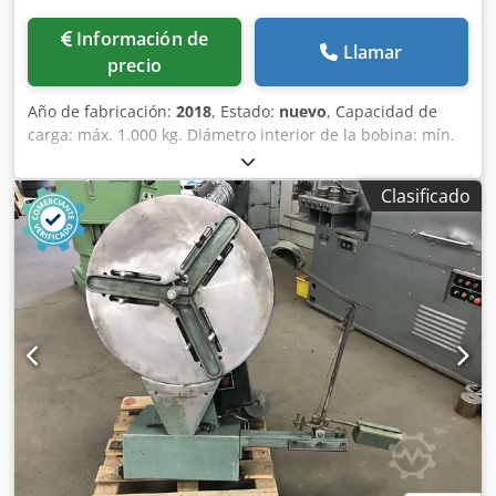
Información de
Llamar
precio
Año de fabricación:
2018
, Estado:
nuevo
, Capacidad de
carga: máx. 1.000 kg. Diámetro interior de la bobina: mín.
400 mm. Diámetro exterior de la bobina: máx. 1.100 mm.
Altura de la bobina: máx. 800 mm. Crjdedx Ryyepfx Akbof
Clasificado