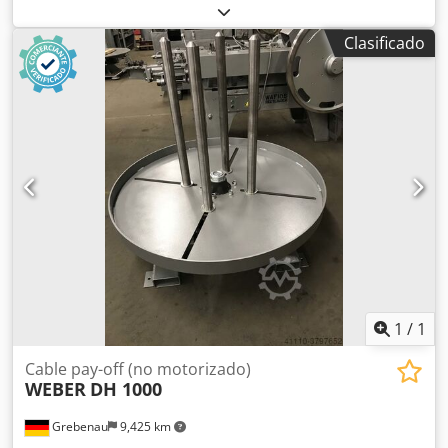
8,0 mm Crodpfxsu S Eqho Akbjf Diámetro de la bobina:
1.300 mm Diámetro exterior de la bobina: máx. 1250 mm
Clasificado
Diámetro interior de la bobina: mín. 320 mm Altura de la
bobina: máx. 1.000 mm Velocidad: 0 - 80 rpm
1
/
1
Cable pay-off (no motorizado)
WEBER
DH 1000
Grebenau
9,425 km