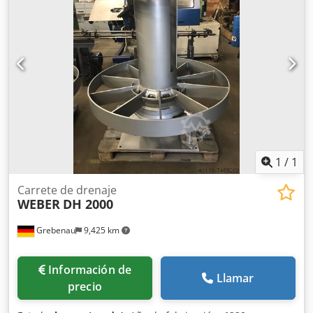
vídeo. Además, nuestro anuncio incluye las fotografías
más representativas y de la mejor calidad posible.
Lamentablemente, no es posible enviar más imágenes.
+++++
1
/
1
Carrete de drenaje
WEBER
DH 2000
Grebenau
9,425 km
Información de
Llamar
precio