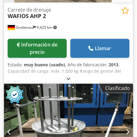
Carrete de drenaje
WAFIOS
AHP 2
Grebenau
9,425 km
Información de
Llamar
precio
Estado:
muy bueno (usado)
, Año de fabricación:
2013
,
Capacidad de carga: máx. 1.500 kg Rango de grosor del
alambre: 0,5 - 8,0 mm Diámetro exterior del rollo: máx.
1.000 mm Diámetro interior del rollo: mín. 300 mm
Clasificado
Cjdpfxsvam Iis Akberf Velocidad de rotación: 0 - 80 rpm