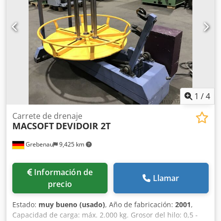
1
/
4
Carrete de drenaje
MACSOFT
DEVIDOIR 2T
Grebenau
9,425 km
Información de
Llamar
precio
Estado:
muy bueno (usado)
, Año de fabricación:
2001
,
Capacidad de carga: máx. 2.000 kg. Grosor del hilo: 0,5 -