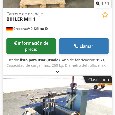
1
/
1
Carrete de drenaje
BIHLER
MH 1
Grebenau
9,425 km
Información de
Llamar
precio
Estado:
listo para usar (usado)
, Año de fabricación:
1971
,
Capacidad de carga: máx. 250 kg. Diámetro del rollo: máx.
650 mm. Crjdodx Rzmopfx Akbef Ancho de la banda: máx.
100 mm.
Clasificado