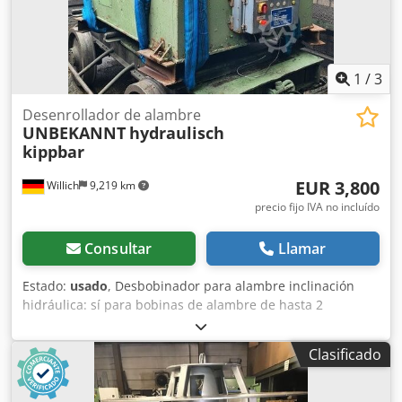
1
/
3
Desenrollador de alambre
UNBEKANNT
hydraulisch
kippbar
EUR 3,800
Willich
9,219 km
precio fijo IVA no incluído
Consultar
Llamar
Estado:
usado
, Desbobinador para alambre inclinación
hidráulica: sí para bobinas de alambre de hasta 2
toneladas año de fabricación: desconocido Crodpfx Aeh
Tafxskbjf completo con sistema hidráulico +++++ Tenga en
Clasificado
cuenta que la máquina se encuentra desmontada y lista
para ser transportada. Por este motivo, no es posible
realizar una demostración en funcionamiento ni grabar un