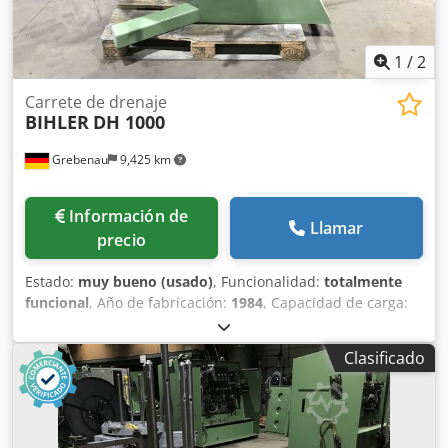
1
/
2
Carrete de drenaje
BIHLER
DH 1000
Grebenau
9,425 km
Información de
Llamar
precio
Estado:
muy bueno (usado)
, Funcionalidad:
totalmente
funcional
, Año de fabricación:
1984
, Capacidad de carga:
máx. 300 kg. Diámetro del plato del tambor: 1.000 mm
Credpfjf S I I Hsx Akbsf Diámetro exterior del collar: máx.
Clasificado
900 mm Diámetro interior del collar: 240 - 560 mm Altura
del collar: máx. 180 mm