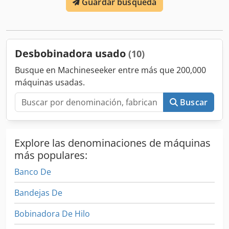
Guardar búsqueda
WAFIOS Tipo: AHM2 Ano: 1975 diámetro max. de rollo: 840
mm fuerza portante: 250 kg Sitio: Nuestros almacén
Desbobinadora usado
(10)
Busque en Machineseeker entre más que 200,000
máquinas usadas.
Buscar
Explore las denominaciones de máquinas
más populares:
Banco De
Bandejas De
Bobinadora De Hilo