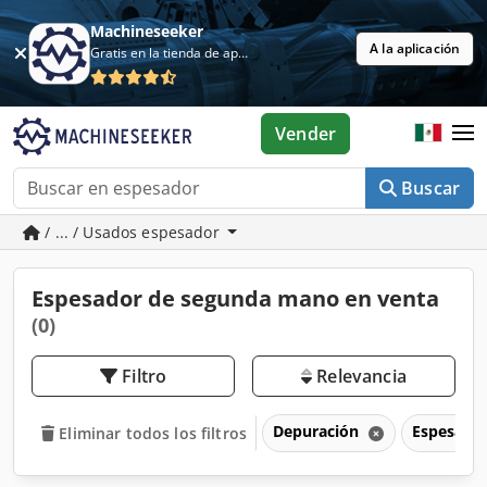
Machineseeker
A la aplicación
Gratis en la tienda de aplicaciones
Vender
Buscar
/ ... / Usados espesador
Espesador de segunda mano en venta
(0)
Filtro
Relevancia
Depuración
Espesado
Eliminar todos los filtros