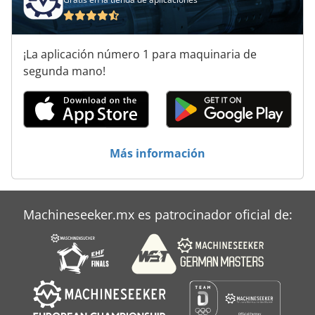
Instrucciones De Programación
Máquina De Trabajo Pesado
¡La aplicación número 1 para maquinaria de
Servicio Pesado
segunda mano!
Transporte De Carga Pesada
Unidad Del Eje De
Más información
Áreas De Aplicación
Machineseeker.mx es patrocinador oficial de: