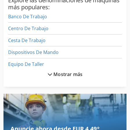
Explore las denominaciones de máquinas
más populares:
Banco De Trabajo
Centro De Trabajo
Cesta De Trabajo
Dispositivos De Mando
Equipo De Taller
Mostrar más
Equipos De Construccion
Equipos De Medición
Espacio De Producción
Estaciones De Servicio
Estación Del Transformador
Anuncie ahora desde EUR 4.49
*