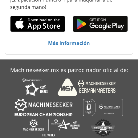
Unidad Del Eje De
segunda mano!
Unidades De Almacenamiento
Vestuario De Trabajo
Más información
Áreas De Aplicación
Machineseeker.mx es patrocinador oficial de: