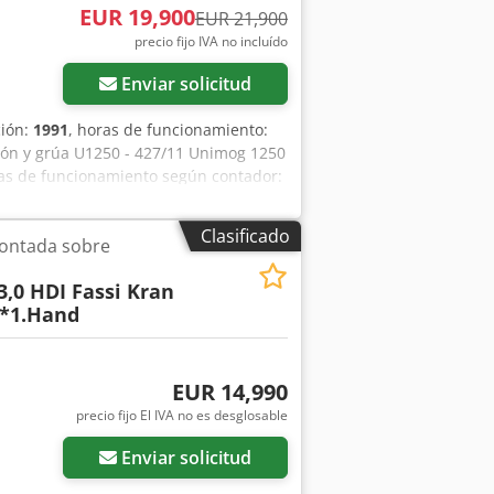
EUR 19,900
EUR 21,900
precio fijo IVA no incluído
Enviar solicitud
ción:
1991
, horas de funcionamiento:
ción y grúa U1250 - 427/11 Unimog 1250
ras de funcionamiento según contador:
125 CV) Caja de cambios de 16
5/80 R 20, profundidad de la banda de
Clasificado
ontada sobre
0 kg (peso reducido), peso en vacío:
 4400 kg, ABS, radio, bloqueo del
3,0 HDI Fassi Kran
hura x altura: 5500 x 2265 x 3400 mm,
g*1.Hand
in funcionamiento debido a la
ro Enganche de bola de 40 mm 2
ra y trasera La transmisión está
ños por óxido en la cabina, ver
EUR 14,990
les a petición. Esta descripción no
precio fijo El IVA no es desglosable
rantiza la exactitud de todos los
Enviar solicitud