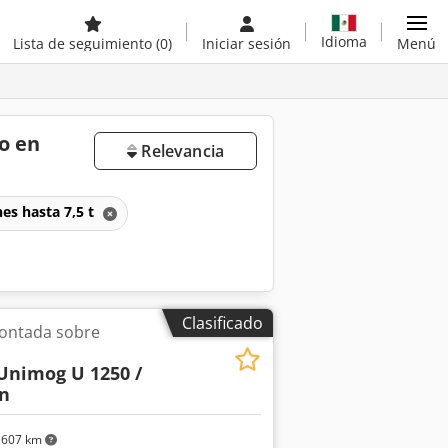
Idioma
Lista de seguimiento
(0)
Iniciar sesión
Menú
o en
Relevancia
es hasta 7,5 t
Clasificado
ontada sobre
Unimog U 1250 /
n
,607 km