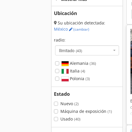
Ubicación
sbenz Atego
Mercedes Benz 1726
Mercedes
Su ubicación detectada:
México
(cambiar)
radio:
Ilimitado
(43)
Alemania
(36)
Italia
(4)
Polonia
(3)
Estado
Nuevo
(2)
Máquina de exposición
(1)
Usado
(40)