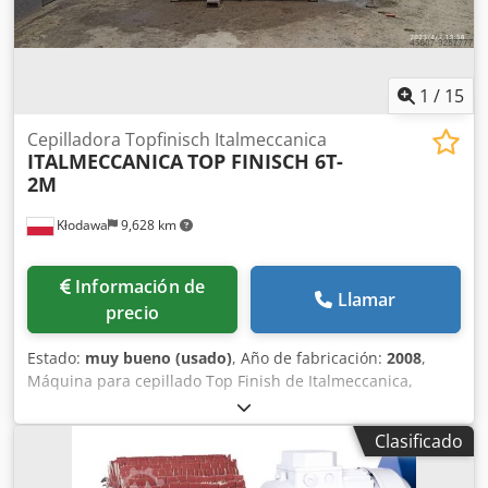
1
/
15
Cepilladora Topfinisch Italmeccanica
ITALMECCANICA
TOP FINISCH 6T-
2M
Kłodawa
9,628 km
Información de
Llamar
precio
Estado:
muy bueno (usado)
, Año de fabricación:
2008
,
Máquina para cepillado Top Finish de Italmeccanica,
modelo TOP FINISH 6T -2M: máquina para cepillado con un
eje horizontal, dos rodillos de borde y dos cabezales
Clasificado
giratorios. Dkjdok Iu Hvjpfx Adisr