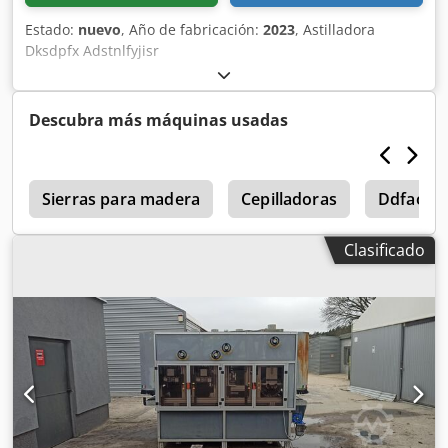
Estado:
nuevo
, Año de fabricación:
2023
, Astilladora
Dksdpfx Adstnlfyjisr
Descubra más máquinas usadas
o
Sierras para madera
Cepilladoras
Ddfao S
Clasificado