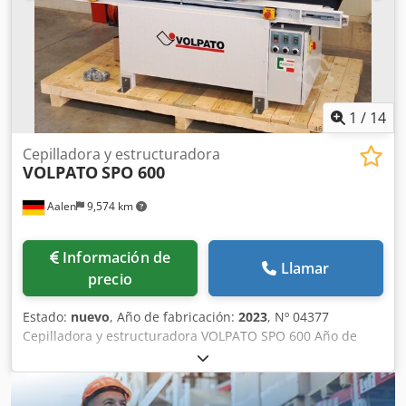
1
/
14
Cepilladora y estructuradora
VOLPATO
SPO 600
Aalen
9,574 km
Información de
Llamar
precio
Estado:
nuevo
, Año de fabricación:
2023
, Nº 04377
Cepilladora y estructuradora VOLPATO SPO 600 Año de
fabricación 2023, nueva, disponibilidad inmediata, made
in Italy VOLPATO construye lijadoras desde hace más de 60
años Ancho de trabajo 600 mm Máquina abierta