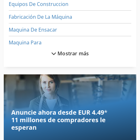
Equipos De Construccion
Fabricación De La Máquina
Maquina De Ensacar
Maquina Para
Mostrar más
Maquinaria De Construccion
Maquinaria De Construcción Vial
Maquinas De Coser Industriales
Maquinas De Embalaje
Máquina De Acabado
Anuncie ahora desde EUR 4.49
*
11 millones de compradores
le
Máquina De Carpintería
esperan
Máquina De Dibujo