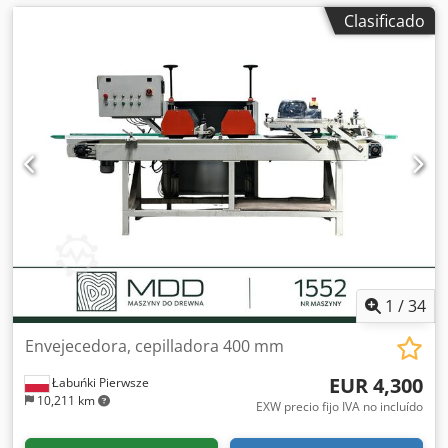
Clasificado
1
/
34
Envejecedora, cepilladora 400 mm
EUR 4,300
Łabuńki Pierwsze
10,211 km
EXW precio fijo IVA no incluído