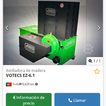
1
/
1
Astilladora de madera
VOTECS
EZ-6.1
Trofa
8,628 km
Información de
Llamar
precio