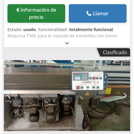
Información de
Llamar
precio
Estado:
usado
, Funcionalidad:
totalmente funcional
,
Máquina T36E para el soplado de bombillas con horno
Codpfx Ahozgbd Ue Uorf Olivotto Industries es la empresa
líder en la producción de máquinas de soplado. La
Clasificado
máquina electrónica de soplado T36E, que incorpora un
control electrónico completo del proceso, representa la
evolución natural de la serie mecánica T y ha sido
desarrollada principalmente para la producción de
bombillas para iluminación en vidrio de cal sodada.
Además, la máquina puede utilizarse para la producción
de pequeños artículos tanto en vidrio de cal sodada como
en vidrio borosilicato. La T36E está equipada con 36
cabezales de soplado y puede funcionar con 36 o 18
cabezales de trabajo.