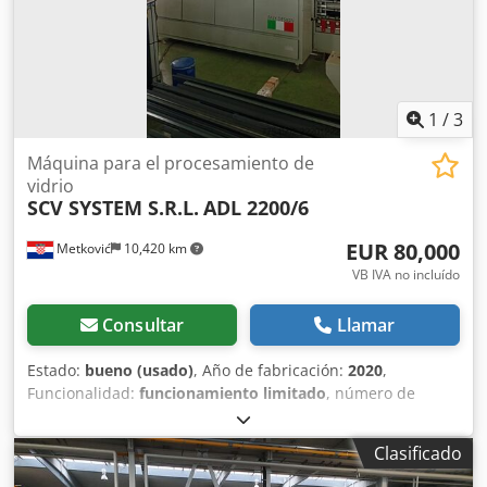
1
/
3
Máquina para el procesamiento de
vidrio
SCV SYSTEM S.R.L.
ADL 2200/6
EUR 80,000
Metković
10,420 km
VB IVA no incluído
Consultar
Llamar
Estado:
bueno (usado)
, Año de fabricación:
2020
,
Funcionalidad:
funcionamiento limitado
, número de
máquina/vehículo:
ADL 2200/6
, altura total:
2,200 mm
,
Línea de producción de vidrio termoaislante y refrigerador
Clasificado
con bombas para la purificación del agua: a) Línea ADL
2200/6 para la producción de vidrio termoaislante. b) BM7,