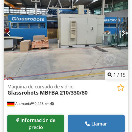
dispensador de butilo de 7 kg. c) TMPB 200, extrusora de
dos componentes. d) F-200, refrigerador. e) PKM, máquina
para cortar perfiles. f) SM 25, máquina para rellenar
perfiles. g) R.T.M., mesa giratoria. h) Purificador de agua.
Cjdpfx Ahszgu Rhe Ujrf
1
/
15
Máquina de curvado de vidrio
Glassrobots
MBFBA 210/330/80
Alemania
9,458 km
Información de
Llamar
precio