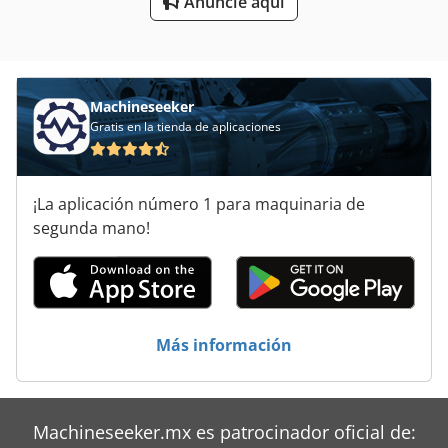
Anuncie aquí
Máquina De Soldadura
Máquina De Soldadura Automática
Máquina De Tallado
Machineseeker
Máquinas De Impresión
Gratis en la tienda de aplicaciones
Máquinas De Producción De La Ventana
¡La aplicación número 1 para maquinaria de
Máquinas Para
segunda mano!
Trituradoras De Vidrio
Más información
Machineseeker.mx es patrocinador oficial de: