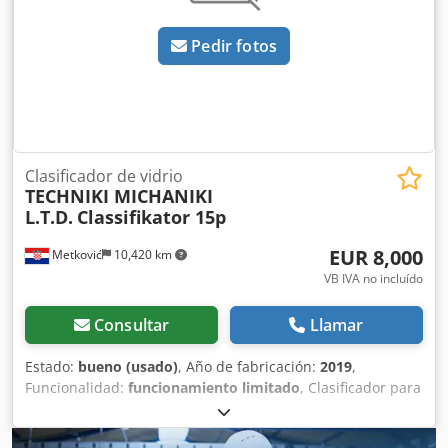
Pedir fotos
Clasificador de vidrio
TECHNIKI MICHANIKI
L.T.D.
Classifikator 15p
EUR 8,000
Metković
10,420 km
VB IVA no incluído
Consultar
Llamar
Estado:
bueno (usado)
, Año de fabricación:
2019
,
Funcionalidad:
funcionamiento limitado
, Clasificador para
la manipulación y clasificación de vidrio. Codpfx
Ahozgvgwo Usrf