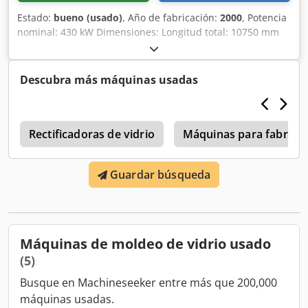
Estado:
bueno (usado)
, Año de fabricación:
2000
, Potencia
nominal: 430 kW Dimensiones: Longitud total: 10750 mm
Anchura: 3400 mm Altura: 3900 mm Crsdpfx Asip T T Hjh
Ujf
Descubra más máquinas usadas
a
Rectificadoras de vidrio
Máquinas para fabricar 
Guardar búsqueda
Máquinas de moldeo de vidrio usado
(5)
Busque en Machineseeker entre más que 200,000
máquinas usadas.