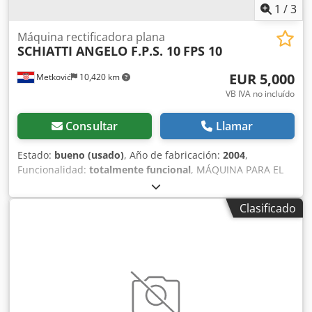
1
/
3
Máquina rectificadora plana
SCHIATTI ANGELO F.P.S. 10
FPS 10
EUR 5,000
Metković
10,420 km
VB IVA no incluído
Consultar
Llamar
Estado:
bueno (usado)
, Año de fabricación:
2004
,
Funcionalidad:
totalmente funcional
, MÁQUINA PARA EL
PULIDO PLANO DE CRISTALES. Codpszgvl Hsfx Ah Uerf
Clasificado