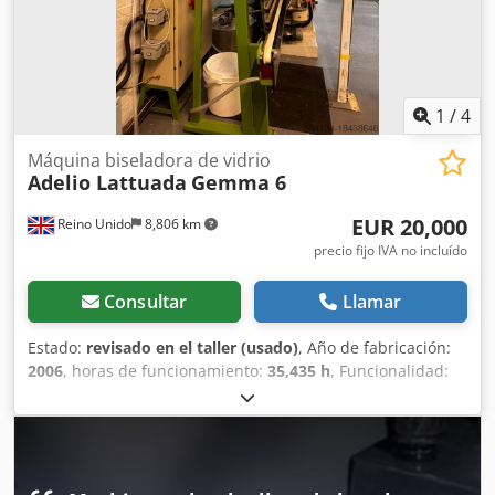
1
/
4
Máquina biseladora de vidrio
Adelio Lattuada
Gemma 6
EUR 20,000
Reino Unido
8,806 km
precio fijo IVA no incluído
Consultar
Llamar
Estado:
revisado en el taller (usado)
, Año de fabricación:
2006
, horas de funcionamiento:
35,435 h
, Funcionalidad:
totalmente funcional
, longitud total:
5,940 mm
, ancho
total:
1,800 mm
, altura total:
2,400 mm
, año de la última
revisión:
2023
, Completamente revisada por el distribuidor
principal con piezas originales en 2023. Apenas se usó y se
cuidó en todo momento. La máquina apenas se usó y está