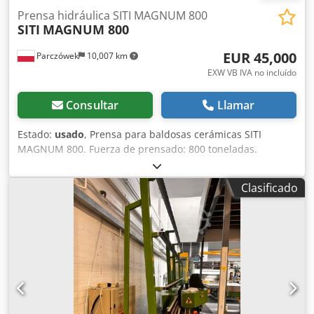
el cumplimiento de las normas medioambientales y de
Prensa hidráulica SITI MAGNUM 800
SITI
MAGNUM 800
seguridad. Dwsdpfx Abozmqlhj Ioa No se realizan ventas a
particulares.
EUR 45,000
Parczówek
10,007 km
EXW VB IVA no incluído
Consultar
Llamar
Estado:
usado
, Prensa para baldosas cerámicas SITI
MAGNUM 800. Fuerza de prensado: 800 toneladas.
Dwodpfsxu N H Hex Ab Ija
Clasificado