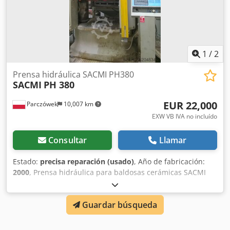
1
/
2
Prensa hidráulica SACMI PH380
SACMI
PH 380
EUR 22,000
Parczówek
10,007 km
EXW VB IVA no incluído
Consultar
Llamar
Estado:
precisa reparación (usado)
, Año de fabricación:
2000
, Prensa hidráulica para baldosas cerámicas SACMI
PH380, el equipo tiene el sistema de control incompleto.
Dedoxvdnbjpfx Ab Iowa
Guardar búsqueda