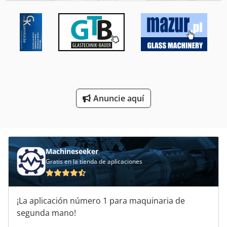
Prensa De Presión
Prensa De Soldadura
Prensa De Taller
Prensa Del Metal
Prensa Manual
Anuncie aquí
Prensa Neumatica
Prensas De Estampado
Machineseeker
Prensas Hidraulicas
Gratis en la tienda de aplicaciones
Prensas Neumaticas
Ver Prensa
¡La aplicación número 1 para maquinaria de
segunda mano!