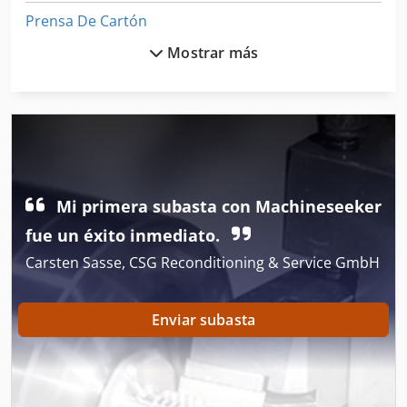
Prensa De Cartón
Mostrar más
Prensa De Cuerpo
Prensa De Doble Impresión
Prensa De Estampado
Prensa De Extrusión
Mi primera subasta con Machineseeker
Prensa De Forja
fue un éxito inmediato.
Prensa De La Bola
Carsten Sasse, CSG Reconditioning & Service GmbH
Prensa De La Película
Prensa De Membrana
Enviar subasta
Prensa De Mesa
Prensa De Papel