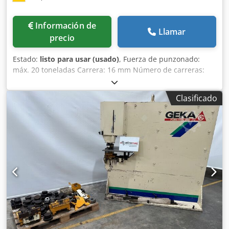
Información de
Llamar
precio
Estado:
listo para usar (usado)
, Fuerza de punzonado:
máx. 20 toneladas Carrera: 16 mm Número de carreras:
200, 300, 400, 600 1/min Potencia del motor: 4 kW Áreas de
trabajo: transversal (eje x): 1.000 mm longitudinal (eje y):
Clasificado
500 mm Área de trabajo máx.: 500 x 1.000 mm Superficie
de la mesa: 875 x 1.600 mm (sin voladizo) Dwodpfx
Aoiknyhop Ioa Peso: aprox. 4.500 kg Rendimiento: ver hoja
de datos en la foto Gran variedad de unidades de
punzonado como accesorios para la máquina La máquina
aún está conectada a la corriente y se puede inspeccionar
en las instalaciones del vendedor.