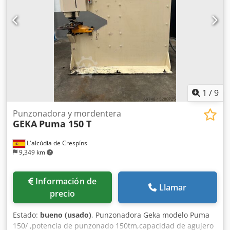
1
/
9
Punzonadora y mordentera
GEKA
Puma 150 T
L'alcúdia de Crespíns
9,349 km
Información de
Llamar
precio
Estado:
bueno (usado)
, Punzonadora Geka modelo Puma
150/ ,potencia de punzonado 150tm,capacidad de agujero