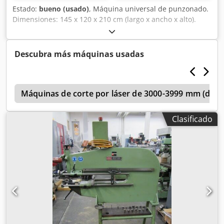
Estado:
bueno (usado)
, Máquina universal de punzonado.
Dimensiones: 145 x 120 x 210 cm (largo x ancho x alto).
Dwjdpfx Aeiki Dbep Isa
Descubra más máquinas usadas
f
Máquinas de corte por láser de 3000-3999 mm (direc
Clasificado