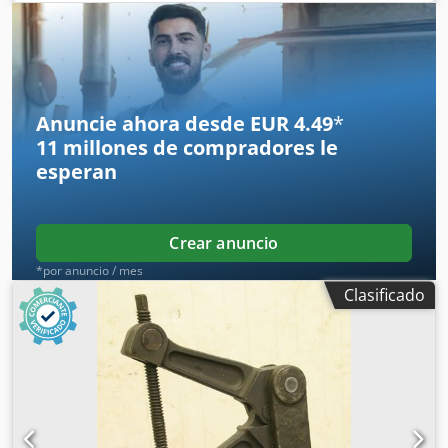
Anuncie ahora desde EUR 4.49
*
11 millones de compradores
le
esperan
Crear anuncio
*por anuncio / mes
Clasificado