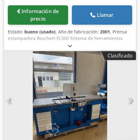
Información de
Llamar
precio
Estado:
bueno (usado)
, Año de fabricación:
2001
, Prensa
estampadora Boschert EL300 Sistema de herramientas
AMADA hasta la estación de herramientas D, diámetro 88,9
mm Nuevos adaptadores de herramientas para las
Clasificado
estaciones A/B/C Fuerza de estampado: 280 kN (28
toneladas) Alcance del brazo de estampado: 350 mm Guía
lateral de 500 mm a la derecha/izquierda Dwodpfx
Apednny Re Ioa Guía de profundidad con indicador digital
Guías laterales nuevas Peso total: 2300 kg