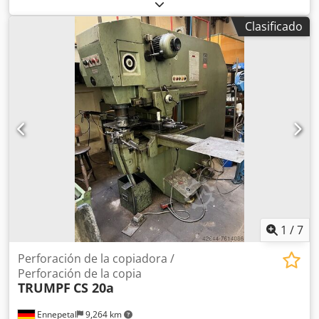
2,090 mm
, espesor chapa acero (máx.):
3 mm
, rango de
trabajo:
960 mm
, peso total:
1,200 kg
, Copiadora
Clasificado
punzonadora PIONIER K 1200/6, capacidad para acero 6
mm, punzonado circular hasta Ø 500 mm, profundidad de
garganta 1220 mm, altura de garganta 200 mm, longitud
de trabajo 960 mm, motor 1,3 / 2,2 kW, carrera 10 mm,
dimensiones 2090x1400x1800 mm, peso 1200 kg, manual
de instrucciones Dsdpfx Aoyq Savsp Ijwa
1
/
7
Perforación de la copiadora /
Perforación de la copia
TRUMPF
CS 20a
Ennepetal
9,264 km