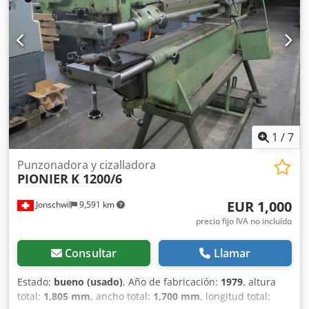
dimensiones 1400x800x1750 mm, peso 400 kg Dodpsyq Sc
Djfx Ap Iowa
1
/
7
Punzonadora y cizalladora
PIONIER
K 1200/6
EUR 1,000
Jonschwil
9,591 km
precio fijo IVA no incluído
Consultar
Llamar
Estado:
bueno (usado)
, Año de fabricación:
1979
, altura
total:
1,805 mm
, ancho total:
1,700 mm
, longitud total: