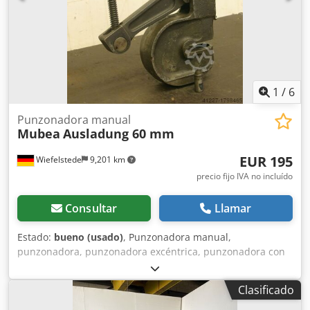
1
/
6
Punzonadora manual
Mubea
Ausladung 60 mm
EUR 195
Wiefelstede
9,201 km
precio fijo IVA no incluído
Consultar
Llamar
Estado:
bueno (usado)
, Punzonadora manual,
punzonadora, punzonadora excéntrica, punzonadora con
palanca manual, punzonadora de husillo. -Alojamiento del
punzón: Ø 22 mm -Alojamiento de la matriz: Ø 40 mm -
Clasificado
Dimensiones: 310/400/A 50 mm Dwodpfx Aob A Rmbjp Ija -
Peso: 26 kg