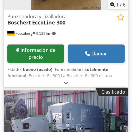
1
/
6
Punzonadora y cizalladora
Boschert
EccoLine 300
Küssaberg
9,529 km
Información de
Llamar
precio
Estado:
bueno (usado)
, Funcionalidad:
totalmente
funcional
, Boschert EL 300 La Boschert EL 300 es una
punzonadora manual con una fuerza de punzonado de 28
toneladas. Equipada con un sistema de sujeción de
Clasificado
herramientas Trumpf, permite instalar matrices hasta la
clase III (círculo envolvente de 105 mm). Ofrece la
posibilidad de funcionamiento con recorrido continuo,
recorrido único y funcionamiento intermitente. Además
del pedal estándar, el recorrido de punzonado también
puede activarse mediante un mando de doble mano, lo
cual es especialmente útil para piezas en las que el