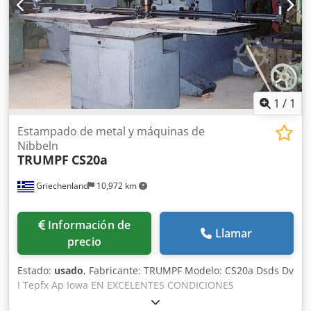
protector de plexiglás debe permanecer en la parte
superior (por ejemplo, escuadras en L), permitiendo así
trabajar con el mando de doble mano. Los cajones
integrados son ideales para guardar las herramientas de
punzonado y los accesorios. Dsdpfsznu H Sjx Ap Iewa Su
fácil manejo y el rápido cambio de herramientas hacen
que esta máquina sea accesible para todos.
1
/
1
Estampado de metal y máquinas de
Nibbeln
TRUMPF
CS20a
Griechenland
10,972 km
Información de
Llamar
precio
Estado:
usado
, Fabricante: TRUMPF Modelo: CS20a Dsds Dv
I Tepfx Ap Iowa EN EXCELENTES CONDICIONES