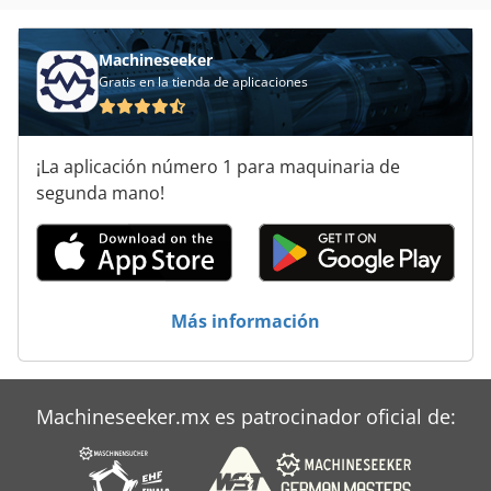
Máquinas Para
Áreas De Aplicación
Machineseeker
Gratis en la tienda de aplicaciones
¡La aplicación número 1 para maquinaria de
segunda mano!
Más información
Machineseeker.mx es patrocinador oficial de: