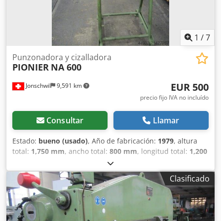
1
/
7
Punzonadora y cizalladora
PIONIER
NA 600
EUR 500
Jonschwil
9,591 km
precio fijo IVA no incluído
Consultar
Llamar
Estado:
bueno (usado)
, Año de fabricación:
1979
, altura
total:
1,750 mm
, ancho total:
800 mm
, longitud total:
1,200
mm
, espesor chapa acero (máx.):
3 mm
, rango de trabajo:
960 mm
, peso total:
750 kg
, potencia:
0.37 kW (0.50 CV)
,
Clasificado
Máquina copiadora de punzonado PIONIER KNA 600,
capacidad para acero 3 mm, punzonado circular hasta Ø
1000 mm, profundidad de garganta 600 mm, altura de
garganta 90 mm, motor de 0,3 kW, carrera 0-12 mm,