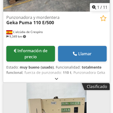
1
/
11
Punzonadora y mordentera
Geka
Puma 110 E/500
L'alcúdia de Crespíns
9,349 km
Información de
Llamar
precio
Estado:
muy bueno (usado)
, Funcionalidad:
totalmente
funcional
, fuerza de punzonado:
110 t
, Punzonadora Geka
modelo Puma 110/E-500 ,potencia de punzonado
110tm,capacidad de agujero diametro 40 x20,escote
Clasificado
500mm, en buen estado y muy equipada Dwodjvdkpropfx
Ap Ioa