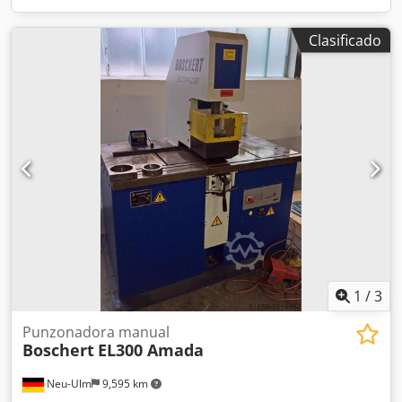
Clasificado
1
/
3
Punzonadora manual
Boschert
EL300 Amada
Neu-Ulm
9,595 km