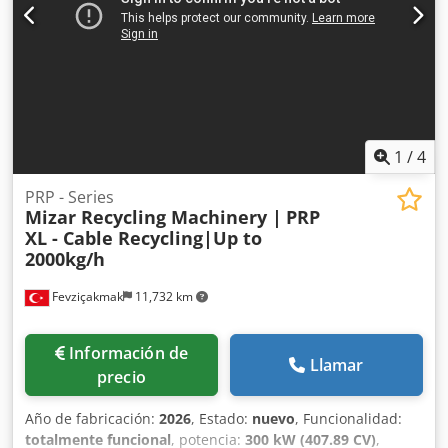
1
/
4
PRP - Series
Mizar Recycling Machinery |
PRP
XL - Cable Recycling|Up to
2000kg/h
Fevziçakmak
11,732 km
Información de
Llamar
precio
Año de fabricación:
2026
, Estado:
nuevo
, Funcionalidad:
totalmente funcional
, potencia:
300 kW (407.89 CV)
,