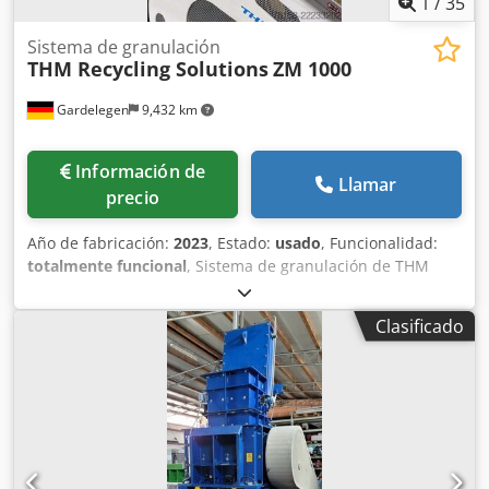
1
/
35
Sistema de granulación
THM Recycling Solutions
ZM 1000
Gardelegen
9,432 km
Información de
Llamar
precio
Año de fabricación:
2023
, Estado:
usado
, Funcionalidad:
totalmente funcional
, Sistema de granulación de THM
Recycling Solutions Sistema de trituración, granulación y
lavado de plásticos que incluye: Codpfx Aozhudwonqerf
Clasificado
Unidad de granulación de THM Recycling Solutions con:
Transportador de banda de entrada THM FR300/235/215-
25-7500 (2024) Granulador THM ZM 1000 (2023)
Transportador de banda de salida THM FR300/235/215-25-
7500 (2024) Unidad hidráulica HAG HA-SNP-P-20-14-0-7.5,
12 bares Sistema de corte tipo guillotina Pierret con:
Máquina de corte tipo guillotina Pierret G35RI Máquina de