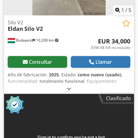
1
/
5
Silo V2
Eldan
Silo V2
EUR 34,000
Budapest
10,208 km
EXW VB IVA no incluído
Consultar
Llamar
Año de fabricación:
2025
, Estado:
como nuevo (usado)
,
Funcionalidad:
totalmente funcional
, Equipamiento:
Marcado CE
, El silo V2 se ubica con mayor frecuencia entre
el triturador inicial y el granulador. Regula el caudal de
Clasificado
salida del triturador inicial y lo adapta a la velocidad de
alimentación del granulador. Está equipado con un silo
con base vibratoria para controlar la velocidad de
alimentación. Volumen: 2 m3. Crodpfx Aezn Ul Isnqjf
Consulte las especificaciones en el documento adjunto.