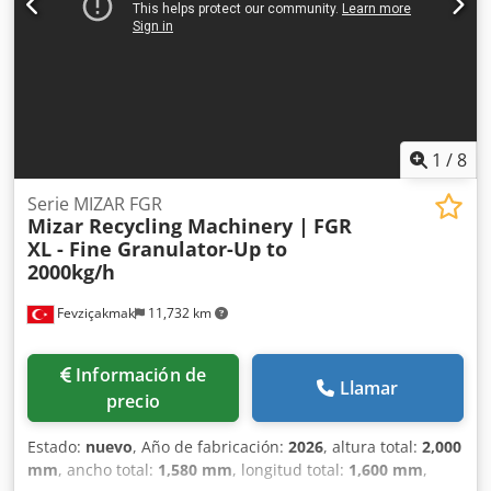
1
/
8
Serie MIZAR FGR
Mizar Recycling Machinery |
FGR
XL - Fine Granulator-Up to
2000kg/h
Fevziçakmak
11,732 km
Información de
Llamar
precio
Estado:
nuevo
, Año de fabricación:
2026
, altura total:
2,000
mm
, ancho total:
1,580 mm
, longitud total:
1,600 mm
,