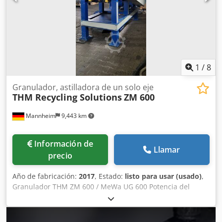
corte tipo guillotina Pierret G28RI 2 transportadores de
banda para la alimentación y descarga.
1
/
8
Granulador, astilladora de un solo eje
THM Recycling Solutions
ZM 600
Mannheim
9,443 km
Información de
Llamar
precio
Año de fabricación:
2017
, Estado:
listo para usar (usado)
,
Granulador THM ZM 600 / MeWa UG 600 Potencia del
motor: 55 kW Longitud del rotor: 600 mm Diámetro del
rotor: aproximadamente 480 mm Número de cuchillas: 18
cuchillas de rotor y 3 cuchillas de estator Velocidad de