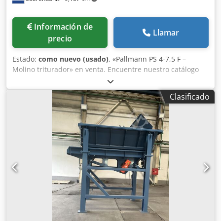
Información de
Llamar
precio
Estado:
como nuevo (usado)
, «Pallmann PS 4-7,5 F –
Molino triturador» en venta. Encuentre nuestro catálogo
completo en nuestra página web. Fabricante: Pallmann
Csdpfxjglvv Us Anqerf Modelo: PS 4 – 7,5 F N.º de serie:
Clasificado
2264036 Con motor de 75 kW. Con estructura. El molino
triturador será revisado, arenado y pintado.