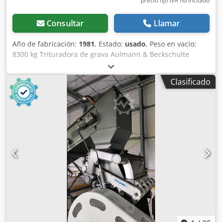
precio fijo IVA no incluído
Consultar
Llamar
Año de fabricación:
1981
, Estado:
usado
, Peso en vacío:
8300 kg Trituradora de grava Aulmann & Beckschulte
Credpfx Ajzry T Esnqef Modelo: UF 400x1000 Año de
fabricación: 1981 Dimensiones: 4700 mm x 1600 mm x
Clasificado
2800 mm (largo x ancho x alto) Abertura de alimentación:
600 mm x 430 mm Motor: 50 Hz 420 V 55 kW 95 A Será
desmontada por nosotros. - Año de fabricación: 1981 -
Documentación disponible: No - Certificado CE: No - Peso
de transporte [kg]: 8300 kg Información financiera IVA: El
precio indicado no incluye el IVA. IVA/Régimen de recargo
del IVA: IVA deducible para empresas. Entrega y
aceptación de equipos usados disponibles en cualquier
momento para todos los productos del sector industrial.
Lukas van Rossum