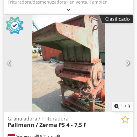
Trituradora/desmenuzadora» en venta. También
gestión de residuos. GAMA DE MODELOS Y
ofrecemos diversos modelos de otros fabricantes, como
ESPECIFICACIONES TÉCNICAS • FGR S: Capacidad: Hasta
Pallmann y Lindner. Consulte nuestro catálogo completo
400 kg/h | Potencia total: 15 kW | Rotor: 350x400 mm |
Clasificado
en nuestra página web. Fabricante: Herbold Modelo:
Cuchillas (R+S): 7+2 • FGR M: Capacidad: Hasta 800 kg/h |
600/1000 Equipado con motor de 55 kW. Codeggfkbepfx
Potencia total: 30 kW | Rotor: 350x800 mm | Cuchillas
Anqerf
(R+S): 14+4 • FGR L: Capacidad: Hasta 1.300 kg/h | Potencia
total: 45 kW | Rotor: 350x1200 mm | Cuchillas (R+S): 21+6 •
FGR XL: Capacidad: Hasta 2.000 kg/h | Potencia total: 75 kW
| Rotor: 350x1600 mm | Cuchillas (R+S): 28+8 ¿Listo para
mejorar sus capacidades de reciclaje industrial con una
granulación de alto rendimiento? Contáctenos para una
cotización personalizada, dibujos técnicos detallados o
para organizar una prueba de rendimiento. Mizar
Recycling Machinery
1
/
3
Granuladora / Trituradora
Pallmann / Zerma
PS 4 - 7,5 F
Soerendonk
9,157 km