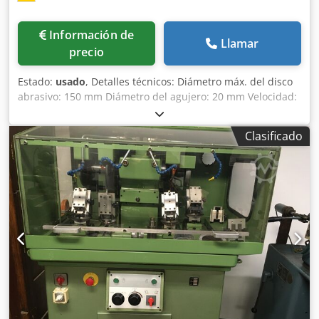
Información de
Llamar
precio
Estado:
usado
, Detalles técnicos: Diámetro máx. del disco
abrasivo: 150 mm Diámetro del agujero: 20 mm Velocidad:
3000 rpm Número de estaciones: 2 piezas Potencia total
necesaria: 250 vatios Peso: 30 kg Espacio necesario aprox.:
Clasificado
L:0,56xAn:0,46xAl:1,15 m Dkjdpfx Asu Ngtnsf Tsr Datos
técnicos: - Motor AEG 150/250A-50Hz, 220/380V, enchufe
de conexión CEE 16 equipamiento: - con bajo encimera *