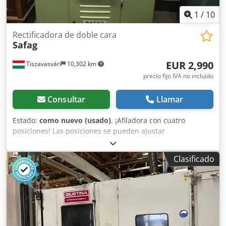
1
/
10
Rectificadora de doble cara
Safag
EUR 2,990
Tiszavasvári
10,302 km
precio fijo IVA no incluído
Consultar
Llamar
Estado:
como nuevo (usado)
, ¡Afiladora con cuatro
posiciones! Las posiciones se pueden ajustar
individualmente. Dkodpfx Aozfyxhsf Tor Normalmente, se
utiliza para afilar herramientas de corte, como cuchillas
Clasificado
para tornos. La torreta se mueve hacia adelante y hacia
atrás mediante un sistema hidráulico. ¡Es una máquina
muy precisa, sencilla y rápida! Se puede probar en las
instalaciones.