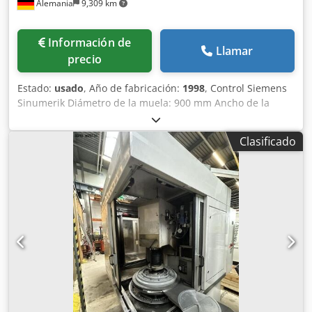
Alemania
9,309 km
Información de
Llamar
precio
Estado:
usado
, Año de fabricación:
1998
, Control Siemens
Sinumerik Diámetro de la muela: 900 mm Ancho de la
muela: 20-80 mm Dsdpoxuv Udofx Af Tskr Según nuestra
evaluación, la máquina se encuentra en buen estado
Clasificado
usado. Hay 2 máquinas disponibles. Los accesorios,
herramientas y dispositivos de sujeción mostrados sólo
forman parte del suministro si así se indica en la
información adicional. ¡Reservado el derecho a cambios y
errores en los datos técnicos e información, así como la
venta previa!