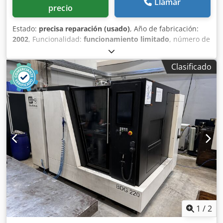
Llamar
precio
Estado:
precisa reparación (usado)
, Año de fabricación:
2002
, Funcionalidad:
funcionamiento limitado
, número de
máquina/vehículo:
2053
, En venta se encuentra una
rectificadora plana de discos usada DDS 750 XR, año de
Clasificado
fabricación 2002. El ordenador de medición automática
Diskus IONIOC está defectuoso, por lo demás la máquina
está operativa. Es posible una inspección bajo tensión en
la ubicación en Remscheid. Dsdpjza Thtsfx Af Tokr
1
/
2