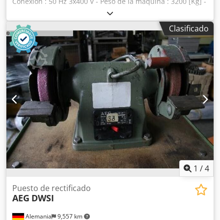
Conexión : 50 Hz 3x400 V - Peso de la máquina : 3200 [Kg] -
Horas en tensión : 99 287 [h] - Diametro de la muela : 700
[mm] - Altura de la muela : 200 [mm] - Altura máxima de la
Clasificado
pieza a mecanizar : 100 [mm] Djdpjw Ulnbofx Af Tokr
EQUIPAMIENTO - Aspiración : 1 - Recipiente de riego : 1 -
Grupo hidralico : 1 - Utillaje : 1 - Chapa de retención : 1
1
/
4
Puesto de rectificado
AEG
DWSI
Alemania
9,557 km