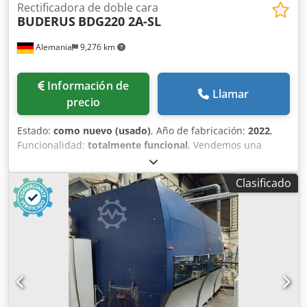
Rectificadora de doble cara
BUDERUS
BDG220 2A-SL
Alemania
9,276 km
Información de
Llamar
precio
Estado:
como nuevo (usado)
, Año de fabricación:
2022
,
Funcionalidad:
totalmente funcional
, Vendemos una
máquina rectificadora de discos de freno BUDERUS, poco
utilizada, completamente funcional y equipada de manera
Clasificado
excelente. La máquina está actualmente en producción y
puede demostrarse bajo tensión. Rectificadora de discos
de freno Buderus, tipo BDG220 2A SL Datos técnicos: -
Diámetro máximo de la pieza: 440 mm - Altura máxima de
la pieza: 150 mm - Diámetro máximo de giro sobre mesa:
500 mm - Velocidades del husillo de la pieza,
programables por CNC: 0 – 1.000 rpm Dkjdpjy Drh Uefx Af
Ter Construcción de la máquina: husillos de rectificado
plano sobre ejes de avance verticales, montados sobre un