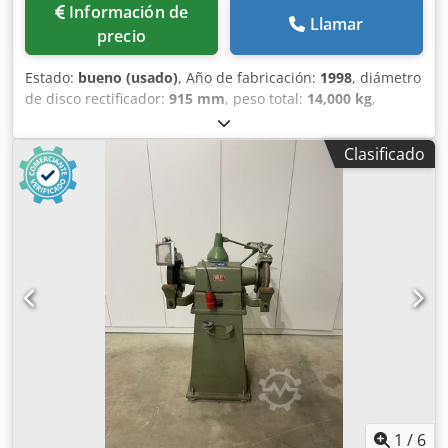
Información de
Llamar
precio
Estado:
bueno (usado)
, Año de fabricación:
1998
, diámetro
de disco rectificador:
915 mm
, peso total:
14,000 kg
,
Rectificadora GIUSTINA R242 para rectificar rodamientos
grandes (hasta 800mm). Todas las acciones de la máquina
Clasificado
son controladas por Bosch Control. Además de controlar el
proceso de rectificado de piezas, los programas NC son
también una guía para el operario para la puesta a punto
de la máquina y una fuente de información sobre el
desgaste de las muelas, lo que permite al operario
comprobar las muelas sin abrir el capó. Equipada con:
Control CNC de Bosch Especificaciones: Eje de rotación de
la muela: Horizontal Tamaño de la muela (OD): 915 mm
Tamaño de la muela, ancho útil: 65 mm Tamaño de la
muela, velocidad periférica: 30 ms Motores de husillo: 75
kw Dkjdpfx Ajrtr D Iof Tjr Avance de rectificado: 0.1 - 1000
mm/min Tipo de husillo: Fresa móvil Rodamientos de
husillo de contacto angular (precisión): ABEC-7 (ISO4)
Precisión de la posición del carro: 0,001 mm Caudal de
1
/
6