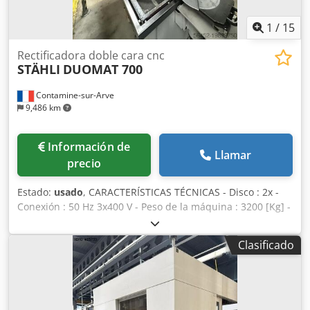
1
/
15
Rectificadora doble cara cnc
STÄHLI
DUOMAT 700
Contamine-sur-Arve
9,486 km
Información de
Llamar
precio
Estado:
usado
, CARACTERÍSTICAS TÉCNICAS - Disco : 2x -
Conexión : 50 Hz 3x400 V - Peso de la máquina : 3200 [Kg] -
Horas en tensión : 94 787 [h] - Diametro de la muela : 700
[mm] Dkedpfow Ulnhox Af Tor - Altura de la muela : 200
Clasificado
[mm] - Altura máxima de la pieza a mecanizar : 100 [mm]