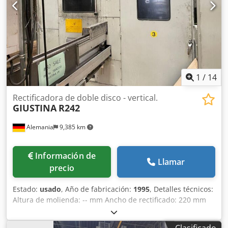
1
/
14
Rectificadora de doble disco - vertical.
GIUSTINA
R242
Alemania
9,385 km
Información de
Llamar
precio
Estado:
usado
, Año de fabricación:
1995
, Detalles técnicos:
Altura de molienda: -- mm Ancho de rectificado: 220 mm
Diámetro de la muela abrasiva: 762 mm Necesidad total de
potencia: 90 kW Peso aproximado de la máquina: 13 t