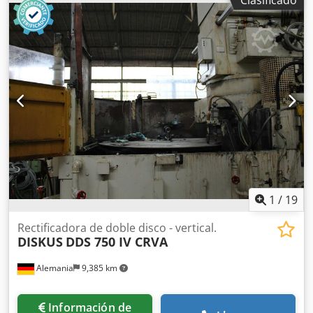
Clasificado
LA GAMA FLOTT. ¡SOLICITE UN PRESUPUESTO!
1
/
19
Rectificadora de doble disco - vertical.
DISKUS
DDS 750 IV CRVA
Alemania
9,385 km
Información de