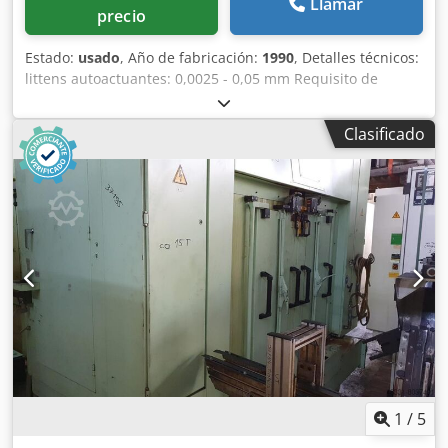
Llamar
precio
Estado:
usado
, Año de fabricación:
1990
, Detalles técnicos:
littens autoactuantes: 0,0025 - 0,05 mm Requisito de
potencia total: 100 kW Distancia de ajuste del carro del
husillo abrasivo: 150 mm Peso de la máquina aprox.: 17 t
Clasificado
Accionamiento del husillo rectificador: 2 x 37 kW Ancho de
molienda: 30-150 mm Velocidad circunferencial: 34 m/seg.
Velocidad de la pieza: 60 - 300 mm/seg. Dodpfsvnmnrjx Af
Tekr Altura de rectificado: 70 mm Diámetro de la muela:
750 mm Herramienta abrasiva: 750 x 75 x 350 mm
Velocidad de la muela: 870 rpm. Diámetro de la pieza -
máx.: 250 mm
1
/
5