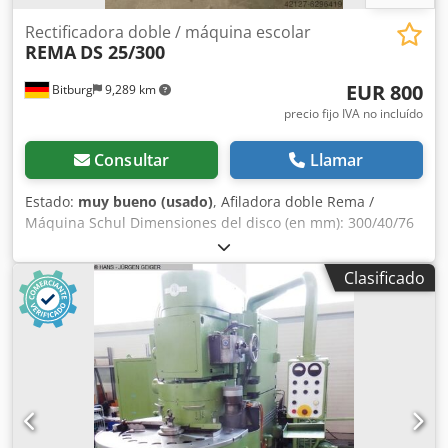
refrigerante: 600 l/min Capacidad de Trabajo (Aprox)
Rotativo: 20 -200 Dia. pulg.
Rectificadora doble / máquina escolar
REMA
DS 25/300
EUR 800
Bitburg
9,289 km
precio fijo IVA no incluído
Consultar
Llamar
Estado:
muy bueno (usado)
, Afiladora doble Rema /
Máquina Schul Dimensiones del disco (en mm): 300/40/76
Potencia (en kW): 1,8 Velocidad de rotación (rpm): 1450
Voltaje: 380 V Lámpara Dkodpfxehaf Ndo Af Ter Protectores
Clasificado
Ubicación: Disponible en el almacén 54634 Bitburg -
Disponible inmediatamente -