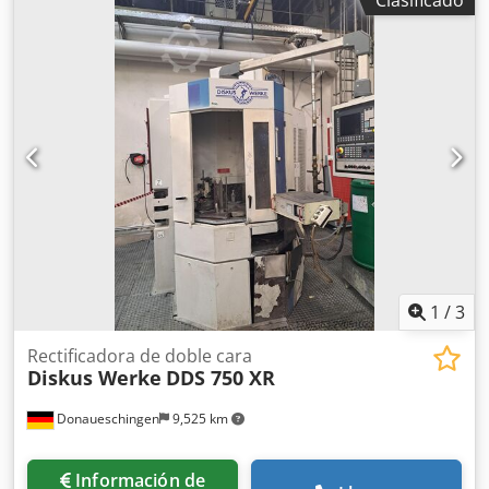
Clasificado
Accionamiento del husillo: Husillo de rectificado 1: 37 kW
Accionamiento del husillo: Husillo de rectificado 2: 37 kW
Rectificadora para el pre-rectificado de bielas Con 2
motores de husillo de repuesto * Dsdpfx Ajwi Nh Nef Tekr
1
/
3
Rectificadora de doble cara
Diskus Werke
DDS 750 XR
Donaueschingen
9,525 km
Información de