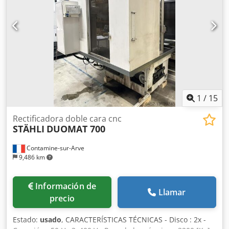
1
/
15
Rectificadora doble cara cnc
STÄHLI
DUOMAT 700
Contamine-sur-Arve
9,486 km
Información de
Llamar
precio
Estado:
usado
, CARACTERÍSTICAS TÉCNICAS - Disco : 2x -