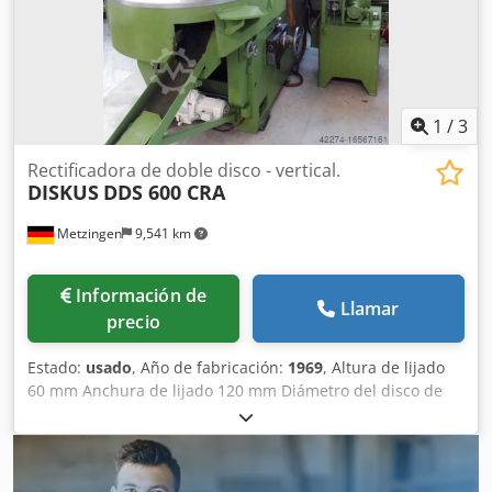
1
/
3
Rectificadora de doble disco - vertical.
DISKUS
DDS 600 CRA
Metzingen
9,541 km
Información de
Llamar
precio
Estado:
usado
, Año de fabricación:
1969
, Altura de lijado
60 mm Anchura de lijado 120 mm Diámetro del disco de
lijado 600 mm Longitud de lijado mm Altura de la pieza 60
mm Potencia total necesaria 50 kW Peso de la máquina
aprox. 7000 kg Espacio necesario aprox. m D I S K U S
Rectificadora vertical de doble cara en diseño C y con