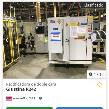
Clasificado
1
/
12
Rectificadora de doble cara
Giustina
R242
Warren
2,764 km