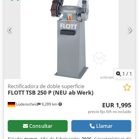
trabajo 400mm para mecanizado de una cara Anchura de
trabajo 200 mm para mecanizado de doble cara con
dispositivo de torneado Plaquitas magnéticas especiales
diseñadas para el mecanizado en caliente Control IPC con
PLC Carga conectada 3x 400V 50Hz Carga conectada aprox.
52 kW Revisión de todas las unidades con conversión a
nuevo cojinete de 4 puntos entre 2021 y 2023. Precio
especial 25.000 EURO, neto -camión cargado gratis-.
Dkedjtpb Unepfx Af Tsr Por favor, póngase en contacto con
nosotros para más información y fotos a través de mail(at)
o *
1
/
1
Rectificadora de doble superficie
FLOTT
TSB 250 P (NEU ab Werk)
EUR 1,995
Lüdenscheid
9,289 km
precio fijo IVA no incluído
Consultar
Llamar
Estado:
nuevo
, Año de fabricación:
2026
, Características de