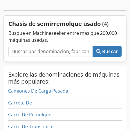
de longitud ajustable - Diámetro del pasador de barra de
tiro 50 mm - Peso total 18 T - Peso neto 3.030 kg - Longitud
total 9.050 mm - TPMS, sistema de monitoreo de presión
de neumáticos - 1 caja de herramientas de plástico
Chasis de semirremolque usado
(4)
Crodpfxjxdgk Uo Ahqef Vehículo nuevo, sin matricular. Año
de fabricación: 2024. El vehículo se puede recoger en
Busque en Machineseeker entre más que 200,000
Szigetszentmiklós, Hungría. Para consultas: Gábor NAGY,
máquinas usadas.
móvil:
Buscar
Explore las denominaciones de máquinas
más populares:
Camiones De Carga Pesada
Carrete De
Carro De Remolque
Carro De Transporte