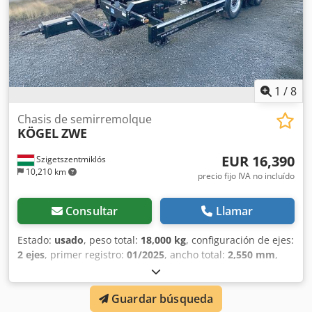
1
/
8
Chasis de semirremolque
KÖGEL
ZWE
EUR 16,390
Szigetszentmiklós
10,210 km
precio fijo IVA no incluído
Consultar
Llamar
Estado:
usado
, peso total:
18,000 kg
, configuración de ejes:
2 ejes
, primer registro:
01/2025
, ancho total:
2,550 mm
,
Año de fabricación:
2024
, Equipamiento:
ABS
, - Tamaño de
rueda 385/55 R 22.5 - Ejes SAF - Barra de tiro superior -
Guardar búsqueda
Altura de enganche ajustable 760-860 mm - Barra de tiro