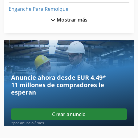
Enganche Para Remolque
Mostrar más
Excavadoras De Ruedas
Grúas De Remolque
Plantas De Semillero
Remolque Cama Baja
Remolque De Eje Tándem Remolque Carga 7650 Kg
Anuncie ahora desde EUR 4.49
*
11 millones de compradores
le
Remolque De Servicio Pesado
esperan
Remolque Para
Remolque Plataforma
Crear anuncio
Remolque Vehiculo
*por anuncio / mes
Remolque Volquete