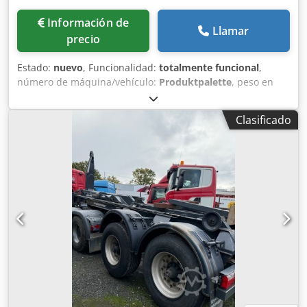
Información de
Llamar
precio
Estado:
nuevo
, Funcionalidad:
totalmente funcional
,
número de máquina/vehículo:
Produktpalette
, peso en
vacío:
3,200 kg
, peso máximo de la carga:
35,800 kg
, peso
total:
39,000 kg
, configuración de ejes:
3 ejes
, tamaño del
Clasificado
neumático:
385/65 r22.5
, Solución de transporte a medida
Credei Riwqopfx Ahqjf Configure su vehículo Fliegl según
sus necesidades. El vehículo que se muestra es un
ejemplo. La producción y el equipamiento se realizan de
forma individual, según los deseos del cliente. Más
información Estructura de acero de grano fino soldada con
diseño ligero, placa de enganche con 2 bulones de rey
intercambiables, solo 2 largueros como doble viga en T
para la instalación posterior de un soporte delantero en
diseño nuevo/actual, marco exterior ligeramente inclinado
con perfil Load-Lock para sujetar las correas de amarre.
¡Atención! Para sujetar las correas en combinación con los
laterales, los laterales deben abrirse, 24 toneladas,