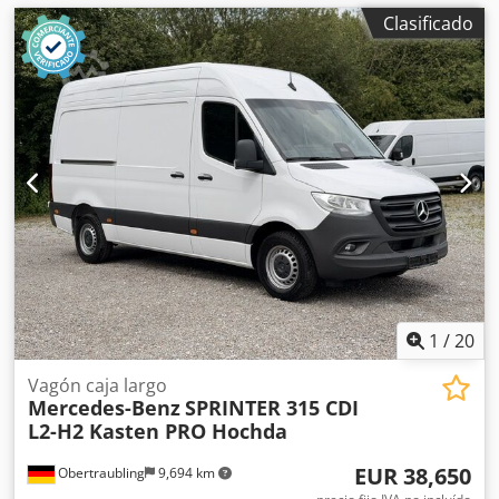
Clasificado
1
/
20
Vagón caja largo
Mercedes-Benz
SPRINTER 315 CDI
L2-H2 Kasten PRO Hochda
EUR 38,650
Obertraubling
9,694 km