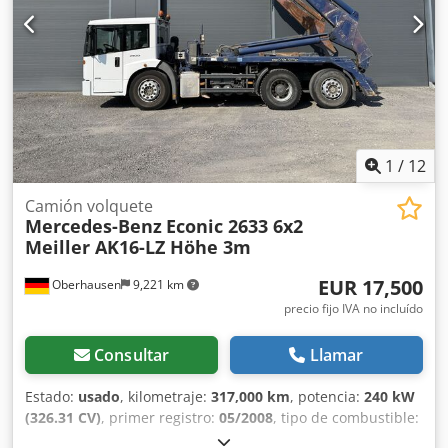
radio, bloqueo hidráulico del contenedor delantero y
trasero, puntos de sujeción. Venta solo a empresas. ¡¡¡EN
CASO DE EXPORTACIÓN, SOLO SE PAGARÁ EL PRECIO
NETO!!! TODA LA INFORMACIÓN SE OFRECE SIN GARANTÍA.
INCLUYE EQUIPAMIENTO Y ACCESORIOS. Las condiciones
generales de venta (consulte la información legal) son la
base de todos los contratos de compra, facturas, facturas
proforma, pedidos y conversaciones de venta.
1
/
12
Camión volquete
Mercedes-Benz
Econic 2633 6x2
Meiller AK16-LZ Höhe 3m
EUR 17,500
Oberhausen
9,221 km
precio fijo IVA no incluído
Consultar
Llamar
Estado:
usado
, kilometraje:
317,000 km
, potencia:
240 kW
(326.31 CV)
, primer registro:
05/2008
, tipo de combustible:
diésel
, peso total:
26,000 kg
, configuración de ejes:
6x2
,