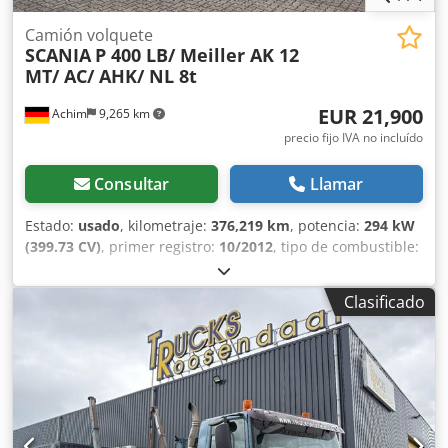
Camión volquete
SCANIA
P 400 LB/ Meiller AK 12
MT/ AC/ AHK/ NL 8t
EUR 21,900
Achim
9,265 km
precio fijo IVA no incluído
Consultar
Llamar
Estado:
usado
, kilometraje:
376,219 km
, potencia:
294 kW
(399.73 CV)
, primer registro:
10/2012
, tipo de combustible:
diésel
, peso total:
18,000 kg
, configuración de ejes:
2 ejes
,
próxima inspección (TÜV):
01/2027
, color:
blanco
, tipo de
Clasificado
engranaje:
mecánico
, clase de emisión:
Euro 5
,
Equipamiento:
ABS, aire acondicionado
, Equipamiento: *
Volquete con contenedor abatible Meiller, extensible, *
Modelo AK 12 MT, * Faros adicionales, * Compartimento
de almacenamiento. Características: * Cabina S, *
Suspensión de ballestas y suspensión neumática, *
Enganche de remolque de 40 mm con sistema de frenos