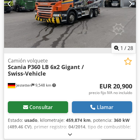
* N2E Toma de fuerza MB 131-2c * N6Z Enfriador de aceite
de la transmisión * Distancia entre ejes no definida * Q3Y
Rebaje del chasis sin regulación de la presión residual del
fuelle * C0J Voladizo del chasis 1200 mm * Espejos de
remolque * B2D Fren
1
/
28
Camión volquete
Scania
P360 LB 6x2 Gigant /
Swiss-Vehicle
EUR 20,900
Jestetten
9,548 km
precio fijo IVA no incluído
Consultar
Llamar
Estado:
usado
, kilometraje:
459,874 km
, potencia:
360 kW
(489.46 CV)
, primer registro:
04/2014
, tipo de combustible:
diésel
, peso en vacío:
12,600 kg
, peso máximo de la carga:
13,400 kg
, peso total:
40,000 kg
, tamaño del neumático: