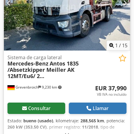
Garantía: ¡Sin responsabilidad por errores de impresión o
escritura, cambios, venta previa y errores reservados!
Póngase en contacto con Emad Al Shogran para más
información. Número de vehículo: 111 VOLVO FS7 / 4x2 /
Ballestas completas / Caja de cambios manual / 82.000 km
Nº de bastidor: YB1E5A3A4NB483457 Caja de cambios:
Manual Suspensión: Ballesta/ballesta 82.000 km originales
Buen estado = Información de la empresa = ¡Sin
1
/
15
responsabilidad por errores de impresión o escritura,
Sistema de carga lateral
cambios, venta previa y errores reservados! Al Shogran
Mercedes-Benz
Antos 1835
GmbH An der Glashütte 15 41516 Grevenbroich Tel.: Móvil:
/Absetzkipper Meiller AK
Sra. Sabine Faust Correo electrónico.
12MT/Eu6/ 2...
EUR 37,990
Grevenbroich
9,230 km
VB IVA no incluído
Consultar
Llamar
Estado:
bueno (usado)
, kilometraje:
288,565 km
, potencia:
260 kW (353.50 CV)
, primer registro:
11/2018
, tipo de
combustible:
diésel
, configuración de ejes:
4x2
,