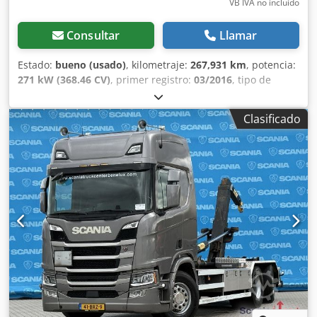
VB IVA no incluído
Consultar
Llamar
Estado:
bueno (usado)
, kilometraje:
267,931 km
, potencia:
271 kW (368.46 CV)
, primer registro:
03/2016
, tipo de
combustible:
diésel
, tamaño del neumático:
315/89R22,5
,
configuración de ejes:
4x2
, distancia entre ejes:
3,800 mm
,
Clasificado
combustible:
diésel
, color:
otro
, cabina del conductor:
cabina del conductor
, tipo de engranaje:
mecánico
,
número de marchas:
16
, clase de emisión:
Euro 6
,
amortiguación:
acero-aire
, longitud total:
6,960 mm
, ancho
total:
2,550 mm
, altura total:
3,650 mm
, Año de
fabricación:
2016
, Equipamiento:
ABS, calefacción del
asiento, cierre centralizado, control de crucero, control
de tracción, enganche de remolque, espejo retrovisor
eléctrico, regulación eléctrica de las ventanillas, sistema
de navegación
, = Otras opciones y equipamiento = -
Espejos calefactados - Tacógrafo digital - Registrador de
conducción (dispositivo de control) - Fijado - Lámpara
halógena - Sistema hidráulico - Cabina corta - Manual -