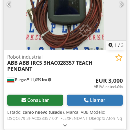
fabricantes de robots ABB y Fanuc.
1
/
3
Robot industrial
ABB
ABB IRC5 3HAC028357 TEACH
PENDANT
EUR 3,000
Burgas
11,059 km
VB IVA no incluído
Consultar
Llamar
Estado:
como nuevo (usado)
, Marca: ABB Modelo:
DSQC679 3HAC028357-001 FLEXPENDANT Dkedpfx Afoh Nq
Hpoler Estado: USADO Envío: NO incluido en el precio