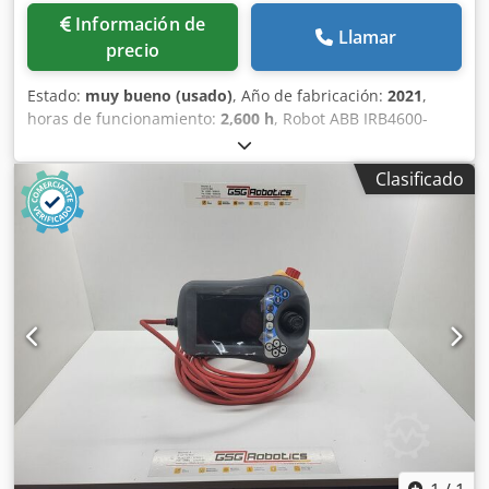
Información de
Llamar
precio
Estado:
muy bueno (usado)
, Año de fabricación:
2021
,
horas de funcionamiento:
2,600 h
, Robot ABB IRB4600-
45/2.05 y controlador IRC5-TPU-RW6.X Dksdpfx Aexq Tq
Usfler DESARROLLO DE GSG ROBOTICS GSG Robotics
Clasificado
GmbH, fundada en 2005 en Gütersloh, tiene su sede en
Marl desde 2015, contando con una amplia zona de
servicio para el mantenimiento y reparación de robots. A lo
largo de los años, nos hemos consolidado como un socio
integral en todo lo relacionado con robots industriales y
tecnología de automatización. Somos proveedor integral
de servicios para los dos reconocidos fabricantes de robots
ABB y Fanuc.