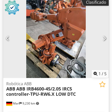
Clasificado
amplio servicio de mantenimiento y reparación de robots.
Con el paso de los años, nos hemos convertido en un socio
integral en todo lo relacionado con los robots industriales
y la tecnología de automatización. Somos un proveedor de
servicios completos para los dos conocidos fabricantes de
robots ABB y Fanuc.
1
/
5
Robótica ABB
ABB
ABB IRB4600-45/2.05 IRC5
controller-TPU-RW6.X LOW DTC
Marl
9,230 km