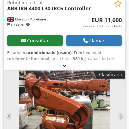
Robot industrial
ABB
IRB 4400 L30 IRC5 Controller
EUR 11,600
Marston Moretaine
8,739 km
precio fijo IVA no incluído
Consultar
Llamar
Estado:
reacondicionado (usado)
, Funcionalidad:
totalmente funcional
, peso total:
980 kg
, capacidad de
carga:
45 kg
, alcance del brazo:
1,960 mm
, fabricante de
controles:
ABB
, modelo de controlador:
IRC5
, ABB IRB 4400
Clasificado
L30 con controlador IRC5, totalmente reacondicionado y
con 6 meses de garantía. Se entrega en Europa con todos
los impuestos pagados, por lo que no habrá cargos
adicionales. Dksdszcm Nispfx Afljr