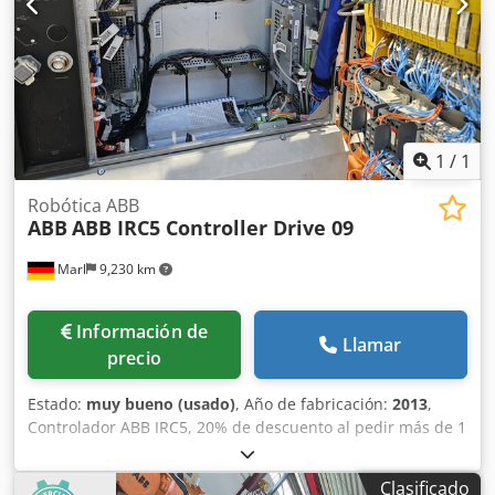
1
/
1
Robótica ABB
ABB
ABB IRC5 Controller Drive 09
Marl
9,230 km
Información de
Llamar
precio
Estado:
muy bueno (usado)
, Año de fabricación:
2013
,
Controlador ABB IRC5, 20% de descuento al pedir más de 1
unidad. DESARROLLO DE GSG ROBOTICS GSG Robotics
GmbH, fundada en 2005 en Gütersloh, tiene su sede en
Clasificado