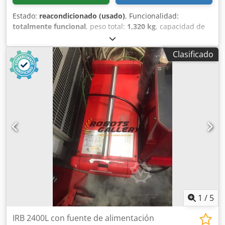
Estado:
reacondicionado (usado)
, Funcionalidad:
totalmente funcional
, peso total:
1,320 kg
, capacidad de
carga:
205 kg
, alcance del brazo:
2,750 mm
, fabricante de
controles:
ABB
, modelo de controlador:
IRC5
, ABB IRB
Clasificado
6640-205/2.75 con controlador IRC5, 12 000 £,
completamente reacondicionado y con 6 meses de
garantía; se entrega en Europa con los aranceles ya
pagados, por lo que no hay costes adicionales. Dsdpszcl
Aujfx Aflokr
1
/
5
IRB 2400L con fuente de alimentación