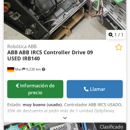
1
/
1
Robótica ABB
ABB
ABB IRC5 Controller Drive 09
USED IRB140
Marl
9,230 km
Información de
Llamar
precio
Estado:
muy bueno (usado)
, Controlador ABB IRC5 USADO,
20% de descuento al pedir más de 1 unidad Djdpfxoxq
Tvdo Afljkr DESARROLLO DE GSG ROBOTICS GSG Robotics
GmbH, fundada en 2005 en Gütersloh, está ubicada en
Clasificado
Marl desde 2015 con una amplia área de servicio para el