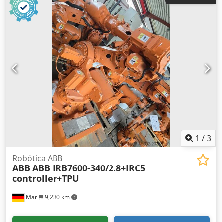
Marl desde 2015 y cuenta con una amplia área de servicio
para el mantenimiento y reparación de robots. A lo largo
de los años, nos hemos desarrollado como un socio
integral en todo lo relacionado con robots industriales y
tecnología de automatización. Somos un proveedor de
servicios completos para los dos reconocidos fabricantes
de robots ABB y Fanuc. Dkedpfx Afexq Tumoler
1
/
3
Robótica ABB
ABB
ABB IRB7600-340/2.8+IRC5
controller+TPU
Marl
9,230 km