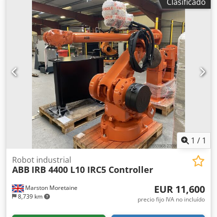
Clasificado
6640-235/2.55 con controlador IRC5, totalmente
reacondicionado y con 6 meses de garantía. Se entrega en
Europa con todos los aranceles pagados, por lo que no hay
costes adicionales. Dodpfjzcfcbsx Aflskr
1
/
1
Robot industrial
ABB
IRB 4400 L10 IRC5 Controller
EUR 11,600
Marston Moretaine
8,739 km
precio fijo IVA no incluído