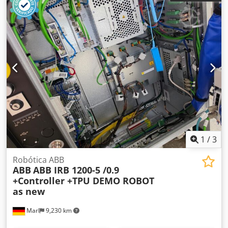
mantenimiento y la reparación de robots. A lo largo de los
años, nos hemos consolidado como un socio integral en
todo lo relacionado con robots industriales y tecnología de
automatización. Somos proveedor de servicios completos
para los dos reconocidos fabricantes de robots ABB y
Fanuc.
1
/
3
Robótica ABB
ABB
ABB IRB 1200-5 /0.9
+Controller +TPU DEMO ROBOT
as new
Marl
9,230 km