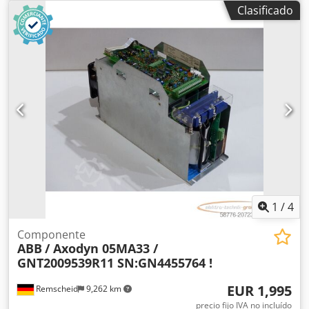
Pago: Pago del 100 % antes de la recogida Si necesita otros
Clasificado
modelos o más robots, póngase en contacto con nosotros.
Siempre tenemos muchos robots disponibles en nuestras
instalaciones de Bulgaria y Turquía.
1
/
4
Componente
ABB
/ Axodyn 05MA33 /
GNT2009539R11 SN:GN4455764 !
EUR 1,995
Remscheid
9,262 km
precio fijo IVA no incluído