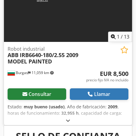
1
/
13
Robot industrial
ABB
IRB6640-180/2.55 2009
MODEL PAINTED
EUR 8,500
Burgas
11,059 km
precio fijo IVA no incluído
Consultar
Llamar
Estado:
muy bueno (usado)
, Año de fabricación:
2009
,
horas de funcionamiento:
32,955 h
, capacidad de carga:
180 kg
, alcance del brazo:
2,550 mm
, modelo de
controlador:
IRC5
, La serie IRB 6640 es la última
generación de robots industriales de alta capacidad de