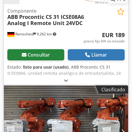
Componente
ABB
Procontic CS 31 ICSE08A6
Analog I Remote Unit 24VDC
EUR 189
Remscheid
9,262 km
precio fijo IVA no incluído
Consultar
Llamar
Estado:
listo para usar (usado)
, ABB Procontic CS 31
ICSE08A6, unidad remota analógica de entrada/salida, 24
VCC, usada, con leves signos de uso, 100 % funcional, el
alcance del suministro se corresponde con las fotos.
Clasificado
Djdpei D Tr Ijfx Afljkr