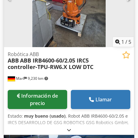
proveedores automotrices de renombre) y cuenta con una
placa de inspección válida según la normativa DGUV-
Vorschrift-3. "Todo en un solo lugar: con gusto le
ofrecemos una financiación bancaria adecuada para su
proyecto". komplett-konzept.leasingo.de ¡Encuentre más
artículos, nuevos y usados, en nuestra tienda! ¡Costos de
envío internacional a solicitud!
1
/
5
Robótica ABB
ABB
ABB IRB4600-60/2.05 IRC5
controller-TPU-RW6.X LOW DTC
Marl
9,230 km
Información de
Llamar
precio
Estado:
muy bueno (usado)
, Robot ABB IRB4600-60/2.05 e
IRC5 DESARROLLO DE GSG ROBOTICS GSG Robotics GmbH,
fundada en 2005 en Gütersloh, está ubicada en Marl
desde 2015, contando con una amplia área de servicio