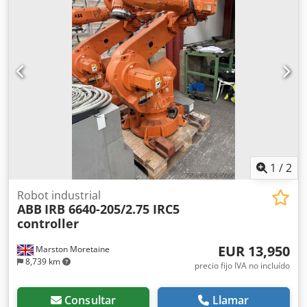
Europa con todos los aranceles pagados, por lo que no
habrá costes adicionales. Dkedpfx Afozclkljlsr
1
/
2
Robot industrial
ABB
IRB 6640-205/2.75 IRC5
controller
EUR 13,950
Marston Moretaine
8,739 km
precio fijo IVA no incluído
Consultar
Llamar