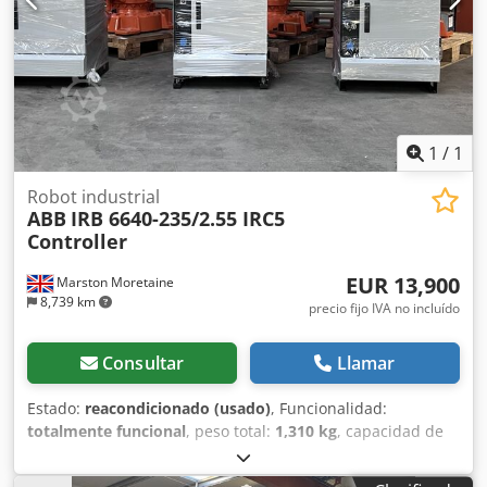
1
/
1
Robot industrial
ABB
IRB 6640-235/2.55 IRC5
Controller
EUR 13,900
Marston Moretaine
8,739 km
precio fijo IVA no incluído
Consultar
Llamar
Estado:
reacondicionado (usado)
, Funcionalidad:
totalmente funcional
, peso total:
1,310 kg
, capacidad de
carga:
235 kg
, alcance del brazo:
2,550 mm
, fabricante de
controles:
ABB
, modelo de controlador:
IRC5
, ABB IRB