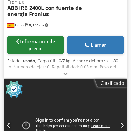
Fronius
ABB
IRB 2400L con fuente de
energía Fronius
Bilbao
8,972 km
Información de
Llamar
precio
Estado:
usado
, Carga útil: 0/7 kg. Alcance del brazo: 1.80
m. Número de ejes: 6. Repetibilidad: 0,03 mm. Peso del
robot: 380 kg. Montaje: en el suelo. Dodpoh Au I Ijfx Afljkr
Clasificado