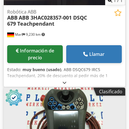
1
/
1
Robótica ABB
ABB
ABB 3HAC028357-001 DSQC
679 Teachpendant
Marl
9,230 km
Información de
Llamar
precio
Estado:
muy bueno (usado)
, ABB DSQC679 IRC5
Teachpendant, 20% de descuento al pedir más de 1
unidad Dsdpfjyl Avksx Aflokr DESARROLLO DE GSG
ROBOTICS GSG Robotics GmbH, fundada en 2005 en
Clasificado
Gütersloh, tiene su sede en Marl desde 2015 con una
amplia área de servicio para el mantenimiento y
reparación de robots. A lo largo de los años, nos hemos
convertido en un socio integral en todo lo relacionado con
robots industriales y tecnología de automatización. Somos
proveedor de servicios completos para los dos reconocidos