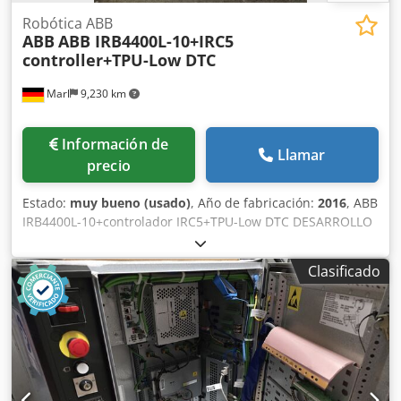
Robótica ABB
ABB
ABB IRB4400L-10+IRC5
controller+TPU-Low DTC
Marl
9,230 km
Información de
Llamar
precio
Estado:
muy bueno (usado)
, Año de fabricación:
2016
, ABB
IRB4400L-10+controlador IRC5+TPU-Low DTC DESARROLLO
DE GSG ROBOTICS Dksdpfx Afjxq Tt Njljr GSG Robotics
GmbH, fundada en 2005 en Gütersloh, cuenta desde 2015
Clasificado
con sede en Marl y una amplia zona de servicio para el
mantenimiento y la reparación de robots. A lo largo de los
años, nos hemos convertido en un socio integral en todos
los aspectos relacionados con robots industriales y
tecnología de automatización. Somos proveedores de
servicios integrales para los dos reconocidos fabricantes
de robots ABB y Fanuc.