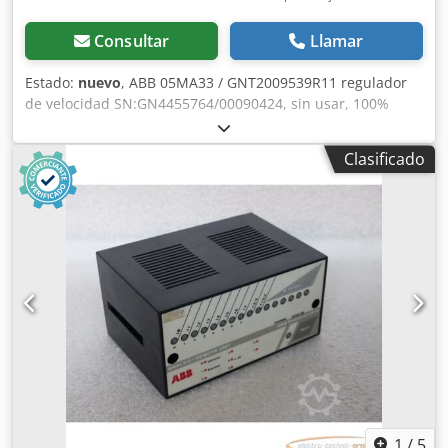
Consultar
Llamar
Estado:
nuevo
, ABB 05MA33 / GNT2009539R11 regulador
de velocidad SN:GN4455764/00090424, sin usar, 100%
funcional, entrega según fotos Dsdox Eqpgopfx Aflskr
Clasificado
1
/
5