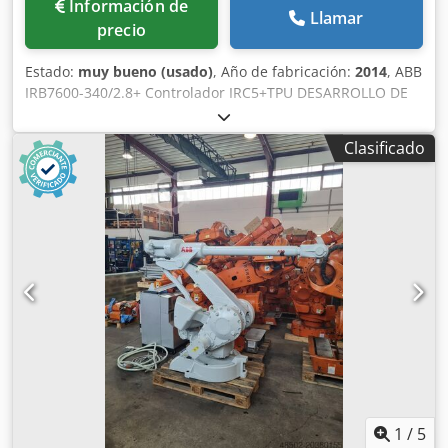
Información de
Llamar
precio
Estado:
muy bueno (usado)
, Año de fabricación:
2014
, ABB
IRB7600-340/2.8+ Controlador IRC5+TPU DESARROLLO DE
GSG ROBOTICS Dkedpsxq Tuajfx Aflsr GSG Robotics GmbH,
fundada en 2005 en Gütersloh, tiene su sede en Marl
Clasificado
desde 2015 con una amplia zona de servicio para el
mantenimiento y reparación de robots. Con el paso de los
años, nos hemos convertido en un socio integral en todos
los temas relacionados con robots industriales y tecnología
de automatización. Somos un proveedor de servicios
completos para los dos reconocidos fabricantes de robots
ABB y Fanuc.
1
/
5