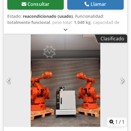
Consultar
Llamar
Estado:
reacondicionado (usado)
, Funcionalidad:
totalmente funcional
, peso total:
1,040 kg
, capacidad de
carga:
10 kg
, alcance del brazo:
2,550 mm
, fabricante de
controles:
ABB
, modelo de controlador:
IRC5
, ABB IRB 4400
Clasificado
L10 con controlador IRC5, totalmente reacondicionado y
con 6 meses de garantía; se entrega en Europa con los
aranceles ya pagados, por lo que no habrá costes
adicionales. Djdpfx Aezcmyboflekr
1
/
1