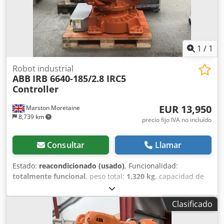
1
/
1
Robot industrial
ABB
IRB 6640-185/2.8 IRC5
Controller
EUR 13,950
Marston Moretaine
8,739 km
precio fijo IVA no incluído
Consultar
Llamar
Estado:
reacondicionado (usado)
, Funcionalidad:
totalmente funcional
, peso total:
1,320 kg
, capacidad de
carga:
185 kg
, alcance del brazo:
2,800 mm
, fabricante de
controles:
ABB
, modelo de controlador:
IRC5
, ABB IRB
Clasificado
6640-185/2.8 con controlador IRC5, totalmente
reacondicionado y con 6 meses de garantía; se entrega en