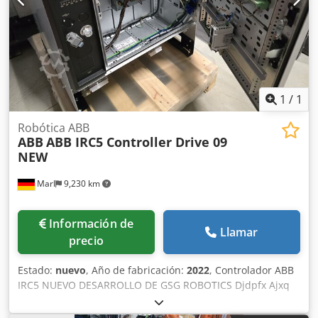
1
/
1
Robótica ABB
ABB
ABB IRC5 Controller Drive 09
NEW
Marl
9,230 km
Información de
Llamar
precio
Estado:
nuevo
, Año de fabricación:
2022
, Controlador ABB
IRC5 NUEVO DESARROLLO DE GSG ROBOTICS Djdpfx Ajxq
Ttvsflokr GSG Robotics GmbH, fundada en 2005 en
Gütersloh, tiene su sede en Marl desde 2015 y ofrece un