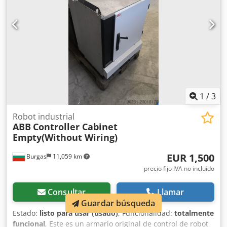
más adecuado para sus necesidades y brindarle soporte
durante todo el proyecto. Disponemos de una amplia
gama de robots en stock y, si está interesado en compras
al por mayor, estaremos encantados de ofrecerle un
descuento. El mismo modelo está disponible de distintos
años de fabricación y las compras en cantidad se
benefician de precios especiales. Como PLC Merkezi EOOD,
contamos con más de 300 robots en inventario y
trabajamos con las marcas KUKA, ABB, FANUC y Motoman.
1
/
3
Robot industrial
ABB
Controller Cabinet
Empty(Without Wiring)
EUR 1,500
Burgas
11,059 km
precio fijo IVA no incluído
Consultar
Llamar
Guardar búsqueda
Estado:
listo para usar (usado)
, Funcionalidad:
totalmente
funcional
, Este es un armario original de control de robot