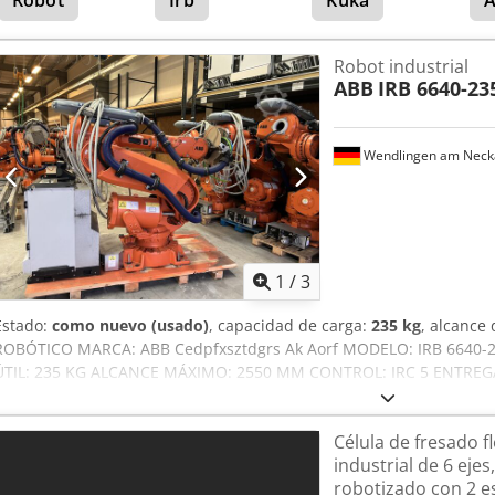
Robot
Irb
Kuka
equipado con horquillas para levantar palés, que pueden levantar 
1200 x 800. El sistema de vacío también se puede utilizar para leva
interponibles. Actualmente, el panel de control del robot está mon
Robot industrial
eléctrico principal. Cjdpjzrzihjfx Ak Ajrf
ABB
IRB 6640-23
Wendlingen am Neck
1
/
3
Estado:
como nuevo (usado)
, capacidad de carga:
235 kg
, alcance 
ROBÓTICO MARCA: ABB Cedpfxsztdgrs Ak Aorf MODELO: IRB 6640-
ÚTIL: 235 KG ALCANCE MÁXIMO: 2550 MM CONTROL: IRC 5 ENTRE
Célula de fresado f
industrial de 6 eje
robotizado con 2 e