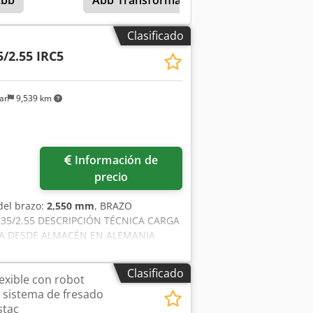
Abb
Abb Transformadores
palés de 1200 x 1000 y también de
ntar palés de plástico y láminas
tado dentro del panel de control
Clasificado
5/2.55 IRC5
ar
9,539 km
Información de
precio
del brazo:
2,550 mm
, BRAZO
235/2.55 DESCRIPCIÓN TÉCNICA CARGA
GA DESDE ALMACÉN EN ALEMANIA
Clasificado
lexible con robot
s, sistema de fresado
stac