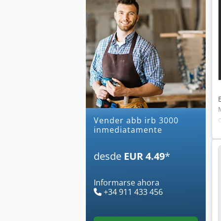
Vender abb irb 3000
inmediatamente
desde
EUR 4.49
*
Informarse ahora
+34 911 433 456