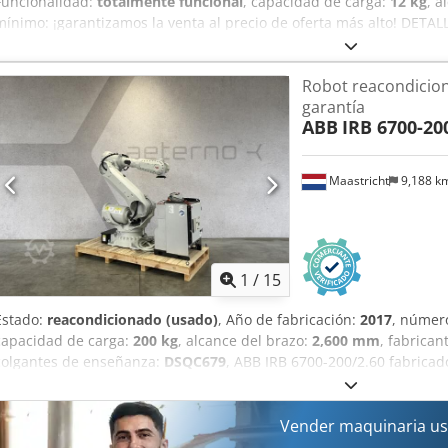
Funcionalidad:
totalmente funcional
, capacidad de carga:
12 kg
, a
mínimo: ¡garantizamos la venta al precio de oferta más alto! DETAL
Capacidad de carga: 12 kg Alcance: 1.850 mm DETALLES DE LA MÁQ
h Incluido en la entrega: Robot + control + armario de control + colg
Robot reacondicio
Slave.
garantía
ABB
IRB 6700-20
Maastricht
9,188 k
1
/
15
Estado:
reacondicionado (usado)
, Año de fabricación:
2017
, númer
capacidad de carga:
200 kg
, alcance del brazo:
2,600 mm
, fabrican
colgantes de enseñanza:
DSQC679
, ABB IRB 6700-200/2.60 fabricad
controlador IRC5 y un panel de control portátil Flexpendant DSQC6
pruebas exhaustivas al robot, tras las cuales llevamos a cabo un s
especificaciones del fabricante. Se analiza el aceite para determinar
Vender maquinaria us
que indica el estado de los ejes correspondientes. Solo los robots