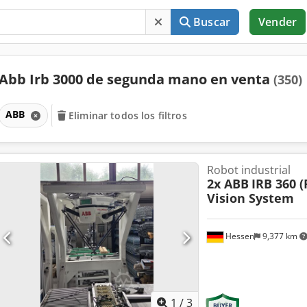
Buscar
Vender
Abb Irb 3000 de segunda mano en venta
(350)
ABB
Eliminar todos los filtros
Robot industrial
2x ABB
IRB 360 (
Vision System
Hessen
9,377 km
1
/
3