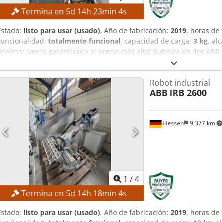
Termina en
5
d
14
h
23
min
3
s
Estado:
listo para usar (usado)
, Año de fabricación:
2019
, horas de
Funcionalidad:
totalmente funcional
, capacidad de carga:
3 kg
, al
mínimo: ¡venta garantizada al precio más alto! Subasta de dos ABB IR
sistema de visión! DETALLES TÉCNICOS Carga útil: 3 kg Diámetro de
de repetición de la posición: 0,03–0,1 mm Precisión de repetición 
Robot industrial
DE LA MÁQUINA Peso: 120 kg Tensión de red: 200–600 V Frecuencia
ABB
IRB 2600
con carga máxima: 0,477 kW Carga útil en el ciclo de recogida y co
de 0 a +45 °C Humedad relativa: máx. 95 % Nivel de ruido: < 70 dB
Crjdpfxeznh T Ee Ak Ajf Horas de funcionamiento: 6000 h
Hessen
9,377 km
1
/
4
Termina en
5
d
14
h
18
min
3
s
Estado:
listo para usar (usado)
, Año de fabricación:
2019
, horas de