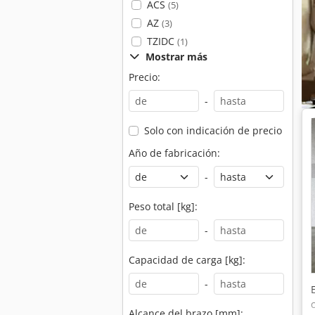
ACS
(5)
AZ
(3)
TZIDC
(1)
Mostrar más
Precio:
-
Solo con indicación de precio
Año de fabricación:
-
Peso total [kg]:
-
Capacidad de carga [kg]:
-
Alcance del brazo [mm]: