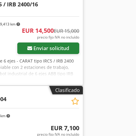
5 / IRB 2400/16
9,413 km
EUR 14,500
EUR 15,000
precio fijo IVA no incluído
Enviar solicitud
de 6 ejes - CARAT tipo IRC5 / IRB 2400
able con 2 estaciones de trabajo,
ot industrial de 6 ejes ABB tipo IRB
fresado de alta frecuencia PERSKE tipo
pacidad de manipulación del robot: 16
Clasificado
placa de aluminio: 500 x 500 mm
004
nexión eléctrica: 400 VAC, 50 Hz -
completo está configurado de manera
o de control y armario del robot
 km
sa giratoria motorizada (probablemente
ngulo de giro 180°, con pared divisoria
EUR 7,100
ado, una cara de la mesa giratoria
precio fijo IVA no incluído