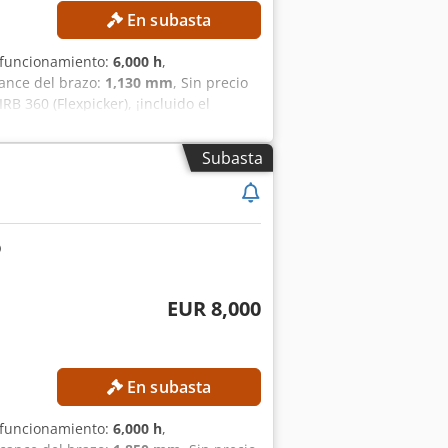
En subasta
 funcionamiento:
6,000 h
,
cance del brazo:
1,130 mm
, Sin precio
B 360 (Flexpicker), ¡incluido el
l área de trabajo: 1130 mm Precisión
de la trayectoria: 0,1–0,33 mm DETALLES
Subasta
 de red: 60 Hz Consumo de energía
locación: 1 kg Temperatura ambiente:
(A) Emisión: blindado contra CEM/EMI
EUR 8,000
En subasta
 funcionamiento:
6,000 h
,