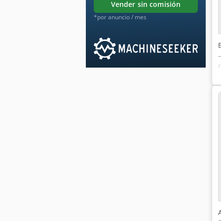
vender sin comisión
*por anuncio / mes