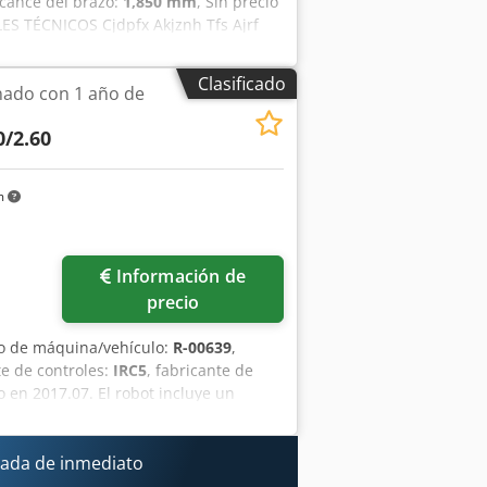
lcance del brazo:
1,850 mm
, Sin precio
LES TÉCNICOS Cjdpfx Akjznh Tfs Ajrf
UINA Horas de funcionamiento: 6.000
ante flexible y software ProfiNet I/O
Clasificado
nado con 1 año de
0/2.60
m
Información de
precio
o de máquina/vehículo:
R-00639
,
te de controles:
IRC5
, fabricante de
o en 2017.07. El robot incluye un
79. Nuestros expertos realizaron
ervicio de mantenimiento según las
 la cantidad de partículas de hierro, lo
ada de inmediato
 en excelentes condiciones mecánicas se