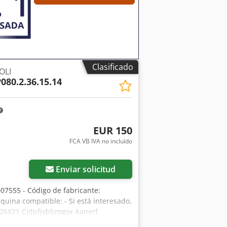
Clasificado
OLI
080.2.36.15.14
EUR 150
FCA VB IVA no incluído
Enviar solicitud
07555 - Código de fabricante:
uina compatible: - Si está interesado,
6X26X21 Cjdpfjybbmgox Aanerf