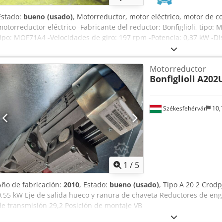
Estado:
bueno (usado)
, Motorreductor, motor eléctrico, motor de cor
motorreductor eléctrico -Fabricante del reductor: Bonfiglioli, tipo: 
tipo: MOF71A4 -Velocidades de giro: 197 rpm -Potencia: 0,37 kW -D
del eje: Ø 18 mm -Grado de protección: IP 44 -Cantidad: 1 motor dis
Dimensiones: 400/198/A200 mm Cjdpfsci Dk Uex Aanjrf -Peso: 16,3 
Motorreductor
Bonfiglioli
A202U
Székesfehérvár
10,
1
/
5
Año de fabricación:
2010
, Estado:
bueno (usado)
, Tipo A 20 2 Crodpj
0,55 kW Eje de salida hueco y ranura de chaveta Reductores de eng
de transmisión 29,2 Posición de montaje VB