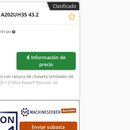
Clasificado
A202UH35 43.2
191 km
Información de
precio
eco con ranura de chaveta Unidades de
jh I D Ntsx Aanerf Posición de
Enviar subasta