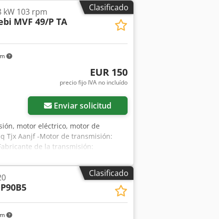
Clasificado
8 kW 103 rpm
ebi
MVF 49/P TA
km
EUR 150
precio fijo IVA no incluído
Enviar solicitud
sión, motor eléctrico, motor de
dq Tjx Aanjf -Motor de transmisión:
abricante de la transmisión:
e 103 RPM, i = 1:14 -Fabricante del
 B5, inclinado -Eje hueco: Ø 25 x 80
Clasificado
20
so: 7,9 kg
P90B5
km