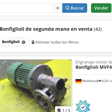
Buscar
Vender
Bonfiglioli de segunda mano en venta
(42)
Bonfiglioli
Eliminar todos los filtros
Engranaje motor d
Bonfiglioli
MVF4
Wiefelstede
9,201 
1
/
5