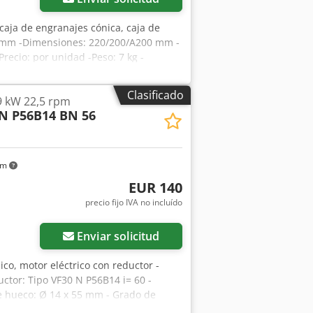
 caja de engranajes cónica, caja de
9 mm -Dimensiones: 220/200/A200 mm -
recio: por unidad -Peso: 7 kg -
Clasificado
9 kW 22,5 rpm
N P56B14 BN 56
km
EUR 140
precio fijo IVA no incluído
Enviar solicitud
ico, motor eléctrico con reductor -
uctor: Tipo VF30 N P56B14 i= 60 -
je hueco: Ø 14 x 55 mm - Grado de
 Aajxal Udenjrf - Precio: por unidad -