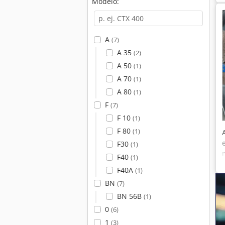
Modelo:
A
(7)
A 35
(2)
A 50
(1)
A 70
(1)
A 80
(1)
F
(7)
F 10
(1)
F 80
(1)
F30
(1)
F40
(1)
F40A
(1)
BN
(7)
BN 56B
(1)
0
(6)
1
(3)