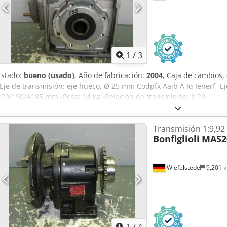
1
/
3
Estado:
bueno (usado)
, Año de fabricación:
2004
, Caja de cambios,
-Eje de transmisión: eje hueco, Ø 25 mm Codpfx Aajb A Iq Ienerf -
220/190/A185 mm -Peso: 14 kg -Relación de transmisión: 1:20
Transmisión 1:9,92
Bonfiglioli
MAS2
Wiefelstede
9,201 