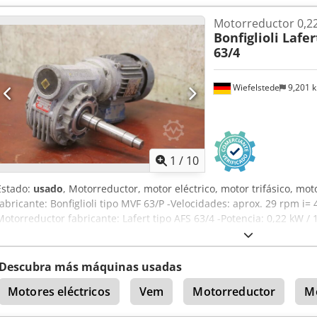
Motorreductor 0,2
Bonfiglioli Lafer
63/4
Wiefelstede
9,201 
1
/
10
Estado:
usado
, Motorreductor, motor eléctrico, motor trifásico, mot
fabricante: Bonfiglioli tipo MVF 63/P -Velocidades: aprox. 29 rpm i= 
Motorreductor fabricante: Lafert tipo AFS 63/4 -Potencia: 0,22 kW /
25 x 80 mm -Clase de protección: IP 54 -Dimensiones: 390/265/H19
Descubra más máquinas usadas
Motores eléctricos
Vem
Motorreductor
Mo