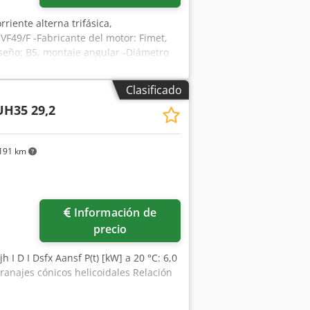
riente alterna trifásica,
MVF49/F -Fabricante del motor: Fimet,
iseño: B5, montaje angular -Diámetro
ponible -Precio: por unidad -
kg
Clasificado
H35 29,2
191 km
Información de
precio
h I D I Dsfx Aansf P(t) [kW] a 20 °C: 6,0
ranajes cónicos helicoidales Relación