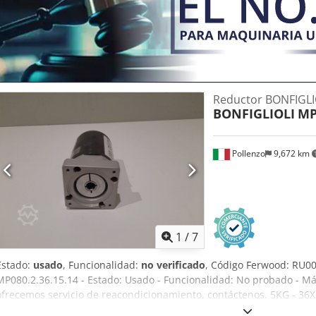
Reductor BONFIGLI
BONFIGLIOLI
MP
Pollenzo
9,672 km
1
/
7
Estado:
usado
, Funcionalidad:
no verificado
, Código Ferwood: RU00
MP080.2.36.15.14 - Estado: Usado - Funcionalidad: No probado - Máq
ofrecemos servicio de reacondicionamiento, contáctenos. 5KG - 3