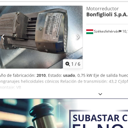
Motorreductor
Bonfiglioli S.p.A.
Székesfehérvár
10,
1
/
6
Año de fabricación:
2010
, Estado:
usado
, 0,75 kW Eje de salida hu
engranajes helicoidales cónicos Relación de transmisión: 43,2 Cjdpf
montaje: VB