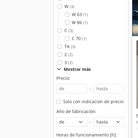
W
(3)
W 63
(1)
W 86
(1)
C
(3)
C 70
(1)
TA
(3)
2
(2)
3
(2)
Mostrar más
Precio:
-
Solo con indicación de precio
Año de fabricación:
-
Horas de funcionamiento [h]: