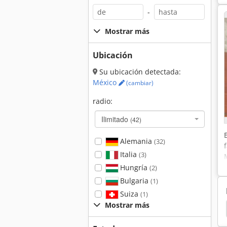
-
Mostrar más
Ubicación
Su ubicación detectada:
México
(cambiar)
radio:
Ilimitado
(42)
Alemania
(32)
Italia
(3)
Hungría
(2)
Bulgaria
(1)
Suiza
(1)
Mostrar más
Transmision
Engranaje Angular
Engranajes