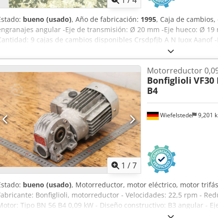
1
/
4
Estado:
bueno (usado)
, Año de fabricación:
1995
, Caja de cambios,
engranajes angular -Eje de transmisión: Ø 20 mm -Eje hueco: Ø 1
Cantidad: 9 cajas de cambios disponibles Crsdpfjb A N Iuox Aanof -P
Relación de transmisión: 1:9,92
Motorreductor 0,0
Bonfiglioli
VF30 
B4
Wiefelstede
9,201 
1
/
7
Estado:
bueno (usado)
, Motorreductor, motor eléctrico, motor trifás
Fabricante: Bonfiglioli, motorreductor - Velocidades: 22,5 rpm - Red
Motor: Tipo BN 56 B4 0,09 kW - Diseño constructivo: B3 angular - E
protección: IP 55 - Cantidad: 3x motorreductores disponibles Cedpfx