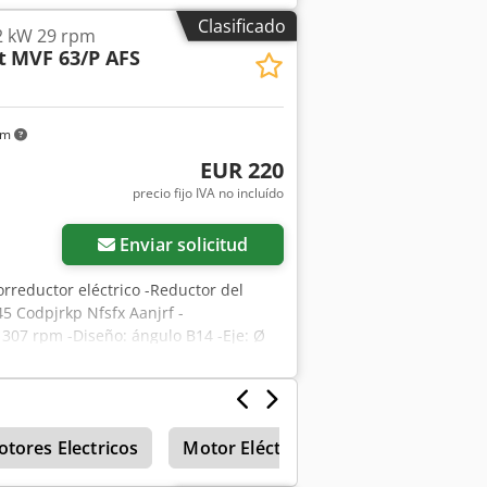
Clasificado
2 kW 29 rpm
t
MVF 63/P AFS
km
EUR 220
precio fijo IVA no incluído
Enviar solicitud
orreductor eléctrico -Reductor del
45 Codpjrkp Nfsfx Aanjrf -
 1307 rpm -Diseño: ángulo B14 -Eje: Ø
5 mm -Peso: 13 kg
tores Electricos
Motor Eléctrico De 4 Kw 2800
E