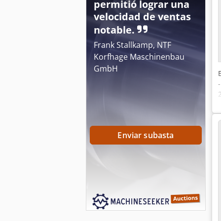
permitió lograr una
velocidad de ventas
notable.
Frank Stallkamp, NTF
Korfhage Maschinenbau
GmbH
Enviar subasta